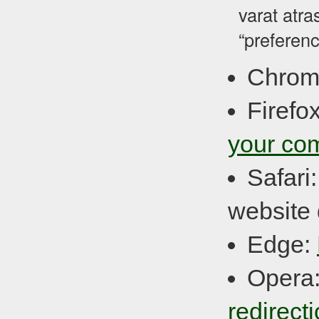
varat atra
“preferenc
Chrom
Firefo
your co
Safari
website 
Edge:
Opera
redirect