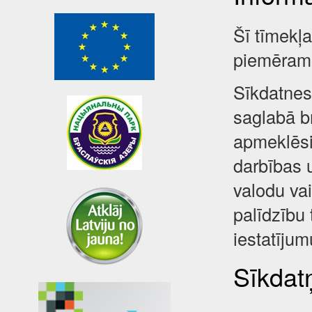
Šī tīmekļ
piemēram,
Sīkdatnes 
saglabā br
apmeklēsi
darbības 
valodu va
palīdzību 
iestatījum
Sīkdatņ