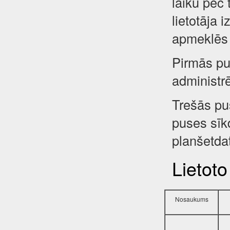
laiku pēc 
lietotāja 
apmeklēs 
Pirmās pus
administr
Trešās pu
puses sīkd
planšetdat
Lietoto
Nosaukums