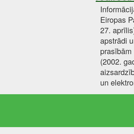
Informāci
Eiropas P
27. aprīli
apstrādi u
prasībām 
(2002. gad
aizsardzīb
un elektr