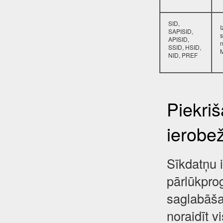
SID,
SAPISID,
s
APISID,
SSID, HSID,
NID, PREF
Piekri
ierobe
Sīkdatņu i
pārlūkpro
saglabāša
noraidīt 