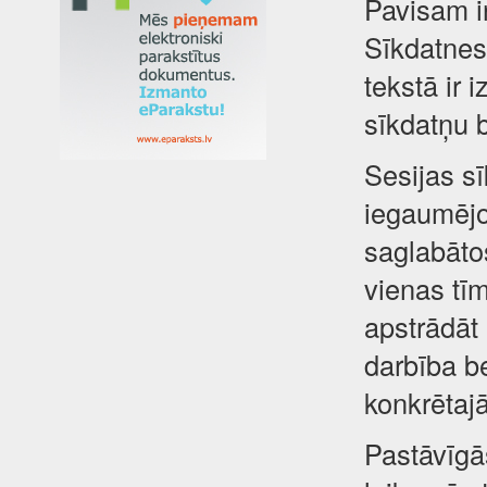
Pavisam i
Sīkdatnes 
tekstā ir 
sīkdatņu 
Sesijas sī
iegaumējot
saglabātos
vienas tīm
apstrādāt
darbība be
konkrētajā
Pastāvīgā