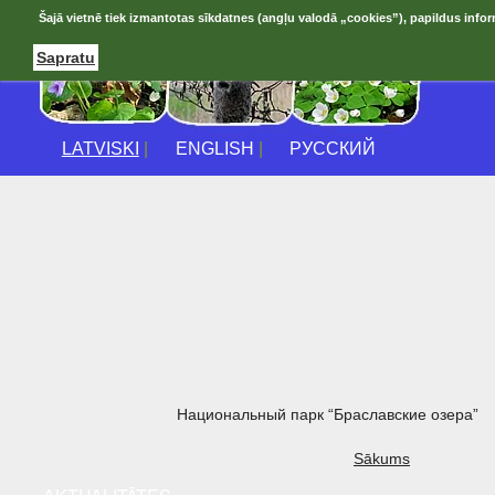
Šajā vietnē tiek izmantotas sīkdatnes (angļu valodā „cookies”), papildus infor
Sapratu
LATVISKI
|
ENGLISH
|
РУССКИЙ
Национальный парк “Браславские озера”
Sākums