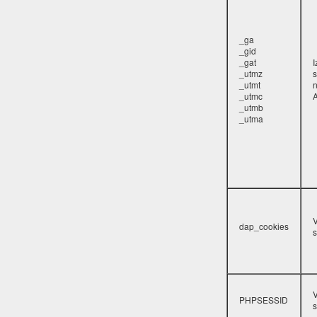
_ga
_gid
_gat
_utmz
s
_utmt
_utmc
A
_utmb
_utma
V
dap_cookies
s
V
PHPSESSID
s