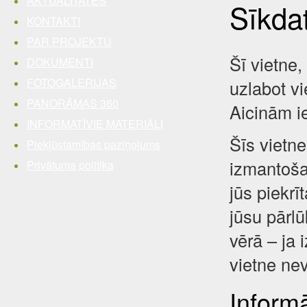
AKTUALITĀTES
Sīkda
KONTAKTI
PAR PROJEKTU
Šī vietne,
DOKUMENTI
FOTOGALERIJAS
uzlabot vi
PANORĀMAS 360
Aicinām i
INFORMATĪVIE MATERIĀLI
Šīs vietne
Piekļūstamības paziņojums
izmantošan
Privātuma politika
jūs piekrī
jūsu pārl
vērā – ja 
vietne nev
Inform