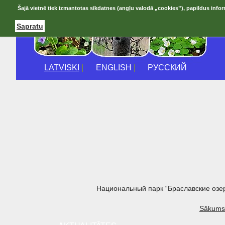
Šajā vietnē tiek izmantotas sīkdatnes (angļu valodā „cookies”), papildus infor
Sapratu
LATVISKI
|
ENGLISH
|
РУССКИЙ
Национальный парк “Браславские озе
Sākums