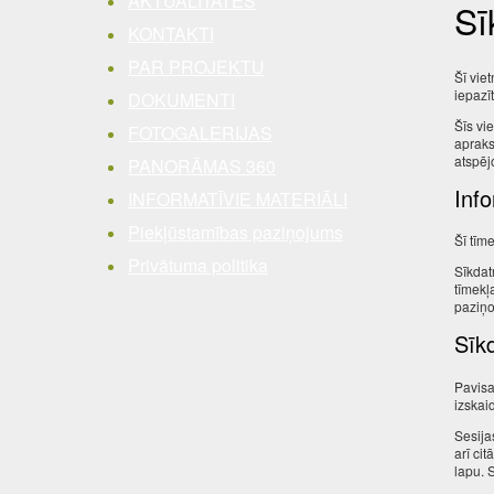
AKTUALITĀTES
Sī
KONTAKTI
PAR PROJEKTU
Šī vie
iepazī
DOKUMENTI
Šīs vie
FOTOGALERIJAS
apraks
atspēj
PANORĀMAS 360
Inf
INFORMATĪVIE MATERIĀLI
Piekļūstamības paziņojums
Šī tīm
Privātuma politika
Sīkdat
tīmekļ
paziņo
Sīkd
Pavisa
izskai
Sesija
arī ci
lapu. 