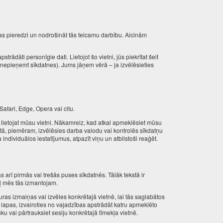
anas pieredzi un nodrošināt tās teicamu darbību. Aicinām
rādāti personīgie dati. Lietojot šo vietni, jūs piekrītat šeit
nepieņemt sīkdatnes). Jums jāņem vērā – ja izvēlēsieties
afari, Edge, Opera vai citu.
s lietojat mūsu vietni. Nākamreiz, kad atkal apmeklēsiet mūsu
tā, piemēram, izvēlēsies darba valodu vai kontrolēs sīkdatņu
individuālos iestatījumus, atpazīt viņu un atbilstoši reaģēt.
 arī pirmās vai trešās puses sīkdatnēs. Tālāk tekstā ir
dēļ mēs tās izmantojam.
uras izmaiņas vai izvēles konkrētajā vietnē, lai tās saglabātos
as lapas, izvairoties no vajadzības apstrādāt katru apmeklēto
ku vai pārtrauksiet sesiju konkrētajā tīmekļa vietnē.