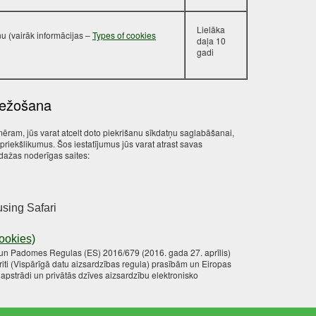
Lielāka
u (vairāk informācijas –
Types of cookies
daļa 10
gadi
bežošana
mēram, jūs varat atcelt doto piekrišanu sīkdatņu saglabāšanai,
riekšlikumus. Šos iestatījumus jūs varat atrast savas
 dažas noderīgas saites:
using Safari
cookies)
a un Padomes Regulas (ES) 2016/679 (2016. gada 27. aprīlis)
riti (Vispārīgā datu aizsardzības regula) prasībām un Eiropas
pstrādi un privātās dzīves aizsardzību elektronisko