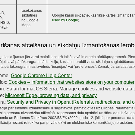
Izsekošanas
ID,
sīkdatnes
Google karšu sīkdatne, kas fiksē kartes izmantošan
D,
no Google
used by Google
).
 HSID,
Maps
PREF
krišanas atcelšana un sīkdatņu izmantošanas iero
ņu iestatījumus jūs varat mainīt jebkurā laikā savā interneta pārlūkprogrammā. Pie
ējot savā pārlūkprogrammā funkciju, kas ļauj noraidīt visus sīkdatņu saglabāšanas p
eta pārlūkprogrammas izvēlnēs “iespējas” vai “preferences”. Zemāk jūs varat atrast
ome:
Google Chrome Help Center
fox:
Cookies – Information that websites store on your computer
ri: Safari for macOS Sierra: Manage cookies and website data 
e:
Microsoft Edge, browsing data, and privacy
ra:
Security and Privacy in Opera (Referrals, redirections, and 
ācija par sīkdatņu izmantošanu ir sagatavota, pamatojoties uz Eiropas Parlament
zisko personu aizsardzību attiecībā uz personas datu apstrādi un šādu datu brīvu ap
enta un Padomes Direktīvas 2002/58/EK (2002. gada 12. jūlijs) par personas datu a
kāciju nozarē (direktīva par privāto dzīvi un elektronisko komunikāciju) prasībām.