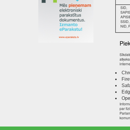
SID,
SAPIS
APISI
SSID,
NID, 
Pie
Sīkdat
atķeks
intern
Chr
Fire
Safa
Edg
Ope
Inform
par fi
Parlam
komuni