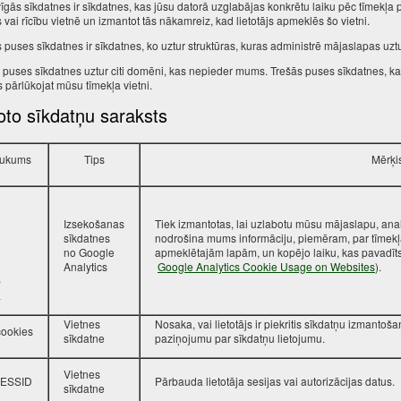
īgās sīkdatnes ir sīkdatnes, kas jūsu datorā uzglabājas konkrētu laiku pēc tīmekļa p
s vai rīcību vietnē un izmantot tās nākamreiz, kad lietotājs apmeklēs šo vietni.
 puses sīkdatnes ir sīkdatnes, ko uztur struktūras, kuras administrē mājaslapas uztu
 puses sīkdatnes uztur citi domēni, kas nepieder mums. Trešās puses sīkdatnes, kas 
s pārlūkojat mūsu tīmekļa vietni.
oto sīkdatņu saraksts
ukums
Tips
Mērķi
Izsekošanas
Tiek izmantotas, lai uzlabotu mūsu mājaslapu, anal
sīkdatnes
nodrošina mums informāciju, piemēram, par tīmekļa
no Google
apmeklētajām lapām, un kopējo laiku, kas pavadīt
Analytics
Google Analytics Cookie Usage on Websites
).
b
a
Vietnes
Nosaka, vai lietotājs ir piekritis sīkdatņu izmanto
ookies
sīkdatne
paziņojumu par sīkdatņu lietojumu.
Vietnes
ESSID
Pārbauda lietotāja sesijas vai autorizācijas datus.
sīkdatne