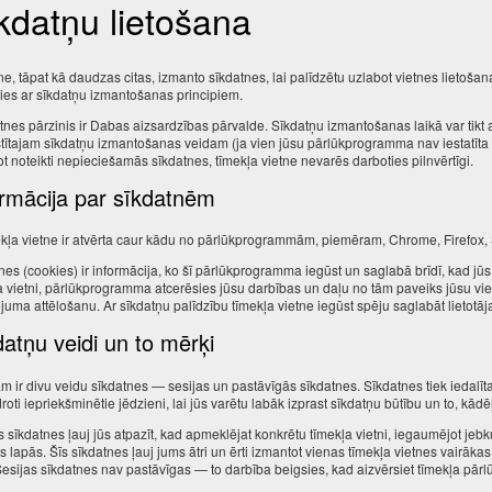
kdatņu lietošana
tne, tāpat kā daudzas citas, izmanto sīkdatnes, lai palīdzētu uzlabot vietnes lietoš
ties ar sīkdatņu izmantošanas principiem.
tnes pārzinis ir Dabas aizsardzības pārvalde. Sīkdatņu izmantošanas laikā var tikt apst
tītajam sīkdatņu izmantošanas veidam (ja vien jūsu pārlūkprogramma nav iestatīta 
ot noteikti nepieciešamās sīkdatnes, tīmekļa vietne nevarēs darboties pilnvērtīgi.
ormācija par sīkdatnēm
ekļa vietne ir atvērta caur kādu no pārlūkprogrammām, piemēram, Chrome, Firefox, S
nes (cookies) ir informācija, ko šī pārlūkprogramma iegūst un saglabā brīdī, kad jū
a vietni, pārlūkprogramma atcerēsies jūsu darbības un daļu no tām paveiks jūsu vie
juma attēlošanu. Ar sīkdatņu palīdzību tīmekļa vietne iegūst spēju saglabāt lietotāja 
atņu veidi un to mērķi
m ir divu veidu sīkdatnes — sesijas un pastāvīgās sīkdatnes. Sīkdatnes tiek iedalītas
droti iepriekšminētie jēdzieni, lai jūs varētu labāk izprast sīkdatņu būtību un to, kā
s sīkdatnes ļauj jūs atpazīt, kad apmeklējat konkrētu tīmekļa vietni, iegaumējot jebk
tās lapās. Šīs sīkdatnes ļauj jums ātri un ērti izmantot vienas tīmekļa vietnes vairāk
Sesijas sīkdatnes nav pastāvīgas — to darbība beigsies, kad aizvērsiet tīmekļa pārlū