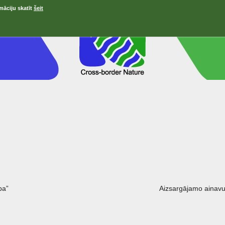
māciju skatīt
šeit
ра”
Aizsargājamo ainavu