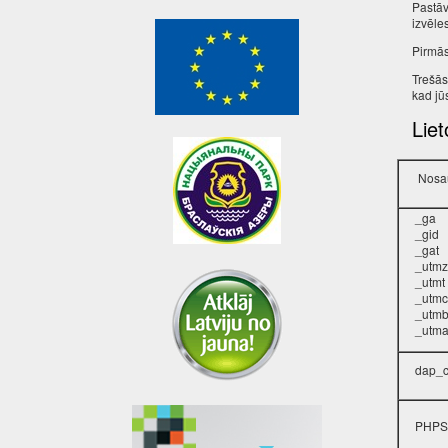
Pastāv
izvēle
Pirmās
Trešās
kad jū
Liet
Nosa
_ga
_gid
_gat
_utmz
_utmt
_utmc
_utm
_utm
dap_c
PHPS