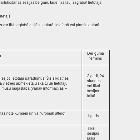
ārlūkošanas sesijas beigām, tādēļ tās ļauj saglabāt lietotāja
rētājs.
var tikt saglabātas jūsu datorā, telefonā vai planšetdatorā,
Derīguma
s
termiņš
2 gadi, 24
izējot lietotāju paradumus. Šīs sīkdatnes
stundas
 vietnes apmeklētāju skaitu un lietotāju
vai tikai
s mūsu mājaslapā (vairāk informācijas –
sesijas
laikā
šanas noteikumiem un vai turpmāk attēlot
1 gads
Tikai
sesijas
laikā