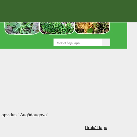
 apvidus “ Augšdaugava”
Drukāt lapu