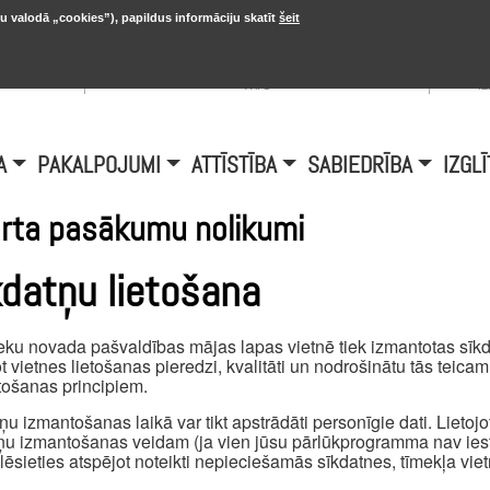
u valodā „cookies”), papildus informāciju skatīt
šeit
, 20.
A
Šobrīd Burtniekos:
+6.1℃, D vējš 6.5
is
m/s
i
A
PAKALPOJUMI
ATTĪSTĪBA
SABIEDRĪBA
IZGLĪ
rta pasākumu nolikumi
kdatņu lietošana
eku novada pašvaldības mājas lapas vietnē tiek izmantotas sīkda
t vietnes lietošanas pieredzi, kvalitāti un nodrošinātu tās teica
ošanas principiem.
ņu izmantošanas laikā var tikt apstrādāti personīgie dati. Lietojot 
ņu izmantošanas veidam (ja vien jūsu pārlūkprogramma nav iest
ēlēsieties atspējot noteikti nepieciešamās sīkdatnes, tīmekļa viet