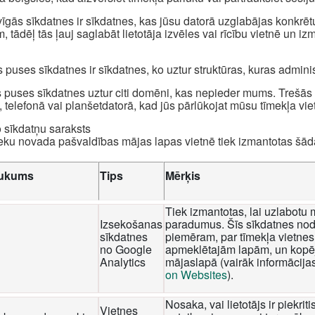
īgās sīkdatnes ir sīkdatnes, kas jūsu datorā uzglabājas konkrēt
, tādēļ tās ļauj saglabāt lietotāja izvēles vai rīcību vietnē un i
 puses sīkdatnes ir sīkdatnes, ko uztur struktūras, kuras admini
 puses sīkdatnes uztur citi domēni, kas nepieder mums. Trešās p
, telefonā vai planšetdatorā, kad jūs pārlūkojat mūsu tīmekļa viet
o sīkdatņu saraksts
eku novada pašvaldības mājas lapas vietnē tiek izmantotas šā
ukums
Tips
Mērķis
Tiek izmantotas, lai uzlabotu 
Izsekošanas
paradumus. Šīs sīkdatnes nod
sīkdatnes
piemēram, par tīmekļa vietnes 
no Google
apmeklētajām lapām, un kopēj
Analytics
mājaslapā (vairāk informācija
on Websites
).
Nosaka, vai lietotājs ir piekri
Vietnes