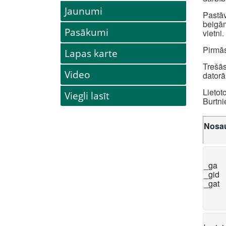
Jaunumi
Pastāv
beigām
Pasākumi
vietni.
Pirmās
Lapas karte
Trešās
Video
datorā
Lietot
Viegli lasīt
Burtni
Nosa
_ga
_gid
_gat