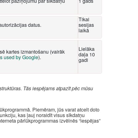
tēlot paziņojumu par sīkdatņu
1 gads
Tikai
autorizācijas datus.
sesijas
laikā
Lielāka
ksē kartes izmantošanu (vairāk
daļa 10
es used by Google
).
gadi
struktūras. Tās iespējams atpazīt pēc mūsu
rlūkprogrammā. Piemēram, jūs varat atcelt doto
kciju, kas ļauj noraidīt visus sīkdatņu
interneta pārlūkprogrammas izvēlnēs “iespējas”