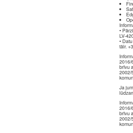
Fir
Saf
Ed
Op
Inform
• Pārz
LV-420
• Datu
tālr. 
Inform
2016/6
brīvu 
2002/5
komuni
Ja jum
lūdzam
Inform
2016/6
brīvu 
2002/5
komuni