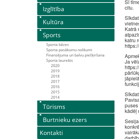
Šī tīm
citu.
Izglītība
Sīkdat
Kultūra
vietne
Katrā 
Sports
atpazī
katru 
Sporta bāzes
https:
Sporta pasākumu nolikumi
Finansējuma un balvu piešķiršana
Apmekl
Sporta laureāts
Ja vēl
2020
https:
2019
pārlūk
2018
jāpiel
2017
funkci
2016
2015
Sīkdat
2014
Pavisa
puses 
Tūrisms
kādēļ 
Burtnieku ezers
Sesija
konkrē
Kontakti
vairāk
darbīb