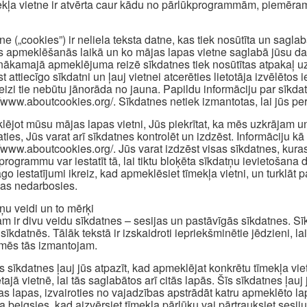
ekļa vietne ir atvērta caur kādu no pārlūkprogrammām, piemēram
ne („cookies”) ir neliela teksta datne, kas tiek nosūtīta un sagl
s apmeklēšanās laikā un ko mājas lapas vietne saglabā jūsu dator
nākamajā apmeklējuma reizē sīkdatnes tiek nosūtītas atpakaļ uz 
st attiecīgo sīkdatni un ļauj vietnei atcerēties lietotāja izvēlēt
reizi tie nebūtu jānorāda no jauna. Papildu informāciju par sīkd
//www.aboutcookies.org/. Sīkdatnes netiek izmantotas, lai jūs pers
ējot mūsu mājas lapas vietni, Jūs piekrītat, ka mēs uzkrājam u
aties, Jūs varat arī sīkdatnes kontrolēt un izdzēst. Informāciju kā 
//www.aboutcookies.org/. Jūs varat izdzēst visas sīkdatnes, kuras
programmu var iestatīt tā, lai tiktu bloķēta sīkdatņu ievietošan
āgo iestatījumi ikreiz, kad apmeklēsiet tīmekļa vietni, un turklā
jas nedarbosies.
ņu veidi un to mērķi
m ir divu veidu sīkdatnes – sesijas un pastāvīgās sīkdatnes. Sīkd
sīkdatnēs. Tālāk tekstā ir izskaidroti iepriekšminētie jēdzieni, la
mēs tās izmantojam.
s sīkdatnes ļauj jūs atpazīt, kad apmeklējat konkrētu tīmekļa vi
tajā vietnē, lai tās saglabātos arī citās lapās. Šīs sīkdatnes ļauj
as lapas, izvairoties no vajadzības apstrādāt katru apmeklēto l
a beigsies, kad aizvērsiet tīmekļa pārlūku vai pārtrauksiet sesiju