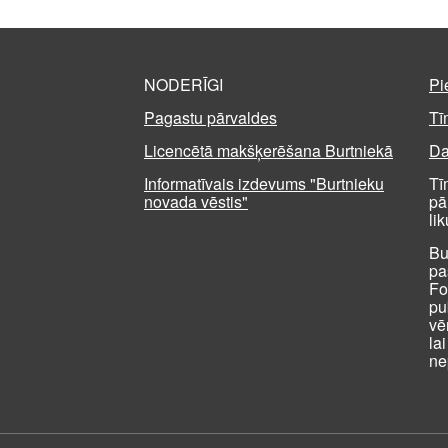
NODERĪGI
Pi
Pagastu pārvaldes
Tī
Licencētā makšķerēšana Burtniekā
Da
Informatīvais izdevums "Burtnieku
Tī
novada vēstis"
pā
li
Bu
pa
Fo
pu
vē
la
ne