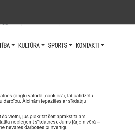
Viegli lasīt
A
burtu
zmērs
TĪBA
KULTŪRA
SPORTS
KONTAKTI
tnes (angļu valodā „cookies”), lai palīdzētu
mu darbību. Aicinām iepazīties ar sīkdatņu
šo vietni, jūs piekrītat šeit aprakstītajam
atīta nepieņemt sīkdatnes). Jums jāņem vērā –
ne nevarēs darboties pilnvērtīgi.