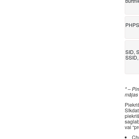
burtn
PHPS
SID, 
SSID,
* – Pi
mājas
Piekri
Sīkdat
piekri
saglab
vai “p
Ch