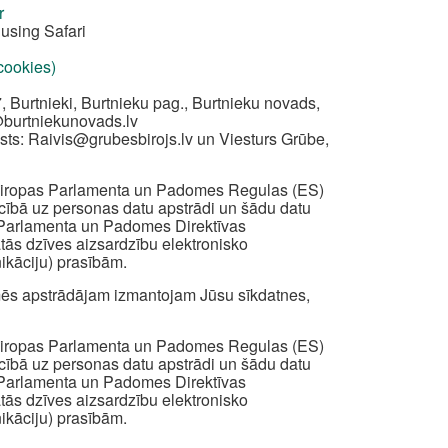
r
using Safari
 cookies)
, Burtnieki, Burtnieku pag., Burtnieku novads,
@burtniekunovads.lv
sts:
Raivis@grubesbirojs.lv
un Viesturs Grūbe,
z Eiropas Parlamenta un Padomes Regulas (ES)
iecībā uz personas datu apstrādi un šādu datu
s Parlamenta un Padomes Direktīvas
ātās dzīves aizsardzību elektronisko
ikāciju) prasībām.
ā mēs apstrādājam izmantojam Jūsu sīkdatnes,
z Eiropas Parlamenta un Padomes Regulas (ES)
iecībā uz personas datu apstrādi un šādu datu
s Parlamenta un Padomes Direktīvas
ātās dzīves aizsardzību elektronisko
ikāciju) prasībām.