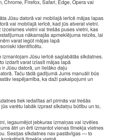
, Chrome, Firefox, Safari, Edge, Opera vai
abāta Jūsu datorā vai mobilajā ierīcē mājas lapas
ā vai mobilajā ierīcē, kad jūs atverat vietni.
izcelsmes vietni vai trešās puses vietni, kas
os iestatījumus nākamajās apmeklējuma reizēs, lai
atnēm varat iegūt mājas lapā
oniski identificētu.
n izmantojam Jūsu ierīcē saglabātās sīkdatnes.
to izdarīt varat izlasīt mājas lapā
 ir Jūsu datorā, un lielāko daļu
a datorā. Taču tādā gadījumā Jums manuāli būs
t pastāv iespējamība, ka daži pakalpojumi un
atnes tiek iedalītas arī pirmās vai trešās
i jūs varētu labāk izprast sīkdatņu būtību un to,
etni, iegaumējot jebkuras izmaiņas vai izvēles
 jums ātri un ērti izmantot vienas tīmekļa vietnes
apu. Sesijas sīkdatnes nav pastāvīgas — to
 konkrētajā tīmekļa vietnē.