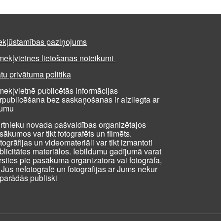
ekļūstamības paziņojums
mekļvietnes lietošanas noteikumi
tu privātuma politika
mekļvietnē publicētās informācijas
rpublicēšana bez saskaņošanas ir aizliegta ar
kumu
rtnieku novada pašvaldības organizētajos
sākumos var tikt fotografēts un filmēts.
togrāfijas un videomateriāli var tikt izmantoti
blicitātes materiālos. Iebildumu gadījumā varat
rsties pie pasākuma organizatora vai fotogrāfa,
i Jūs nefotografē un fotogrāfijas ar Jums nekur
parādās publiski