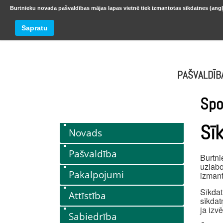
Burtnieku novada pašvaldības mājas lapas vietnē tiek izmantotas sīkdatnes (angļ
BURTNIEKU NOVADS
Trešdiena
Sapratu
oktobr
PAŠVALDĪB
Spo
Sī
Novads
Pašvaldība
Burtni
uzlabo
Pakalpojumi
izmant
Sīkdat
Attīstība
sīkdat
ja izv
Sabiedrība