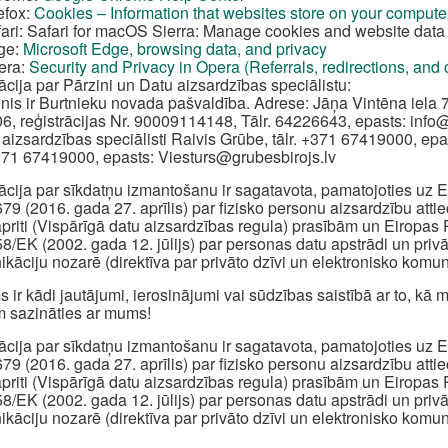
efox:
Cookies – Information that websites store on your compute
ari: Safari for macOS Sierra: Manage cookies and website data 
ge:
Microsoft Edge, browsing data, and privacy
era:
Security and Privacy in Opera (Referrals, redirections, and
ācija par Pārzini un Datu aizsardzības speciālistu:
inis ir Burtnieku novada pašvaldība. Adrese: Jāņa Vintēna iela 7
6, reģistrācijas Nr. 90009114148, Tālr. 64226643, epasts:
info
 aizsardzības speciālisti Raivis Grūbe, tālr. +371 67419000, epa
+371 67419000, epasts:
Viesturs@grubesbirojs.lv
ācija par sīkdatņu izmantošanu ir sagatavota, pamatojoties u
79 (2016. gada 27. aprīlis) par fizisko personu aizsardzību att
apriti (Vispārīgā datu aizsardzības regula) prasībām un Eiropa
8/EK (2002. gada 12. jūlijs) par personas datu apstrādi un priv
kāciju nozarē (direktīva par privāto dzīvi un elektronisko komun
s ir kādi jautājumi, ierosinājumi vai sūdzības saistībā ar to, k
 sazināties ar mums!
ācija par sīkdatņu izmantošanu ir sagatavota, pamatojoties u
79 (2016. gada 27. aprīlis) par fizisko personu aizsardzību att
apriti (Vispārīgā datu aizsardzības regula) prasībām un Eiropa
8/EK (2002. gada 12. jūlijs) par personas datu apstrādi un priv
kāciju nozarē (direktīva par privāto dzīvi un elektronisko komun