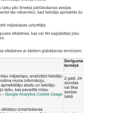
u laiku pēc tīmekļa pārlūkošanas sesijas
zmantot tās nākamreiz, kad lietotājs apmeklēs šo
strē mājaslapas uzturētājs.
uses sīkdatnes, kas var tikt saglabātas jūsu
ni.
das sīkdatnes ar šādiem glabāšanas termiņiem:
Derīguma
termiņš
mūsu mājaslapu, analizējot lietotāju
2 gadi, 24
rošina mums informāciju,
stundas
apmeklētāju skaitu un lietotāju
vai tikai
o laiku, kas pavadīts mūsu
sesijas
s –
Google Analytics Cookie Usage
laikā
tis sīkdatņu izmantošanas