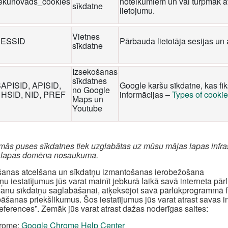
iekunovads_cookies
noteikumiem un vai turpmāk at
sīkdatne
lietojumu.
Vietnes
ESSID
Pārbauda lietotāja sesijas un 
sīkdatne
Izsekošanas
sīkdatnes
SAPISID, APISID,
Google karšu sīkdatne, kas fi
no Google
 HSID, NID, PREF
informācijas –
Types of cooki
Maps un
Youtube
rmās puses sīkdatnes tiek uzglabātas uz mūsu mājas lapas infra
 lapas domēna nosaukuma.
šanas atcelšana un sīkdatņu izmantošanas ierobežošana
ņu iestatījumus jūs varat mainīt jebkurā laikā savā interneta pā
šanu sīkdatņu saglabāšanai, atķeksējot savā pārlūkprogrammā fun
āšanas priekšlikumus. Šos iestatījumus jūs varat atrast savas 
references”. Zemāk jūs varat atrast dažas noderīgas saites:
rome:
Google Chrome Help Center