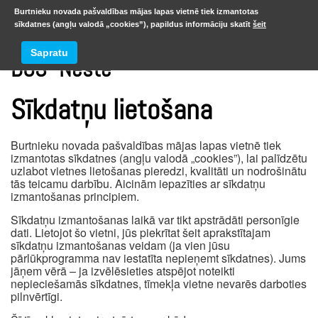
Burtnieku novada pašvaldības mājas lapas vietnē tiek izmantotas
sīkdatnes (angļu valodā „cookies”), papildus informāciju skatīt
šeit
Sapratu
DUS “Neste”
Sīkdatņu lietošana
Burtnieku novada pašvaldības mājas lapas vietnē tiek
izmantotas sīkdatnes (angļu valodā „cookies”), lai palīdzētu
uzlabot vietnes lietošanas pieredzi, kvalitāti un nodrošinātu
tās teicamu darbību. Aicinām iepazīties ar sīkdatņu
izmantošanas principiem.
Sīkdatņu izmantošanas laikā var tikt apstrādāti personīgie
dati. Lietojot šo vietni, jūs piekrītat šeit aprakstītajam
sīkdatņu izmantošanas veidam (ja vien jūsu
pārlūkprogramma nav iestatīta nepieņemt sīkdatnes). Jums
jāņem vērā – ja izvēlēsieties atspējot noteikti
nepieciešamās sīkdatnes, tīmekļa vietne nevarēs darboties
pilnvērtīgi.