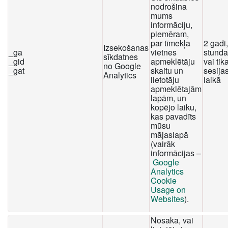
nodrošina
mums
informāciju,
piemēram,
par tīmekļa
2 gadi
Izsekošanas
_ga
vietnes
stunda
sīkdatnes
_gid
apmeklētāju
vai tika
no Google
_gat
skaitu un
sesija
Analytics
lietotāju
laikā
apmeklētajām
lapām, un
kopējo laiku,
kas pavadīts
mūsu
mājaslapā
(vairāk
informācijas –
Google
Analytics
Cookie
Usage on
Websites
).
Nosaka, vai