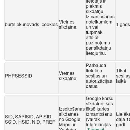
lietotājs ir
piekritis
sīkdatņu
izmantošanas
Vietnes
noteikumiem
burtniekunovads_cookies
1 gads
sīkdatne
un vai
turpmāk
attēlot
paziņojumu
par sīkdatņu
lietojumu.
Pārbauda
lietotāja
Tikai
Vietnes
PHPSESSID
sesijas un
sesija
sīkdatne
autorizācijas
laikā
datus.
Google karšu
sīkdatne, kas
Izsekošanas
fiksē kartes
sīkdatnes
izmantošanu
Lielāk
SID, SAPISID, APISID,
no Google
(vairāk
daļa 1
SSID, HSID, NID, PREF
Maps un
informācijas –
gadi
Youtube
Types of