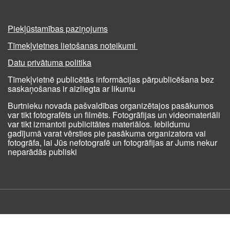
Piekļūstamības paziņojums
Tīmekļvietnes lietošanas noteikumi
Datu privātuma politika
Tīmekļvietnē publicētās informācijas pārpublicēšana bez
saskaņošanas ir aizliegta ar likumu
Burtnieku novada pašvaldības organizētajos pasākumos
var tikt fotografēts un filmēts. Fotogrāfijas un videomateriāli
var tikt izmantoti publicitātes materiālos. Iebildumu
gadījumā varat vērsties pie pasākuma organizatora vai
fotogrāfa, lai Jūs nefotografē un fotogrāfijas ar Jums nekur
neparādās publiski