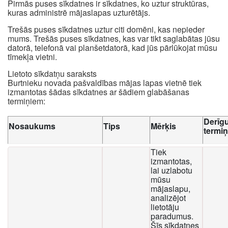
Pirmās puses sīkdatnes ir sīkdatnes, ko uztur struktūras,
kuras administrē mājaslapas uzturētājs.
Trešās puses sīkdatnes uztur citi domēni, kas nepieder
mums. Trešās puses sīkdatnes, kas var tikt saglabātas jūsu
datorā, telefonā vai planšetdatorā, kad jūs pārlūkojat mūsu
tīmekļa vietni.
Lietoto sīkdatņu saraksts
Burtnieku novada pašvaldības mājas lapas vietnē tiek
izmantotas šādas sīkdatnes ar šādiem glabāšanas
termiņiem:
Derīg
Nosaukums
Tips
Mērķis
termi
Tiek
izmantotas,
lai uzlabotu
mūsu
mājaslapu,
analizējot
lietotāju
paradumus.
Šīs sīkdatnes