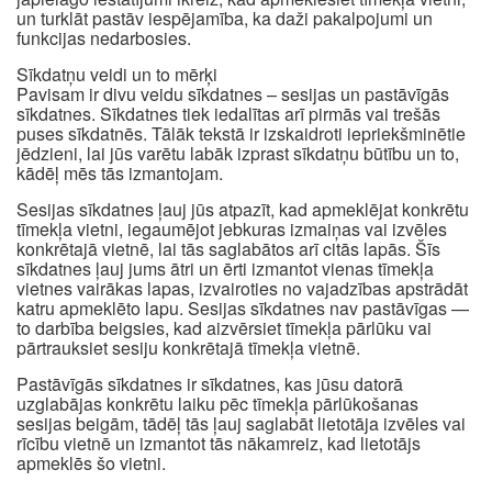
un turklāt pastāv iespējamība, ka daži pakalpojumi un
funkcijas nedarbosies.
Sīkdatņu veidi un to mērķi
Pavisam ir divu veidu sīkdatnes – sesijas un pastāvīgās
sīkdatnes. Sīkdatnes tiek iedalītas arī pirmās vai trešās
puses sīkdatnēs. Tālāk tekstā ir izskaidroti iepriekšminētie
jēdzieni, lai jūs varētu labāk izprast sīkdatņu būtību un to,
kādēļ mēs tās izmantojam.
Sesijas sīkdatnes ļauj jūs atpazīt, kad apmeklējat konkrētu
tīmekļa vietni, iegaumējot jebkuras izmaiņas vai izvēles
konkrētajā vietnē, lai tās saglabātos arī citās lapās. Šīs
sīkdatnes ļauj jums ātri un ērti izmantot vienas tīmekļa
vietnes vairākas lapas, izvairoties no vajadzības apstrādāt
katru apmeklēto lapu. Sesijas sīkdatnes nav pastāvīgas —
to darbība beigsies, kad aizvērsiet tīmekļa pārlūku vai
pārtrauksiet sesiju konkrētajā tīmekļa vietnē.
Pastāvīgās sīkdatnes ir sīkdatnes, kas jūsu datorā
uzglabājas konkrētu laiku pēc tīmekļa pārlūkošanas
sesijas beigām, tādēļ tās ļauj saglabāt lietotāja izvēles vai
rīcību vietnē un izmantot tās nākamreiz, kad lietotājs
apmeklēs šo vietni.