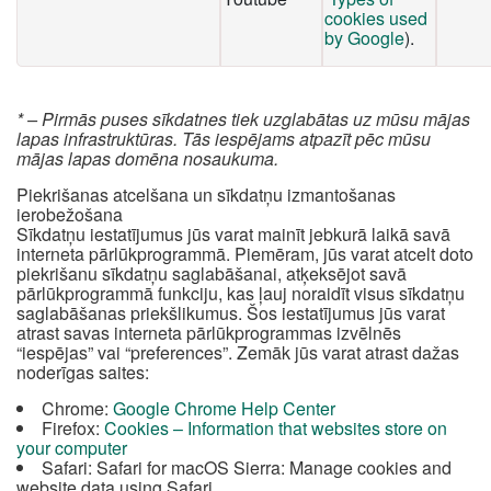
cookies used
by Google
).
* – Pirmās puses sīkdatnes tiek uzglabātas uz mūsu mājas
lapas infrastruktūras. Tās iespējams atpazīt pēc mūsu
mājas lapas domēna nosaukuma.
Piekrišanas atcelšana un sīkdatņu izmantošanas
ierobežošana
Sīkdatņu iestatījumus jūs varat mainīt jebkurā laikā savā
interneta pārlūkprogrammā. Piemēram, jūs varat atcelt doto
piekrišanu sīkdatņu saglabāšanai, atķeksējot savā
pārlūkprogrammā funkciju, kas ļauj noraidīt visus sīkdatņu
saglabāšanas priekšlikumus. Šos iestatījumus jūs varat
atrast savas interneta pārlūkprogrammas izvēlnēs
“iespējas” vai “preferences”. Zemāk jūs varat atrast dažas
noderīgas saites:
Chrome:
Google Chrome Help Center
Firefox:
Cookies – Information that websites store on
your computer
Safari: Safari for macOS Sierra: Manage cookies and
website data using Safari