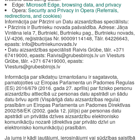
Edge:
Microsoft Edge, browsing data, and privacy
Opera:
Security and Privacy in Opera (Referrals,
redirections, and cookies)
Informācija par Pārzini un Datu aizsardzības speciālistu:
• Pārzinis ir Burtnieku novada pašvaldība. Adrese: Jāņa
Vintēna iela 7, Burtnieki, Burtnieku pag., Burtnieku novads,
LV-4206, reģistrācijas Nr. 90009114148, Tālr. 64226643,
epasts:
info@burtniekunovads.lv
• Datu aizsardzības speciālisti Raivis Grūbe, tālr. +371
67419000, epasts:
Raivis@grubesbirojs.lv
un Viesturs
Grūbe, tālr. +371 67419000, epasts:
Viesturs@grubesbirojs.lv
Informācija par sīkdatņu izmantošanu ir sagatavota,
pamatojoties uz Eiropas Parlamenta un Padomes Regulas
(ES) 2016/679 (2016. gada 27. aprīlis) par fizisko personu
aizsardzību attiecībā uz personas datu apstrādi un šādu
datu brīvu apriti (Vispārīgā datu aizsardzības regula)
prasībām un Eiropas Parlamenta un Padomes Direktīvas
2002/58/EK (2002. gada 12. jūlijs) par personas datu
apstrādi un privātās dzīves aizsardzību elektronisko
komunikāciju nozarē (direktīva par privāto dzīvi un
elektronisko komunikāciju) prasībām.
Ja jums ir kādi jautājumi, ierosinājumi vai sūdzības saistībā