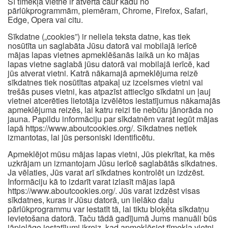
Šī tīmekļa vietne ir atvērta caur kādu no
pārlūkprogrammām, piemēram, Chrome, Firefox, Safari,
Edge, Opera vai citu.
Sīkdatne („cookies”) ir neliela teksta datne, kas tiek
nosūtīta un saglabāta Jūsu datorā vai mobilajā ierīcē
mājas lapas vietnes apmeklēšanās laikā un ko mājas
lapas vietne saglabā jūsu datorā vai mobilajā ierīcē, kad
jūs atverat vietni. Katrā nākamajā apmeklējuma reizē
sīkdatnes tiek nosūtītas atpakaļ uz izcelsmes vietni vai
trešās puses vietni, kas atpazīst attiecīgo sīkdatni un ļauj
vietnei atcerēties lietotāja izvēlētos iestatījumus nākamajās
apmeklējuma reizēs, lai katru reizi tie nebūtu jānorāda no
jauna. Papildu informāciju par sīkdatnēm varat iegūt mājas
lapā https://www.aboutcookies.org/. Sīkdatnes netiek
izmantotas, lai jūs personiski identificētu.
Apmeklējot mūsu mājas lapas vietni, Jūs piekrītat, ka mēs
uzkrājam un izmantojam Jūsu ierīcē saglabātās sīkdatnes.
Ja vēlaties, Jūs varat arī sīkdatnes kontrolēt un izdzēst.
Informāciju kā to izdarīt varat izlasīt mājas lapā
https://www.aboutcookies.org/. Jūs varat izdzēst visas
sīkdatnes, kuras ir Jūsu datorā, un lielāko daļu
pārlūkprogrammu var iestatīt tā, lai tiktu bloķēta sīkdatņu
ievietošana datorā. Taču tādā gadījumā Jums manuāli būs
jāpielāgo iestatījumi ikreiz, kad apmeklēsiet tīmekļa vietni,