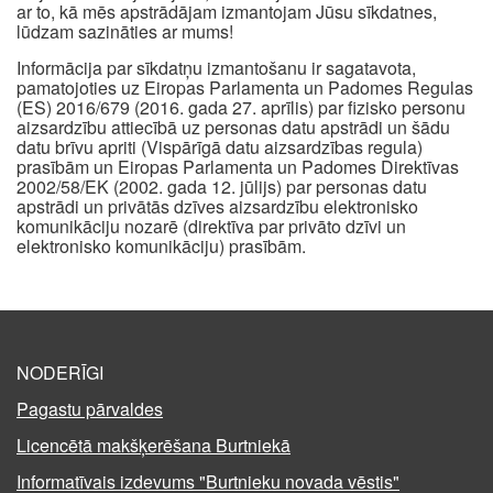
ar to, kā mēs apstrādājam izmantojam Jūsu sīkdatnes,
lūdzam sazināties ar mums!
Informācija par sīkdatņu izmantošanu ir sagatavota,
pamatojoties uz Eiropas Parlamenta un Padomes Regulas
(ES) 2016/679 (2016. gada 27. aprīlis) par fizisko personu
aizsardzību attiecībā uz personas datu apstrādi un šādu
datu brīvu apriti (Vispārīgā datu aizsardzības regula)
prasībām un Eiropas Parlamenta un Padomes Direktīvas
2002/58/EK (2002. gada 12. jūlijs) par personas datu
apstrādi un privātās dzīves aizsardzību elektronisko
komunikāciju nozarē (direktīva par privāto dzīvi un
elektronisko komunikāciju) prasībām.
NODERĪGI
Pagastu pārvaldes
Licencētā makšķerēšana Burtniekā
Informatīvais izdevums "Burtnieku novada vēstis"