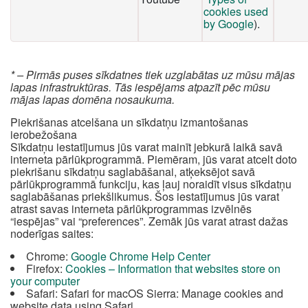
cookies used
by Google
).
* – Pirmās puses sīkdatnes tiek uzglabātas uz mūsu mājas
lapas infrastruktūras. Tās iespējams atpazīt pēc mūsu
mājas lapas domēna nosaukuma.
Piekrišanas atcelšana un sīkdatņu izmantošanas
ierobežošana
Sīkdatņu iestatījumus jūs varat mainīt jebkurā laikā savā
interneta pārlūkprogrammā. Piemēram, jūs varat atcelt doto
piekrišanu sīkdatņu saglabāšanai, atķeksējot savā
pārlūkprogrammā funkciju, kas ļauj noraidīt visus sīkdatņu
saglabāšanas priekšlikumus. Šos iestatījumus jūs varat
atrast savas interneta pārlūkprogrammas izvēlnēs
“iespējas” vai “preferences”. Zemāk jūs varat atrast dažas
noderīgas saites:
Chrome:
Google Chrome Help Center
Firefox:
Cookies – Information that websites store on
your computer
Safari: Safari for macOS Sierra: Manage cookies and
website data using Safari