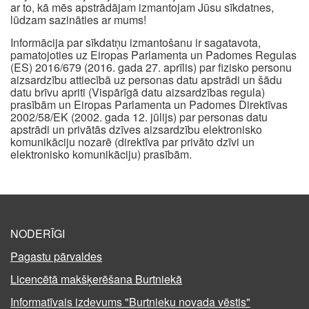
ar to, kā mēs apstrādājam izmantojam Jūsu sīkdatnes,
lūdzam sazināties ar mums!
Informācija par sīkdatņu izmantošanu ir sagatavota,
pamatojoties uz Eiropas Parlamenta un Padomes Regulas
(ES) 2016/679 (2016. gada 27. aprīlis) par fizisko personu
aizsardzību attiecībā uz personas datu apstrādi un šādu
datu brīvu apriti (Vispārīgā datu aizsardzības regula)
prasībām un Eiropas Parlamenta un Padomes Direktīvas
2002/58/EK (2002. gada 12. jūlijs) par personas datu
apstrādi un privātās dzīves aizsardzību elektronisko
komunikāciju nozarē (direktīva par privāto dzīvi un
elektronisko komunikāciju) prasībām.
NODERĪGI
Pagastu pārvaldes
Licencētā makšķerēšana Burtniekā
Informatīvais izdevums "Burtnieku novada vēstis"