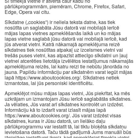
Šī tīmekļa vietne ir atvērta caur kādu no
pārlūkprogrammām, piemēram, Chrome, Firefox, Safari,
Edge, Opera vai citu.
Sīkdatne („cookies”) ir neliela teksta datne, kas tiek
nosūtīta un saglabāta Jūsu datorā vai mobilajā ierīcē
mājas lapas vietnes apmeklēšanās laikā un ko mājas
lapas vietne saglabā jūsu datorā vai mobilajā ierīcē, kad
jūs atverat vietni. Katrā nākamajā apmeklējuma reizē
sīkdatnes tiek nosūtītas atpakaļ uz izcelsmes vietni vai
trešās puses vietni, kas atpazīst attiecīgo sīkdatni un ļauj
vietnei atcerēties lietotāja izvēlētos iestatījumus nākamajās
apmeklējuma reizēs, lai katru reizi tie nebūtu jānorāda no
jauna. Papildu informāciju par sīkdatnēm varat iegūt mājas
lapā https://www.aboutcookies.org/. Sīkdatnes netiek
izmantotas, lai jūs personiski identificētu.
Apmeklējot mūsu mājas lapas vietni, Jūs piekrītat, ka mēs
uzkrājam un izmantojam Jūsu ierīcē saglabātās sīkdatnes.
Ja vēlaties, Jūs varat arī sīkdatnes kontrolēt un izdzēst.
Informāciju kā to izdarīt varat izlasīt mājas lapā
https://www.aboutcookies.org/. Jūs varat izdzēst visas
sīkdatnes, kuras ir Jūsu datorā, un lielāko daļu
pārlūkprogrammu var iestatīt tā, lai tiktu bloķēta sīkdatņu
ievietošana datorā. Taču tādā gadījumā Jums manuāli būs
jāpielāgo iestatījumi ikreiz, kad apmeklēsiet tīmekļa vietni,