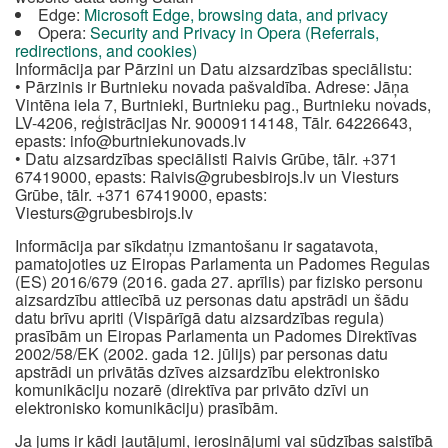
Edge:
Microsoft Edge, browsing data, and privacy
Opera:
Security and Privacy in Opera (Referrals,
redirections, and cookies)
Informācija par Pārzini un Datu aizsardzības speciālistu:
• Pārzinis ir Burtnieku novada pašvaldība. Adrese: Jāņa
Vintēna iela 7, Burtnieki, Burtnieku pag., Burtnieku novads,
LV-4206, reģistrācijas Nr. 90009114148, Tālr. 64226643,
epasts:
info@burtniekunovads.lv
• Datu aizsardzības speciālisti Raivis Grūbe, tālr. +371
67419000, epasts:
Raivis@grubesbirojs.lv
un Viesturs
Grūbe, tālr. +371 67419000, epasts:
Viesturs@grubesbirojs.lv
Informācija par sīkdatņu izmantošanu ir sagatavota,
pamatojoties uz Eiropas Parlamenta un Padomes Regulas
(ES) 2016/679 (2016. gada 27. aprīlis) par fizisko personu
aizsardzību attiecībā uz personas datu apstrādi un šādu
datu brīvu apriti (Vispārīgā datu aizsardzības regula)
prasībām un Eiropas Parlamenta un Padomes Direktīvas
2002/58/EK (2002. gada 12. jūlijs) par personas datu
apstrādi un privātās dzīves aizsardzību elektronisko
komunikāciju nozarē (direktīva par privāto dzīvi un
elektronisko komunikāciju) prasībām.
Ja jums ir kādi jautājumi, ierosinājumi vai sūdzības saistībā