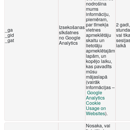
nodrošina
mums
informāciju,
piemēram,
par tīmekļa
2 gadi
Izsekošanas
_ga
vietnes
stunda
sīkdatnes
_gid
apmeklētāju
vai tika
no Google
_gat
skaitu un
sesija
Analytics
lietotāju
laikā
apmeklētajām
lapām, un
kopējo laiku,
kas pavadīts
mūsu
mājaslapā
(vairāk
informācijas –
Google
Analytics
Cookie
Usage on
Websites
).
Nosaka, vai