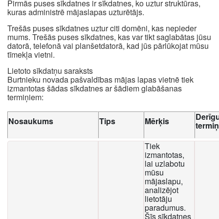
Pirmās puses sīkdatnes ir sīkdatnes, ko uztur struktūras,
kuras administrē mājaslapas uzturētājs.
Trešās puses sīkdatnes uztur citi domēni, kas nepieder
mums. Trešās puses sīkdatnes, kas var tikt saglabātas jūsu
datorā, telefonā vai planšetdatorā, kad jūs pārlūkojat mūsu
tīmekļa vietni.
Lietoto sīkdatņu saraksts
Burtnieku novada pašvaldības mājas lapas vietnē tiek
izmantotas šādas sīkdatnes ar šādiem glabāšanas
termiņiem:
Derīg
Nosaukums
Tips
Mērķis
termi
Tiek
izmantotas,
lai uzlabotu
mūsu
mājaslapu,
analizējot
lietotāju
paradumus.
Šīs sīkdatnes