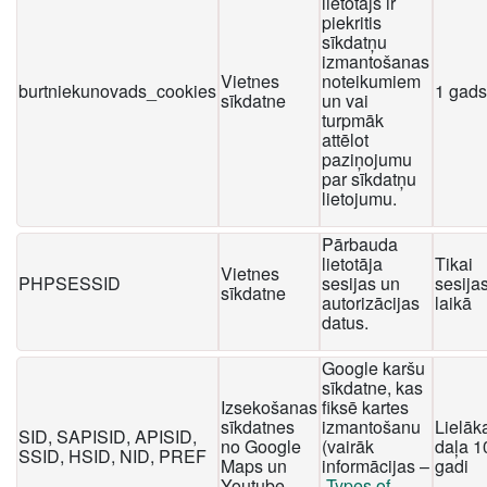
lietotājs ir
piekritis
sīkdatņu
izmantošanas
Vietnes
noteikumiem
burtniekunovads_cookies
1 gads
sīkdatne
un vai
turpmāk
attēlot
paziņojumu
par sīkdatņu
lietojumu.
Pārbauda
lietotāja
Tikai
Vietnes
PHPSESSID
sesijas un
sesija
sīkdatne
autorizācijas
laikā
datus.
Google karšu
sīkdatne, kas
Izsekošanas
fiksē kartes
sīkdatnes
izmantošanu
Lielāk
SID, SAPISID, APISID,
no Google
(vairāk
daļa 1
SSID, HSID, NID, PREF
Maps un
informācijas –
gadi
Youtube
Types of