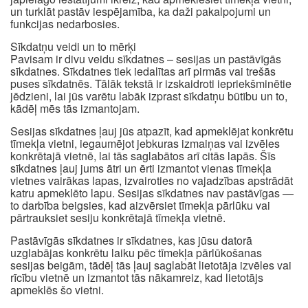
un turklāt pastāv iespējamība, ka daži pakalpojumi un
funkcijas nedarbosies.
Sīkdatņu veidi un to mērķi
Pavisam ir divu veidu sīkdatnes – sesijas un pastāvīgās
sīkdatnes. Sīkdatnes tiek iedalītas arī pirmās vai trešās
puses sīkdatnēs. Tālāk tekstā ir izskaidroti iepriekšminētie
jēdzieni, lai jūs varētu labāk izprast sīkdatņu būtību un to,
kādēļ mēs tās izmantojam.
Sesijas sīkdatnes ļauj jūs atpazīt, kad apmeklējat konkrētu
tīmekļa vietni, iegaumējot jebkuras izmaiņas vai izvēles
konkrētajā vietnē, lai tās saglabātos arī citās lapās. Šīs
sīkdatnes ļauj jums ātri un ērti izmantot vienas tīmekļa
vietnes vairākas lapas, izvairoties no vajadzības apstrādāt
katru apmeklēto lapu. Sesijas sīkdatnes nav pastāvīgas —
to darbība beigsies, kad aizvērsiet tīmekļa pārlūku vai
pārtrauksiet sesiju konkrētajā tīmekļa vietnē.
Pastāvīgās sīkdatnes ir sīkdatnes, kas jūsu datorā
uzglabājas konkrētu laiku pēc tīmekļa pārlūkošanas
sesijas beigām, tādēļ tās ļauj saglabāt lietotāja izvēles vai
rīcību vietnē un izmantot tās nākamreiz, kad lietotājs
apmeklēs šo vietni.