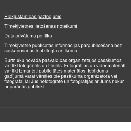
Piekļūstamības paziņojums
Tīmekļvietnes lietošanas noteikumi
Datu privātuma politika
Tīmekļvietnē publicētās informācijas pārpublicēšana bez
saskaņošanas ir aizliegta ar likumu
Burtnieku novada pašvaldības organizētajos pasākumos
var tikt fotografēts un filmēts. Fotogrāfijas un videomateriāli
var tikt izmantoti publicitātes materiālos. Iebildumu
gadījumā varat vērsties pie pasākuma organizatora vai
fotogrāfa, lai Jūs nefotografē un fotogrāfijas ar Jums nekur
neparādās publiski