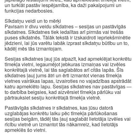
un turklāt pastāv iespējamība, ka daži pakalpojumi un
funkcijas nedarbosies.
Sīkdatņu veidi un to mērķi
Pavisam ir divu veidu sīkdatnes – sesijas un pastāvīgās
sīkdatnes. Sīkdatnes tiek iedalītas arī pirmās vai trešās
puses sīkdatnēs. Tālāk tekstā ir izskaidroti iepriekšminētie
jēdzieni, lai jūs varētu labāk izprast sīkdatņu būtību un to,
kādēļ mēs tās izmantojam.
Sesijas sīkdatnes ļauj jūs atpazīt, kad apmeklējat konkrētu
tīmekļa vietni, iegaumējot jebkuras izmaiņas vai izvēles
konkrētajā vietnē, lai tās saglabātos arī citās lapās. Šīs
sīkdatnes ļauj jums ātri un ērti izmantot vienas tīmekļa
vietnes vairākas lapas, izvairoties no vajadzības apstrādāt
katru apmeklēto lapu. Sesijas sīkdatnes nav pastāvīgas —
to darbība beigsies, kad aizvērsiet tīmekļa pārlūku vai
pārtrauksiet sesiju konkrētajā tīmekļa vietnē.
Pastāvīgās sīkdatnes ir sīkdatnes, kas jūsu datorā
uzglabājas konkrētu laiku pēc tīmekļa pārlūkošanas
sesijas beigām, tādēļ tās ļauj saglabāt lietotāja izvēles vai
rīcību vietnē un izmantot tās nākamreiz, kad lietotājs
apmeklēs šo vietni.