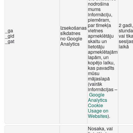
nodrošina
mums
informāciju,
piemēram,
par tīmekļa
2 gadi
Izsekošanas
_ga
vietnes
stunda
sīkdatnes
_gid
apmeklētāju
vai tika
no Google
_gat
skaitu un
sesija
Analytics
lietotāju
laikā
apmeklētajām
lapām, un
kopējo laiku,
kas pavadīts
mūsu
mājaslapā
(vairāk
informācijas –
Google
Analytics
Cookie
Usage on
Websites
).
Nosaka, vai