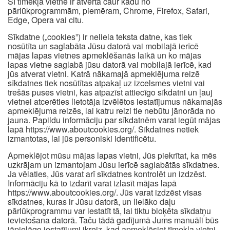
Šī tīmekļa vietne ir atvērta caur kādu no
pārlūkprogrammām, piemēram, Chrome, Firefox, Safari,
Edge, Opera vai citu.
Sīkdatne („cookies”) ir neliela teksta datne, kas tiek
nosūtīta un saglabāta Jūsu datorā vai mobilajā ierīcē
mājas lapas vietnes apmeklēšanās laikā un ko mājas
lapas vietne saglabā jūsu datorā vai mobilajā ierīcē, kad
jūs atverat vietni. Katrā nākamajā apmeklējuma reizē
sīkdatnes tiek nosūtītas atpakaļ uz izcelsmes vietni vai
trešās puses vietni, kas atpazīst attiecīgo sīkdatni un ļauj
vietnei atcerēties lietotāja izvēlētos iestatījumus nākamajās
apmeklējuma reizēs, lai katru reizi tie nebūtu jānorāda no
jauna. Papildu informāciju par sīkdatnēm varat iegūt mājas
lapā https://www.aboutcookies.org/. Sīkdatnes netiek
izmantotas, lai jūs personiski identificētu.
Apmeklējot mūsu mājas lapas vietni, Jūs piekrītat, ka mēs
uzkrājam un izmantojam Jūsu ierīcē saglabātās sīkdatnes.
Ja vēlaties, Jūs varat arī sīkdatnes kontrolēt un izdzēst.
Informāciju kā to izdarīt varat izlasīt mājas lapā
https://www.aboutcookies.org/. Jūs varat izdzēst visas
sīkdatnes, kuras ir Jūsu datorā, un lielāko daļu
pārlūkprogrammu var iestatīt tā, lai tiktu bloķēta sīkdatņu
ievietošana datorā. Taču tādā gadījumā Jums manuāli būs
jāpielāgo iestatījumi ikreiz, kad apmeklēsiet tīmekļa vietni,