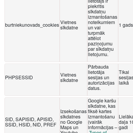
lietotājs ir
piekritis
sīkdatņu
izmantošanas
Vietnes
noteikumiem
burtniekunovads_cookies
1 gads
sīkdatne
un vai
turpmāk
attēlot
paziņojumu
par sīkdatņu
lietojumu.
Pārbauda
lietotāja
Tikai
Vietnes
PHPSESSID
sesijas un
sesija
sīkdatne
autorizācijas
laikā
datus.
Google karšu
sīkdatne, kas
Izsekošanas
fiksē kartes
sīkdatnes
izmantošanu
Lielāk
SID, SAPISID, APISID,
no Google
(vairāk
daļa 1
SSID, HSID, NID, PREF
Maps un
informācijas –
gadi
Youtube
Types of