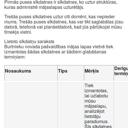
Pirmās puses sīkdatnes ir sīkdatnes, ko uztur struktūras,
kuras administrē mājaslapas uzturētājs.
Trešās puses sīkdatnes uztur citi domēni, kas nepieder
mums. Trešās puses sīkdatnes, kas var tikt saglabātas jūsu
datorā, telefonā vai planšetdatorā, kad jūs pārlūkojat mūsu
tīmekļa vietni.
Lietoto sīkdatņu saraksts
Burtnieku novada pašvaldības mājas lapas vietnē tiek
izmantotas šādas sīkdatnes ar šādiem glabāšanas
termiņiem:
Derīg
Nosaukums
Tips
Mērķis
termi
Tiek
izmantotas,
lai uzlabotu
mūsu
mājaslapu,
analizējot
lietotāju
paradumus.
Šīs sīkdatnes