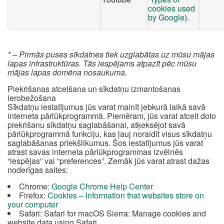
cookies used
by Google
).
* – Pirmās puses sīkdatnes tiek uzglabātas uz mūsu mājas
lapas infrastruktūras. Tās iespējams atpazīt pēc mūsu
mājas lapas domēna nosaukuma.
Piekrišanas atcelšana un sīkdatņu izmantošanas
ierobežošana
Sīkdatņu iestatījumus jūs varat mainīt jebkurā laikā savā
interneta pārlūkprogrammā. Piemēram, jūs varat atcelt doto
piekrišanu sīkdatņu saglabāšanai, atķeksējot savā
pārlūkprogrammā funkciju, kas ļauj noraidīt visus sīkdatņu
saglabāšanas priekšlikumus. Šos iestatījumus jūs varat
atrast savas interneta pārlūkprogrammas izvēlnēs
“iespējas” vai “preferences”. Zemāk jūs varat atrast dažas
noderīgas saites:
Chrome:
Google Chrome Help Center
Firefox:
Cookies – Information that websites store on
your computer
Safari: Safari for macOS Sierra: Manage cookies and
website data using Safari