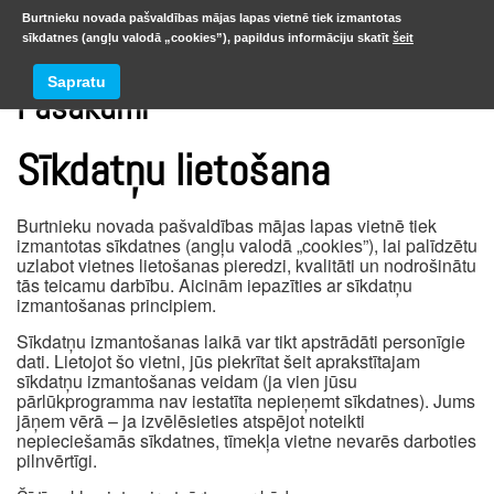
Burtnieku novada pašvaldības mājas lapas vietnē tiek izmantotas
sīkdatnes (angļu valodā „cookies”), papildus informāciju skatīt
šeit
Sapratu
Pasākumi
Sīkdatņu lietošana
Burtnieku novada pašvaldības mājas lapas vietnē tiek
izmantotas sīkdatnes (angļu valodā „cookies”), lai palīdzētu
uzlabot vietnes lietošanas pieredzi, kvalitāti un nodrošinātu
tās teicamu darbību. Aicinām iepazīties ar sīkdatņu
izmantošanas principiem.
Sīkdatņu izmantošanas laikā var tikt apstrādāti personīgie
dati. Lietojot šo vietni, jūs piekrītat šeit aprakstītajam
sīkdatņu izmantošanas veidam (ja vien jūsu
pārlūkprogramma nav iestatīta nepieņemt sīkdatnes). Jums
jāņem vērā – ja izvēlēsieties atspējot noteikti
nepieciešamās sīkdatnes, tīmekļa vietne nevarēs darboties
pilnvērtīgi.