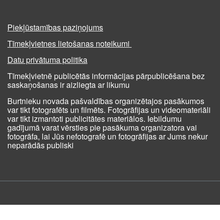
Piekļūstamības paziņojums
Tīmekļvietnes lietošanas noteikumi
Datu privātuma politika
Tīmekļvietnē publicētās informācijas pārpublicēšana bez
saskaņošanas ir aizliegta ar likumu
Burtnieku novada pašvaldības organizētajos pasākumos
var tikt fotografēts un filmēts. Fotogrāfijas un videomateriāli
var tikt izmantoti publicitātes materiālos. Iebildumu
gadījumā varat vērsties pie pasākuma organizatora vai
fotogrāfa, lai Jūs nefotografē un fotogrāfijas ar Jums nekur
neparādās publiski