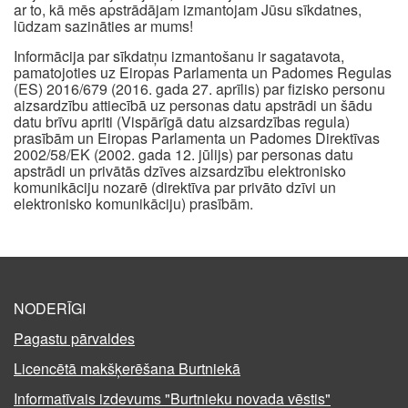
ar to, kā mēs apstrādājam izmantojam Jūsu sīkdatnes,
lūdzam sazināties ar mums!
Informācija par sīkdatņu izmantošanu ir sagatavota,
pamatojoties uz Eiropas Parlamenta un Padomes Regulas
(ES) 2016/679 (2016. gada 27. aprīlis) par fizisko personu
aizsardzību attiecībā uz personas datu apstrādi un šādu
datu brīvu apriti (Vispārīgā datu aizsardzības regula)
prasībām un Eiropas Parlamenta un Padomes Direktīvas
2002/58/EK (2002. gada 12. jūlijs) par personas datu
apstrādi un privātās dzīves aizsardzību elektronisko
komunikāciju nozarē (direktīva par privāto dzīvi un
elektronisko komunikāciju) prasībām.
NODERĪGI
Pagastu pārvaldes
Licencētā makšķerēšana Burtniekā
Informatīvais izdevums "Burtnieku novada vēstis"