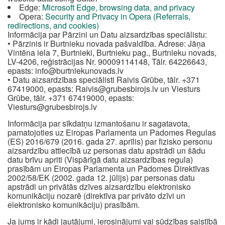
Edge:
Microsoft Edge, browsing data, and privacy
Opera:
Security and Privacy in Opera (Referrals,
redirections, and cookies)
Informācija par Pārzini un Datu aizsardzības speciālistu:
• Pārzinis ir Burtnieku novada pašvaldība. Adrese: Jāņa
Vintēna iela 7, Burtnieki, Burtnieku pag., Burtnieku novads,
LV-4206, reģistrācijas Nr. 90009114148, Tālr. 64226643,
epasts:
info@burtniekunovads.lv
• Datu aizsardzības speciālisti Raivis Grūbe, tālr. +371
67419000, epasts:
Raivis@grubesbirojs.lv
un Viesturs
Grūbe, tālr. +371 67419000, epasts:
Viesturs@grubesbirojs.lv
Informācija par sīkdatņu izmantošanu ir sagatavota,
pamatojoties uz Eiropas Parlamenta un Padomes Regulas
(ES) 2016/679 (2016. gada 27. aprīlis) par fizisko personu
aizsardzību attiecībā uz personas datu apstrādi un šādu
datu brīvu apriti (Vispārīgā datu aizsardzības regula)
prasībām un Eiropas Parlamenta un Padomes Direktīvas
2002/58/EK (2002. gada 12. jūlijs) par personas datu
apstrādi un privātās dzīves aizsardzību elektronisko
komunikāciju nozarē (direktīva par privāto dzīvi un
elektronisko komunikāciju) prasībām.
Ja jums ir kādi jautājumi, ierosinājumi vai sūdzības saistībā