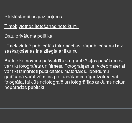
Piekļūstamības paziņojums
Tīmekļvietnes lietošanas noteikumi
Datu privātuma politika
Tīmekļvietnē publicētās informācijas pārpublicēšana bez
saskaņošanas ir aizliegta ar likumu
Burtnieku novada pašvaldības organizētajos pasākumos
var tikt fotografēts un filmēts. Fotogrāfijas un videomateriāli
var tikt izmantoti publicitātes materiālos. Iebildumu
gadījumā varat vērsties pie pasākuma organizatora vai
fotogrāfa, lai Jūs nefotografē un fotogrāfijas ar Jums nekur
neparādās publiski