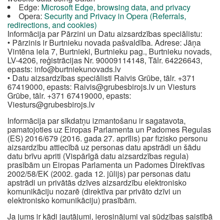
Edge:
Microsoft Edge, browsing data, and privacy
Opera:
Security and Privacy in Opera (Referrals,
redirections, and cookies)
Informācija par Pārzini un Datu aizsardzības speciālistu:
• Pārzinis ir Burtnieku novada pašvaldība. Adrese: Jāņa
Vintēna iela 7, Burtnieki, Burtnieku pag., Burtnieku novads,
LV-4206, reģistrācijas Nr. 90009114148, Tālr. 64226643,
epasts:
info@burtniekunovads.lv
• Datu aizsardzības speciālisti Raivis Grūbe, tālr. +371
67419000, epasts:
Raivis@grubesbirojs.lv
un Viesturs
Grūbe, tālr. +371 67419000, epasts:
Viesturs@grubesbirojs.lv
Informācija par sīkdatņu izmantošanu ir sagatavota,
pamatojoties uz Eiropas Parlamenta un Padomes Regulas
(ES) 2016/679 (2016. gada 27. aprīlis) par fizisko personu
aizsardzību attiecībā uz personas datu apstrādi un šādu
datu brīvu apriti (Vispārīgā datu aizsardzības regula)
prasībām un Eiropas Parlamenta un Padomes Direktīvas
2002/58/EK (2002. gada 12. jūlijs) par personas datu
apstrādi un privātās dzīves aizsardzību elektronisko
komunikāciju nozarē (direktīva par privāto dzīvi un
elektronisko komunikāciju) prasībām.
Ja jums ir kādi jautājumi, ierosinājumi vai sūdzības saistībā