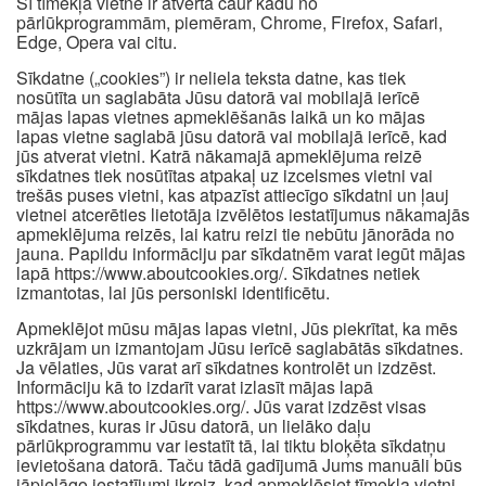
Šī tīmekļa vietne ir atvērta caur kādu no
pārlūkprogrammām, piemēram, Chrome, Firefox, Safari,
Edge, Opera vai citu.
Sīkdatne („cookies”) ir neliela teksta datne, kas tiek
nosūtīta un saglabāta Jūsu datorā vai mobilajā ierīcē
mājas lapas vietnes apmeklēšanās laikā un ko mājas
lapas vietne saglabā jūsu datorā vai mobilajā ierīcē, kad
jūs atverat vietni. Katrā nākamajā apmeklējuma reizē
sīkdatnes tiek nosūtītas atpakaļ uz izcelsmes vietni vai
trešās puses vietni, kas atpazīst attiecīgo sīkdatni un ļauj
vietnei atcerēties lietotāja izvēlētos iestatījumus nākamajās
apmeklējuma reizēs, lai katru reizi tie nebūtu jānorāda no
jauna. Papildu informāciju par sīkdatnēm varat iegūt mājas
lapā https://www.aboutcookies.org/. Sīkdatnes netiek
izmantotas, lai jūs personiski identificētu.
Apmeklējot mūsu mājas lapas vietni, Jūs piekrītat, ka mēs
uzkrājam un izmantojam Jūsu ierīcē saglabātās sīkdatnes.
Ja vēlaties, Jūs varat arī sīkdatnes kontrolēt un izdzēst.
Informāciju kā to izdarīt varat izlasīt mājas lapā
https://www.aboutcookies.org/. Jūs varat izdzēst visas
sīkdatnes, kuras ir Jūsu datorā, un lielāko daļu
pārlūkprogrammu var iestatīt tā, lai tiktu bloķēta sīkdatņu
ievietošana datorā. Taču tādā gadījumā Jums manuāli būs
jāpielāgo iestatījumi ikreiz, kad apmeklēsiet tīmekļa vietni,