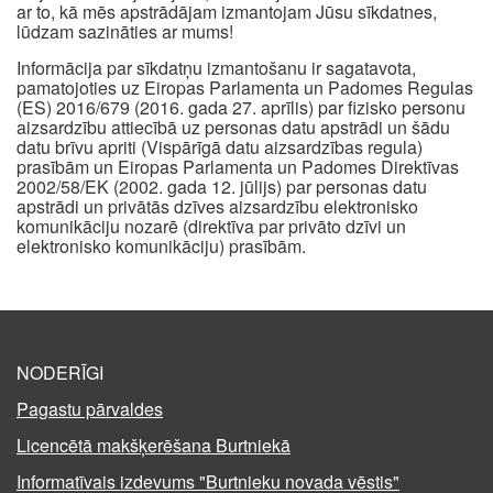
ar to, kā mēs apstrādājam izmantojam Jūsu sīkdatnes,
lūdzam sazināties ar mums!
Informācija par sīkdatņu izmantošanu ir sagatavota,
pamatojoties uz Eiropas Parlamenta un Padomes Regulas
(ES) 2016/679 (2016. gada 27. aprīlis) par fizisko personu
aizsardzību attiecībā uz personas datu apstrādi un šādu
datu brīvu apriti (Vispārīgā datu aizsardzības regula)
prasībām un Eiropas Parlamenta un Padomes Direktīvas
2002/58/EK (2002. gada 12. jūlijs) par personas datu
apstrādi un privātās dzīves aizsardzību elektronisko
komunikāciju nozarē (direktīva par privāto dzīvi un
elektronisko komunikāciju) prasībām.
NODERĪGI
Pagastu pārvaldes
Licencētā makšķerēšana Burtniekā
Informatīvais izdevums "Burtnieku novada vēstis"