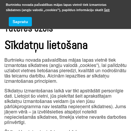
Burtnieku novada pašvaldības mājas lapas vietnē tiek izmantotas
sīkdatnes (angļu valodā „cookies”), papildus informāciju skatīt
šeit
Sapratu
Tūteres ozols
Sīkdatņu lietošana
Burtnieku novada pašvaldības mājas lapas vietnē tiek
izmantotas sīkdatnes (angļu valodā „cookies”), lai palīdzētu
uzlabot vietnes lietošanas pieredzi, kvalitāti un nodrošinātu
tās teicamu darbību. Aicinām iepazīties ar sīkdatņu
izmantošanas principiem.
Sīkdatņu izmantošanas laikā var tikt apstrādāti personīgie
dati. Lietojot šo vietni, jūs piekrītat šeit aprakstītajam
sīkdatņu izmantošanas veidam (ja vien jūsu
pārlūkprogramma nav iestatīta nepieņemt sīkdatnes). Jums
jāņem vērā – ja izvēlēsieties atspējot noteikti
nepieciešamās sīkdatnes, tīmekļa vietne nevarēs darboties
pilnvērtīgi.