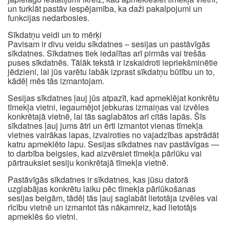
un turklāt pastāv iespējamība, ka daži pakalpojumi un
funkcijas nedarbosies.
Sīkdatņu veidi un to mērķi
Pavisam ir divu veidu sīkdatnes – sesijas un pastāvīgās
sīkdatnes. Sīkdatnes tiek iedalītas arī pirmās vai trešās
puses sīkdatnēs. Tālāk tekstā ir izskaidroti iepriekšminētie
jēdzieni, lai jūs varētu labāk izprast sīkdatņu būtību un to,
kādēļ mēs tās izmantojam.
Sesijas sīkdatnes ļauj jūs atpazīt, kad apmeklējat konkrētu
tīmekļa vietni, iegaumējot jebkuras izmaiņas vai izvēles
konkrētajā vietnē, lai tās saglabātos arī citās lapās. Šīs
sīkdatnes ļauj jums ātri un ērti izmantot vienas tīmekļa
vietnes vairākas lapas, izvairoties no vajadzības apstrādāt
katru apmeklēto lapu. Sesijas sīkdatnes nav pastāvīgas —
to darbība beigsies, kad aizvērsiet tīmekļa pārlūku vai
pārtrauksiet sesiju konkrētajā tīmekļa vietnē.
Pastāvīgās sīkdatnes ir sīkdatnes, kas jūsu datorā
uzglabājas konkrētu laiku pēc tīmekļa pārlūkošanas
sesijas beigām, tādēļ tās ļauj saglabāt lietotāja izvēles vai
rīcību vietnē un izmantot tās nākamreiz, kad lietotājs
apmeklēs šo vietni.