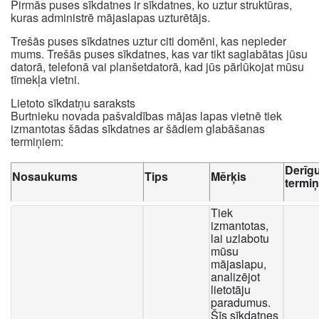
Pirmās puses sīkdatnes ir sīkdatnes, ko uztur struktūras,
kuras administrē mājaslapas uzturētājs.
Trešās puses sīkdatnes uztur citi domēni, kas nepieder
mums. Trešās puses sīkdatnes, kas var tikt saglabātas jūsu
datorā, telefonā vai planšetdatorā, kad jūs pārlūkojat mūsu
tīmekļa vietni.
Lietoto sīkdatņu saraksts
Burtnieku novada pašvaldības mājas lapas vietnē tiek
izmantotas šādas sīkdatnes ar šādiem glabāšanas
termiņiem:
Derīg
Nosaukums
Tips
Mērķis
termi
Tiek
izmantotas,
lai uzlabotu
mūsu
mājaslapu,
analizējot
lietotāju
paradumus.
Šīs sīkdatnes