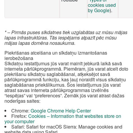
cookies used
by Google
).
* – Pirmās puses sīkdatnes tiek uzglabātas uz mūsu mājas
lapas infrastruktūras. Tās iespējams atpazīt pēc mūsu
mājas lapas domēna nosaukuma.
Piekrišanas atcelšana un sīkdatņu izmantošanas
ierobežošana
Sīkdatņu iestatījumus jūs varat mainīt jebkurā laikā savā
interneta pārlūkprogrammā. Piemēram, jūs varat atcelt doto
piekrišanu sīkdatņu saglabāšanai, atķeksējot savā
pārlūkprogrammā funkciju, kas ļauj noraidīt visus sīkdatņu
saglabāšanas priekšlikumus. Šos iestatījumus jūs varat
atrast savas interneta pārlūkprogrammas izvēlnēs
“iespējas” vai “preferences”. Zemāk jūs varat atrast dažas
noderīgas saites:
Chrome:
Google Chrome Help Center
Firefox:
Cookies – Information that websites store on
your computer
Safari: Safari for macOS Sierra: Manage cookies and
website data using Safari