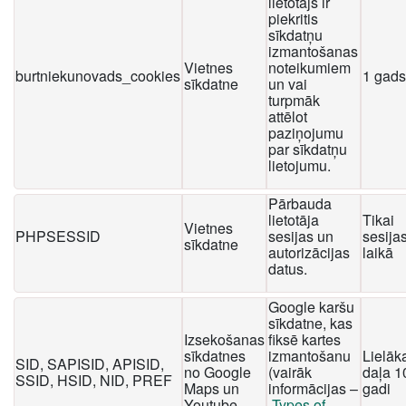
lietotājs ir
piekritis
sīkdatņu
izmantošanas
Vietnes
noteikumiem
burtniekunovads_cookies
1 gads
sīkdatne
un vai
turpmāk
attēlot
paziņojumu
par sīkdatņu
lietojumu.
Pārbauda
lietotāja
Tikai
Vietnes
PHPSESSID
sesijas un
sesija
sīkdatne
autorizācijas
laikā
datus.
Google karšu
sīkdatne, kas
Izsekošanas
fiksē kartes
sīkdatnes
izmantošanu
Lielāk
SID, SAPISID, APISID,
no Google
(vairāk
daļa 1
SSID, HSID, NID, PREF
Maps un
informācijas –
gadi
Youtube
Types of