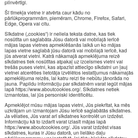
pilnvērtīgi.
Šī tīmekļa vietne ir atvērta caur kādu no
pārlūkprogrammām, piemēram, Chrome, Firefox, Safari,
Edge, Opera vai citu.
Sīkdatne („cookies”) ir neliela teksta datne, kas tiek
nosūtīta un saglabāta Jūsu datorā vai mobilajā ierīcē
mājas lapas vietnes apmeklēšanās laikā un ko mājas
lapas vietne saglabā jūsu datorā vai mobilajā ierīcē, kad
jūs atverat vietni. Katrā nākamajā apmeklējuma reizē
sīkdatnes tiek nosūtītas atpakaļ uz izcelsmes vietni vai
trešās puses vietni, kas atpazīst attiecīgo sīkdatni un ļauj
vietnei atcerēties lietotāja izvēlētos iestatījumus nākamajās
apmeklējuma reizēs, lai katru reizi tie nebūtu jānorāda no
jauna. Papildu informāciju par sīkdatnēm varat iegūt mājas
lapā https://www.aboutcookies.org/. Sīkdatnes netiek
izmantotas, lai jūs personiski identificētu.
Apmeklējot mūsu mājas lapas vietni, Jūs piekrītat, ka mēs
uzkrājam un izmantojam Jūsu ierīcē saglabātās sīkdatnes.
Ja vēlaties, Jūs varat arī sīkdatnes kontrolēt un izdzēst.
Informāciju kā to izdarīt varat izlasīt mājas lapā
https://www.aboutcookies.org/. Jūs varat izdzēst visas
sīkdatnes, kuras ir Jūsu datorā, un lielāko daļu