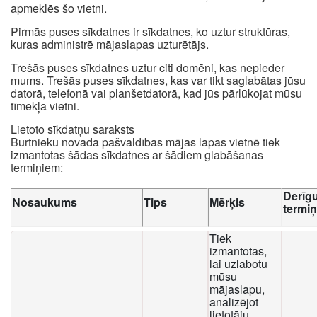
apmeklēs šo vietni.
Pirmās puses sīkdatnes ir sīkdatnes, ko uztur struktūras,
kuras administrē mājaslapas uzturētājs.
Trešās puses sīkdatnes uztur citi domēni, kas nepieder
mums. Trešās puses sīkdatnes, kas var tikt saglabātas jūsu
datorā, telefonā vai planšetdatorā, kad jūs pārlūkojat mūsu
tīmekļa vietni.
Lietoto sīkdatņu saraksts
Burtnieku novada pašvaldības mājas lapas vietnē tiek
izmantotas šādas sīkdatnes ar šādiem glabāšanas
termiņiem:
Derīg
Nosaukums
Tips
Mērķis
termi
Tiek
izmantotas,
lai uzlabotu
mūsu
mājaslapu,
analizējot
lietotāju