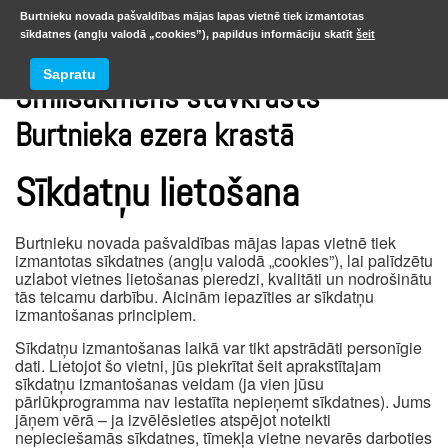
Burtnieku novada pašvaldības mājas lapas vietnē tiek izmantotas
sīkdatnes (angļu valodā „cookies”), papildus informāciju skatīt
šeit
Sapratu
Smilšakmens stāvkrasts
Burtnieka ezera krastā
Sīkdatņu lietošana
Burtnieku novada pašvaldības mājas lapas vietnē tiek
izmantotas sīkdatnes (angļu valodā „cookies”), lai palīdzētu
uzlabot vietnes lietošanas pieredzi, kvalitāti un nodrošinātu
tās teicamu darbību. Aicinām iepazīties ar sīkdatņu
izmantošanas principiem.
Sīkdatņu izmantošanas laikā var tikt apstrādāti personīgie
dati. Lietojot šo vietni, jūs piekrītat šeit aprakstītajam
sīkdatņu izmantošanas veidam (ja vien jūsu
pārlūkprogramma nav iestatīta nepieņemt sīkdatnes). Jums
jāņem vērā – ja izvēlēsieties atspējot noteikti
nepieciešamās sīkdatnes, tīmekļa vietne nevarēs darboties