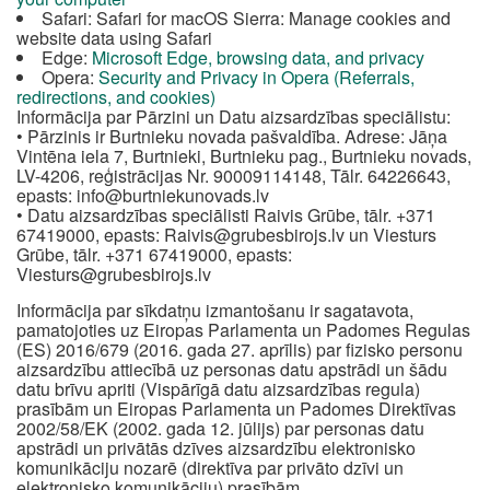
Safari: Safari for macOS Sierra: Manage cookies and
website data using Safari
Edge:
Microsoft Edge, browsing data, and privacy
Opera:
Security and Privacy in Opera (Referrals,
redirections, and cookies)
Informācija par Pārzini un Datu aizsardzības speciālistu:
• Pārzinis ir Burtnieku novada pašvaldība. Adrese: Jāņa
Vintēna iela 7, Burtnieki, Burtnieku pag., Burtnieku novads,
LV-4206, reģistrācijas Nr. 90009114148, Tālr. 64226643,
epasts:
info@burtniekunovads.lv
• Datu aizsardzības speciālisti Raivis Grūbe, tālr. +371
67419000, epasts:
Raivis@grubesbirojs.lv
un Viesturs
Grūbe, tālr. +371 67419000, epasts:
Viesturs@grubesbirojs.lv
Informācija par sīkdatņu izmantošanu ir sagatavota,
pamatojoties uz Eiropas Parlamenta un Padomes Regulas
(ES) 2016/679 (2016. gada 27. aprīlis) par fizisko personu
aizsardzību attiecībā uz personas datu apstrādi un šādu
datu brīvu apriti (Vispārīgā datu aizsardzības regula)
prasībām un Eiropas Parlamenta un Padomes Direktīvas
2002/58/EK (2002. gada 12. jūlijs) par personas datu
apstrādi un privātās dzīves aizsardzību elektronisko
komunikāciju nozarē (direktīva par privāto dzīvi un
elektronisko komunikāciju) prasībām.