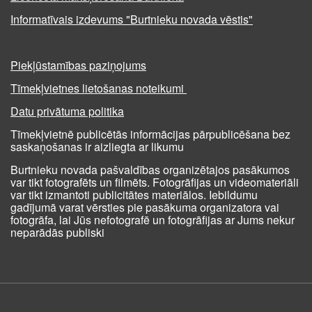
Informatīvais izdevums "Burtnieku novada vēstis"
Piekļūstamības paziņojums
Tīmekļvietnes lietošanas noteikumi
Datu privātuma politika
Tīmekļvietnē publicētās informācijas pārpublicēšana bez
saskaņošanas ir aizliegta ar likumu
Burtnieku novada pašvaldības organizētajos pasākumos
var tikt fotografēts un filmēts. Fotogrāfijas un videomateriāli
var tikt izmantoti publicitātes materiālos. Iebildumu
gadījumā varat vērsties pie pasākuma organizatora vai
fotogrāfa, lai Jūs nefotografē un fotogrāfijas ar Jums nekur
neparādās publiski