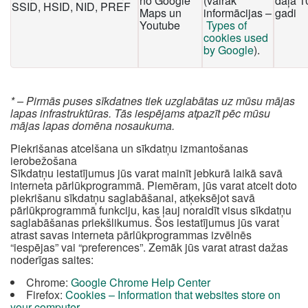
no Google
(vairāk
daļa 1
SSID, HSID, NID, PREF
Maps un
informācijas –
gadi
Youtube
Types of
cookies used
by Google
).
* – Pirmās puses sīkdatnes tiek uzglabātas uz mūsu mājas
lapas infrastruktūras. Tās iespējams atpazīt pēc mūsu
mājas lapas domēna nosaukuma.
Piekrišanas atcelšana un sīkdatņu izmantošanas
ierobežošana
Sīkdatņu iestatījumus jūs varat mainīt jebkurā laikā savā
interneta pārlūkprogrammā. Piemēram, jūs varat atcelt doto
piekrišanu sīkdatņu saglabāšanai, atķeksējot savā
pārlūkprogrammā funkciju, kas ļauj noraidīt visus sīkdatņu
saglabāšanas priekšlikumus. Šos iestatījumus jūs varat
atrast savas interneta pārlūkprogrammas izvēlnēs
“iespējas” vai “preferences”. Zemāk jūs varat atrast dažas
noderīgas saites:
Chrome:
Google Chrome Help Center
Firefox:
Cookies – Information that websites store on
your computer