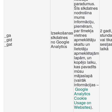
paradumus.
Šīs sīkdatnes
nodrošina
mums
informāciju,
piemēram,
par tīmekļa
2 gadi
Izsekošanas
_ga
vietnes
stunda
sīkdatnes
_gid
apmeklētāju
vai tika
no Google
_gat
skaitu un
sesija
Analytics
lietotāju
laikā
apmeklētajām
lapām, un
kopējo laiku,
kas pavadīts
mūsu
mājaslapā
(vairāk
informācijas –
Google
Analytics
Cookie
Usage on
Websites
).