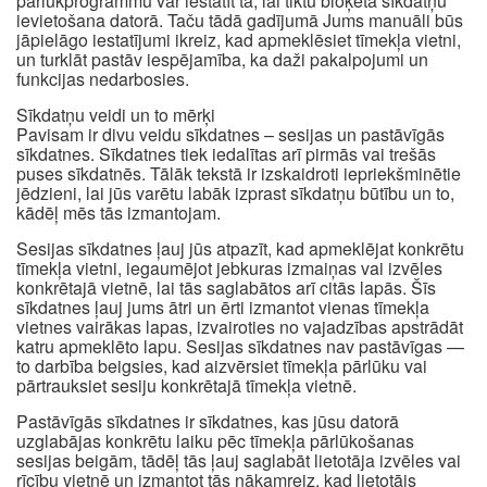
pārlūkprogrammu var iestatīt tā, lai tiktu bloķēta sīkdatņu
ievietošana datorā. Taču tādā gadījumā Jums manuāli būs
jāpielāgo iestatījumi ikreiz, kad apmeklēsiet tīmekļa vietni,
un turklāt pastāv iespējamība, ka daži pakalpojumi un
funkcijas nedarbosies.
Sīkdatņu veidi un to mērķi
Pavisam ir divu veidu sīkdatnes – sesijas un pastāvīgās
sīkdatnes. Sīkdatnes tiek iedalītas arī pirmās vai trešās
puses sīkdatnēs. Tālāk tekstā ir izskaidroti iepriekšminētie
jēdzieni, lai jūs varētu labāk izprast sīkdatņu būtību un to,
kādēļ mēs tās izmantojam.
Sesijas sīkdatnes ļauj jūs atpazīt, kad apmeklējat konkrētu
tīmekļa vietni, iegaumējot jebkuras izmaiņas vai izvēles
konkrētajā vietnē, lai tās saglabātos arī citās lapās. Šīs
sīkdatnes ļauj jums ātri un ērti izmantot vienas tīmekļa
vietnes vairākas lapas, izvairoties no vajadzības apstrādāt
katru apmeklēto lapu. Sesijas sīkdatnes nav pastāvīgas —
to darbība beigsies, kad aizvērsiet tīmekļa pārlūku vai
pārtrauksiet sesiju konkrētajā tīmekļa vietnē.
Pastāvīgās sīkdatnes ir sīkdatnes, kas jūsu datorā
uzglabājas konkrētu laiku pēc tīmekļa pārlūkošanas
sesijas beigām, tādēļ tās ļauj saglabāt lietotāja izvēles vai
rīcību vietnē un izmantot tās nākamreiz, kad lietotājs