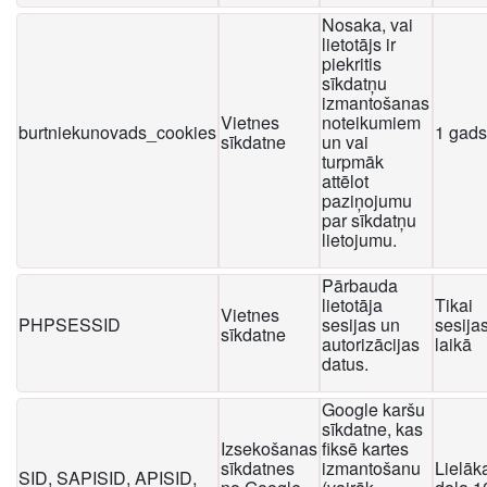
Nosaka, vai
lietotājs ir
piekritis
sīkdatņu
izmantošanas
Vietnes
noteikumiem
burtniekunovads_cookies
1 gads
sīkdatne
un vai
turpmāk
attēlot
paziņojumu
par sīkdatņu
lietojumu.
Pārbauda
lietotāja
Tikai
Vietnes
PHPSESSID
sesijas un
sesija
sīkdatne
autorizācijas
laikā
datus.
Google karšu
sīkdatne, kas
Izsekošanas
fiksē kartes
sīkdatnes
izmantošanu
Lielāk
SID, SAPISID, APISID,