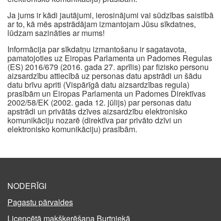
Ja jums ir kādi jautājumi, ierosinājumi vai sūdzības saistībā
ar to, kā mēs apstrādājam izmantojam Jūsu sīkdatnes,
lūdzam sazināties ar mums!
Informācija par sīkdatņu izmantošanu ir sagatavota,
pamatojoties uz Eiropas Parlamenta un Padomes Regulas
(ES) 2016/679 (2016. gada 27. aprīlis) par fizisko personu
aizsardzību attiecībā uz personas datu apstrādi un šādu
datu brīvu apriti (Vispārīgā datu aizsardzības regula)
prasībām un Eiropas Parlamenta un Padomes Direktīvas
2002/58/EK (2002. gada 12. jūlijs) par personas datu
apstrādi un privātās dzīves aizsardzību elektronisko
komunikāciju nozarē (direktīva par privāto dzīvi un
elektronisko komunikāciju) prasībām.
NODERĪGI
Pagastu pārvaldes
Licencētā makšķerēšana Burtniekā