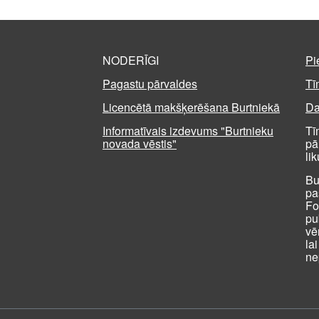
NODERĪGI
Pi
Pagastu pārvaldes
Tī
Licencētā makšķerēšana Burtniekā
Da
Informatīvais izdevums "Burtnieku
Tī
novada vēstis"
pā
li
Bu
pa
Fo
pu
vē
la
ne