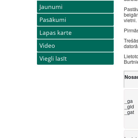
Jaunumi
Pastāv
beigām
Pasākumi
vietni.
Pirmās
Lapas karte
Trešās
Video
datorā
Lietot
Viegli lasīt
Burtni
Nosa
_ga
_gid
_gat