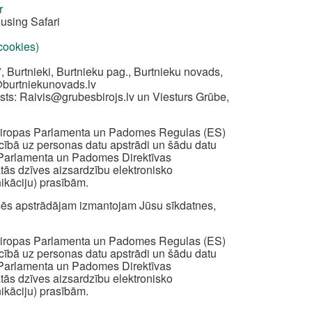
r
using Safari
 cookies)
, Burtnieki, Burtnieku pag., Burtnieku novads,
@burtniekunovads.lv
sts:
Raivis@grubesbirojs.lv
un Viesturs Grūbe,
z Eiropas Parlamenta un Padomes Regulas (ES)
iecībā uz personas datu apstrādi un šādu datu
s Parlamenta un Padomes Direktīvas
ātās dzīves aizsardzību elektronisko
ikāciju) prasībām.
ā mēs apstrādājam izmantojam Jūsu sīkdatnes,
z Eiropas Parlamenta un Padomes Regulas (ES)
iecībā uz personas datu apstrādi un šādu datu
s Parlamenta un Padomes Direktīvas
ātās dzīves aizsardzību elektronisko
ikāciju) prasībām.