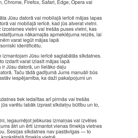
, Chrome, Firefox, Safari, Edge, Opera vai
abāta Jūsu datorā vai mobilajā ierīcē mājas lapas
ā vai mobilajā ierīcē, kad jūs atverat vietni.
izcelsmes vietni vai trešās puses vietni, kas
os iestatījumus nākamajās apmeklējuma reizēs, lai
atnēm varat iegūt mājas lapā
oniski identificētu.
n izmantojam Jūsu ierīcē saglabātās sīkdatnes.
to izdarīt varat izlasīt mājas lapā
 ir Jūsu datorā, un lielāko daļu
a datorā. Taču tādā gadījumā Jums manuāli būs
t pastāv iespējamība, ka daži pakalpojumi un
atnes tiek iedalītas arī pirmās vai trešās
i jūs varētu labāk izprast sīkdatņu būtību un to,
etni, iegaumējot jebkuras izmaiņas vai izvēles
 jums ātri un ērti izmantot vienas tīmekļa vietnes
apu. Sesijas sīkdatnes nav pastāvīgas — to
 konkrētajā tīmekļa vietnē.