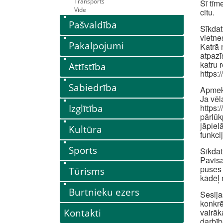
Transports
Šī tīm
Vide
citu.
Pašvaldība
Sīkdat
vietne
Pakalpojumi
Katrā 
atpazī
katru 
Attīstība
https:
Sabiedrība
Apmekl
Ja vēl
Izglītība
https:
pārlūk
jāpiel
Kultūra
funkci
Sports
Sīkdat
Pavisa
puses 
Tūrisms
kādēļ 
Burtnieku ezers
Sesija
konkrē
Kontakti
vairāk
darbīb