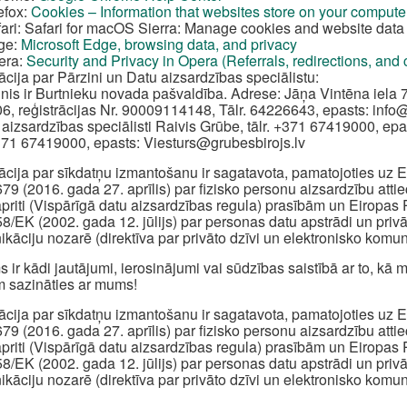
efox:
Cookies – Information that websites store on your compute
ari: Safari for macOS Sierra: Manage cookies and website data 
ge:
Microsoft Edge, browsing data, and privacy
era:
Security and Privacy in Opera (Referrals, redirections, and
ācija par Pārzini un Datu aizsardzības speciālistu:
inis ir Burtnieku novada pašvaldība. Adrese: Jāņa Vintēna iela 7
6, reģistrācijas Nr. 90009114148, Tālr. 64226643, epasts:
info
 aizsardzības speciālisti Raivis Grūbe, tālr. +371 67419000, epa
+371 67419000, epasts:
Viesturs@grubesbirojs.lv
ācija par sīkdatņu izmantošanu ir sagatavota, pamatojoties u
79 (2016. gada 27. aprīlis) par fizisko personu aizsardzību att
apriti (Vispārīgā datu aizsardzības regula) prasībām un Eiropa
8/EK (2002. gada 12. jūlijs) par personas datu apstrādi un priv
kāciju nozarē (direktīva par privāto dzīvi un elektronisko komun
s ir kādi jautājumi, ierosinājumi vai sūdzības saistībā ar to, k
 sazināties ar mums!
ācija par sīkdatņu izmantošanu ir sagatavota, pamatojoties u
79 (2016. gada 27. aprīlis) par fizisko personu aizsardzību att
apriti (Vispārīgā datu aizsardzības regula) prasībām un Eiropa
8/EK (2002. gada 12. jūlijs) par personas datu apstrādi un priv
kāciju nozarē (direktīva par privāto dzīvi un elektronisko komun