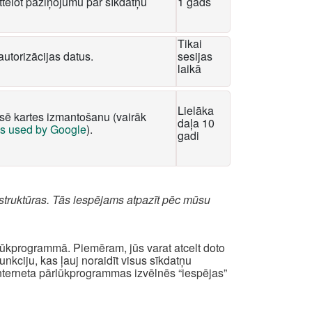
tēlot paziņojumu par sīkdatņu
1 gads
Tikai
autorizācijas datus.
sesijas
laikā
Lielāka
ksē kartes izmantošanu (vairāk
daļa 10
es used by Google
).
gadi
struktūras. Tās iespējams atpazīt pēc mūsu
rlūkprogrammā. Piemēram, jūs varat atcelt doto
kciju, kas ļauj noraidīt visus sīkdatņu
interneta pārlūkprogrammas izvēlnēs “iespējas”