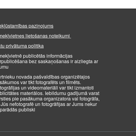
ekļūstamības paziņojums
mekļvietnes lietošanas noteikumi
tu privātuma politika
mekļvietnē publicētās informācijas
rpublicēšana bez saskaņošanas ir aizliegta ar
kumu
rtnieku novada pašvaldības organizētajos
sākumos var tikt fotografēts un filmēts.
togrāfijas un videomateriāli var tikt izmantoti
blicitātes materiālos. Iebildumu gadījumā varat
rsties pie pasākuma organizatora vai fotogrāfa,
i Jūs nefotografē un fotogrāfijas ar Jums nekur
parādās publiski