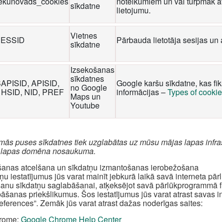
iekunovads_cookies
noteikumiem un vai turpmāk at
sīkdatne
lietojumu.
Vietnes
ESSID
Pārbauda lietotāja sesijas un 
sīkdatne
Izsekošanas
sīkdatnes
SAPISID, APISID,
Google karšu sīkdatne, kas fi
no Google
 HSID, NID, PREF
informācijas –
Types of cooki
Maps un
Youtube
rmās puses sīkdatnes tiek uzglabātas uz mūsu mājas lapas infra
 lapas domēna nosaukuma.
šanas atcelšana un sīkdatņu izmantošanas ierobežošana
ņu iestatījumus jūs varat mainīt jebkurā laikā savā interneta pā
šanu sīkdatņu saglabāšanai, atķeksējot savā pārlūkprogrammā fun
āšanas priekšlikumus. Šos iestatījumus jūs varat atrast savas 
references”. Zemāk jūs varat atrast dažas noderīgas saites:
rome:
Google Chrome Help Center