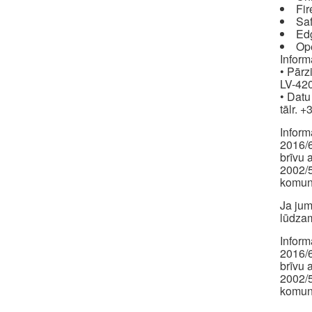
Fir
Saf
Ed
Op
Inform
• Pārz
LV-420
• Datu
tālr. 
Inform
2016/6
brīvu 
2002/5
komuni
Ja jum
lūdzam
Inform
2016/6
brīvu 
2002/5
komuni