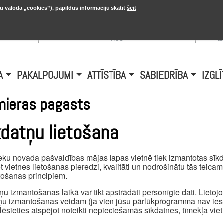
u valodā „cookies”), papildus informāciju skatīt
šeit
, 20.
A
Šobrīd Burtniekos:
+6.1℃, D vējš 6.5
is
m/s
i
A
PAKALPOJUMI
ATTĪSTĪBA
SABIEDRĪBA
IZGLĪ
mieras pagasts
kdatņu lietošana
eku novada pašvaldības mājas lapas vietnē tiek izmantotas sīkda
t vietnes lietošanas pieredzi, kvalitāti un nodrošinātu tās teica
ošanas principiem.
ņu izmantošanas laikā var tikt apstrādāti personīgie dati. Lietojot 
ņu izmantošanas veidam (ja vien jūsu pārlūkprogramma nav iest
ēlēsieties atspējot noteikti nepieciešamās sīkdatnes, tīmekļa viet