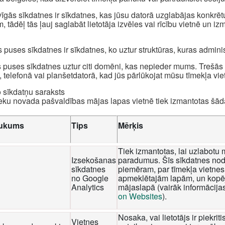
īgās sīkdatnes ir sīkdatnes, kas jūsu datorā uzglabājas konkrēt
, tādēļ tās ļauj saglabāt lietotāja izvēles vai rīcību vietnē un i
 puses sīkdatnes ir sīkdatnes, ko uztur struktūras, kuras admini
 puses sīkdatnes uztur citi domēni, kas nepieder mums. Trešās p
, telefonā vai planšetdatorā, kad jūs pārlūkojat mūsu tīmekļa viet
o sīkdatņu saraksts
eku novada pašvaldības mājas lapas vietnē tiek izmantotas šā
ukums
Tips
Mērķis
Tiek izmantotas, lai uzlabotu 
Izsekošanas
paradumus. Šīs sīkdatnes nod
sīkdatnes
piemēram, par tīmekļa vietnes 
no Google
apmeklētajām lapām, un kopēj
Analytics
mājaslapā (vairāk informācija
on Websites
).
Nosaka, vai lietotājs ir piekri
Vietnes