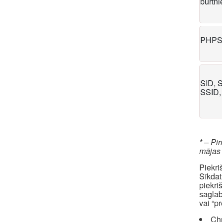
burtn
PHPS
SID, 
SSID,
* – Pi
mājas
Piekri
Sīkdat
piekri
saglab
vai “p
Ch