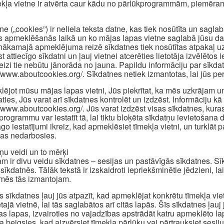
ekļa vietne ir atvērta caur kādu no pārlūkprogrammām, piemēram
ne („cookies”) ir neliela teksta datne, kas tiek nosūtīta un sagl
s apmeklēšanās laikā un ko mājas lapas vietne saglabā jūsu dator
nākamajā apmeklējuma reizē sīkdatnes tiek nosūtītas atpakaļ uz 
st attiecīgo sīkdatni un ļauj vietnei atcerēties lietotāja izvēlēt
reizi tie nebūtu jānorāda no jauna. Papildu informāciju par sīkd
//www.aboutcookies.org/. Sīkdatnes netiek izmantotas, lai jūs pers
ējot mūsu mājas lapas vietni, Jūs piekrītat, ka mēs uzkrājam u
aties, Jūs varat arī sīkdatnes kontrolēt un izdzēst. Informāciju kā 
//www.aboutcookies.org/. Jūs varat izdzēst visas sīkdatnes, kuras
programmu var iestatīt tā, lai tiktu bloķēta sīkdatņu ievietošan
āgo iestatījumi ikreiz, kad apmeklēsiet tīmekļa vietni, un turklā
jas nedarbosies.
ņu veidi un to mērķi
m ir divu veidu sīkdatnes – sesijas un pastāvīgās sīkdatnes. Sīkd
sīkdatnēs. Tālāk tekstā ir izskaidroti iepriekšminētie jēdzieni, la
mēs tās izmantojam.
s sīkdatnes ļauj jūs atpazīt, kad apmeklējat konkrētu tīmekļa vi
tajā vietnē, lai tās saglabātos arī citās lapās. Šīs sīkdatnes ļauj
as lapas, izvairoties no vajadzības apstrādāt katru apmeklēto l
a beigsies, kad aizvērsiet tīmekļa pārlūku vai pārtrauksiet sesiju