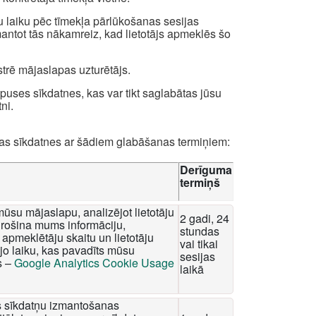
u laiku pēc tīmekļa pārlūkošanas sesijas
zmantot tās nākamreiz, kad lietotājs apmeklēs šo
strē mājaslapas uzturētājs.
uses sīkdatnes, kas var tikt saglabātas jūsu
ni.
das sīkdatnes ar šādiem glabāšanas termiņiem:
Derīguma
termiņš
mūsu mājaslapu, analizējot lietotāju
2 gadi, 24
rošina mums informāciju,
stundas
apmeklētāju skaitu un lietotāju
vai tikai
o laiku, kas pavadīts mūsu
sesijas
s –
Google Analytics Cookie Usage
laikā
tis sīkdatņu izmantošanas