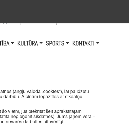
Viegli lasīt
A
burtu
zmērs
TĪBA
KULTŪRA
SPORTS
KONTAKTI
tnes (angļu valodā „cookies”), lai palīdzētu
mu darbību. Aicinām iepazīties ar sīkdatņu
šo vietni, jūs piekrītat šeit aprakstītajam
atīta nepieņemt sīkdatnes). Jums jāņem vērā –
ne nevarēs darboties pilnvērtīgi.