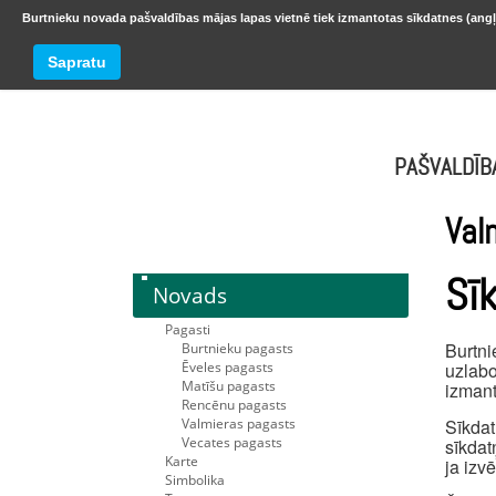
Burtnieku novada pašvaldības mājas lapas vietnē tiek izmantotas sīkdatnes (angļ
BURTNIEKU NOVADS
Trešdiena
Sapratu
oktobr
PAŠVALDĪB
Val
Sī
Novads
Pagasti
Burtni
Burtnieku pagasts
Ēveles pagasts
uzlabo
Matīšu pagasts
izmant
Rencēnu pagasts
Valmieras pagasts
Sīkdat
Vecates pagasts
sīkdat
Karte
ja izv
Simbolika