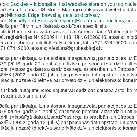
efox:
Cookies – Information that websites store on your compute
ari: Safari for macOS Sierra: Manage cookies and website data 
ge:
Microsoft Edge, browsing data, and privacy
era:
Security and Privacy in Opera (Referrals, redirections, and
ācija par Pārzini un Datu aizsardzības speciālistu:
inis ir Burtnieku novada pašvaldība. Adrese: Jāņa Vintēna iela 7
6, reģistrācijas Nr. 90009114148, Tālr. 64226643, epasts:
info
 aizsardzības speciālisti Raivis Grūbe, tālr. +371 67419000, epa
+371 67419000, epasts:
Viesturs@grubesbirojs.lv
ācija par sīkdatņu izmantošanu ir sagatavota, pamatojoties u
79 (2016. gada 27. aprīlis) par fizisko personu aizsardzību att
apriti (Vispārīgā datu aizsardzības regula) prasībām un Eiropa
8/EK (2002. gada 12. jūlijs) par personas datu apstrādi un priv
kāciju nozarē (direktīva par privāto dzīvi un elektronisko komun
s ir kādi jautājumi, ierosinājumi vai sūdzības saistībā ar to, k
 sazināties ar mums!
ācija par sīkdatņu izmantošanu ir sagatavota, pamatojoties u
79 (2016. gada 27. aprīlis) par fizisko personu aizsardzību att
apriti (Vispārīgā datu aizsardzības regula) prasībām un Eiropa
8/EK (2002. gada 12. jūlijs) par personas datu apstrādi un priv
kāciju nozarē (direktīva par privāto dzīvi un elektronisko komun