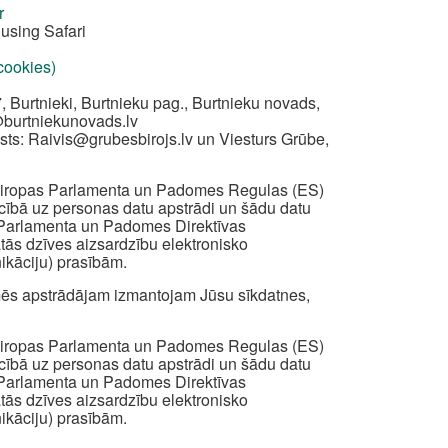
r
using Safari
 cookies)
, Burtnieki, Burtnieku pag., Burtnieku novads,
@burtniekunovads.lv
sts:
Raivis@grubesbirojs.lv
un Viesturs Grūbe,
z Eiropas Parlamenta un Padomes Regulas (ES)
iecībā uz personas datu apstrādi un šādu datu
s Parlamenta un Padomes Direktīvas
ātās dzīves aizsardzību elektronisko
ikāciju) prasībām.
ā mēs apstrādājam izmantojam Jūsu sīkdatnes,
z Eiropas Parlamenta un Padomes Regulas (ES)
iecībā uz personas datu apstrādi un šādu datu
s Parlamenta un Padomes Direktīvas
ātās dzīves aizsardzību elektronisko
ikāciju) prasībām.