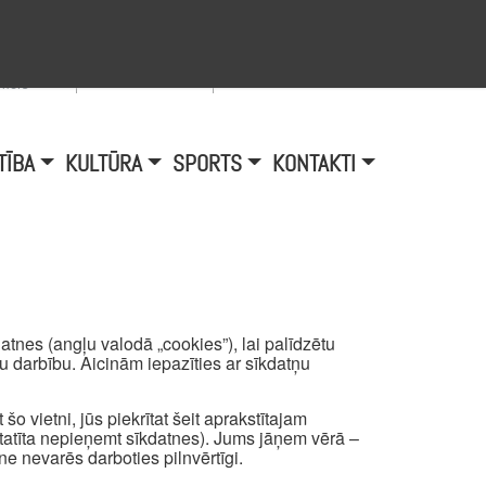
Viegli lasīt
A
burtu
zmērs
TĪBA
KULTŪRA
SPORTS
KONTAKTI
tnes (angļu valodā „cookies”), lai palīdzētu
mu darbību. Aicinām iepazīties ar sīkdatņu
šo vietni, jūs piekrītat šeit aprakstītajam
atīta nepieņemt sīkdatnes). Jums jāņem vērā –
ne nevarēs darboties pilnvērtīgi.