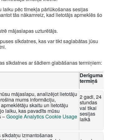
u laiku pēc tīmekļa pārlūkošanas sesijas
zmantot tās nākamreiz, kad lietotājs apmeklēs šo
strē mājaslapas uzturētājs.
uses sīkdatnes, kas var tikt saglabātas jūsu
ni.
das sīkdatnes ar šādiem glabāšanas termiņiem:
Derīguma
termiņš
mūsu mājaslapu, analizējot lietotāju
2 gadi, 24
rošina mums informāciju,
stundas
apmeklētāju skaitu un lietotāju
vai tikai
o laiku, kas pavadīts mūsu
sesijas
s –
Google Analytics Cookie Usage
laikā
tis sīkdatņu izmantošanas