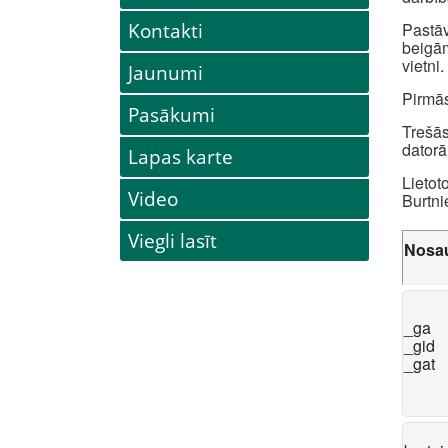
Kontakti
Pastāv
beigām
vietni.
Jaunumi
Pirmās
Pasākumi
Trešās
datorā
Lapas karte
Lietot
Video
Burtni
Viegli lasīt
Nosa
_ga
_gid
_gat