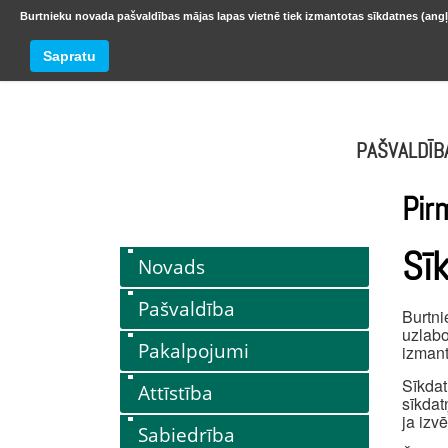
Burtnieku novada pašvaldības mājas lapas vietnē tiek izmantotas sīkdatnes (angļ
BURTNIEKU NOVADS
Trešdiena
Sapratu
oktobr
PAŠVALDĪB
Pir
Sī
Novads
Pašvaldība
Burtni
uzlabo
Pakalpojumi
izmant
Sīkdat
Attīstība
sīkdat
ja izv
Sabiedrība