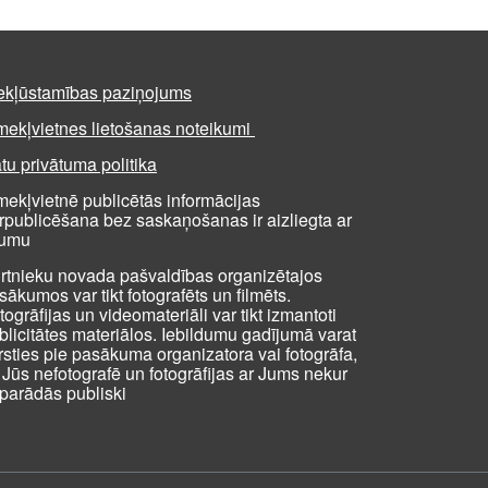
ekļūstamības paziņojums
mekļvietnes lietošanas noteikumi
tu privātuma politika
mekļvietnē publicētās informācijas
rpublicēšana bez saskaņošanas ir aizliegta ar
kumu
rtnieku novada pašvaldības organizētajos
sākumos var tikt fotografēts un filmēts.
togrāfijas un videomateriāli var tikt izmantoti
blicitātes materiālos. Iebildumu gadījumā varat
rsties pie pasākuma organizatora vai fotogrāfa,
i Jūs nefotografē un fotogrāfijas ar Jums nekur
parādās publiski