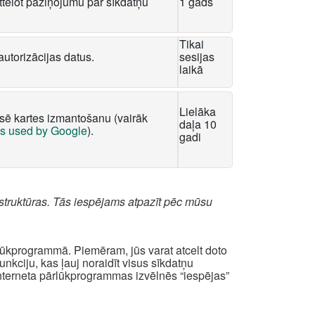
tēlot paziņojumu par sīkdatņu
1 gads
Tikai
autorizācijas datus.
sesijas
laikā
Lielāka
ksē kartes izmantošanu (vairāk
daļa 10
es used by Google
).
gadi
struktūras. Tās iespējams atpazīt pēc mūsu
rlūkprogrammā. Piemēram, jūs varat atcelt doto
kciju, kas ļauj noraidīt visus sīkdatņu
interneta pārlūkprogrammas izvēlnēs “iespējas”