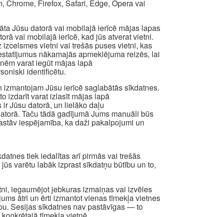
, Chrome, Firefox, Safari, Edge, Opera vai
abāta Jūsu datorā vai mobilajā ierīcē mājas lapas
ā vai mobilajā ierīcē, kad jūs atverat vietni.
izcelsmes vietni vai trešās puses vietni, kas
os iestatījumus nākamajās apmeklējuma reizēs, lai
atnēm varat iegūt mājas lapā
oniski identificētu.
n izmantojam Jūsu ierīcē saglabātās sīkdatnes.
to izdarīt varat izlasīt mājas lapā
 ir Jūsu datorā, un lielāko daļu
a datorā. Taču tādā gadījumā Jums manuāli būs
t pastāv iespējamība, ka daži pakalpojumi un
atnes tiek iedalītas arī pirmās vai trešās
i jūs varētu labāk izprast sīkdatņu būtību un to,
etni, iegaumējot jebkuras izmaiņas vai izvēles
 jums ātri un ērti izmantot vienas tīmekļa vietnes
apu. Sesijas sīkdatnes nav pastāvīgas — to
 konkrētajā tīmekļa vietnē.