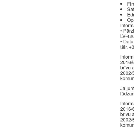
Fir
Saf
Ed
Op
Inform
• Pārz
LV-420
• Datu
tālr. 
Inform
2016/6
brīvu 
2002/5
komuni
Ja jum
lūdzam
Inform
2016/6
brīvu 
2002/5
komuni