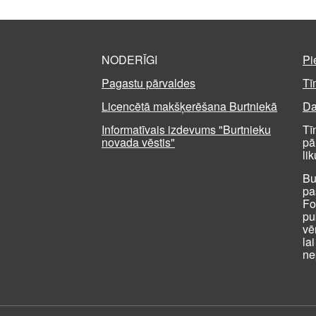
NODERĪGI
Pi
Pagastu pārvaldes
Tī
Licencētā makšķerēšana Burtniekā
Da
Informatīvais izdevums "Burtnieku
Tī
novada vēstis"
pā
li
Bu
pa
Fo
pu
vē
la
ne