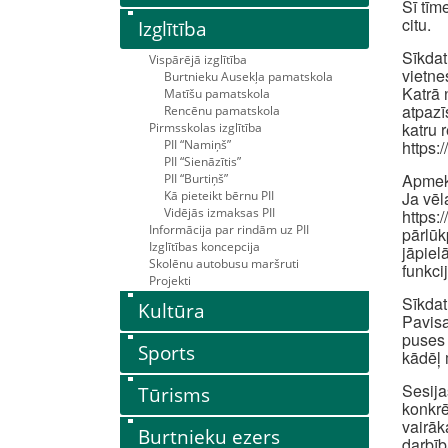
Šī tīm
citu.
Izglītība
Sīkdat
Vispārējā izglītība
vietne
Burtnieku Ausekļa pamatskola
Katrā 
Matīšu pamatskola
atpazī
Rencēnu pamatskola
katru 
Pirmsskolas izglītība
PII “Namiņš”
https:
PII “Sienāzītis”
Apmekl
PII “Burtiņš”
Kā pieteikt bērnu PII
Ja vēl
Vidējās izmaksas PII
https:
Informācija par rindām uz PII
pārlūk
Izglītības koncepcija
jāpiel
Skolēnu autobusu maršruti
funkci
Projekti
Sīkdat
Kultūra
Pavisa
puses 
Sports
kādēļ 
Sesija
Tūrisms
konkrē
vairāk
Burtnieku ezers
darbīb