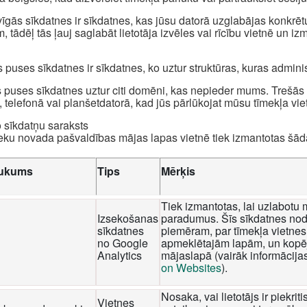
īgās sīkdatnes ir sīkdatnes, kas jūsu datorā uzglabājas konkrēt
, tādēļ tās ļauj saglabāt lietotāja izvēles vai rīcību vietnē un i
 puses sīkdatnes ir sīkdatnes, ko uztur struktūras, kuras admini
 puses sīkdatnes uztur citi domēni, kas nepieder mums. Trešās p
, telefonā vai planšetdatorā, kad jūs pārlūkojat mūsu tīmekļa viet
o sīkdatņu saraksts
eku novada pašvaldības mājas lapas vietnē tiek izmantotas šā
ukums
Tips
Mērķis
Tiek izmantotas, lai uzlabotu 
Izsekošanas
paradumus. Šīs sīkdatnes nod
sīkdatnes
piemēram, par tīmekļa vietnes 
no Google
apmeklētajām lapām, un kopēj
Analytics
mājaslapā (vairāk informācija
on Websites
).
Nosaka, vai lietotājs ir piekri
Vietnes