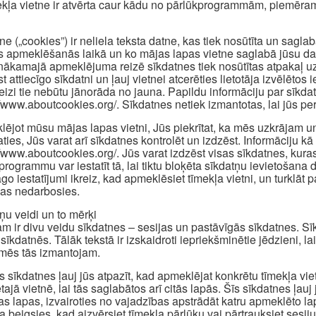
ekļa vietne ir atvērta caur kādu no pārlūkprogrammām, piemēram
ne („cookies”) ir neliela teksta datne, kas tiek nosūtīta un sagl
s apmeklēšanās laikā un ko mājas lapas vietne saglabā jūsu dator
nākamajā apmeklējuma reizē sīkdatnes tiek nosūtītas atpakaļ uz 
st attiecīgo sīkdatni un ļauj vietnei atcerēties lietotāja izvēlēt
reizi tie nebūtu jānorāda no jauna. Papildu informāciju par sīkd
//www.aboutcookies.org/. Sīkdatnes netiek izmantotas, lai jūs pers
ējot mūsu mājas lapas vietni, Jūs piekrītat, ka mēs uzkrājam u
aties, Jūs varat arī sīkdatnes kontrolēt un izdzēst. Informāciju kā 
//www.aboutcookies.org/. Jūs varat izdzēst visas sīkdatnes, kuras
programmu var iestatīt tā, lai tiktu bloķēta sīkdatņu ievietošan
āgo iestatījumi ikreiz, kad apmeklēsiet tīmekļa vietni, un turklā
jas nedarbosies.
ņu veidi un to mērķi
m ir divu veidu sīkdatnes – sesijas un pastāvīgās sīkdatnes. Sīkd
sīkdatnēs. Tālāk tekstā ir izskaidroti iepriekšminētie jēdzieni, la
mēs tās izmantojam.
s sīkdatnes ļauj jūs atpazīt, kad apmeklējat konkrētu tīmekļa vi
tajā vietnē, lai tās saglabātos arī citās lapās. Šīs sīkdatnes ļauj
as lapas, izvairoties no vajadzības apstrādāt katru apmeklēto l
a beigsies, kad aizvērsiet tīmekļa pārlūku vai pārtrauksiet sesiju