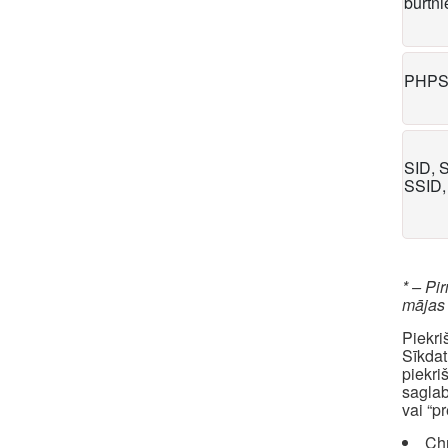
burtn
PHPS
SID, 
SSID,
* – Pi
mājas
Piekri
Sīkdat
piekri
saglab
vai “p
Ch