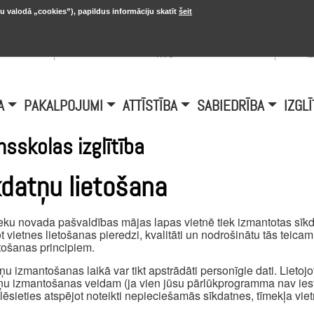
u valodā „cookies”), papildus informāciju skatīt
šeit
, 20.
A
Šobrīd Burtniekos:
+6.1℃, D vējš 6.5
is
m/s
i
A
PAKALPOJUMI
ATTĪSTĪBA
SABIEDRĪBA
IZGLĪ
msskolas izglītība
kdatņu lietošana
eku novada pašvaldības mājas lapas vietnē tiek izmantotas sīkda
t vietnes lietošanas pieredzi, kvalitāti un nodrošinātu tās teica
ošanas principiem.
ņu izmantošanas laikā var tikt apstrādāti personīgie dati. Lietojot 
ņu izmantošanas veidam (ja vien jūsu pārlūkprogramma nav iest
ēlēsieties atspējot noteikti nepieciešamās sīkdatnes, tīmekļa viet