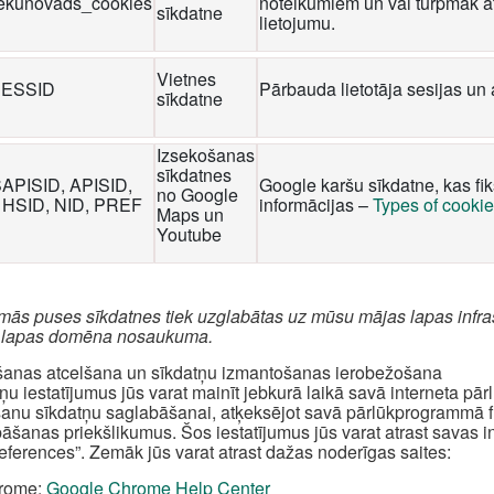
iekunovads_cookies
noteikumiem un vai turpmāk at
sīkdatne
lietojumu.
Vietnes
ESSID
Pārbauda lietotāja sesijas un 
sīkdatne
Izsekošanas
sīkdatnes
SAPISID, APISID,
Google karšu sīkdatne, kas fi
no Google
 HSID, NID, PREF
informācijas –
Types of cooki
Maps un
Youtube
rmās puses sīkdatnes tiek uzglabātas uz mūsu mājas lapas infra
 lapas domēna nosaukuma.
šanas atcelšana un sīkdatņu izmantošanas ierobežošana
ņu iestatījumus jūs varat mainīt jebkurā laikā savā interneta pā
šanu sīkdatņu saglabāšanai, atķeksējot savā pārlūkprogrammā fun
āšanas priekšlikumus. Šos iestatījumus jūs varat atrast savas 
references”. Zemāk jūs varat atrast dažas noderīgas saites:
rome:
Google Chrome Help Center