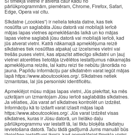
Šī tīmekļa vietne ir atvērta caur kādu no
pārlūkprogrammām, piemēram, Chrome, Firefox, Safari,
Edge, Opera vai citu.
Sīkdatne („cookies”) ir neliela teksta datne, kas tiek
nosūtīta un saglabāta Jūsu datorā vai mobilajā ierīcē
mājas lapas vietnes apmeklēšanās laikā un ko mājas
lapas vietne saglabā jūsu datorā vai mobilajā ierīcē, kad
jūs atverat vietni. Katrā nākamajā apmeklējuma reizē
sīkdatnes tiek nosūtītas atpakaļ uz izcelsmes vietni vai
trešās puses vietni, kas atpazīst attiecīgo sīkdatni un ļauj
vietnei atcerēties lietotāja izvēlētos iestatījumus nākamajās
apmeklējuma reizēs, lai katru reizi tie nebūtu jānorāda no
jauna. Papildu informāciju par sīkdatnēm varat iegūt mājas
lapā https://www.aboutcookies.org/. Sīkdatnes netiek
izmantotas, lai jūs personiski identificētu.
Apmeklējot mūsu mājas lapas vietni, Jūs piekrītat, ka mēs
uzkrājam un izmantojam Jūsu ierīcē saglabātās sīkdatnes.
Ja vēlaties, Jūs varat arī sīkdatnes kontrolēt un izdzēst.
Informāciju kā to izdarīt varat izlasīt mājas lapā
https://www.aboutcookies.org/. Jūs varat izdzēst visas
sīkdatnes, kuras ir Jūsu datorā, un lielāko daļu
pārlūkprogrammu var iestatīt tā, lai tiktu bloķēta sīkdatņu
ievietošana datorā. Taču tādā gadījumā Jums manuāli būs
jāpielāgo iestatījumi ikreiz, kad apmeklēsiet tīmekļa vietni,