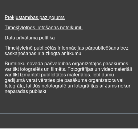
Piekļūstamības paziņojums
Tīmekļvietnes lietošanas noteikumi
Datu privātuma politika
Tīmekļvietnē publicētās informācijas pārpublicēšana bez
saskaņošanas ir aizliegta ar likumu
Burtnieku novada pašvaldības organizētajos pasākumos
var tikt fotografēts un filmēts. Fotogrāfijas un videomateriāli
var tikt izmantoti publicitātes materiālos. Iebildumu
gadījumā varat vērsties pie pasākuma organizatora vai
fotogrāfa, lai Jūs nefotografē un fotogrāfijas ar Jums nekur
neparādās publiski