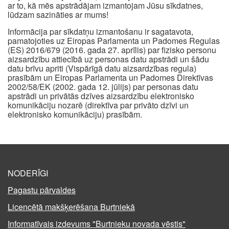
ar to, kā mēs apstrādājam izmantojam Jūsu sīkdatnes,
lūdzam sazināties ar mums!
Informācija par sīkdatņu izmantošanu ir sagatavota,
pamatojoties uz Eiropas Parlamenta un Padomes Regulas
(ES) 2016/679 (2016. gada 27. aprīlis) par fizisko personu
aizsardzību attiecībā uz personas datu apstrādi un šādu
datu brīvu apriti (Vispārīgā datu aizsardzības regula)
prasībām un Eiropas Parlamenta un Padomes Direktīvas
2002/58/EK (2002. gada 12. jūlijs) par personas datu
apstrādi un privātās dzīves aizsardzību elektronisko
komunikāciju nozarē (direktīva par privāto dzīvi un
elektronisko komunikāciju) prasībām.
NODERĪGI
Pagastu pārvaldes
Licencētā makšķerēšana Burtniekā
Informatīvais izdevums "Burtnieku novada vēstis"