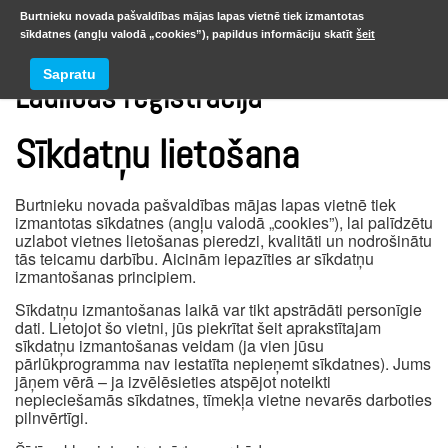
Burtnieku novada pašvaldības mājas lapas vietnē tiek izmantotas
sīkdatnes (angļu valodā „cookies”), papildus informāciju skatīt
šeit
Sapratu
Laulības reģistrācija
Sīkdatņu lietošana
Burtnieku novada pašvaldības mājas lapas vietnē tiek
izmantotas sīkdatnes (angļu valodā „cookies”), lai palīdzētu
uzlabot vietnes lietošanas pieredzi, kvalitāti un nodrošinātu
tās teicamu darbību. Aicinām iepazīties ar sīkdatņu
izmantošanas principiem.
Sīkdatņu izmantošanas laikā var tikt apstrādāti personīgie
dati. Lietojot šo vietni, jūs piekrītat šeit aprakstītajam
sīkdatņu izmantošanas veidam (ja vien jūsu
pārlūkprogramma nav iestatīta nepieņemt sīkdatnes). Jums
jāņem vērā – ja izvēlēsieties atspējot noteikti
nepieciešamās sīkdatnes, tīmekļa vietne nevarēs darboties
pilnvērtīgi.