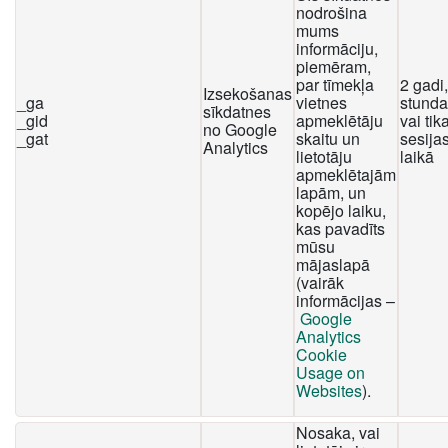
nodrošina
mums
informāciju,
piemēram,
par tīmekļa
2 gadi
Izsekošanas
_ga
vietnes
stunda
sīkdatnes
_gid
apmeklētāju
vai tika
no Google
_gat
skaitu un
sesija
Analytics
lietotāju
laikā
apmeklētajām
lapām, un
kopējo laiku,
kas pavadīts
mūsu
mājaslapā
(vairāk
informācijas –
Google
Analytics
Cookie
Usage on
Websites
).
Nosaka, vai