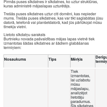
Pirmās puses sīkdatnes ir sīkdatnes, ko uztur struktūras,
kuras administrē mājaslapas uzturētājs.
Trešās puses sīkdatnes uztur citi domēni, kas nepieder
mums. Trešās puses sīkdatnes, kas var tikt saglabātas jūsu
datorā, telefonā vai planšetdatorā, kad jūs pārlūkojat mūsu
tīmekļa vietni.
Lietoto sīkdatņu saraksts
Burtnieku novada pašvaldības mājas lapas vietnē tiek
izmantotas šādas sīkdatnes ar šādiem glabāšanas
termiņiem:
Derīg
Nosaukums
Tips
Mērķis
termi
Tiek
izmantotas,
lai uzlabotu
mūsu
mājaslapu,
analizējot
lietotāju
paradumus.
Šīs sīkdatnes