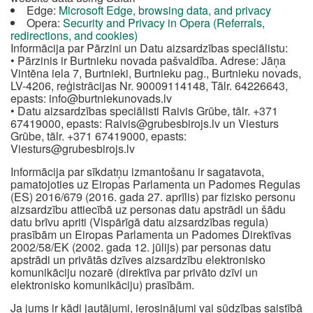
Edge:
Microsoft Edge, browsing data, and privacy
Opera:
Security and Privacy in Opera (Referrals,
redirections, and cookies)
Informācija par Pārzini un Datu aizsardzības speciālistu:
• Pārzinis ir Burtnieku novada pašvaldība. Adrese: Jāņa
Vintēna iela 7, Burtnieki, Burtnieku pag., Burtnieku novads,
LV-4206, reģistrācijas Nr. 90009114148, Tālr. 64226643,
epasts:
info@burtniekunovads.lv
• Datu aizsardzības speciālisti Raivis Grūbe, tālr. +371
67419000, epasts:
Raivis@grubesbirojs.lv
un Viesturs
Grūbe, tālr. +371 67419000, epasts:
Viesturs@grubesbirojs.lv
Informācija par sīkdatņu izmantošanu ir sagatavota,
pamatojoties uz Eiropas Parlamenta un Padomes Regulas
(ES) 2016/679 (2016. gada 27. aprīlis) par fizisko personu
aizsardzību attiecībā uz personas datu apstrādi un šādu
datu brīvu apriti (Vispārīgā datu aizsardzības regula)
prasībām un Eiropas Parlamenta un Padomes Direktīvas
2002/58/EK (2002. gada 12. jūlijs) par personas datu
apstrādi un privātās dzīves aizsardzību elektronisko
komunikāciju nozarē (direktīva par privāto dzīvi un
elektronisko komunikāciju) prasībām.
Ja jums ir kādi jautājumi, ierosinājumi vai sūdzības saistībā