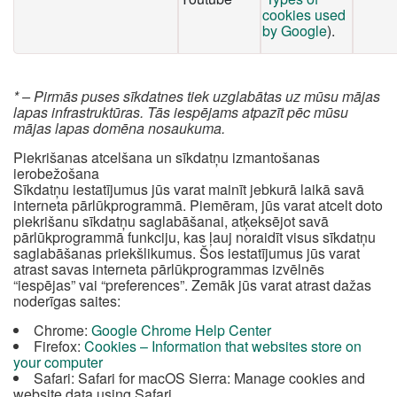
cookies used
by Google
).
* – Pirmās puses sīkdatnes tiek uzglabātas uz mūsu mājas
lapas infrastruktūras. Tās iespējams atpazīt pēc mūsu
mājas lapas domēna nosaukuma.
Piekrišanas atcelšana un sīkdatņu izmantošanas
ierobežošana
Sīkdatņu iestatījumus jūs varat mainīt jebkurā laikā savā
interneta pārlūkprogrammā. Piemēram, jūs varat atcelt doto
piekrišanu sīkdatņu saglabāšanai, atķeksējot savā
pārlūkprogrammā funkciju, kas ļauj noraidīt visus sīkdatņu
saglabāšanas priekšlikumus. Šos iestatījumus jūs varat
atrast savas interneta pārlūkprogrammas izvēlnēs
“iespējas” vai “preferences”. Zemāk jūs varat atrast dažas
noderīgas saites:
Chrome:
Google Chrome Help Center
Firefox:
Cookies – Information that websites store on
your computer
Safari: Safari for macOS Sierra: Manage cookies and
website data using Safari