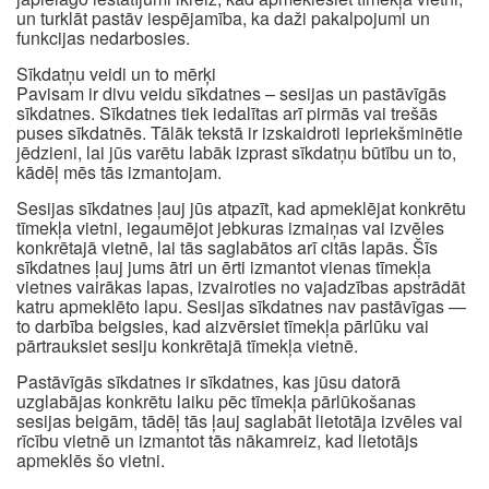
un turklāt pastāv iespējamība, ka daži pakalpojumi un
funkcijas nedarbosies.
Sīkdatņu veidi un to mērķi
Pavisam ir divu veidu sīkdatnes – sesijas un pastāvīgās
sīkdatnes. Sīkdatnes tiek iedalītas arī pirmās vai trešās
puses sīkdatnēs. Tālāk tekstā ir izskaidroti iepriekšminētie
jēdzieni, lai jūs varētu labāk izprast sīkdatņu būtību un to,
kādēļ mēs tās izmantojam.
Sesijas sīkdatnes ļauj jūs atpazīt, kad apmeklējat konkrētu
tīmekļa vietni, iegaumējot jebkuras izmaiņas vai izvēles
konkrētajā vietnē, lai tās saglabātos arī citās lapās. Šīs
sīkdatnes ļauj jums ātri un ērti izmantot vienas tīmekļa
vietnes vairākas lapas, izvairoties no vajadzības apstrādāt
katru apmeklēto lapu. Sesijas sīkdatnes nav pastāvīgas —
to darbība beigsies, kad aizvērsiet tīmekļa pārlūku vai
pārtrauksiet sesiju konkrētajā tīmekļa vietnē.
Pastāvīgās sīkdatnes ir sīkdatnes, kas jūsu datorā
uzglabājas konkrētu laiku pēc tīmekļa pārlūkošanas
sesijas beigām, tādēļ tās ļauj saglabāt lietotāja izvēles vai
rīcību vietnē un izmantot tās nākamreiz, kad lietotājs
apmeklēs šo vietni.