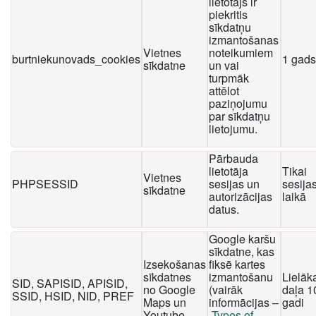
lietotājs ir
piekritis
sīkdatņu
izmantošanas
Vietnes
noteikumiem
burtniekunovads_cookies
1 gads
sīkdatne
un vai
turpmāk
attēlot
paziņojumu
par sīkdatņu
lietojumu.
Pārbauda
lietotāja
Tikai
Vietnes
PHPSESSID
sesijas un
sesija
sīkdatne
autorizācijas
laikā
datus.
Google karšu
sīkdatne, kas
Izsekošanas
fiksē kartes
sīkdatnes
izmantošanu
Lielāk
SID, SAPISID, APISID,
no Google
(vairāk
daļa 1
SSID, HSID, NID, PREF
Maps un
informācijas –
gadi
Youtube
Types of