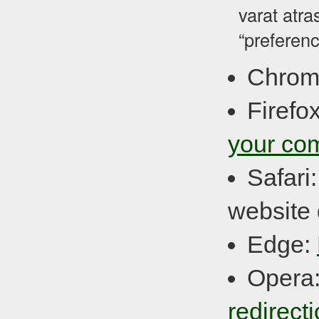
varat atra
“preferenc
Chrom
Firefo
your co
Safari
website 
Edge:
Opera
redirect