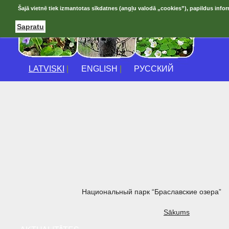
Šajā vietnē tiek izmantotas sīkdatnes (angļu valodā „cookies”), papildus infor
Sapratu
LATVISKI
|
ENGLISH
|
РУССКИЙ
Национальный парк “Браславские озера”
Sākums