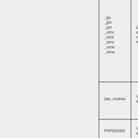
_ga
_gid
_gat
_utmz
s
_utmt
_utmc
A
_utmb
_utma
V
dap_cookies
s
V
PHPSESSID
s