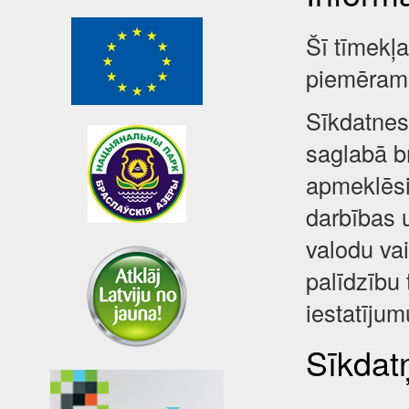
Šī tīmekļ
piemēram,
Sīkdatnes 
saglabā br
apmeklēsi
darbības 
valodu va
palīdzību 
iestatījum
Sīkdatņ