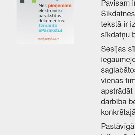
Pavisam i
Sīkdatnes 
tekstā ir 
sīkdatņu 
Sesijas sī
iegaumējot
saglabātos
vienas tīm
apstrādāt
darbība be
konkrētajā
Pastāvīgā