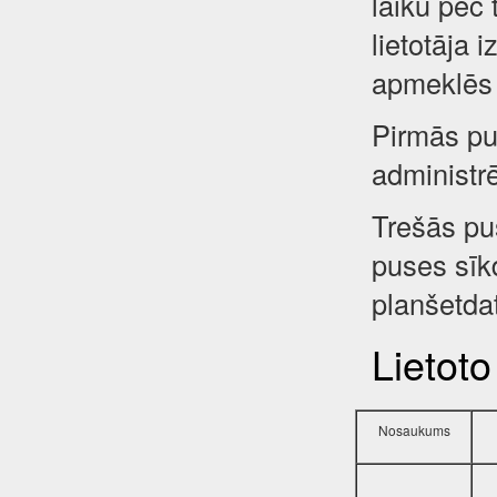
laiku pēc 
lietotāja 
apmeklēs 
Pirmās pus
administr
Trešās pu
puses sīkd
planšetdat
Lietoto
Nosaukums