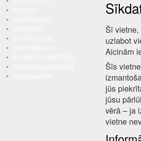
AKTUALITĀTES
Sīkda
KONTAKTI
PAR PROJEKTU
Šī vietne,
DOKUMENTI
FOTOGALERIJAS
uzlabot vi
PANORĀMAS 360
Aicinām i
INFORMATĪVIE MATERIĀLI
Šīs vietne
Piekļūstamības paziņojums
izmantošan
Privātuma politika
jūs piekrī
jūsu pārl
vērā – ja 
vietne nev
Inform