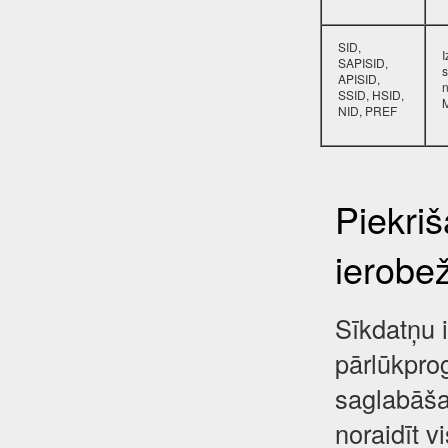
SID,
SAPISID,
s
APISID,
SSID, HSID,
NID, PREF
Piekri
ierobe
Sīkdatņu i
pārlūkpro
saglabāša
noraidīt 