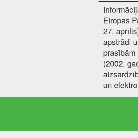
Informāci
Eiropas P
27. aprīli
apstrādi u
prasībām 
(2002. gad
aizsardzīb
un elektr