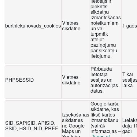
lietotājs ir
piekritis
sīkdatņu
izmantošanas
Vietnes
noteikumiem
burtniekunovads_cookies
1 gads
sīkdatne
un vai
turpmāk
attēlot
paziņojumu
par sīkdatņu
lietojumu.
Pārbauda
lietotāja
Tikai
Vietnes
PHPSESSID
sesijas un
sesija
sīkdatne
autorizācijas
laikā
datus.
Google karšu
sīkdatne, kas
Izsekošanas
fiksē kartes
sīkdatnes
izmantošanu
Lielāk
SID, SAPISID, APISID,
no Google
(vairāk
daļa 1
SSID, HSID, NID, PREF
Maps un
informācijas –
gadi
Youtube
Types of