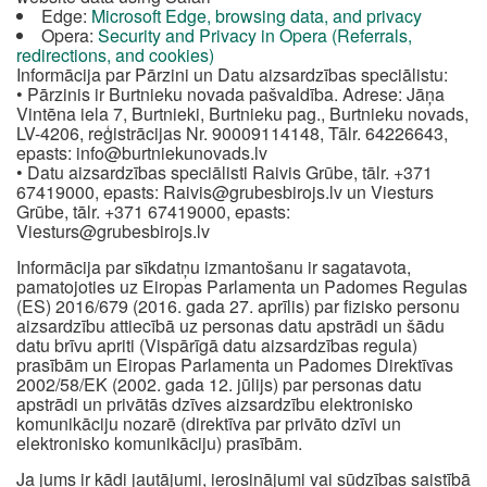
Edge:
Microsoft Edge, browsing data, and privacy
Opera:
Security and Privacy in Opera (Referrals,
redirections, and cookies)
Informācija par Pārzini un Datu aizsardzības speciālistu:
• Pārzinis ir Burtnieku novada pašvaldība. Adrese: Jāņa
Vintēna iela 7, Burtnieki, Burtnieku pag., Burtnieku novads,
LV-4206, reģistrācijas Nr. 90009114148, Tālr. 64226643,
epasts:
info@burtniekunovads.lv
• Datu aizsardzības speciālisti Raivis Grūbe, tālr. +371
67419000, epasts:
Raivis@grubesbirojs.lv
un Viesturs
Grūbe, tālr. +371 67419000, epasts:
Viesturs@grubesbirojs.lv
Informācija par sīkdatņu izmantošanu ir sagatavota,
pamatojoties uz Eiropas Parlamenta un Padomes Regulas
(ES) 2016/679 (2016. gada 27. aprīlis) par fizisko personu
aizsardzību attiecībā uz personas datu apstrādi un šādu
datu brīvu apriti (Vispārīgā datu aizsardzības regula)
prasībām un Eiropas Parlamenta un Padomes Direktīvas
2002/58/EK (2002. gada 12. jūlijs) par personas datu
apstrādi un privātās dzīves aizsardzību elektronisko
komunikāciju nozarē (direktīva par privāto dzīvi un
elektronisko komunikāciju) prasībām.
Ja jums ir kādi jautājumi, ierosinājumi vai sūdzības saistībā