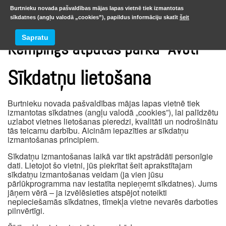
Burtnieku novada pašvaldības mājas lapas vietnē tiek izmantotas
sīkdatnes (angļu valodā „cookies”), papildus informāciju skatīt
šeit
Sapratu
Kempings atpūtas parkā “Avoti”
Sīkdatņu lietošana
Burtnieku novada pašvaldības mājas lapas vietnē tiek
izmantotas sīkdatnes (angļu valodā „cookies”), lai palīdzētu
uzlabot vietnes lietošanas pieredzi, kvalitāti un nodrošinātu
tās teicamu darbību. Aicinām iepazīties ar sīkdatņu
izmantošanas principiem.
Sīkdatņu izmantošanas laikā var tikt apstrādāti personīgie
dati. Lietojot šo vietni, jūs piekrītat šeit aprakstītajam
sīkdatņu izmantošanas veidam (ja vien jūsu
pārlūkprogramma nav iestatīta nepieņemt sīkdatnes). Jums
jāņem vērā – ja izvēlēsieties atspējot noteikti
nepieciešamās sīkdatnes, tīmekļa vietne nevarēs darboties
pilnvērtīgi.