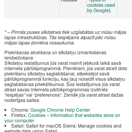
cookies used
by Google
).
* – Pirmās puses sīkdatnes tiek uzglabātas uz mūsu mājas
lapas infrastruktūras. Tās iespējams atpazīt pēc mūsu
mājas lapas domēna nosaukuma.
Piekrišanas atcelšana un sīkdatņu izmantošanas
ierobežošana
Sīkdatņu iestatījumus jūs varat mainīt jebkurā laikā savā
interneta pārlūkprogrammā. Piemēram, jūs varat atcelt doto
piekrišanu sīkdatņu saglabāšanai, atķeksējot savā
pārlūkprogrammā funkciju, kas ļauj noraidīt visus sīkdatņu
saglabāšanas priekšlikumus. Šos iestatījumus jūs varat
atrast savas interneta pārlūkprogrammas izvēlnēs
“iespējas” vai “preferences”. Zemāk jūs varat atrast dažas
noderīgas saites:
Chrome:
Google Chrome Help Center
Firefox:
Cookies – Information that websites store on
your computer
Safari: Safari for macOS Sierra: Manage cookies and
website data using Safari