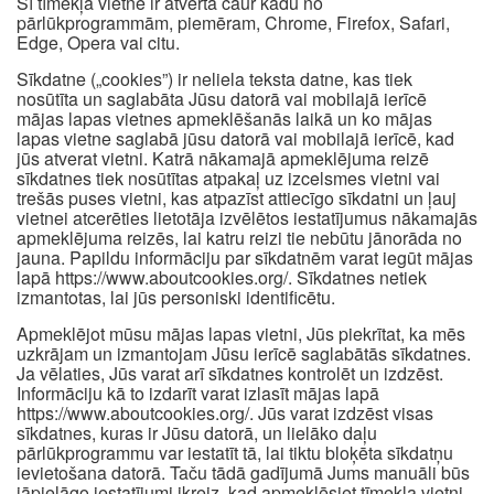
Šī tīmekļa vietne ir atvērta caur kādu no
pārlūkprogrammām, piemēram, Chrome, Firefox, Safari,
Edge, Opera vai citu.
Sīkdatne („cookies”) ir neliela teksta datne, kas tiek
nosūtīta un saglabāta Jūsu datorā vai mobilajā ierīcē
mājas lapas vietnes apmeklēšanās laikā un ko mājas
lapas vietne saglabā jūsu datorā vai mobilajā ierīcē, kad
jūs atverat vietni. Katrā nākamajā apmeklējuma reizē
sīkdatnes tiek nosūtītas atpakaļ uz izcelsmes vietni vai
trešās puses vietni, kas atpazīst attiecīgo sīkdatni un ļauj
vietnei atcerēties lietotāja izvēlētos iestatījumus nākamajās
apmeklējuma reizēs, lai katru reizi tie nebūtu jānorāda no
jauna. Papildu informāciju par sīkdatnēm varat iegūt mājas
lapā https://www.aboutcookies.org/. Sīkdatnes netiek
izmantotas, lai jūs personiski identificētu.
Apmeklējot mūsu mājas lapas vietni, Jūs piekrītat, ka mēs
uzkrājam un izmantojam Jūsu ierīcē saglabātās sīkdatnes.
Ja vēlaties, Jūs varat arī sīkdatnes kontrolēt un izdzēst.
Informāciju kā to izdarīt varat izlasīt mājas lapā
https://www.aboutcookies.org/. Jūs varat izdzēst visas
sīkdatnes, kuras ir Jūsu datorā, un lielāko daļu
pārlūkprogrammu var iestatīt tā, lai tiktu bloķēta sīkdatņu
ievietošana datorā. Taču tādā gadījumā Jums manuāli būs
jāpielāgo iestatījumi ikreiz, kad apmeklēsiet tīmekļa vietni,