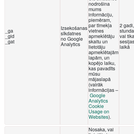
nodrošina
mums
informāciju,
piemēram,
par tīmekļa
2 gadi
Izsekošanas
_ga
vietnes
stunda
sīkdatnes
_gid
apmeklētāju
vai tika
no Google
_gat
skaitu un
sesija
Analytics
lietotāju
laikā
apmeklētajām
lapām, un
kopējo laiku,
kas pavadīts
mūsu
mājaslapā
(vairāk
informācijas –
Google
Analytics
Cookie
Usage on
Websites
).
Nosaka, vai