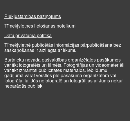
Piekļūstamības paziņojums
Tīmekļvietnes lietošanas noteikumi
Datu privātuma politika
Tīmekļvietnē publicētās informācijas pārpublicēšana bez
saskaņošanas ir aizliegta ar likumu
Burtnieku novada pašvaldības organizētajos pasākumos
var tikt fotografēts un filmēts. Fotogrāfijas un videomateriāli
var tikt izmantoti publicitātes materiālos. Iebildumu
gadījumā varat vērsties pie pasākuma organizatora vai
fotogrāfa, lai Jūs nefotografē un fotogrāfijas ar Jums nekur
neparādās publiski