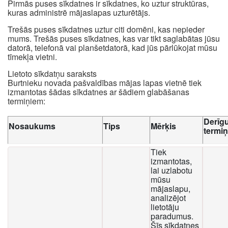
Pirmās puses sīkdatnes ir sīkdatnes, ko uztur struktūras,
kuras administrē mājaslapas uzturētājs.
Trešās puses sīkdatnes uztur citi domēni, kas nepieder
mums. Trešās puses sīkdatnes, kas var tikt saglabātas jūsu
datorā, telefonā vai planšetdatorā, kad jūs pārlūkojat mūsu
tīmekļa vietni.
Lietoto sīkdatņu saraksts
Burtnieku novada pašvaldības mājas lapas vietnē tiek
izmantotas šādas sīkdatnes ar šādiem glabāšanas
termiņiem:
Derīg
Nosaukums
Tips
Mērķis
termi
Tiek
izmantotas,
lai uzlabotu
mūsu
mājaslapu,
analizējot
lietotāju
paradumus.
Šīs sīkdatnes