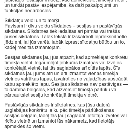
un turklāt pastāv iespējamība, ka daži pakalpojumi un
funkcijas nedarbosies.
Sīkdatņu veidi un to mērķi
Pavisam ir divu veidu sīkdatnes – sesijas un pastāvīgās
sīkdatnes. Sīkdatnes tiek iedalītas arī pirmās vai trešās
puses sīkdatnēs. Tālāk tekstā ir izskaidroti iepriekšminētie
jēdzieni, lai jūs varētu labāk izprast sīkdatņu būtību un to,
kādēļ mēs tās izmantojam.
Sesijas sīkdatnes ļauj jūs atpazīt, kad apmeklējat konkrētu
tīmekļa vietni, iegaumējot jebkuras izmaiņas vai izvēles
konkrētajā vietnē, lai tās saglabātos arī citās lapās. Šīs
sīkdatnes ļauj jums ātri un ērti izmantot vienas tīmekļa
vietnes vairākas lapas, izvairoties no vajadzības apstrādāt
katru apmeklēto lapu. Sesijas sīkdatnes nav pastāvīgas —
to darbība beigsies, kad aizvērsiet tīmekļa pārlūku vai
pārtrauksiet sesiju konkrētajā tīmekļa vietnē.
Pastāvīgās sīkdatnes ir sīkdatnes, kas jūsu datorā
uzglabājas konkrētu laiku pēc tīmekļa pārlūkošanas
sesijas beigām, tādēļ tās ļauj saglabāt lietotāja izvēles vai
rīcību vietnē un izmantot tās nākamreiz, kad lietotājs
apmeklēs šo vietni.