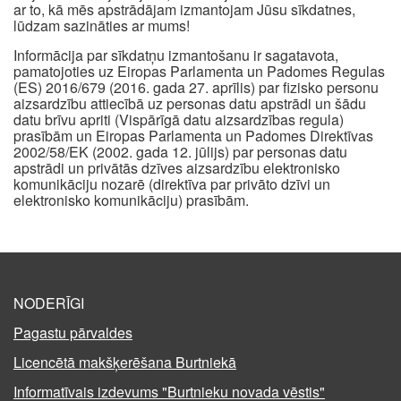
ar to, kā mēs apstrādājam izmantojam Jūsu sīkdatnes,
lūdzam sazināties ar mums!
Informācija par sīkdatņu izmantošanu ir sagatavota,
pamatojoties uz Eiropas Parlamenta un Padomes Regulas
(ES) 2016/679 (2016. gada 27. aprīlis) par fizisko personu
aizsardzību attiecībā uz personas datu apstrādi un šādu
datu brīvu apriti (Vispārīgā datu aizsardzības regula)
prasībām un Eiropas Parlamenta un Padomes Direktīvas
2002/58/EK (2002. gada 12. jūlijs) par personas datu
apstrādi un privātās dzīves aizsardzību elektronisko
komunikāciju nozarē (direktīva par privāto dzīvi un
elektronisko komunikāciju) prasībām.
NODERĪGI
Pagastu pārvaldes
Licencētā makšķerēšana Burtniekā
Informatīvais izdevums "Burtnieku novada vēstis"