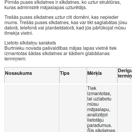
Pirmās puses sīkdatnes ir sīkdatnes, ko uztur struktūras,
kuras administrē mājaslapas uzturētājs.
Trešās puses sīkdatnes uztur citi domēni, kas nepieder
mums. Trešās puses sīkdatnes, kas var tikt saglabātas jūsu
datorā, telefonā vai planšetdatorā, kad jūs pārlūkojat mūsu
tīmekļa vietni.
Lietoto sīkdatņu saraksts
Burtnieku novada pašvaldības mājas lapas vietnē tiek
izmantotas šādas sīkdatnes ar šādiem glabāšanas
termiņiem:
Derīg
Nosaukums
Tips
Mērķis
termi
Tiek
izmantotas,
lai uzlabotu
mūsu
mājaslapu,
analizējot
lietotāju
paradumus.
Šīs sīkdatnes