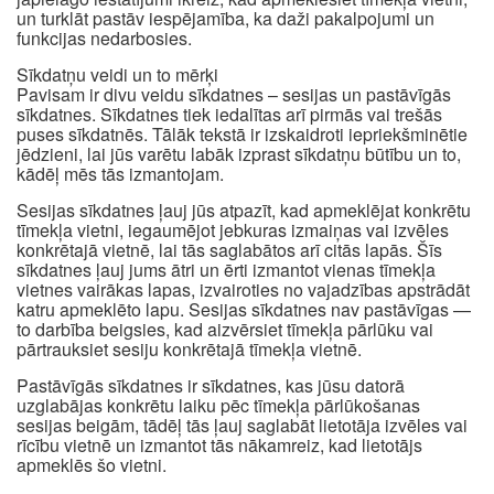
un turklāt pastāv iespējamība, ka daži pakalpojumi un
funkcijas nedarbosies.
Sīkdatņu veidi un to mērķi
Pavisam ir divu veidu sīkdatnes – sesijas un pastāvīgās
sīkdatnes. Sīkdatnes tiek iedalītas arī pirmās vai trešās
puses sīkdatnēs. Tālāk tekstā ir izskaidroti iepriekšminētie
jēdzieni, lai jūs varētu labāk izprast sīkdatņu būtību un to,
kādēļ mēs tās izmantojam.
Sesijas sīkdatnes ļauj jūs atpazīt, kad apmeklējat konkrētu
tīmekļa vietni, iegaumējot jebkuras izmaiņas vai izvēles
konkrētajā vietnē, lai tās saglabātos arī citās lapās. Šīs
sīkdatnes ļauj jums ātri un ērti izmantot vienas tīmekļa
vietnes vairākas lapas, izvairoties no vajadzības apstrādāt
katru apmeklēto lapu. Sesijas sīkdatnes nav pastāvīgas —
to darbība beigsies, kad aizvērsiet tīmekļa pārlūku vai
pārtrauksiet sesiju konkrētajā tīmekļa vietnē.
Pastāvīgās sīkdatnes ir sīkdatnes, kas jūsu datorā
uzglabājas konkrētu laiku pēc tīmekļa pārlūkošanas
sesijas beigām, tādēļ tās ļauj saglabāt lietotāja izvēles vai
rīcību vietnē un izmantot tās nākamreiz, kad lietotājs
apmeklēs šo vietni.