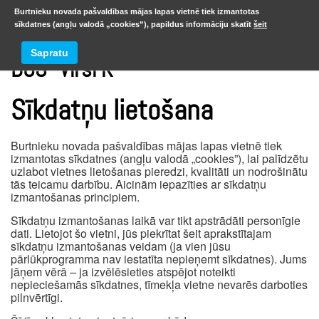
Burtnieku novada pašvaldības mājas lapas vietnē tiek izmantotas
sīkdatnes (angļu valodā „cookies”), papildus informāciju skatīt
šeit
Sapratu
DUS “Virši R”
Sīkdatņu lietošana
Burtnieku novada pašvaldības mājas lapas vietnē tiek
izmantotas sīkdatnes (angļu valodā „cookies”), lai palīdzētu
uzlabot vietnes lietošanas pieredzi, kvalitāti un nodrošinātu
tās teicamu darbību. Aicinām iepazīties ar sīkdatņu
izmantošanas principiem.
Sīkdatņu izmantošanas laikā var tikt apstrādāti personīgie
dati. Lietojot šo vietni, jūs piekrītat šeit aprakstītajam
sīkdatņu izmantošanas veidam (ja vien jūsu
pārlūkprogramma nav iestatīta nepieņemt sīkdatnes). Jums
jāņem vērā – ja izvēlēsieties atspējot noteikti
nepieciešamās sīkdatnes, tīmekļa vietne nevarēs darboties
pilnvērtīgi.