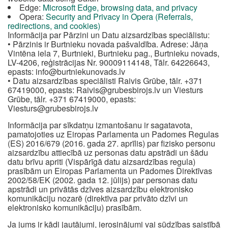
Edge:
Microsoft Edge, browsing data, and privacy
Opera:
Security and Privacy in Opera (Referrals,
redirections, and cookies)
Informācija par Pārzini un Datu aizsardzības speciālistu:
• Pārzinis ir Burtnieku novada pašvaldība. Adrese: Jāņa
Vintēna iela 7, Burtnieki, Burtnieku pag., Burtnieku novads,
LV-4206, reģistrācijas Nr. 90009114148, Tālr. 64226643,
epasts:
info@burtniekunovads.lv
• Datu aizsardzības speciālisti Raivis Grūbe, tālr. +371
67419000, epasts:
Raivis@grubesbirojs.lv
un Viesturs
Grūbe, tālr. +371 67419000, epasts:
Viesturs@grubesbirojs.lv
Informācija par sīkdatņu izmantošanu ir sagatavota,
pamatojoties uz Eiropas Parlamenta un Padomes Regulas
(ES) 2016/679 (2016. gada 27. aprīlis) par fizisko personu
aizsardzību attiecībā uz personas datu apstrādi un šādu
datu brīvu apriti (Vispārīgā datu aizsardzības regula)
prasībām un Eiropas Parlamenta un Padomes Direktīvas
2002/58/EK (2002. gada 12. jūlijs) par personas datu
apstrādi un privātās dzīves aizsardzību elektronisko
komunikāciju nozarē (direktīva par privāto dzīvi un
elektronisko komunikāciju) prasībām.
Ja jums ir kādi jautājumi, ierosinājumi vai sūdzības saistībā