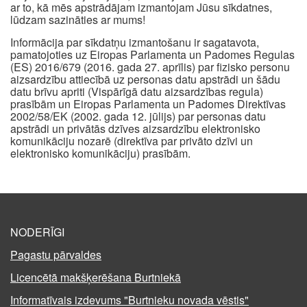
ar to, kā mēs apstrādājam izmantojam Jūsu sīkdatnes,
lūdzam sazināties ar mums!
Informācija par sīkdatņu izmantošanu ir sagatavota,
pamatojoties uz Eiropas Parlamenta un Padomes Regulas
(ES) 2016/679 (2016. gada 27. aprīlis) par fizisko personu
aizsardzību attiecībā uz personas datu apstrādi un šādu
datu brīvu apriti (Vispārīgā datu aizsardzības regula)
prasībām un Eiropas Parlamenta un Padomes Direktīvas
2002/58/EK (2002. gada 12. jūlijs) par personas datu
apstrādi un privātās dzīves aizsardzību elektronisko
komunikāciju nozarē (direktīva par privāto dzīvi un
elektronisko komunikāciju) prasībām.
NODERĪGI
Pagastu pārvaldes
Licencētā makšķerēšana Burtniekā
Informatīvais izdevums "Burtnieku novada vēstis"