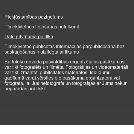
Piekļūstamības paziņojums
Tīmekļvietnes lietošanas noteikumi
Datu privātuma politika
Tīmekļvietnē publicētās informācijas pārpublicēšana bez
saskaņošanas ir aizliegta ar likumu
Burtnieku novada pašvaldības organizētajos pasākumos
var tikt fotografēts un filmēts. Fotogrāfijas un videomateriāli
var tikt izmantoti publicitātes materiālos. Iebildumu
gadījumā varat vērsties pie pasākuma organizatora vai
fotogrāfa, lai Jūs nefotografē un fotogrāfijas ar Jums nekur
neparādās publiski