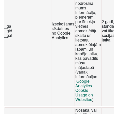
nodrošina
mums
informāciju,
piemēram,
par tīmekļa
2 gadi
Izsekošanas
_ga
vietnes
stunda
sīkdatnes
_gid
apmeklētāju
vai tika
no Google
_gat
skaitu un
sesija
Analytics
lietotāju
laikā
apmeklētajām
lapām, un
kopējo laiku,
kas pavadīts
mūsu
mājaslapā
(vairāk
informācijas –
Google
Analytics
Cookie
Usage on
Websites
).
Nosaka, vai