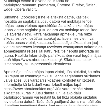
Šī tīmekļa vietne ir atvērta caur kādu no
pārlūkprogrammām, piemēram, Chrome, Firefox, Safari,
Edge, Opera vai citu.
Sīkdatne („cookies”) ir neliela teksta datne, kas tiek
nosūtīta un saglabāta Jūsu datorā vai mobilajā ierīcē
mājas lapas vietnes apmeklēšanās laikā un ko mājas
lapas vietne saglabā jūsu datorā vai mobilajā ierīcē, kad
jūs atverat vietni. Katrā nākamajā apmeklējuma reizē
sīkdatnes tiek nosūtītas atpakaļ uz izcelsmes vietni vai
trešās puses vietni, kas atpazīst attiecīgo sīkdatni un ļauj
vietnei atcerēties lietotāja izvēlētos iestatījumus nākamajās
apmeklējuma reizēs, lai katru reizi tie nebūtu jānorāda no
jauna. Papildu informāciju par sīkdatnēm varat iegūt mājas
lapā https://www.aboutcookies.org/. Sīkdatnes netiek
izmantotas, lai jūs personiski identificētu.
Apmeklējot mūsu mājas lapas vietni, Jūs piekrītat, ka mēs
uzkrājam un izmantojam Jūsu ierīcē saglabātās sīkdatnes.
Ja vēlaties, Jūs varat arī sīkdatnes kontrolēt un izdzēst.
Informāciju kā to izdarīt varat izlasīt mājas lapā
https://www.aboutcookies.org/. Jūs varat izdzēst visas
sīkdatnes, kuras ir Jūsu datorā, un lielāko daļu
pārlūkprogrammu var iestatīt tā, lai tiktu bloķēta sīkdatņu
ievietošana datorā. Taču tādā gadījumā Jums manuāli būs
jāpielāgo iestatījumi ikreiz, kad apmeklēsiet tīmekļa vietni,