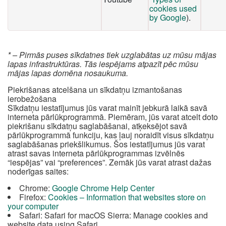
cookies used
by Google
).
* – Pirmās puses sīkdatnes tiek uzglabātas uz mūsu mājas
lapas infrastruktūras. Tās iespējams atpazīt pēc mūsu
mājas lapas domēna nosaukuma.
Piekrišanas atcelšana un sīkdatņu izmantošanas
ierobežošana
Sīkdatņu iestatījumus jūs varat mainīt jebkurā laikā savā
interneta pārlūkprogrammā. Piemēram, jūs varat atcelt doto
piekrišanu sīkdatņu saglabāšanai, atķeksējot savā
pārlūkprogrammā funkciju, kas ļauj noraidīt visus sīkdatņu
saglabāšanas priekšlikumus. Šos iestatījumus jūs varat
atrast savas interneta pārlūkprogrammas izvēlnēs
“iespējas” vai “preferences”. Zemāk jūs varat atrast dažas
noderīgas saites:
Chrome:
Google Chrome Help Center
Firefox:
Cookies – Information that websites store on
your computer
Safari: Safari for macOS Sierra: Manage cookies and
website data using Safari