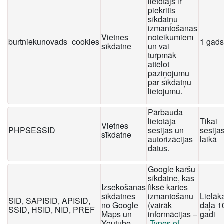
lietotājs ir
piekritis
sīkdatņu
izmantošanas
Vietnes
noteikumiem
burtniekunovads_cookies
1 gads
sīkdatne
un vai
turpmāk
attēlot
paziņojumu
par sīkdatņu
lietojumu.
Pārbauda
lietotāja
Tikai
Vietnes
PHPSESSID
sesijas un
sesija
sīkdatne
autorizācijas
laikā
datus.
Google karšu
sīkdatne, kas
Izsekošanas
fiksē kartes
sīkdatnes
izmantošanu
Lielāk
SID, SAPISID, APISID,
no Google
(vairāk
daļa 1
SSID, HSID, NID, PREF
Maps un
informācijas –
gadi
Youtube
Types of