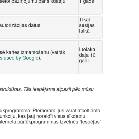
tēlot paziņojumu par sīkdatņu
1 gads
Tikai
autorizācijas datus.
sesijas
laikā
Lielāka
ksē kartes izmantošanu (vairāk
daļa 10
es used by Google
).
gadi
struktūras. Tās iespējams atpazīt pēc mūsu
rlūkprogrammā. Piemēram, jūs varat atcelt doto
kciju, kas ļauj noraidīt visus sīkdatņu
interneta pārlūkprogrammas izvēlnēs “iespējas”