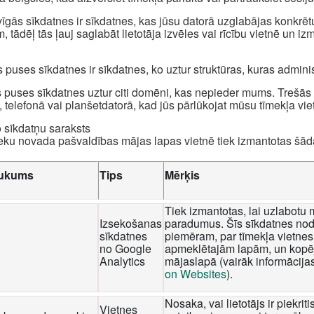
īgās sīkdatnes ir sīkdatnes, kas jūsu datorā uzglabājas konkrēt
, tādēļ tās ļauj saglabāt lietotāja izvēles vai rīcību vietnē un i
 puses sīkdatnes ir sīkdatnes, ko uztur struktūras, kuras admini
 puses sīkdatnes uztur citi domēni, kas nepieder mums. Trešās p
, telefonā vai planšetdatorā, kad jūs pārlūkojat mūsu tīmekļa viet
o sīkdatņu saraksts
eku novada pašvaldības mājas lapas vietnē tiek izmantotas šā
ukums
Tips
Mērķis
Tiek izmantotas, lai uzlabotu 
Izsekošanas
paradumus. Šīs sīkdatnes nod
sīkdatnes
piemēram, par tīmekļa vietnes 
no Google
apmeklētajām lapām, un kopēj
Analytics
mājaslapā (vairāk informācija
on Websites
).
Nosaka, vai lietotājs ir piekri
Vietnes