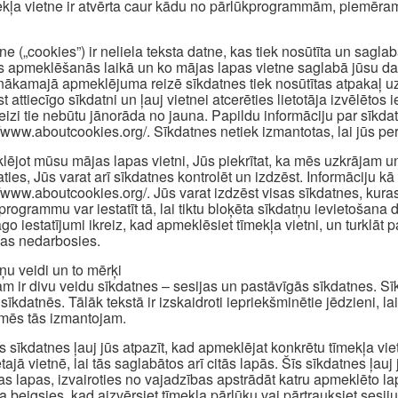
ekļa vietne ir atvērta caur kādu no pārlūkprogrammām, piemēram
ne („cookies”) ir neliela teksta datne, kas tiek nosūtīta un sagl
s apmeklēšanās laikā un ko mājas lapas vietne saglabā jūsu dator
nākamajā apmeklējuma reizē sīkdatnes tiek nosūtītas atpakaļ uz 
st attiecīgo sīkdatni un ļauj vietnei atcerēties lietotāja izvēlēt
reizi tie nebūtu jānorāda no jauna. Papildu informāciju par sīkd
//www.aboutcookies.org/. Sīkdatnes netiek izmantotas, lai jūs pers
ējot mūsu mājas lapas vietni, Jūs piekrītat, ka mēs uzkrājam u
aties, Jūs varat arī sīkdatnes kontrolēt un izdzēst. Informāciju kā 
//www.aboutcookies.org/. Jūs varat izdzēst visas sīkdatnes, kuras
programmu var iestatīt tā, lai tiktu bloķēta sīkdatņu ievietošan
āgo iestatījumi ikreiz, kad apmeklēsiet tīmekļa vietni, un turklā
jas nedarbosies.
ņu veidi un to mērķi
m ir divu veidu sīkdatnes – sesijas un pastāvīgās sīkdatnes. Sīkd
sīkdatnēs. Tālāk tekstā ir izskaidroti iepriekšminētie jēdzieni, la
mēs tās izmantojam.
s sīkdatnes ļauj jūs atpazīt, kad apmeklējat konkrētu tīmekļa vi
tajā vietnē, lai tās saglabātos arī citās lapās. Šīs sīkdatnes ļauj
as lapas, izvairoties no vajadzības apstrādāt katru apmeklēto l
a beigsies, kad aizvērsiet tīmekļa pārlūku vai pārtrauksiet sesiju