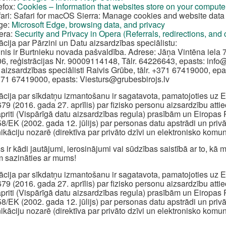
efox:
Cookies – Information that websites store on your compute
ari: Safari for macOS Sierra: Manage cookies and website data 
ge:
Microsoft Edge, browsing data, and privacy
era:
Security and Privacy in Opera (Referrals, redirections, and
ācija par Pārzini un Datu aizsardzības speciālistu:
inis ir Burtnieku novada pašvaldība. Adrese: Jāņa Vintēna iela 7
6, reģistrācijas Nr. 90009114148, Tālr. 64226643, epasts:
info
 aizsardzības speciālisti Raivis Grūbe, tālr. +371 67419000, epa
+371 67419000, epasts:
Viesturs@grubesbirojs.lv
ācija par sīkdatņu izmantošanu ir sagatavota, pamatojoties u
79 (2016. gada 27. aprīlis) par fizisko personu aizsardzību att
apriti (Vispārīgā datu aizsardzības regula) prasībām un Eiropa
8/EK (2002. gada 12. jūlijs) par personas datu apstrādi un priv
kāciju nozarē (direktīva par privāto dzīvi un elektronisko komun
s ir kādi jautājumi, ierosinājumi vai sūdzības saistībā ar to, k
 sazināties ar mums!
ācija par sīkdatņu izmantošanu ir sagatavota, pamatojoties u
79 (2016. gada 27. aprīlis) par fizisko personu aizsardzību att
apriti (Vispārīgā datu aizsardzības regula) prasībām un Eiropa
8/EK (2002. gada 12. jūlijs) par personas datu apstrādi un priv
kāciju nozarē (direktīva par privāto dzīvi un elektronisko komun