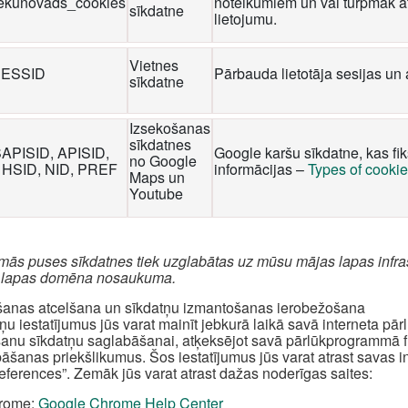
iekunovads_cookies
noteikumiem un vai turpmāk at
sīkdatne
lietojumu.
Vietnes
ESSID
Pārbauda lietotāja sesijas un 
sīkdatne
Izsekošanas
sīkdatnes
SAPISID, APISID,
Google karšu sīkdatne, kas fi
no Google
 HSID, NID, PREF
informācijas –
Types of cooki
Maps un
Youtube
rmās puses sīkdatnes tiek uzglabātas uz mūsu mājas lapas infra
 lapas domēna nosaukuma.
šanas atcelšana un sīkdatņu izmantošanas ierobežošana
ņu iestatījumus jūs varat mainīt jebkurā laikā savā interneta pā
šanu sīkdatņu saglabāšanai, atķeksējot savā pārlūkprogrammā fun
āšanas priekšlikumus. Šos iestatījumus jūs varat atrast savas 
references”. Zemāk jūs varat atrast dažas noderīgas saites:
rome:
Google Chrome Help Center