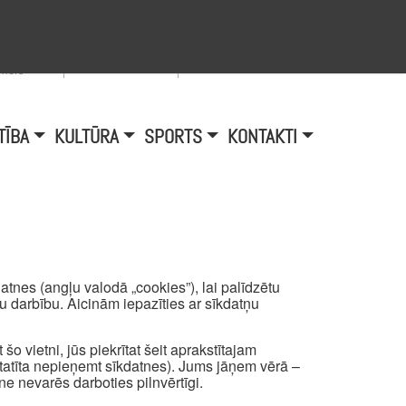
Viegli lasīt
A
burtu
zmērs
TĪBA
KULTŪRA
SPORTS
KONTAKTI
tnes (angļu valodā „cookies”), lai palīdzētu
mu darbību. Aicinām iepazīties ar sīkdatņu
šo vietni, jūs piekrītat šeit aprakstītajam
atīta nepieņemt sīkdatnes). Jums jāņem vērā –
ne nevarēs darboties pilnvērtīgi.