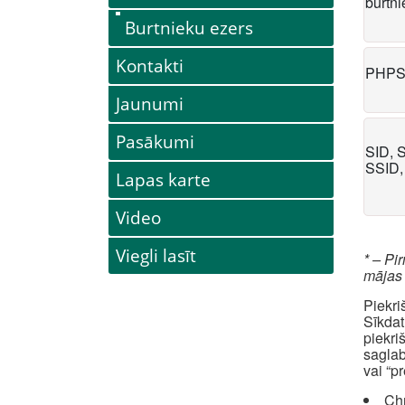
burtn
Burtnieku ezers
Kontakti
PHPS
Jaunumi
Pasākumi
SID, 
SSID,
Lapas karte
Video
Viegli lasīt
* – Pi
mājas
Piekri
Sīkdat
piekri
saglab
vai “p
Ch