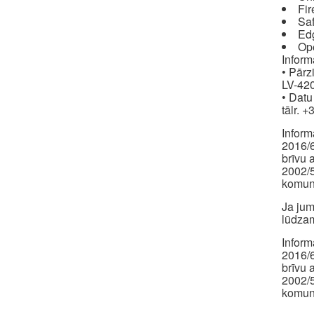
Fir
Saf
Ed
Op
Inform
• Pārz
LV-420
• Datu
tālr. 
Inform
2016/6
brīvu 
2002/5
komuni
Ja jum
lūdzam
Inform
2016/6
brīvu 
2002/5
komuni