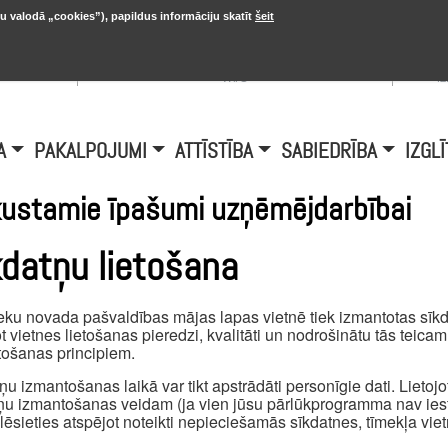
u valodā „cookies”), papildus informāciju skatīt
šeit
, 20.
A
Šobrīd Burtniekos:
+6.1℃, D vējš 6.5
is
m/s
i
A
PAKALPOJUMI
ATTĪSTĪBA
SABIEDRĪBA
IZGLĪ
ustamie īpašumi uzņēmējdarbībai
kdatņu lietošana
eku novada pašvaldības mājas lapas vietnē tiek izmantotas sīkda
t vietnes lietošanas pieredzi, kvalitāti un nodrošinātu tās teica
ošanas principiem.
ņu izmantošanas laikā var tikt apstrādāti personīgie dati. Lietojot 
ņu izmantošanas veidam (ja vien jūsu pārlūkprogramma nav iest
ēlēsieties atspējot noteikti nepieciešamās sīkdatnes, tīmekļa viet