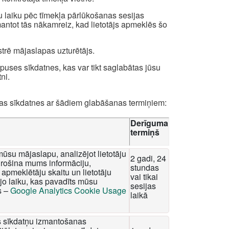
u laiku pēc tīmekļa pārlūkošanas sesijas
zmantot tās nākamreiz, kad lietotājs apmeklēs šo
strē mājaslapas uzturētājs.
uses sīkdatnes, kas var tikt saglabātas jūsu
ni.
das sīkdatnes ar šādiem glabāšanas termiņiem:
Derīguma
termiņš
mūsu mājaslapu, analizējot lietotāju
2 gadi, 24
rošina mums informāciju,
stundas
apmeklētāju skaitu un lietotāju
vai tikai
o laiku, kas pavadīts mūsu
sesijas
s –
Google Analytics Cookie Usage
laikā
tis sīkdatņu izmantošanas