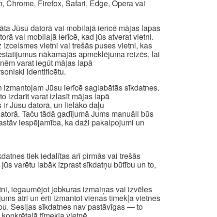
, Chrome, Firefox, Safari, Edge, Opera vai
abāta Jūsu datorā vai mobilajā ierīcē mājas lapas
ā vai mobilajā ierīcē, kad jūs atverat vietni.
izcelsmes vietni vai trešās puses vietni, kas
os iestatījumus nākamajās apmeklējuma reizēs, lai
atnēm varat iegūt mājas lapā
oniski identificētu.
n izmantojam Jūsu ierīcē saglabātās sīkdatnes.
to izdarīt varat izlasīt mājas lapā
 ir Jūsu datorā, un lielāko daļu
a datorā. Taču tādā gadījumā Jums manuāli būs
t pastāv iespējamība, ka daži pakalpojumi un
atnes tiek iedalītas arī pirmās vai trešās
i jūs varētu labāk izprast sīkdatņu būtību un to,
etni, iegaumējot jebkuras izmaiņas vai izvēles
 jums ātri un ērti izmantot vienas tīmekļa vietnes
apu. Sesijas sīkdatnes nav pastāvīgas — to
 konkrētajā tīmekļa vietnē.