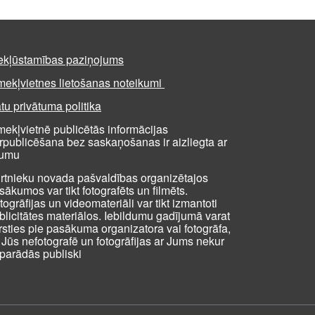
ekļūstamības paziņojums
mekļvietnes lietošanas noteikumi
tu privātuma politika
mekļvietnē publicētās informācijas
rpublicēšana bez saskaņošanas ir aizliegta ar
kumu
rtnieku novada pašvaldības organizētajos
sākumos var tikt fotografēts un filmēts.
togrāfijas un videomateriāli var tikt izmantoti
blicitātes materiālos. Iebildumu gadījumā varat
rsties pie pasākuma organizatora vai fotogrāfa,
i Jūs nefotografē un fotogrāfijas ar Jums nekur
parādās publiski