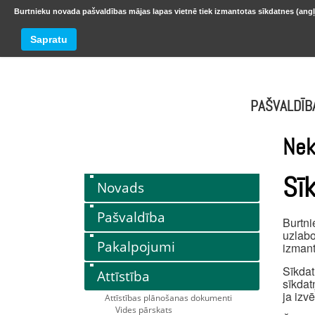
Burtnieku novada pašvaldības mājas lapas vietnē tiek izmantotas sīkdatnes (angļ
BURTNIEKU NOVADS
Trešdiena
Sapratu
oktobr
PAŠVALDĪB
Nek
Sī
Novads
Pašvaldība
Burtni
uzlabo
Pakalpojumi
izmant
Sīkdat
Attīstība
sīkdat
ja izv
Attīstības plānošanas dokumenti
Vides pārskats