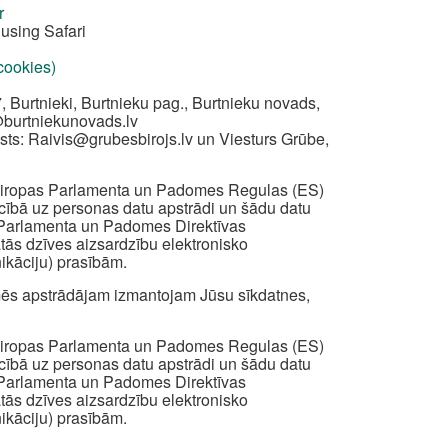
r
using Safari
 cookies)
, Burtnieki, Burtnieku pag., Burtnieku novads,
@burtniekunovads.lv
sts:
Raivis@grubesbirojs.lv
un Viesturs Grūbe,
z Eiropas Parlamenta un Padomes Regulas (ES)
iecībā uz personas datu apstrādi un šādu datu
s Parlamenta un Padomes Direktīvas
ātās dzīves aizsardzību elektronisko
ikāciju) prasībām.
ā mēs apstrādājam izmantojam Jūsu sīkdatnes,
z Eiropas Parlamenta un Padomes Regulas (ES)
iecībā uz personas datu apstrādi un šādu datu
s Parlamenta un Padomes Direktīvas
ātās dzīves aizsardzību elektronisko
ikāciju) prasībām.