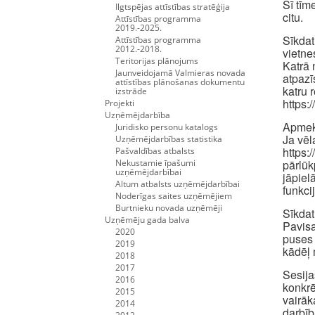
Šī tīm
Ilgtspējas attīstības stratēģija
citu.
Attīstības programma
2019.-2025.
Sīkdat
Attīstības programma
2012.-2018.
vietne
Teritorijas plānojums
Katrā 
Jaunveidojamā Valmieras novada
atpazī
attīstības plānošanas dokumentu
katru 
izstrāde
https:
Projekti
Uzņēmējdarbība
Apmekl
Juridisko personu katalogs
Ja vēl
Uzņēmējdarbības statistika
https:
Pašvaldības atbalsts
Nekustamie īpašumi
pārlūk
uzņēmējdarbībai
jāpiel
Altum atbalsts uzņēmējdarbībai
funkci
Noderīgas saites uzņēmējiem
Burtnieku novada uzņēmēji
Sīkdat
Uzņēmēju gada balva
Pavisa
2020
puses 
2019
kādēļ 
2018
2017
Sesija
2016
konkrē
2015
vairāk
2014
darbīb