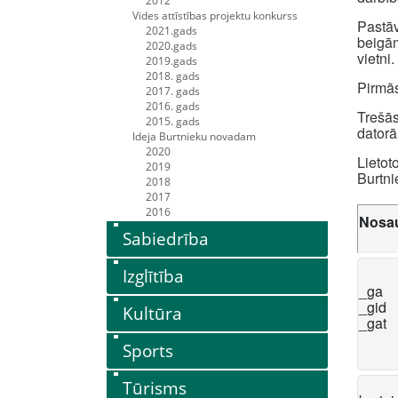
2012
Vides attīstības projektu konkurss
Pastāv
2021.gads
beigām
2020.gads
vietni.
2019.gads
2018. gads
Pirmās
2017. gads
2016. gads
Trešās
2015. gads
datorā
Ideja Burtnieku novadam
2020
Lietot
2019
Burtni
2018
2017
2016
Nosa
Sabiedrība
Izglītība
_ga
_gid
Kultūra
_gat
Sports
Tūrisms