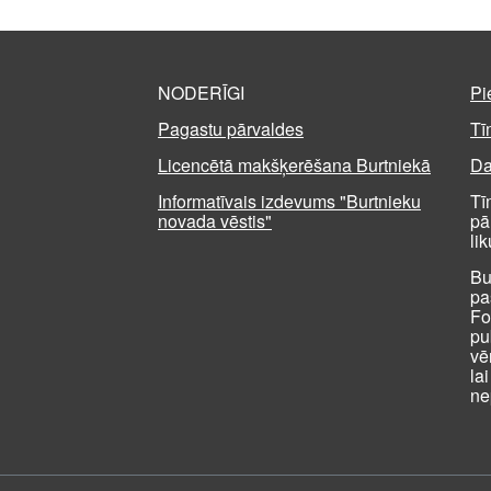
NODERĪGI
Pi
Pagastu pārvaldes
Tī
Licencētā makšķerēšana Burtniekā
Da
Informatīvais izdevums "Burtnieku
Tī
novada vēstis"
pā
li
Bu
pa
Fo
pu
vē
la
ne