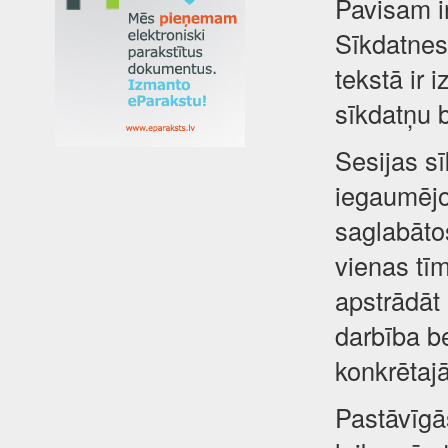
Pavisam i
Sīkdatnes 
tekstā ir 
sīkdatņu 
Sesijas sī
iegaumējot
saglabātos
vienas tīm
apstrādāt
darbība be
konkrētajā
Pastāvīgā