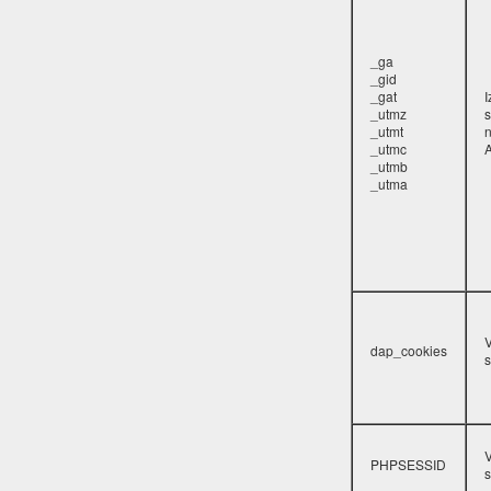
_ga
_gid
_gat
_utmz
s
_utmt
_utmc
A
_utmb
_utma
V
dap_cookies
s
V
PHPSESSID
s