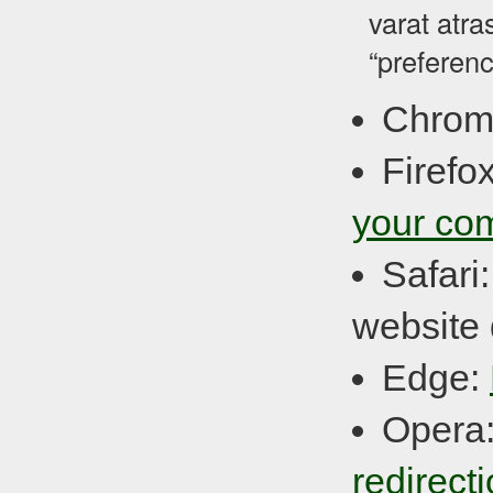
varat atra
“preferenc
Chrom
Firefo
your co
Safari
website 
Edge:
Opera
redirect