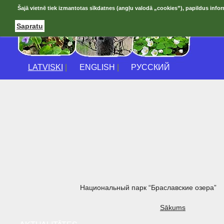
Šajā vietnē tiek izmantotas sīkdatnes (angļu valodā „cookies”), papildus infor
Sapratu
LATVISKI
|
ENGLISH
|
РУССКИЙ
Национальный парк “Браславские озера”
Sākums