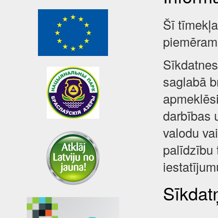
Šī tīmekļ
piemēram,
Sīkdatnes 
saglabā br
apmeklēsi
darbības 
valodu va
palīdzību 
iestatījum
Sīkdatņ