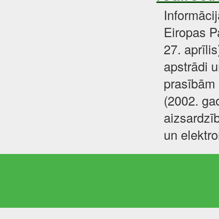
Informāci
Eiropas P
27. aprīli
apstrādi u
prasībām 
(2002. gad
aizsardzīb
un elektr