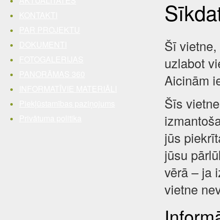
AKTUALITĀTES
Sīkda
KONTAKTI
PAR PROJEKTU
Šī vietne,
DOKUMENTI
FOTOGALERIJAS
uzlabot vi
PANORĀMAS 360
Aicinām i
INFORMATĪVIE MATERIĀLI
Šīs vietne
Piekļūstamības paziņojums
izmantošan
Privātuma politika
jūs piekrī
jūsu pārl
vērā – ja 
vietne nev
Inform