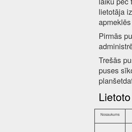
laiku pēc 
lietotāja 
apmeklēs 
Pirmās pus
administr
Trešās pu
puses sīkd
planšetdat
Lietoto
Nosaukums