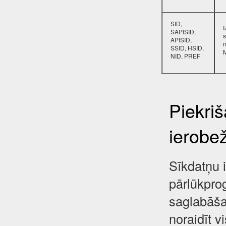
SID,
SAPISID,
s
APISID,
SSID, HSID,
NID, PREF
Piekri
ierobe
Sīkdatņu i
pārlūkpro
saglabāša
noraidīt 