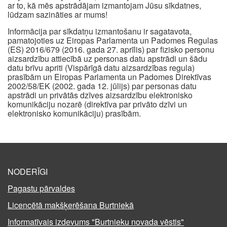
ar to, kā mēs apstrādājam izmantojam Jūsu sīkdatnes,
lūdzam sazināties ar mums!
Informācija par sīkdatņu izmantošanu ir sagatavota,
pamatojoties uz Eiropas Parlamenta un Padomes Regulas
(ES) 2016/679 (2016. gada 27. aprīlis) par fizisko personu
aizsardzību attiecībā uz personas datu apstrādi un šādu
datu brīvu apriti (Vispārīgā datu aizsardzības regula)
prasībām un Eiropas Parlamenta un Padomes Direktīvas
2002/58/EK (2002. gada 12. jūlijs) par personas datu
apstrādi un privātās dzīves aizsardzību elektronisko
komunikāciju nozarē (direktīva par privāto dzīvi un
elektronisko komunikāciju) prasībām.
NODERĪGI
Pagastu pārvaldes
Licencētā makšķerēšana Burtniekā
Informatīvais izdevums "Burtnieku novada vēstis"