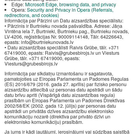
Edge:
Microsoft Edge, browsing data, and privacy
Opera:
Security and Privacy in Opera (Referrals,
redirections, and cookies)
Informācija par Pārzini un Datu aizsardzības speciālistu:
• Pārzinis ir Burtnieku novada pašvaldība. Adrese: Jāņa
Vintēna iela 7, Burtnieki, Burtnieku pag., Burtnieku novads,
LV-4206, reģistrācijas Nr. 90009114148, Tālr. 64226643,
epasts:
info@burtniekunovads.lv
• Datu aizsardzības speciālisti Raivis Grūbe, tālr. +371
67419000, epasts:
Raivis@grubesbirojs.lv
un Viesturs
Grūbe, tālr. +371 67419000, epasts:
Viesturs@grubesbirojs.lv
Informācija par sīkdatņu izmantošanu ir sagatavota,
pamatojoties uz Eiropas Parlamenta un Padomes Regulas
(ES) 2016/679 (2016. gada 27. aprīlis) par fizisko personu
aizsardzību attiecībā uz personas datu apstrādi un šādu
datu brīvu apriti (Vispārīgā datu aizsardzības regula)
prasībām un Eiropas Parlamenta un Padomes Direktīvas
2002/58/EK (2002. gada 12. jūlijs) par personas datu
apstrādi un privātās dzīves aizsardzību elektronisko
komunikāciju nozarē (direktīva par privāto dzīvi un
elektronisko komunikāciju) prasībām.
Ja jums ir kādi jautājumi, ierosinājumi vai sūdzības saistībā