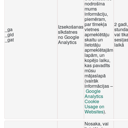
nodrošina
mums
informāciju,
piemēram,
par tīmekļa
2 gadi
Izsekošanas
_ga
vietnes
stunda
sīkdatnes
_gid
apmeklētāju
vai tika
no Google
_gat
skaitu un
sesija
Analytics
lietotāju
laikā
apmeklētajām
lapām, un
kopējo laiku,
kas pavadīts
mūsu
mājaslapā
(vairāk
informācijas –
Google
Analytics
Cookie
Usage on
Websites
).
Nosaka, vai