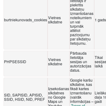
lietotājs ir
piekritis
sīkdatņu
izmantošanas
Vietnes
noteikumiem
burtniekunovads_cookies
1 gads
sīkdatne
un vai
turpmāk
attēlot
paziņojumu
par sīkdatņu
lietojumu.
Pārbauda
lietotāja
Tikai
Vietnes
PHPSESSID
sesijas un
sesija
sīkdatne
autorizācijas
laikā
datus.
Google karšu
sīkdatne, kas
Izsekošanas
fiksē kartes
sīkdatnes
izmantošanu
Lielāk
SID, SAPISID, APISID,
no Google
(vairāk
daļa 1
SSID, HSID, NID, PREF
Maps un
informācijas –
gadi
Youtube
Types of