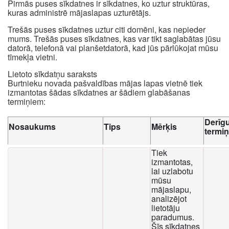
Pirmās puses sīkdatnes ir sīkdatnes, ko uztur struktūras,
kuras administrē mājaslapas uzturētājs.
Trešās puses sīkdatnes uztur citi domēni, kas nepieder
mums. Trešās puses sīkdatnes, kas var tikt saglabātas jūsu
datorā, telefonā vai planšetdatorā, kad jūs pārlūkojat mūsu
tīmekļa vietni.
Lietoto sīkdatņu saraksts
Burtnieku novada pašvaldības mājas lapas vietnē tiek
izmantotas šādas sīkdatnes ar šādiem glabāšanas
termiņiem:
Derīg
Nosaukums
Tips
Mērķis
termi
Tiek
izmantotas,
lai uzlabotu
mūsu
mājaslapu,
analizējot
lietotāju
paradumus.
Šīs sīkdatnes