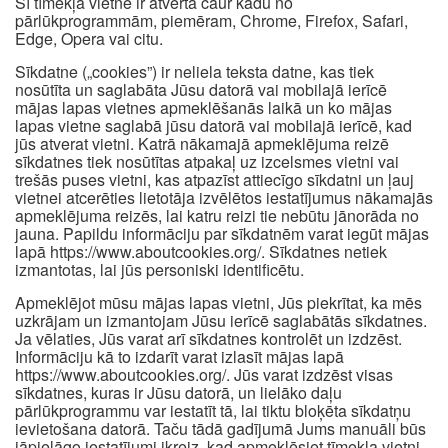
Šī tīmekļa vietne ir atvērta caur kādu no
pārlūkprogrammām, piemēram, Chrome, Firefox, Safari,
Edge, Opera vai citu.
Sīkdatne („cookies”) ir neliela teksta datne, kas tiek
nosūtīta un saglabāta Jūsu datorā vai mobilajā ierīcē
mājas lapas vietnes apmeklēšanās laikā un ko mājas
lapas vietne saglabā jūsu datorā vai mobilajā ierīcē, kad
jūs atverat vietni. Katrā nākamajā apmeklējuma reizē
sīkdatnes tiek nosūtītas atpakaļ uz izcelsmes vietni vai
trešās puses vietni, kas atpazīst attiecīgo sīkdatni un ļauj
vietnei atcerēties lietotāja izvēlētos iestatījumus nākamajās
apmeklējuma reizēs, lai katru reizi tie nebūtu jānorāda no
jauna. Papildu informāciju par sīkdatnēm varat iegūt mājas
lapā https://www.aboutcookies.org/. Sīkdatnes netiek
izmantotas, lai jūs personiski identificētu.
Apmeklējot mūsu mājas lapas vietni, Jūs piekrītat, ka mēs
uzkrājam un izmantojam Jūsu ierīcē saglabātās sīkdatnes.
Ja vēlaties, Jūs varat arī sīkdatnes kontrolēt un izdzēst.
Informāciju kā to izdarīt varat izlasīt mājas lapā
https://www.aboutcookies.org/. Jūs varat izdzēst visas
sīkdatnes, kuras ir Jūsu datorā, un lielāko daļu
pārlūkprogrammu var iestatīt tā, lai tiktu bloķēta sīkdatņu
ievietošana datorā. Taču tādā gadījumā Jums manuāli būs
jāpielāgo iestatījumi ikreiz, kad apmeklēsiet tīmekļa vietni,