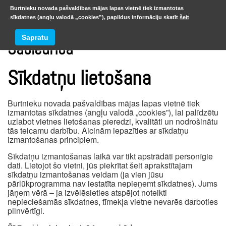
Burtnieku novada pašvaldības mājas lapas vietnē tiek izmantotas
sīkdatnes (angļu valodā „cookies”), papildus informāciju skatīt
šeit
Sapratu
Sabiedrība
Sīkdatņu lietošana
Burtnieku novada pašvaldības mājas lapas vietnē tiek
izmantotas sīkdatnes (angļu valodā „cookies”), lai palīdzētu
uzlabot vietnes lietošanas pieredzi, kvalitāti un nodrošinātu
tās teicamu darbību. Aicinām iepazīties ar sīkdatņu
izmantošanas principiem.
Sīkdatņu izmantošanas laikā var tikt apstrādāti personīgie
dati. Lietojot šo vietni, jūs piekrītat šeit aprakstītajam
sīkdatņu izmantošanas veidam (ja vien jūsu
pārlūkprogramma nav iestatīta nepieņemt sīkdatnes). Jums
jāņem vērā – ja izvēlēsieties atspējot noteikti
nepieciešamās sīkdatnes, tīmekļa vietne nevarēs darboties
pilnvērtīgi.