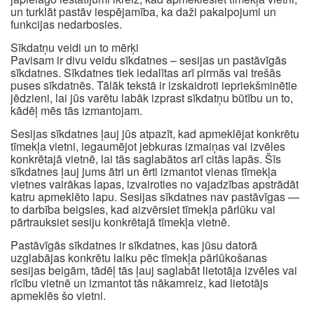
un turklāt pastāv iespējamība, ka daži pakalpojumi un
funkcijas nedarbosies.
Sīkdatņu veidi un to mērķi
Pavisam ir divu veidu sīkdatnes – sesijas un pastāvīgās
sīkdatnes. Sīkdatnes tiek iedalītas arī pirmās vai trešās
puses sīkdatnēs. Tālāk tekstā ir izskaidroti iepriekšminētie
jēdzieni, lai jūs varētu labāk izprast sīkdatņu būtību un to,
kādēļ mēs tās izmantojam.
Sesijas sīkdatnes ļauj jūs atpazīt, kad apmeklējat konkrētu
tīmekļa vietni, iegaumējot jebkuras izmaiņas vai izvēles
konkrētajā vietnē, lai tās saglabātos arī citās lapās. Šīs
sīkdatnes ļauj jums ātri un ērti izmantot vienas tīmekļa
vietnes vairākas lapas, izvairoties no vajadzības apstrādāt
katru apmeklēto lapu. Sesijas sīkdatnes nav pastāvīgas —
to darbība beigsies, kad aizvērsiet tīmekļa pārlūku vai
pārtrauksiet sesiju konkrētajā tīmekļa vietnē.
Pastāvīgās sīkdatnes ir sīkdatnes, kas jūsu datorā
uzglabājas konkrētu laiku pēc tīmekļa pārlūkošanas
sesijas beigām, tādēļ tās ļauj saglabāt lietotāja izvēles vai
rīcību vietnē un izmantot tās nākamreiz, kad lietotājs
apmeklēs šo vietni.