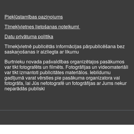
Piekļūstamības paziņojums
Tīmekļvietnes lietošanas noteikumi
Datu privātuma politika
Tīmekļvietnē publicētās informācijas pārpublicēšana bez
saskaņošanas ir aizliegta ar likumu
Burtnieku novada pašvaldības organizētajos pasākumos
var tikt fotografēts un filmēts. Fotogrāfijas un videomateriāli
var tikt izmantoti publicitātes materiālos. Iebildumu
gadījumā varat vērsties pie pasākuma organizatora vai
fotogrāfa, lai Jūs nefotografē un fotogrāfijas ar Jums nekur
neparādās publiski