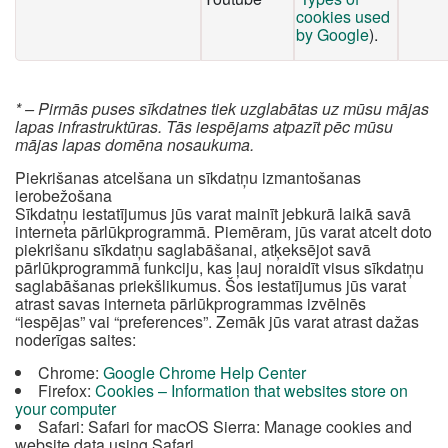
cookies used
by Google
).
* – Pirmās puses sīkdatnes tiek uzglabātas uz mūsu mājas
lapas infrastruktūras. Tās iespējams atpazīt pēc mūsu
mājas lapas domēna nosaukuma.
Piekrišanas atcelšana un sīkdatņu izmantošanas
ierobežošana
Sīkdatņu iestatījumus jūs varat mainīt jebkurā laikā savā
interneta pārlūkprogrammā. Piemēram, jūs varat atcelt doto
piekrišanu sīkdatņu saglabāšanai, atķeksējot savā
pārlūkprogrammā funkciju, kas ļauj noraidīt visus sīkdatņu
saglabāšanas priekšlikumus. Šos iestatījumus jūs varat
atrast savas interneta pārlūkprogrammas izvēlnēs
“iespējas” vai “preferences”. Zemāk jūs varat atrast dažas
noderīgas saites:
Chrome:
Google Chrome Help Center
Firefox:
Cookies – Information that websites store on
your computer
Safari: Safari for macOS Sierra: Manage cookies and
website data using Safari