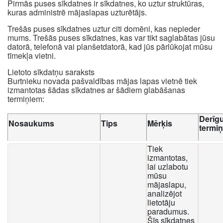
Pirmās puses sīkdatnes ir sīkdatnes, ko uztur struktūras,
kuras administrē mājaslapas uzturētājs.
Trešās puses sīkdatnes uztur citi domēni, kas nepieder
mums. Trešās puses sīkdatnes, kas var tikt saglabātas jūsu
datorā, telefonā vai planšetdatorā, kad jūs pārlūkojat mūsu
tīmekļa vietni.
Lietoto sīkdatņu saraksts
Burtnieku novada pašvaldības mājas lapas vietnē tiek
izmantotas šādas sīkdatnes ar šādiem glabāšanas
termiņiem:
Derīg
Nosaukums
Tips
Mērķis
termi
Tiek
izmantotas,
lai uzlabotu
mūsu
mājaslapu,
analizējot
lietotāju
paradumus.
Šīs sīkdatnes