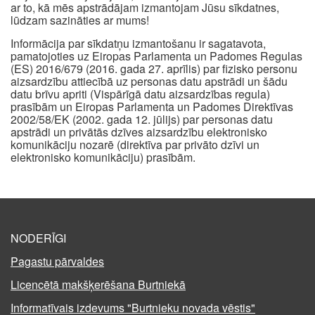
ar to, kā mēs apstrādājam izmantojam Jūsu sīkdatnes,
lūdzam sazināties ar mums!
Informācija par sīkdatņu izmantošanu ir sagatavota,
pamatojoties uz Eiropas Parlamenta un Padomes Regulas
(ES) 2016/679 (2016. gada 27. aprīlis) par fizisko personu
aizsardzību attiecībā uz personas datu apstrādi un šādu
datu brīvu apriti (Vispārīgā datu aizsardzības regula)
prasībām un Eiropas Parlamenta un Padomes Direktīvas
2002/58/EK (2002. gada 12. jūlijs) par personas datu
apstrādi un privātās dzīves aizsardzību elektronisko
komunikāciju nozarē (direktīva par privāto dzīvi un
elektronisko komunikāciju) prasībām.
NODERĪGI
Pagastu pārvaldes
Licencētā makšķerēšana Burtniekā
Informatīvais izdevums "Burtnieku novada vēstis"