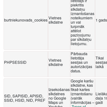
lietotājs ir
piekritis
sīkdatņu
izmantošanas
Vietnes
noteikumiem
burtniekunovads_cookies
1 gads
sīkdatne
un vai
turpmāk
attēlot
paziņojumu
par sīkdatņu
lietojumu.
Pārbauda
lietotāja
Tikai
Vietnes
PHPSESSID
sesijas un
sesija
sīkdatne
autorizācijas
laikā
datus.
Google karšu
sīkdatne, kas
Izsekošanas
fiksē kartes
sīkdatnes
izmantošanu
Lielāk
SID, SAPISID, APISID,
no Google
(vairāk
daļa 1
SSID, HSID, NID, PREF
Maps un
informācijas –
gadi
Youtube
Types of