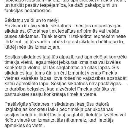
un turklāt pastāv iespējamība, ka daži pakalpojumi un
funkcijas nedarbosies.
Sīkdatņu veidi un to mērķi
Pavisam ir divu veidu sīkdatnes – sesijas un pastāvīgās
sīkdatnes. Sīkdatnes tiek iedalītas arī pirmās vai trešās
puses sīkdatnēs. Tālāk tekstā ir izskaidroti iepriekšminētie
jēdzieni, lai jūs varētu labāk izprast sīkdatņu būtību un to,
kādēļ mēs tās izmantojam.
Sesijas sīkdatnes ļauj jūs atpazīt, kad apmeklējat konkrētu
tīmekļa vietni, iegaumējot jebkuras izmaiņas vai izvēles
konkrētajā vietnē, lai tās saglabātos arī citās lapās. Šīs
sīkdatnes ļauj jums ātri un ērti izmantot vienas tīmekļa
vietnes vairākas lapas, izvairoties no vajadzības apstrādāt
katru apmeklēto lapu. Sesijas sīkdatnes nav pastāvīgas —
to darbība beigsies, kad aizvērsiet tīmekļa pārlūku vai
pārtrauksiet sesiju konkrētajā tīmekļa vietnē.
Pastāvīgās sīkdatnes ir sīkdatnes, kas jūsu datorā
uzglabājas konkrētu laiku pēc tīmekļa pārlūkošanas
sesijas beigām, tādēļ tās ļauj saglabāt lietotāja izvēles vai
rīcību vietnē un izmantot tās nākamreiz, kad lietotājs
apmeklēs šo vietni.