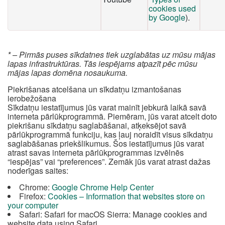
cookies used
by Google
).
* – Pirmās puses sīkdatnes tiek uzglabātas uz mūsu mājas
lapas infrastruktūras. Tās iespējams atpazīt pēc mūsu
mājas lapas domēna nosaukuma.
Piekrišanas atcelšana un sīkdatņu izmantošanas
ierobežošana
Sīkdatņu iestatījumus jūs varat mainīt jebkurā laikā savā
interneta pārlūkprogrammā. Piemēram, jūs varat atcelt doto
piekrišanu sīkdatņu saglabāšanai, atķeksējot savā
pārlūkprogrammā funkciju, kas ļauj noraidīt visus sīkdatņu
saglabāšanas priekšlikumus. Šos iestatījumus jūs varat
atrast savas interneta pārlūkprogrammas izvēlnēs
“iespējas” vai “preferences”. Zemāk jūs varat atrast dažas
noderīgas saites:
Chrome:
Google Chrome Help Center
Firefox:
Cookies – Information that websites store on
your computer
Safari: Safari for macOS Sierra: Manage cookies and
website data using Safari