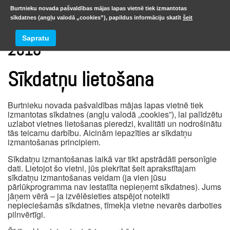
Burtnieku novada pašvaldības mājas lapas vietnē tiek izmantotas
sīkdatnes (angļu valodā „cookies”), papildus informāciju skatīt
šeit
Sapratu
2016
Sīkdatņu lietošana
Burtnieku novada pašvaldības mājas lapas vietnē tiek
izmantotas sīkdatnes (angļu valodā „cookies”), lai palīdzētu
uzlabot vietnes lietošanas pieredzi, kvalitāti un nodrošinātu
tās teicamu darbību. Aicinām iepazīties ar sīkdatņu
izmantošanas principiem.
Sīkdatņu izmantošanas laikā var tikt apstrādāti personīgie
dati. Lietojot šo vietni, jūs piekrītat šeit aprakstītajam
sīkdatņu izmantošanas veidam (ja vien jūsu
pārlūkprogramma nav iestatīta nepieņemt sīkdatnes). Jums
jāņem vērā – ja izvēlēsieties atspējot noteikti
nepieciešamās sīkdatnes, tīmekļa vietne nevarēs darboties
pilnvērtīgi.