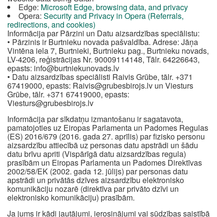
Edge:
Microsoft Edge, browsing data, and privacy
Opera:
Security and Privacy in Opera (Referrals,
redirections, and cookies)
Informācija par Pārzini un Datu aizsardzības speciālistu:
• Pārzinis ir Burtnieku novada pašvaldība. Adrese: Jāņa
Vintēna iela 7, Burtnieki, Burtnieku pag., Burtnieku novads,
LV-4206, reģistrācijas Nr. 90009114148, Tālr. 64226643,
epasts:
info@burtniekunovads.lv
• Datu aizsardzības speciālisti Raivis Grūbe, tālr. +371
67419000, epasts:
Raivis@grubesbirojs.lv
un Viesturs
Grūbe, tālr. +371 67419000, epasts:
Viesturs@grubesbirojs.lv
Informācija par sīkdatņu izmantošanu ir sagatavota,
pamatojoties uz Eiropas Parlamenta un Padomes Regulas
(ES) 2016/679 (2016. gada 27. aprīlis) par fizisko personu
aizsardzību attiecībā uz personas datu apstrādi un šādu
datu brīvu apriti (Vispārīgā datu aizsardzības regula)
prasībām un Eiropas Parlamenta un Padomes Direktīvas
2002/58/EK (2002. gada 12. jūlijs) par personas datu
apstrādi un privātās dzīves aizsardzību elektronisko
komunikāciju nozarē (direktīva par privāto dzīvi un
elektronisko komunikāciju) prasībām.
Ja jums ir kādi jautājumi, ierosinājumi vai sūdzības saistībā