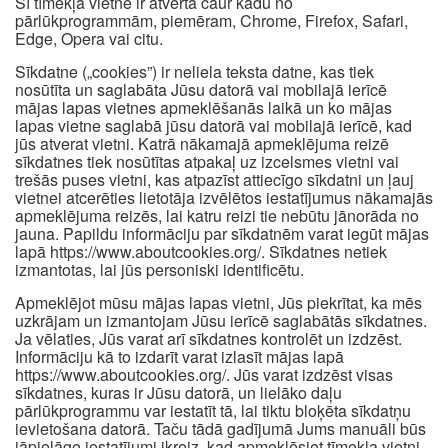
Šī tīmekļa vietne ir atvērta caur kādu no
pārlūkprogrammām, piemēram, Chrome, Firefox, Safari,
Edge, Opera vai citu.
Sīkdatne („cookies”) ir neliela teksta datne, kas tiek
nosūtīta un saglabāta Jūsu datorā vai mobilajā ierīcē
mājas lapas vietnes apmeklēšanās laikā un ko mājas
lapas vietne saglabā jūsu datorā vai mobilajā ierīcē, kad
jūs atverat vietni. Katrā nākamajā apmeklējuma reizē
sīkdatnes tiek nosūtītas atpakaļ uz izcelsmes vietni vai
trešās puses vietni, kas atpazīst attiecīgo sīkdatni un ļauj
vietnei atcerēties lietotāja izvēlētos iestatījumus nākamajās
apmeklējuma reizēs, lai katru reizi tie nebūtu jānorāda no
jauna. Papildu informāciju par sīkdatnēm varat iegūt mājas
lapā https://www.aboutcookies.org/. Sīkdatnes netiek
izmantotas, lai jūs personiski identificētu.
Apmeklējot mūsu mājas lapas vietni, Jūs piekrītat, ka mēs
uzkrājam un izmantojam Jūsu ierīcē saglabātās sīkdatnes.
Ja vēlaties, Jūs varat arī sīkdatnes kontrolēt un izdzēst.
Informāciju kā to izdarīt varat izlasīt mājas lapā
https://www.aboutcookies.org/. Jūs varat izdzēst visas
sīkdatnes, kuras ir Jūsu datorā, un lielāko daļu
pārlūkprogrammu var iestatīt tā, lai tiktu bloķēta sīkdatņu
ievietošana datorā. Taču tādā gadījumā Jums manuāli būs
jāpielāgo iestatījumi ikreiz, kad apmeklēsiet tīmekļa vietni,