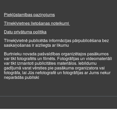
Piekļūstamības paziņojums
Tīmekļvietnes lietošanas noteikumi
Datu privātuma politika
Tīmekļvietnē publicētās informācijas pārpublicēšana bez
saskaņošanas ir aizliegta ar likumu
Burtnieku novada pašvaldības organizētajos pasākumos
var tikt fotografēts un filmēts. Fotogrāfijas un videomateriāli
var tikt izmantoti publicitātes materiālos. Iebildumu
gadījumā varat vērsties pie pasākuma organizatora vai
fotogrāfa, lai Jūs nefotografē un fotogrāfijas ar Jums nekur
neparādās publiski