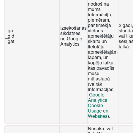
nodrošina
mums
informāciju,
piemēram,
par tīmekļa
2 gadi
Izsekošanas
_ga
vietnes
stunda
sīkdatnes
_gid
apmeklētāju
vai tika
no Google
_gat
skaitu un
sesija
Analytics
lietotāju
laikā
apmeklētajām
lapām, un
kopējo laiku,
kas pavadīts
mūsu
mājaslapā
(vairāk
informācijas –
Google
Analytics
Cookie
Usage on
Websites
).
Nosaka, vai