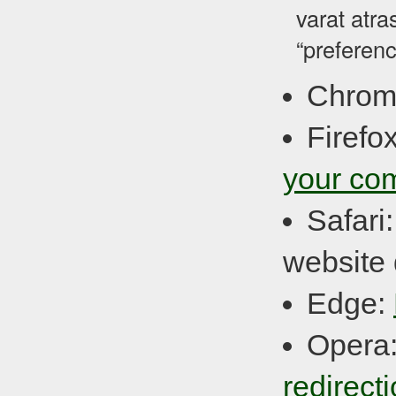
varat atra
“preferenc
Chrom
Firefo
your co
Safari
website 
Edge:
Opera
redirect