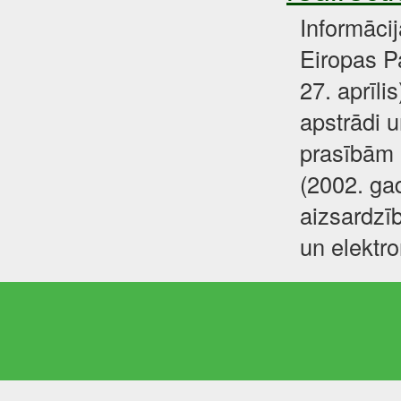
Informāci
Eiropas P
27. aprīli
apstrādi u
prasībām 
(2002. gad
aizsardzīb
un elektr