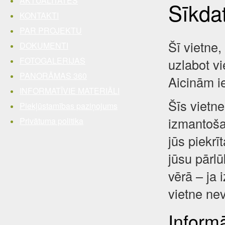
AKTUALITĀTES
Sīkda
KONTAKTI
PAR PROJEKTU
Šī vietne,
DOKUMENTI
FOTOGALERIJAS
uzlabot vi
PANORĀMAS 360
Aicinām i
INFORMATĪVIE MATERIĀLI
Šīs vietne
Piekļūstamības paziņojums
izmantošan
Privātuma politika
jūs piekrī
jūsu pārl
vērā – ja 
vietne nev
Inform