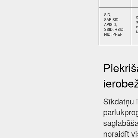
SID,
SAPISID,
s
APISID,
SSID, HSID,
NID, PREF
Piekri
ierobe
Sīkdatņu i
pārlūkpro
saglabāša
noraidīt 