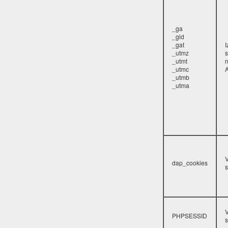
_ga
_gid
_gat
_utmz
s
_utmt
_utmc
A
_utmb
_utma
V
dap_cookies
s
V
PHPSESSID
s