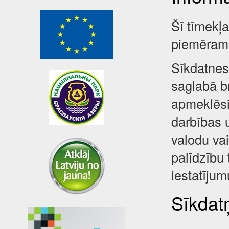
Šī tīmekļ
piemēram,
Sīkdatnes 
saglabā br
apmeklēsi
darbības 
valodu va
palīdzību 
iestatījum
Sīkdatņ