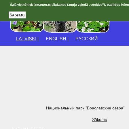
Šajā vietnē tiek izmantotas sīkdatnes (angļu valodā „cookies”), papildus infor
Sapratu
LATVISKI
|
ENGLISH
|
РУССКИЙ
Национальный парк “Браславские озера”
Sākums