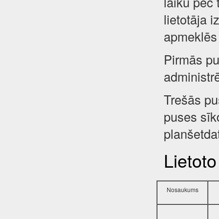
laiku pēc 
lietotāja 
apmeklēs 
Pirmās pus
administr
Trešās pu
puses sīkd
planšetdat
Lietoto
Nosaukums