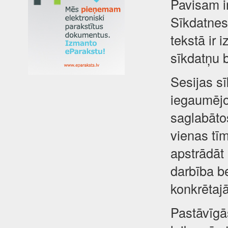
Pavisam i
Sīkdatnes 
tekstā ir 
sīkdatņu 
Sesijas sī
iegaumējot
saglabātos
vienas tīm
apstrādāt
darbība be
konkrētajā
Pastāvīgā