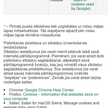
cookies used
by Google
).
* – Pirmās puses sīkdatnes tiek uzglabātas uz mūsu mājas
lapas infrastruktūras. Tās iespējams atpazīt pēc mūsu
mājas lapas domēna nosaukuma.
Piekrišanas atcelšana un sīkdatņu izmantošanas
ierobežošana
Sīkdatņu iestatījumus jūs varat mainīt jebkurā laikā savā
interneta pārlūkprogrammā. Piemēram, jūs varat atcelt doto
piekrišanu sīkdatņu saglabāšanai, atķeksējot savā
pārlūkprogrammā funkciju, kas ļauj noraidīt visus sīkdatņu
saglabāšanas priekšlikumus. Šos iestatījumus jūs varat
atrast savas interneta pārlūkprogrammas izvēlnēs
“iespējas” vai “preferences”. Zemāk jūs varat atrast dažas
noderīgas saites:
Chrome:
Google Chrome Help Center
Firefox:
Cookies – Information that websites store on
your computer
Safari: Safari for macOS Sierra: Manage cookies and
website data using Safari