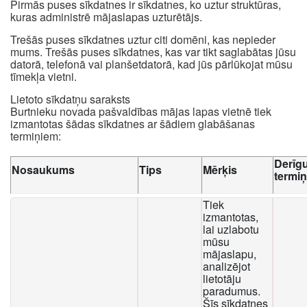
Pirmās puses sīkdatnes ir sīkdatnes, ko uztur struktūras,
kuras administrē mājaslapas uzturētājs.
Trešās puses sīkdatnes uztur citi domēni, kas nepieder
mums. Trešās puses sīkdatnes, kas var tikt saglabātas jūsu
datorā, telefonā vai planšetdatorā, kad jūs pārlūkojat mūsu
tīmekļa vietni.
Lietoto sīkdatņu saraksts
Burtnieku novada pašvaldības mājas lapas vietnē tiek
izmantotas šādas sīkdatnes ar šādiem glabāšanas
termiņiem:
Derīg
Nosaukums
Tips
Mērķis
termi
Tiek
izmantotas,
lai uzlabotu
mūsu
mājaslapu,
analizējot
lietotāju
paradumus.
Šīs sīkdatnes