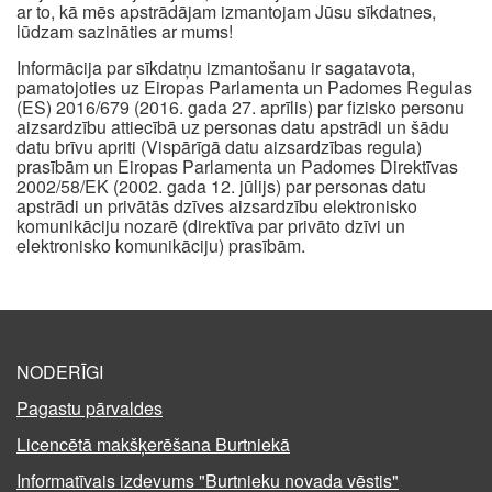
ar to, kā mēs apstrādājam izmantojam Jūsu sīkdatnes,
lūdzam sazināties ar mums!
Informācija par sīkdatņu izmantošanu ir sagatavota,
pamatojoties uz Eiropas Parlamenta un Padomes Regulas
(ES) 2016/679 (2016. gada 27. aprīlis) par fizisko personu
aizsardzību attiecībā uz personas datu apstrādi un šādu
datu brīvu apriti (Vispārīgā datu aizsardzības regula)
prasībām un Eiropas Parlamenta un Padomes Direktīvas
2002/58/EK (2002. gada 12. jūlijs) par personas datu
apstrādi un privātās dzīves aizsardzību elektronisko
komunikāciju nozarē (direktīva par privāto dzīvi un
elektronisko komunikāciju) prasībām.
NODERĪGI
Pagastu pārvaldes
Licencētā makšķerēšana Burtniekā
Informatīvais izdevums "Burtnieku novada vēstis"