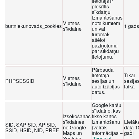
lietotājs ir
piekritis
sīkdatņu
izmantošanas
Vietnes
noteikumiem
burtniekunovads_cookies
1 gads
sīkdatne
un vai
turpmāk
attēlot
paziņojumu
par sīkdatņu
lietojumu.
Pārbauda
lietotāja
Tikai
Vietnes
PHPSESSID
sesijas un
sesija
sīkdatne
autorizācijas
laikā
datus.
Google karšu
sīkdatne, kas
Izsekošanas
fiksē kartes
sīkdatnes
izmantošanu
Lielāk
SID, SAPISID, APISID,
no Google
(vairāk
daļa 1
SSID, HSID, NID, PREF
Maps un
informācijas –
gadi
Youtube
Types of