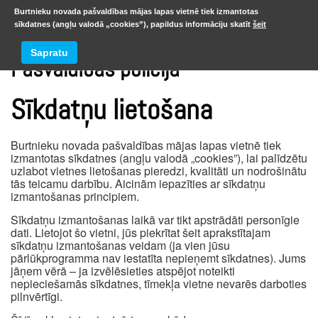
Burtnieku novada pašvaldības mājas lapas vietnē tiek izmantotas
sīkdatnes (angļu valodā „cookies”), papildus informāciju skatīt
šeit
Sapratu
Pašvaldības policija
Sīkdatņu lietošana
Burtnieku novada pašvaldības mājas lapas vietnē tiek
izmantotas sīkdatnes (angļu valodā „cookies”), lai palīdzētu
uzlabot vietnes lietošanas pieredzi, kvalitāti un nodrošinātu
tās teicamu darbību. Aicinām iepazīties ar sīkdatņu
izmantošanas principiem.
Sīkdatņu izmantošanas laikā var tikt apstrādāti personīgie
dati. Lietojot šo vietni, jūs piekrītat šeit aprakstītajam
sīkdatņu izmantošanas veidam (ja vien jūsu
pārlūkprogramma nav iestatīta nepieņemt sīkdatnes). Jums
jāņem vērā – ja izvēlēsieties atspējot noteikti
nepieciešamās sīkdatnes, tīmekļa vietne nevarēs darboties
pilnvērtīgi.