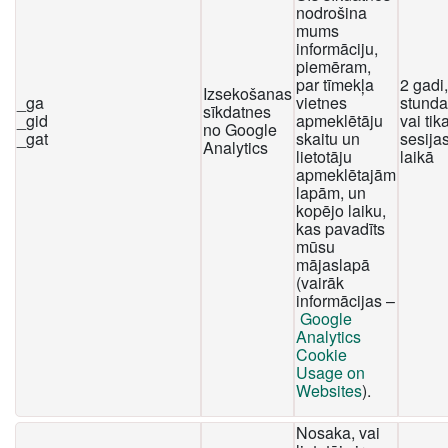
nodrošina
mums
informāciju,
piemēram,
par tīmekļa
2 gadi
Izsekošanas
_ga
vietnes
stunda
sīkdatnes
_gid
apmeklētāju
vai tika
no Google
_gat
skaitu un
sesija
Analytics
lietotāju
laikā
apmeklētajām
lapām, un
kopējo laiku,
kas pavadīts
mūsu
mājaslapā
(vairāk
informācijas –
Google
Analytics
Cookie
Usage on
Websites
).
Nosaka, vai