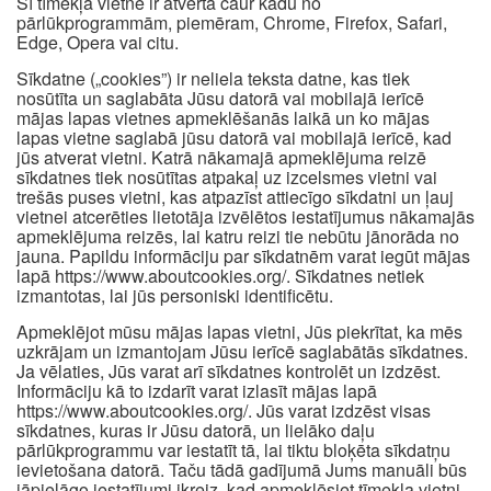
Šī tīmekļa vietne ir atvērta caur kādu no
pārlūkprogrammām, piemēram, Chrome, Firefox, Safari,
Edge, Opera vai citu.
Sīkdatne („cookies”) ir neliela teksta datne, kas tiek
nosūtīta un saglabāta Jūsu datorā vai mobilajā ierīcē
mājas lapas vietnes apmeklēšanās laikā un ko mājas
lapas vietne saglabā jūsu datorā vai mobilajā ierīcē, kad
jūs atverat vietni. Katrā nākamajā apmeklējuma reizē
sīkdatnes tiek nosūtītas atpakaļ uz izcelsmes vietni vai
trešās puses vietni, kas atpazīst attiecīgo sīkdatni un ļauj
vietnei atcerēties lietotāja izvēlētos iestatījumus nākamajās
apmeklējuma reizēs, lai katru reizi tie nebūtu jānorāda no
jauna. Papildu informāciju par sīkdatnēm varat iegūt mājas
lapā https://www.aboutcookies.org/. Sīkdatnes netiek
izmantotas, lai jūs personiski identificētu.
Apmeklējot mūsu mājas lapas vietni, Jūs piekrītat, ka mēs
uzkrājam un izmantojam Jūsu ierīcē saglabātās sīkdatnes.
Ja vēlaties, Jūs varat arī sīkdatnes kontrolēt un izdzēst.
Informāciju kā to izdarīt varat izlasīt mājas lapā
https://www.aboutcookies.org/. Jūs varat izdzēst visas
sīkdatnes, kuras ir Jūsu datorā, un lielāko daļu
pārlūkprogrammu var iestatīt tā, lai tiktu bloķēta sīkdatņu
ievietošana datorā. Taču tādā gadījumā Jums manuāli būs
jāpielāgo iestatījumi ikreiz, kad apmeklēsiet tīmekļa vietni,