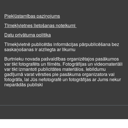
Piekļūstamības paziņojums
Tīmekļvietnes lietošanas noteikumi
Datu privātuma politika
Tīmekļvietnē publicētās informācijas pārpublicēšana bez
saskaņošanas ir aizliegta ar likumu
Burtnieku novada pašvaldības organizētajos pasākumos
var tikt fotografēts un filmēts. Fotogrāfijas un videomateriāli
var tikt izmantoti publicitātes materiālos. Iebildumu
gadījumā varat vērsties pie pasākuma organizatora vai
fotogrāfa, lai Jūs nefotografē un fotogrāfijas ar Jums nekur
neparādās publiski