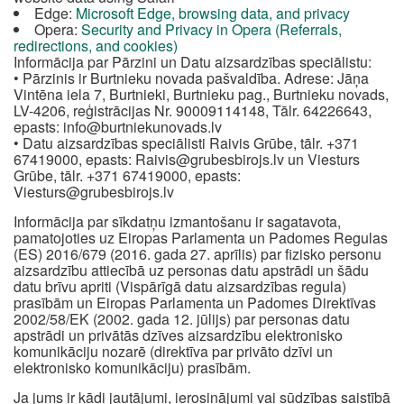
Edge:
Microsoft Edge, browsing data, and privacy
Opera:
Security and Privacy in Opera (Referrals,
redirections, and cookies)
Informācija par Pārzini un Datu aizsardzības speciālistu:
• Pārzinis ir Burtnieku novada pašvaldība. Adrese: Jāņa
Vintēna iela 7, Burtnieki, Burtnieku pag., Burtnieku novads,
LV-4206, reģistrācijas Nr. 90009114148, Tālr. 64226643,
epasts:
info@burtniekunovads.lv
• Datu aizsardzības speciālisti Raivis Grūbe, tālr. +371
67419000, epasts:
Raivis@grubesbirojs.lv
un Viesturs
Grūbe, tālr. +371 67419000, epasts:
Viesturs@grubesbirojs.lv
Informācija par sīkdatņu izmantošanu ir sagatavota,
pamatojoties uz Eiropas Parlamenta un Padomes Regulas
(ES) 2016/679 (2016. gada 27. aprīlis) par fizisko personu
aizsardzību attiecībā uz personas datu apstrādi un šādu
datu brīvu apriti (Vispārīgā datu aizsardzības regula)
prasībām un Eiropas Parlamenta un Padomes Direktīvas
2002/58/EK (2002. gada 12. jūlijs) par personas datu
apstrādi un privātās dzīves aizsardzību elektronisko
komunikāciju nozarē (direktīva par privāto dzīvi un
elektronisko komunikāciju) prasībām.
Ja jums ir kādi jautājumi, ierosinājumi vai sūdzības saistībā