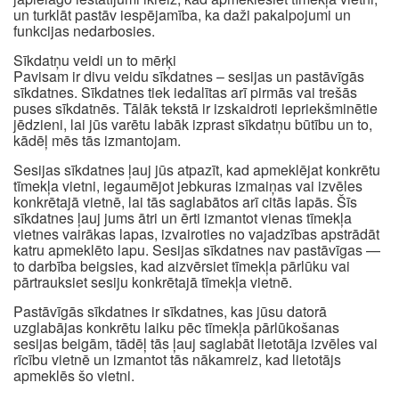
un turklāt pastāv iespējamība, ka daži pakalpojumi un
funkcijas nedarbosies.
Sīkdatņu veidi un to mērķi
Pavisam ir divu veidu sīkdatnes – sesijas un pastāvīgās
sīkdatnes. Sīkdatnes tiek iedalītas arī pirmās vai trešās
puses sīkdatnēs. Tālāk tekstā ir izskaidroti iepriekšminētie
jēdzieni, lai jūs varētu labāk izprast sīkdatņu būtību un to,
kādēļ mēs tās izmantojam.
Sesijas sīkdatnes ļauj jūs atpazīt, kad apmeklējat konkrētu
tīmekļa vietni, iegaumējot jebkuras izmaiņas vai izvēles
konkrētajā vietnē, lai tās saglabātos arī citās lapās. Šīs
sīkdatnes ļauj jums ātri un ērti izmantot vienas tīmekļa
vietnes vairākas lapas, izvairoties no vajadzības apstrādāt
katru apmeklēto lapu. Sesijas sīkdatnes nav pastāvīgas —
to darbība beigsies, kad aizvērsiet tīmekļa pārlūku vai
pārtrauksiet sesiju konkrētajā tīmekļa vietnē.
Pastāvīgās sīkdatnes ir sīkdatnes, kas jūsu datorā
uzglabājas konkrētu laiku pēc tīmekļa pārlūkošanas
sesijas beigām, tādēļ tās ļauj saglabāt lietotāja izvēles vai
rīcību vietnē un izmantot tās nākamreiz, kad lietotājs
apmeklēs šo vietni.