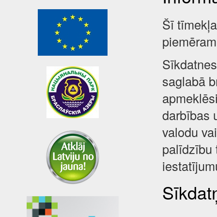
Šī tīmekļ
piemēram,
Sīkdatnes 
saglabā br
apmeklēsi
darbības 
valodu va
palīdzību 
iestatījum
Sīkdatņ