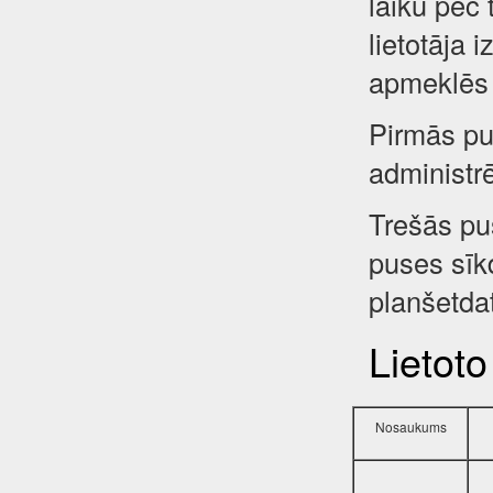
laiku pēc 
lietotāja 
apmeklēs 
Pirmās pus
administr
Trešās pu
puses sīkd
planšetdat
Lietoto
Nosaukums