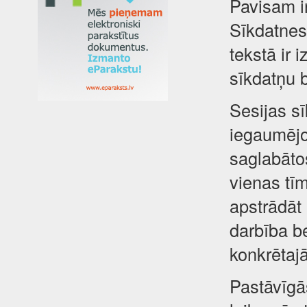
Pavisam i
Sīkdatnes 
tekstā ir 
sīkdatņu 
Sesijas sī
iegaumējot
saglabātos
vienas tīm
apstrādāt
darbība be
konkrētajā
Pastāvīgā