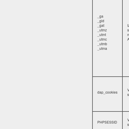
_ga
_gid
_gat
_utmz
s
_utmt
_utmc
A
_utmb
_utma
V
dap_cookies
s
V
PHPSESSID
s