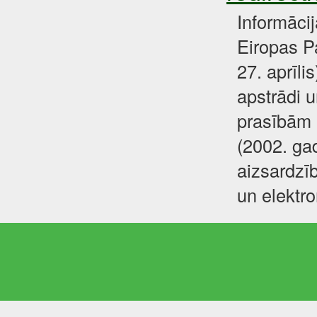
Informāci
Eiropas P
27. aprīli
apstrādi u
prasībām 
(2002. gad
aizsardzīb
un elektr