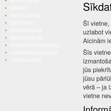
AKTUALITĀTES
Sīkda
KONTAKTI
PAR PROJEKTU
Šī vietne,
DOKUMENTI
FOTOGALERIJAS
uzlabot vi
PANORĀMAS 360
Aicinām i
INFORMATĪVIE MATERIĀLI
Šīs vietne
Piekļūstamības paziņojums
izmantošan
Privātuma politika
jūs piekrī
jūsu pārl
vērā – ja 
vietne nev
Inform