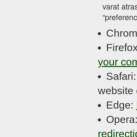
varat atra
“preferenc
Chrom
Firefo
your co
Safari
website 
Edge:
Opera
redirect