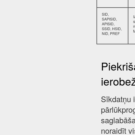
SID,
SAPISID,
s
APISID,
SSID, HSID,
NID, PREF
Piekri
ierobe
Sīkdatņu i
pārlūkpro
saglabāša
noraidīt 