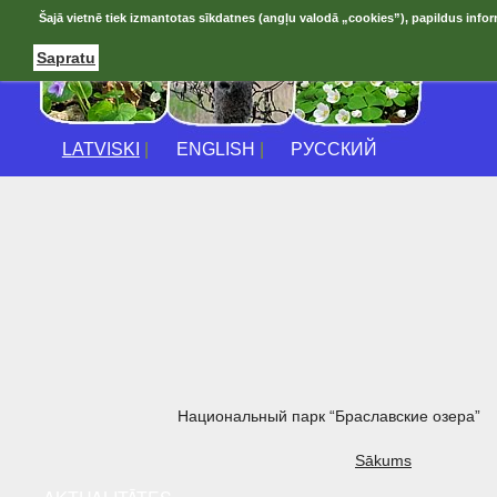
Šajā vietnē tiek izmantotas sīkdatnes (angļu valodā „cookies”), papildus infor
Sapratu
LATVISKI
|
ENGLISH
|
РУССКИЙ
Национальный парк “Браславские озера”
Sākums