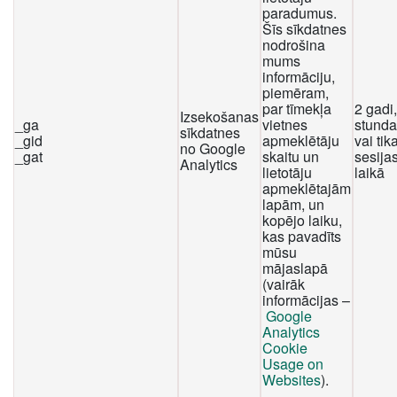
paradumus.
Šīs sīkdatnes
nodrošina
mums
informāciju,
piemēram,
par tīmekļa
2 gadi
Izsekošanas
_ga
vietnes
stunda
sīkdatnes
_gid
apmeklētāju
vai tika
no Google
_gat
skaitu un
sesija
Analytics
lietotāju
laikā
apmeklētajām
lapām, un
kopējo laiku,
kas pavadīts
mūsu
mājaslapā
(vairāk
informācijas –
Google
Analytics
Cookie
Usage on
Websites
).