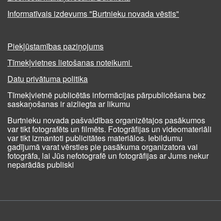
Informatīvais izdevums "Burtnieku novada vēstis"
Piekļūstamības paziņojums
Tīmekļvietnes lietošanas noteikumi
Datu privātuma politika
Tīmekļvietnē publicētās informācijas pārpublicēšana bez
saskaņošanas ir aizliegta ar likumu
Burtnieku novada pašvaldības organizētajos pasākumos
var tikt fotografēts un filmēts. Fotogrāfijas un videomateriāli
var tikt izmantoti publicitātes materiālos. Iebildumu
gadījumā varat vērsties pie pasākuma organizatora vai
fotogrāfa, lai Jūs nefotografē un fotogrāfijas ar Jums nekur
neparādās publiski