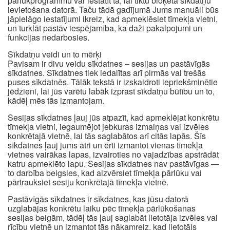
pārlūkprogrammu var iestatīt tā, lai tiktu bloķēta sīkdatņu
ievietošana datorā. Taču tādā gadījumā Jums manuāli būs
jāpielāgo iestatījumi ikreiz, kad apmeklēsiet tīmekļa vietni,
un turklāt pastāv iespējamība, ka daži pakalpojumi un
funkcijas nedarbosies.
Sīkdatņu veidi un to mērķi
Pavisam ir divu veidu sīkdatnes – sesijas un pastāvīgās
sīkdatnes. Sīkdatnes tiek iedalītas arī pirmās vai trešās
puses sīkdatnēs. Tālāk tekstā ir izskaidroti iepriekšminētie
jēdzieni, lai jūs varētu labāk izprast sīkdatņu būtību un to,
kādēļ mēs tās izmantojam.
Sesijas sīkdatnes ļauj jūs atpazīt, kad apmeklējat konkrētu
tīmekļa vietni, iegaumējot jebkuras izmaiņas vai izvēles
konkrētajā vietnē, lai tās saglabātos arī citās lapās. Šīs
sīkdatnes ļauj jums ātri un ērti izmantot vienas tīmekļa
vietnes vairākas lapas, izvairoties no vajadzības apstrādāt
katru apmeklēto lapu. Sesijas sīkdatnes nav pastāvīgas —
to darbība beigsies, kad aizvērsiet tīmekļa pārlūku vai
pārtrauksiet sesiju konkrētajā tīmekļa vietnē.
Pastāvīgās sīkdatnes ir sīkdatnes, kas jūsu datorā
uzglabājas konkrētu laiku pēc tīmekļa pārlūkošanas
sesijas beigām, tādēļ tās ļauj saglabāt lietotāja izvēles vai
rīcību vietnē un izmantot tās nākamreiz, kad lietotājs