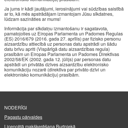
Ja jums ir kādi jautājumi, ierosinājumi vai sūdzības saistībā
ar to, kā mēs apstrādājam izmantojam Jūsu sīkdatnes,
lūdzam sazināties ar mums!
Informācija par sīkdatņu izmantošanu ir sagatavota,
pamatojoties uz Eiropas Parlamenta un Padomes Regulas
(ES) 2016/679 (2016. gada 27. aprīlis) par fizisko personu
aizsardzību attiecībā uz personas datu apstrādi un šādu
datu brīvu apriti (Vispārīgā datu aizsardzības regula)
prasībām un Eiropas Parlamenta un Padomes Direktīvas
2002/58/EK (2002. gada 12. jūlijs) par personas datu
apstrādi un privātās dzīves aizsardzību elektronisko
komunikāciju nozarē (direktīva par privāto dzīvi un
elektronisko komunikāciju) prasībām.
NODERĪGI
Pagastu pārvaldes
Licencētā makšķerēšana Burtniekā