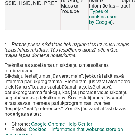
no Google
(vairāk
daļa 1
SSID, HSID, NID, PREF
Maps un
informācijas –
gadi
Youtube
Types of
cookies used
by Google
).
* – Pirmās puses sīkdatnes tiek uzglabātas uz mūsu mājas
lapas infrastruktūras. Tās iespējams atpazīt pēc mūsu
mājas lapas domēna nosaukuma.
Piekrišanas atcelšana un sīkdatņu izmantošanas
ierobežošana
Sīkdatņu iestatījumus jūs varat mainīt jebkurā laikā savā
interneta pārlūkprogrammā. Piemēram, jūs varat atcelt doto
piekrišanu sīkdatņu saglabāšanai, atķeksējot savā
pārlūkprogrammā funkciju, kas ļauj noraidīt visus sīkdatņu
saglabāšanas priekšlikumus. Šos iestatījumus jūs varat
atrast savas interneta pārlūkprogrammas izvēlnēs
“iespējas” vai “preferences”. Zemāk jūs varat atrast dažas
noderīgas saites:
Chrome:
Google Chrome Help Center
Firefox:
Cookies – Information that websites store on
your computer