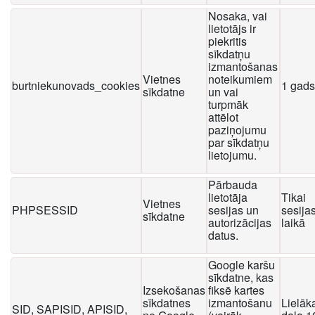
Nosaka, vai
lietotājs ir
piekritis
sīkdatņu
izmantošanas
Vietnes
noteikumiem
burtniekunovads_cookies
1 gads
sīkdatne
un vai
turpmāk
attēlot
paziņojumu
par sīkdatņu
lietojumu.
Pārbauda
lietotāja
Tikai
Vietnes
PHPSESSID
sesijas un
sesija
sīkdatne
autorizācijas
laikā
datus.
Google karšu
sīkdatne, kas
Izsekošanas
fiksē kartes
sīkdatnes
izmantošanu
Lielāk
SID, SAPISID, APISID,