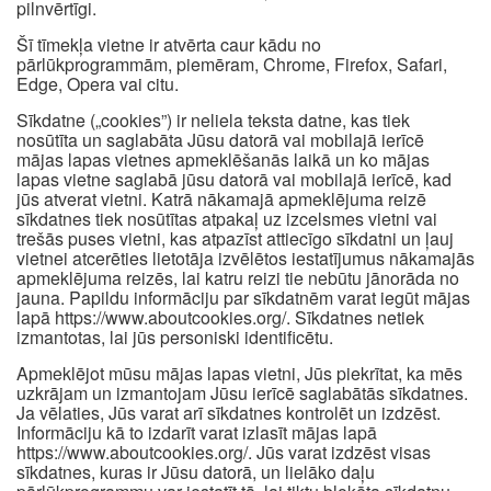
pilnvērtīgi.
Šī tīmekļa vietne ir atvērta caur kādu no
pārlūkprogrammām, piemēram, Chrome, Firefox, Safari,
Edge, Opera vai citu.
Sīkdatne („cookies”) ir neliela teksta datne, kas tiek
nosūtīta un saglabāta Jūsu datorā vai mobilajā ierīcē
mājas lapas vietnes apmeklēšanās laikā un ko mājas
lapas vietne saglabā jūsu datorā vai mobilajā ierīcē, kad
jūs atverat vietni. Katrā nākamajā apmeklējuma reizē
sīkdatnes tiek nosūtītas atpakaļ uz izcelsmes vietni vai
trešās puses vietni, kas atpazīst attiecīgo sīkdatni un ļauj
vietnei atcerēties lietotāja izvēlētos iestatījumus nākamajās
apmeklējuma reizēs, lai katru reizi tie nebūtu jānorāda no
jauna. Papildu informāciju par sīkdatnēm varat iegūt mājas
lapā https://www.aboutcookies.org/. Sīkdatnes netiek
izmantotas, lai jūs personiski identificētu.
Apmeklējot mūsu mājas lapas vietni, Jūs piekrītat, ka mēs
uzkrājam un izmantojam Jūsu ierīcē saglabātās sīkdatnes.
Ja vēlaties, Jūs varat arī sīkdatnes kontrolēt un izdzēst.
Informāciju kā to izdarīt varat izlasīt mājas lapā
https://www.aboutcookies.org/. Jūs varat izdzēst visas
sīkdatnes, kuras ir Jūsu datorā, un lielāko daļu