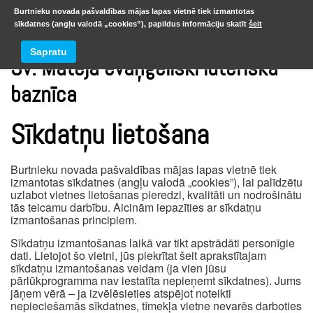
Burtnieku novada pašvaldības mājas lapas vietnē tiek izmantotas
sīkdatnes (angļu valodā „cookies”), papildus informāciju skatīt
šeit
Sapratu
Sv. Mateja evaņģēliski luteriskā
baznīca
Sīkdatņu lietošana
Burtnieku novada pašvaldības mājas lapas vietnē tiek
izmantotas sīkdatnes (angļu valodā „cookies”), lai palīdzētu
uzlabot vietnes lietošanas pieredzi, kvalitāti un nodrošinātu
tās teicamu darbību. Aicinām iepazīties ar sīkdatņu
izmantošanas principiem.
Sīkdatņu izmantošanas laikā var tikt apstrādāti personīgie
dati. Lietojot šo vietni, jūs piekrītat šeit aprakstītajam
sīkdatņu izmantošanas veidam (ja vien jūsu
pārlūkprogramma nav iestatīta nepieņemt sīkdatnes). Jums
jāņem vērā – ja izvēlēsieties atspējot noteikti
nepieciešamās sīkdatnes, tīmekļa vietne nevarēs darboties