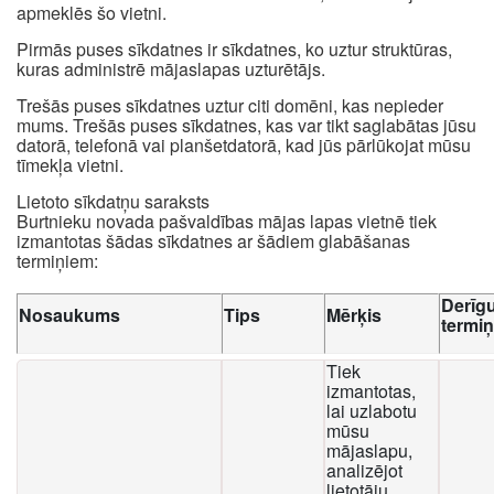
apmeklēs šo vietni.
Pirmās puses sīkdatnes ir sīkdatnes, ko uztur struktūras,
kuras administrē mājaslapas uzturētājs.
Trešās puses sīkdatnes uztur citi domēni, kas nepieder
mums. Trešās puses sīkdatnes, kas var tikt saglabātas jūsu
datorā, telefonā vai planšetdatorā, kad jūs pārlūkojat mūsu
tīmekļa vietni.
Lietoto sīkdatņu saraksts
Burtnieku novada pašvaldības mājas lapas vietnē tiek
izmantotas šādas sīkdatnes ar šādiem glabāšanas
termiņiem:
Derīg
Nosaukums
Tips
Mērķis
termi
Tiek
izmantotas,
lai uzlabotu
mūsu
mājaslapu,
analizējot
lietotāju