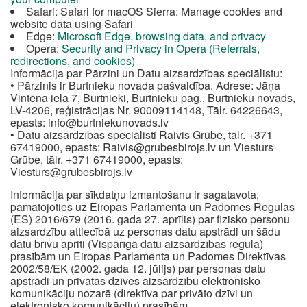
Safari: Safari for macOS Sierra: Manage cookies and
website data using Safari
Edge:
Microsoft Edge, browsing data, and privacy
Opera:
Security and Privacy in Opera (Referrals,
redirections, and cookies)
Informācija par Pārzini un Datu aizsardzības speciālistu:
• Pārzinis ir Burtnieku novada pašvaldība. Adrese: Jāņa
Vintēna iela 7, Burtnieki, Burtnieku pag., Burtnieku novads,
LV-4206, reģistrācijas Nr. 90009114148, Tālr. 64226643,
epasts:
info@burtniekunovads.lv
• Datu aizsardzības speciālisti Raivis Grūbe, tālr. +371
67419000, epasts:
Raivis@grubesbirojs.lv
un Viesturs
Grūbe, tālr. +371 67419000, epasts:
Viesturs@grubesbirojs.lv
Informācija par sīkdatņu izmantošanu ir sagatavota,
pamatojoties uz Eiropas Parlamenta un Padomes Regulas
(ES) 2016/679 (2016. gada 27. aprīlis) par fizisko personu
aizsardzību attiecībā uz personas datu apstrādi un šādu
datu brīvu apriti (Vispārīgā datu aizsardzības regula)
prasībām un Eiropas Parlamenta un Padomes Direktīvas
2002/58/EK (2002. gada 12. jūlijs) par personas datu
apstrādi un privātās dzīves aizsardzību elektronisko
komunikāciju nozarē (direktīva par privāto dzīvi un
elektronisko komunikāciju) prasībām.