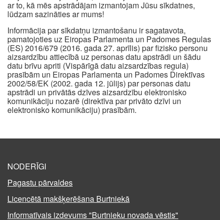
ar to, kā mēs apstrādājam izmantojam Jūsu sīkdatnes,
lūdzam sazināties ar mums!
Informācija par sīkdatņu izmantošanu ir sagatavota,
pamatojoties uz Eiropas Parlamenta un Padomes Regulas
(ES) 2016/679 (2016. gada 27. aprīlis) par fizisko personu
aizsardzību attiecībā uz personas datu apstrādi un šādu
datu brīvu apriti (Vispārīgā datu aizsardzības regula)
prasībām un Eiropas Parlamenta un Padomes Direktīvas
2002/58/EK (2002. gada 12. jūlijs) par personas datu
apstrādi un privātās dzīves aizsardzību elektronisko
komunikāciju nozarē (direktīva par privāto dzīvi un
elektronisko komunikāciju) prasībām.
NODERĪGI
Pagastu pārvaldes
Licencētā makšķerēšana Burtniekā
Informatīvais izdevums "Burtnieku novada vēstis"