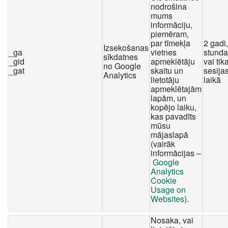
nodrošina
mums
informāciju,
piemēram,
par tīmekļa
2 gadi
Izsekošanas
_ga
vietnes
stunda
sīkdatnes
_gid
apmeklētāju
vai tika
no Google
_gat
skaitu un
sesija
Analytics
lietotāju
laikā
apmeklētajām
lapām, un
kopējo laiku,
kas pavadīts
mūsu
mājaslapā
(vairāk
informācijas –
Google
Analytics
Cookie
Usage on
Websites
).
Nosaka, vai