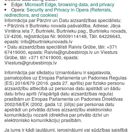
Edge:
Microsoft Edge, browsing data, and privacy
Opera:
Security and Privacy in Opera (Referrals,
redirections, and cookies)
Informācija par Pārzini un Datu aizsardzības speciālistu:
• Pārzinis ir Burtnieku novada pašvaldība. Adrese: Jāņa
Vintēna iela 7, Burtnieki, Burtnieku pag., Burtnieku novads,
LV-4206, reģistrācijas Nr. 90009114148, Tālr. 64226643,
epasts:
info@burtniekunovads.lv
• Datu aizsardzības speciālisti Raivis Grūbe, tālr. +371
67419000, epasts:
Raivis@grubesbirojs.lv
un Viesturs
Grūbe, tālr. +371 67419000, epasts:
Viesturs@grubesbirojs.lv
Informācija par sīkdatņu izmantošanu ir sagatavota,
pamatojoties uz Eiropas Parlamenta un Padomes Regulas
(ES) 2016/679 (2016. gada 27. aprīlis) par fizisko personu
aizsardzību attiecībā uz personas datu apstrādi un šādu
datu brīvu apriti (Vispārīgā datu aizsardzības regula)
prasībām un Eiropas Parlamenta un Padomes Direktīvas
2002/58/EK (2002. gada 12. jūlijs) par personas datu
apstrādi un privātās dzīves aizsardzību elektronisko
komunikāciju nozarē (direktīva par privāto dzīvi un
elektronisko komunikāciju) prasībām.
Ja jums ir kādi jautājumi, ierosinājumi vai sūdzības saistībā