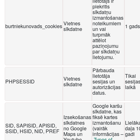
lietotājs ir
piekritis
sīkdatņu
izmantošanas
Vietnes
noteikumiem
burtniekunovads_cookies
1 gads
sīkdatne
un vai
turpmāk
attēlot
paziņojumu
par sīkdatņu
lietojumu.
Pārbauda
lietotāja
Tikai
Vietnes
PHPSESSID
sesijas un
sesija
sīkdatne
autorizācijas
laikā
datus.
Google karšu
sīkdatne, kas
Izsekošanas
fiksē kartes
sīkdatnes
izmantošanu
Lielāk
SID, SAPISID, APISID,
no Google
(vairāk
daļa 1
SSID, HSID, NID, PREF
Maps un
informācijas –
gadi
Youtube
Types of