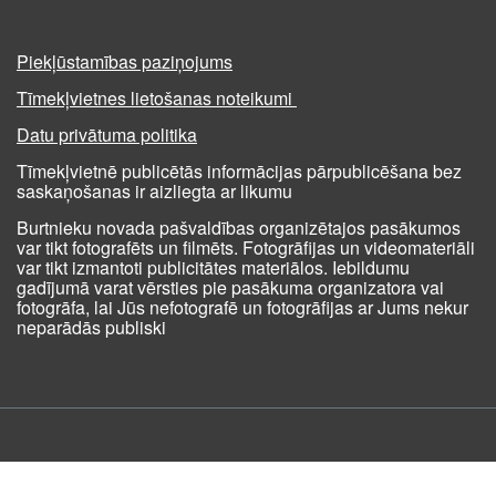
Piekļūstamības paziņojums
Tīmekļvietnes lietošanas noteikumi
Datu privātuma politika
Tīmekļvietnē publicētās informācijas pārpublicēšana bez
saskaņošanas ir aizliegta ar likumu
Burtnieku novada pašvaldības organizētajos pasākumos
var tikt fotografēts un filmēts. Fotogrāfijas un videomateriāli
var tikt izmantoti publicitātes materiālos. Iebildumu
gadījumā varat vērsties pie pasākuma organizatora vai
fotogrāfa, lai Jūs nefotografē un fotogrāfijas ar Jums nekur
neparādās publiski