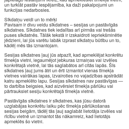
un turklāt pastāv iespējamība, ka daži pakalpojumi un
funkcijas nedarbosies.
Sīkdatņu veidi un to mērķi
Pavisam ir divu veidu sīkdatnes – sesijas un pastāvīgās
sīkdatnes. Sīkdatnes tiek iedalītas arī pirmās vai trešās
puses sīkdatnēs. Tālāk tekstā ir izskaidroti iepriekšminētie
jēdzieni, lai jūs varētu labāk izprast sīkdatņu būtību un to,
kādēļ mēs tās izmantojam.
Sesijas sīkdatnes ļauj jūs atpazīt, kad apmeklējat konkrētu
tīmekļa vietni, iegaumējot jebkuras izmaiņas vai izvēles
konkrētajā vietnē, lai tās saglabātos arī citās lapās. Šīs
sīkdatnes ļauj jums ātri un ērti izmantot vienas tīmekļa
vietnes vairākas lapas, izvairoties no vajadzības apstrādāt
katru apmeklēto lapu. Sesijas sīkdatnes nav pastāvīgas —
to darbība beigsies, kad aizvērsiet tīmekļa pārlūku vai
pārtrauksiet sesiju konkrētajā tīmekļa vietnē.
Pastāvīgās sīkdatnes ir sīkdatnes, kas jūsu datorā
uzglabājas konkrētu laiku pēc tīmekļa pārlūkošanas
sesijas beigām, tādēļ tās ļauj saglabāt lietotāja izvēles vai
rīcību vietnē un izmantot tās nākamreiz, kad lietotājs
apmeklēs šo vietni.