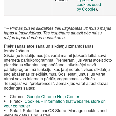
cookies used
by Google
).
* – Pirmās puses sīkdatnes tiek uzglabātas uz mūsu mājas
lapas infrastruktūras. Tās iespējams atpazīt pēc mūsu
mājas lapas domēna nosaukuma.
Piekrišanas atcelšana un sīkdatņu izmantošanas
ierobežošana
Sīkdatņu iestatījumus jūs varat mainīt jebkurā laikā savā
interneta pārlūkprogrammā. Piemēram, jūs varat atcelt doto
piekrišanu sīkdatņu saglabāšanai, atķeksējot savā
pārlūkprogrammā funkciju, kas ļauj noraidīt visus sīkdatņu
saglabāšanas priekšlikumus. Šos iestatījumus jūs varat
atrast savas interneta pārlūkprogrammas izvēlnēs
“iespējas” vai “preferences”. Zemāk jūs varat atrast dažas
noderīgas saites:
Chrome:
Google Chrome Help Center
Firefox:
Cookies – Information that websites store on
your computer
Safari: Safari for macOS Sierra: Manage cookies and
website data using Safari