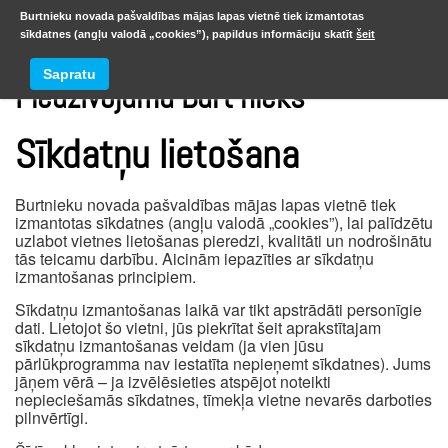
Burtnieku novada pašvaldības mājas lapas vietnē tiek izmantotas
sīkdatnes (angļu valodā „cookies”), papildus informāciju skatīt
šeit
Sapratu
Piedzīvojumu Burt nieks
Sīkdatņu lietošana
Burtnieku novada pašvaldības mājas lapas vietnē tiek
izmantotas sīkdatnes (angļu valodā „cookies”), lai palīdzētu
uzlabot vietnes lietošanas pieredzi, kvalitāti un nodrošinātu
tās teicamu darbību. Aicinām iepazīties ar sīkdatņu
izmantošanas principiem.
Sīkdatņu izmantošanas laikā var tikt apstrādāti personīgie
dati. Lietojot šo vietni, jūs piekrītat šeit aprakstītajam
sīkdatņu izmantošanas veidam (ja vien jūsu
pārlūkprogramma nav iestatīta nepieņemt sīkdatnes). Jums
jāņem vērā – ja izvēlēsieties atspējot noteikti
nepieciešamās sīkdatnes, tīmekļa vietne nevarēs darboties
pilnvērtīgi.