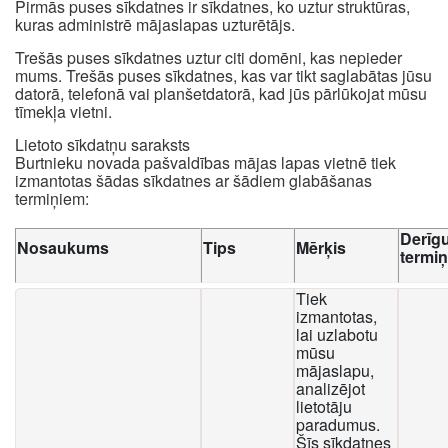
Pirmās puses sīkdatnes ir sīkdatnes, ko uztur struktūras,
kuras administrē mājaslapas uzturētājs.
Trešās puses sīkdatnes uztur citi domēni, kas nepieder
mums. Trešās puses sīkdatnes, kas var tikt saglabātas jūsu
datorā, telefonā vai planšetdatorā, kad jūs pārlūkojat mūsu
tīmekļa vietni.
Lietoto sīkdatņu saraksts
Burtnieku novada pašvaldības mājas lapas vietnē tiek
izmantotas šādas sīkdatnes ar šādiem glabāšanas
termiņiem:
Derīg
Nosaukums
Tips
Mērķis
termi
Tiek
izmantotas,
lai uzlabotu
mūsu
mājaslapu,
analizējot
lietotāju
paradumus.
Šīs sīkdatnes