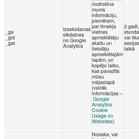
nodrošina
mums
informāciju,
piemēram,
par tīmekļa
2 gadi
Izsekošanas
_ga
vietnes
stunda
sīkdatnes
_gid
apmeklētāju
vai tika
no Google
_gat
skaitu un
sesija
Analytics
lietotāju
laikā
apmeklētajām
lapām, un
kopējo laiku,
kas pavadīts
mūsu
mājaslapā
(vairāk
informācijas –
Google
Analytics
Cookie
Usage on
Websites
).
Nosaka, vai