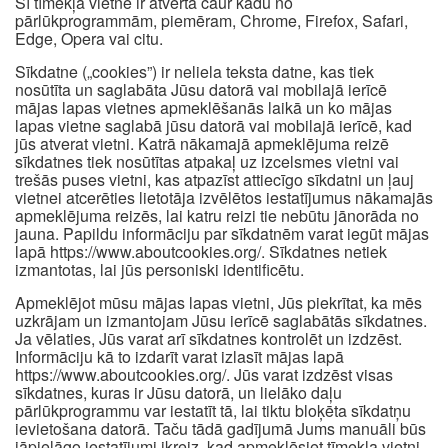
Šī tīmekļa vietne ir atvērta caur kādu no
pārlūkprogrammām, piemēram, Chrome, Firefox, Safari,
Edge, Opera vai citu.
Sīkdatne („cookies”) ir neliela teksta datne, kas tiek
nosūtīta un saglabāta Jūsu datorā vai mobilajā ierīcē
mājas lapas vietnes apmeklēšanās laikā un ko mājas
lapas vietne saglabā jūsu datorā vai mobilajā ierīcē, kad
jūs atverat vietni. Katrā nākamajā apmeklējuma reizē
sīkdatnes tiek nosūtītas atpakaļ uz izcelsmes vietni vai
trešās puses vietni, kas atpazīst attiecīgo sīkdatni un ļauj
vietnei atcerēties lietotāja izvēlētos iestatījumus nākamajās
apmeklējuma reizēs, lai katru reizi tie nebūtu jānorāda no
jauna. Papildu informāciju par sīkdatnēm varat iegūt mājas
lapā https://www.aboutcookies.org/. Sīkdatnes netiek
izmantotas, lai jūs personiski identificētu.
Apmeklējot mūsu mājas lapas vietni, Jūs piekrītat, ka mēs
uzkrājam un izmantojam Jūsu ierīcē saglabātās sīkdatnes.
Ja vēlaties, Jūs varat arī sīkdatnes kontrolēt un izdzēst.
Informāciju kā to izdarīt varat izlasīt mājas lapā
https://www.aboutcookies.org/. Jūs varat izdzēst visas
sīkdatnes, kuras ir Jūsu datorā, un lielāko daļu
pārlūkprogrammu var iestatīt tā, lai tiktu bloķēta sīkdatņu
ievietošana datorā. Taču tādā gadījumā Jums manuāli būs
jāpielāgo iestatījumi ikreiz, kad apmeklēsiet tīmekļa vietni,