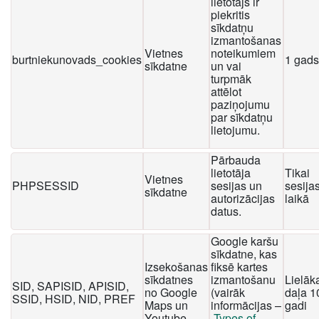
lietotājs ir
piekritis
sīkdatņu
izmantošanas
Vietnes
noteikumiem
burtniekunovads_cookies
1 gads
sīkdatne
un vai
turpmāk
attēlot
paziņojumu
par sīkdatņu
lietojumu.
Pārbauda
lietotāja
Tikai
Vietnes
PHPSESSID
sesijas un
sesija
sīkdatne
autorizācijas
laikā
datus.
Google karšu
sīkdatne, kas
Izsekošanas
fiksē kartes
sīkdatnes
izmantošanu
Lielāk
SID, SAPISID, APISID,
no Google
(vairāk
daļa 1
SSID, HSID, NID, PREF
Maps un
informācijas –
gadi
Youtube
Types of