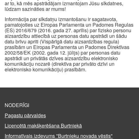
ar to, kā mēs apstrādājam izmantojam Jūsu sīkdatnes,
lūdzam sazināties ar mums!
Informācija par sīkdatņu izmantošanu ir sagatavota,
pamatojoties uz Eiropas Parlamenta un Padomes Regulas
(ES) 2016/679 (2016. gada 27. aprīlis) par fizisko personu
aizsardzību attiecībā uz personas datu apstrādi un šādu
datu brīvu apriti (Vispārīgā datu aizsardzības regula)
prasībām un Eiropas Parlamenta un Padomes Direktīvas
2002/58/EK (2002. gada 12. jūlijs) par personas datu
apstrādi un privātās dzīves aizsardzību elektronisko
komunikāciju nozarē (direktīva par privāto dzīvi un
elektronisko komunikāciju) prasībām.
NODERĪGI
Pagastu pārvaldes
Licencētā makšķerēšana Burtniekā
Informatīvais izdevums "Burtnieku novada vēstis"