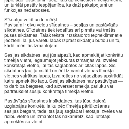
un turklāt pastāv iespējamība, ka daži pakalpojumi un
funkcijas nedarbosies.
Sīkdatņu veidi un to mērķi
Pavisam ir divu veidu sīkdatnes – sesijas un pastāvīgās
sīkdatnes. Sīkdatnes tiek iedalītas arī pirmās vai trešās
puses sīkdatnēs. Tālāk tekstā ir izskaidroti iepriekšminētie
jēdzieni, lai jūs varētu labāk izprast sīkdatņu būtību un to,
kādēļ mēs tās izmantojam.
Sesijas sīkdatnes ļauj jūs atpazīt, kad apmeklējat konkrētu
tīmekļa vietni, iegaumējot jebkuras izmaiņas vai izvēles
konkrētajā vietnē, lai tās saglabātos arī citās lapās. Šīs
sīkdatnes ļauj jums ātri un ērti izmantot vienas tīmekļa
vietnes vairākas lapas, izvairoties no vajadzības apstrādāt
katru apmeklēto lapu. Sesijas sīkdatnes nav pastāvīgas —
to darbība beigsies, kad aizvērsiet tīmekļa pārlūku vai
pārtrauksiet sesiju konkrētajā tīmekļa vietnē.
Pastāvīgās sīkdatnes ir sīkdatnes, kas jūsu datorā
uzglabājas konkrētu laiku pēc tīmekļa pārlūkošanas
sesijas beigām, tādēļ tās ļauj saglabāt lietotāja izvēles vai
rīcību vietnē un izmantot tās nākamreiz, kad lietotājs
apmeklēs šo vietni.