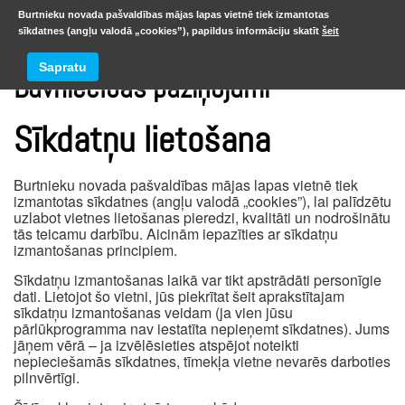
Burtnieku novada pašvaldības mājas lapas vietnē tiek izmantotas
sīkdatnes (angļu valodā „cookies”), papildus informāciju skatīt
šeit
Sapratu
Būvniecības paziņojumi
Sīkdatņu lietošana
Burtnieku novada pašvaldības mājas lapas vietnē tiek
izmantotas sīkdatnes (angļu valodā „cookies”), lai palīdzētu
uzlabot vietnes lietošanas pieredzi, kvalitāti un nodrošinātu
tās teicamu darbību. Aicinām iepazīties ar sīkdatņu
izmantošanas principiem.
Sīkdatņu izmantošanas laikā var tikt apstrādāti personīgie
dati. Lietojot šo vietni, jūs piekrītat šeit aprakstītajam
sīkdatņu izmantošanas veidam (ja vien jūsu
pārlūkprogramma nav iestatīta nepieņemt sīkdatnes). Jums
jāņem vērā – ja izvēlēsieties atspējot noteikti
nepieciešamās sīkdatnes, tīmekļa vietne nevarēs darboties
pilnvērtīgi.