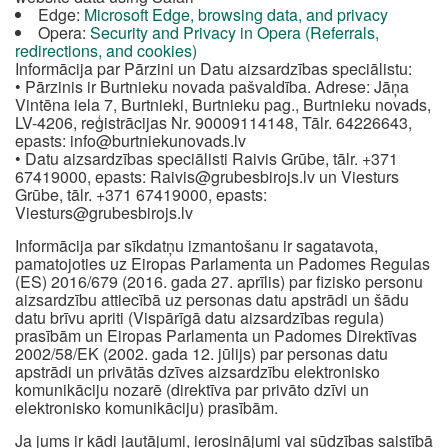
Edge:
Microsoft Edge, browsing data, and privacy
Opera:
Security and Privacy in Opera (Referrals,
redirections, and cookies)
Informācija par Pārzini un Datu aizsardzības speciālistu:
• Pārzinis ir Burtnieku novada pašvaldība. Adrese: Jāņa
Vintēna iela 7, Burtnieki, Burtnieku pag., Burtnieku novads,
LV-4206, reģistrācijas Nr. 90009114148, Tālr. 64226643,
epasts:
info@burtniekunovads.lv
• Datu aizsardzības speciālisti Raivis Grūbe, tālr. +371
67419000, epasts:
Raivis@grubesbirojs.lv
un Viesturs
Grūbe, tālr. +371 67419000, epasts:
Viesturs@grubesbirojs.lv
Informācija par sīkdatņu izmantošanu ir sagatavota,
pamatojoties uz Eiropas Parlamenta un Padomes Regulas
(ES) 2016/679 (2016. gada 27. aprīlis) par fizisko personu
aizsardzību attiecībā uz personas datu apstrādi un šādu
datu brīvu apriti (Vispārīgā datu aizsardzības regula)
prasībām un Eiropas Parlamenta un Padomes Direktīvas
2002/58/EK (2002. gada 12. jūlijs) par personas datu
apstrādi un privātās dzīves aizsardzību elektronisko
komunikāciju nozarē (direktīva par privāto dzīvi un
elektronisko komunikāciju) prasībām.
Ja jums ir kādi jautājumi, ierosinājumi vai sūdzības saistībā