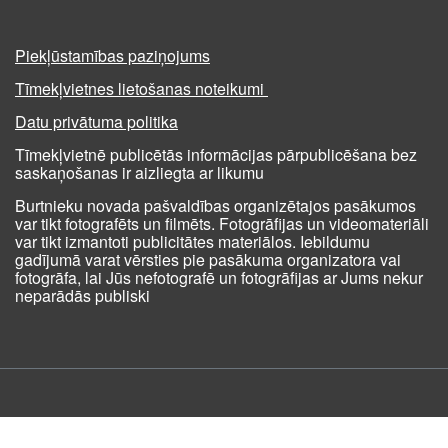
Piekļūstamības paziņojums
Tīmekļvietnes lietošanas noteikumi
Datu privātuma politika
Tīmekļvietnē publicētās informācijas pārpublicēšana bez
saskaņošanas ir aizliegta ar likumu
Burtnieku novada pašvaldības organizētajos pasākumos
var tikt fotografēts un filmēts. Fotogrāfijas un videomateriāli
var tikt izmantoti publicitātes materiālos. Iebildumu
gadījumā varat vērsties pie pasākuma organizatora vai
fotogrāfa, lai Jūs nefotografē un fotogrāfijas ar Jums nekur
neparādās publiski