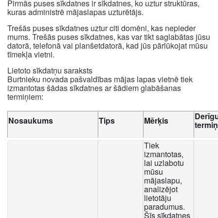
Pirmās puses sīkdatnes ir sīkdatnes, ko uztur struktūras,
kuras administrē mājaslapas uzturētājs.
Trešās puses sīkdatnes uztur citi domēni, kas nepieder
mums. Trešās puses sīkdatnes, kas var tikt saglabātas jūsu
datorā, telefonā vai planšetdatorā, kad jūs pārlūkojat mūsu
tīmekļa vietni.
Lietoto sīkdatņu saraksts
Burtnieku novada pašvaldības mājas lapas vietnē tiek
izmantotas šādas sīkdatnes ar šādiem glabāšanas
termiņiem:
Derīg
Nosaukums
Tips
Mērķis
termi
Tiek
izmantotas,
lai uzlabotu
mūsu
mājaslapu,
analizējot
lietotāju
paradumus.
Šīs sīkdatnes