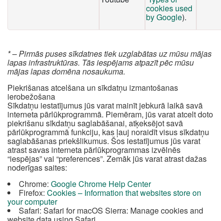
cookies used
by Google
).
* – Pirmās puses sīkdatnes tiek uzglabātas uz mūsu mājas
lapas infrastruktūras. Tās iespējams atpazīt pēc mūsu
mājas lapas domēna nosaukuma.
Piekrišanas atcelšana un sīkdatņu izmantošanas
ierobežošana
Sīkdatņu iestatījumus jūs varat mainīt jebkurā laikā savā
interneta pārlūkprogrammā. Piemēram, jūs varat atcelt doto
piekrišanu sīkdatņu saglabāšanai, atķeksējot savā
pārlūkprogrammā funkciju, kas ļauj noraidīt visus sīkdatņu
saglabāšanas priekšlikumus. Šos iestatījumus jūs varat
atrast savas interneta pārlūkprogrammas izvēlnēs
“iespējas” vai “preferences”. Zemāk jūs varat atrast dažas
noderīgas saites:
Chrome:
Google Chrome Help Center
Firefox:
Cookies – Information that websites store on
your computer
Safari: Safari for macOS Sierra: Manage cookies and
website data using Safari