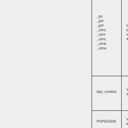
_ga
_gid
_gat
_utmz
s
_utmt
_utmc
A
_utmb
_utma
V
dap_cookies
s
V
PHPSESSID
s