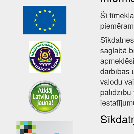
Šī tīmekļ
piemēram,
Sīkdatnes 
saglabā br
apmeklēsi
darbības 
valodu va
palīdzību 
iestatījum
Sīkdatņ