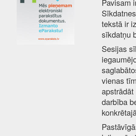
Pavisam i
Sīkdatnes 
tekstā ir 
sīkdatņu 
Sesijas sī
iegaumējot
saglabātos
vienas tīm
apstrādāt
darbība be
konkrētajā
Pastāvīgā