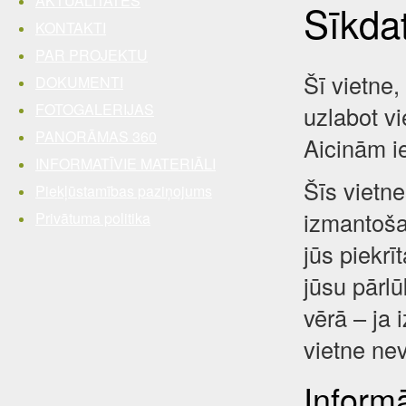
AKTUALITĀTES
Sīkda
KONTAKTI
PAR PROJEKTU
Šī vietne,
DOKUMENTI
FOTOGALERIJAS
uzlabot vi
PANORĀMAS 360
Aicinām i
INFORMATĪVIE MATERIĀLI
Šīs vietne
Piekļūstamības paziņojums
izmantošan
Privātuma politika
jūs piekrī
jūsu pārl
vērā – ja 
vietne nev
Inform