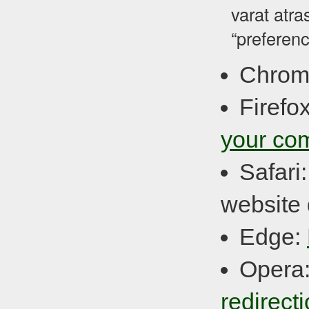
varat atra
“preferenc
Chrom
Firefo
your co
Safari
website 
Edge:
Opera
redirect