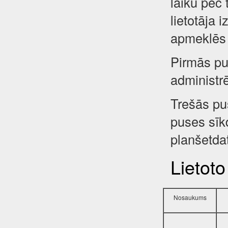
laiku pēc 
lietotāja 
apmeklēs 
Pirmās pus
administr
Trešās pu
puses sīkd
planšetdat
Lietoto
Nosaukums