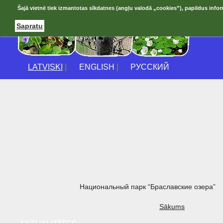
Šajā vietnē tiek izmantotas sīkdatnes (angļu valodā „cookies”), papildus infor
Sapratu
LATVISKI
|
ENGLISH
|
РУССКИЙ
Национальный парк “Браславские озера”
Sākums