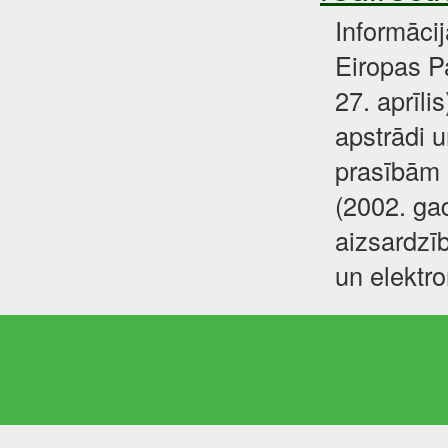
Informāci
Eiropas P
27. aprīli
apstrādi u
prasībām 
(2002. gad
aizsardzīb
un elektr