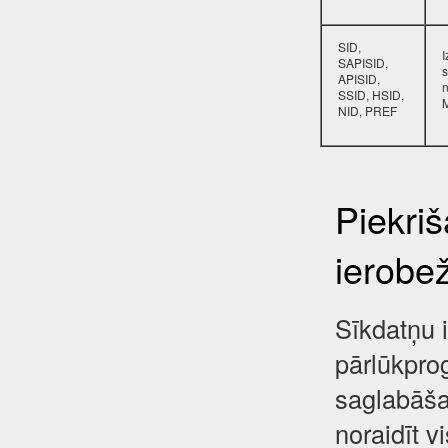
SID,
SAPISID,
s
APISID,
SSID, HSID,
NID, PREF
Piekri
ierobe
Sīkdatņu i
pārlūkpro
saglabāša
noraidīt 