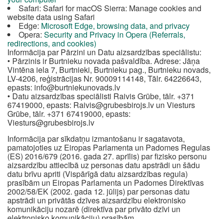
Safari: Safari for macOS Sierra: Manage cookies and
website data using Safari
Edge:
Microsoft Edge, browsing data, and privacy
Opera:
Security and Privacy in Opera (Referrals,
redirections, and cookies)
Informācija par Pārzini un Datu aizsardzības speciālistu:
• Pārzinis ir Burtnieku novada pašvaldība. Adrese: Jāņa
Vintēna iela 7, Burtnieki, Burtnieku pag., Burtnieku novads,
LV-4206, reģistrācijas Nr. 90009114148, Tālr. 64226643,
epasts:
info@burtniekunovads.lv
• Datu aizsardzības speciālisti Raivis Grūbe, tālr. +371
67419000, epasts:
Raivis@grubesbirojs.lv
un Viesturs
Grūbe, tālr. +371 67419000, epasts:
Viesturs@grubesbirojs.lv
Informācija par sīkdatņu izmantošanu ir sagatavota,
pamatojoties uz Eiropas Parlamenta un Padomes Regulas
(ES) 2016/679 (2016. gada 27. aprīlis) par fizisko personu
aizsardzību attiecībā uz personas datu apstrādi un šādu
datu brīvu apriti (Vispārīgā datu aizsardzības regula)
prasībām un Eiropas Parlamenta un Padomes Direktīvas
2002/58/EK (2002. gada 12. jūlijs) par personas datu
apstrādi un privātās dzīves aizsardzību elektronisko
komunikāciju nozarē (direktīva par privāto dzīvi un
elektronisko komunikāciju) prasībām.