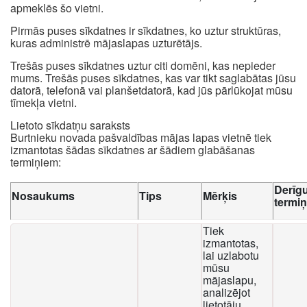
apmeklēs šo vietni.
Pirmās puses sīkdatnes ir sīkdatnes, ko uztur struktūras,
kuras administrē mājaslapas uzturētājs.
Trešās puses sīkdatnes uztur citi domēni, kas nepieder
mums. Trešās puses sīkdatnes, kas var tikt saglabātas jūsu
datorā, telefonā vai planšetdatorā, kad jūs pārlūkojat mūsu
tīmekļa vietni.
Lietoto sīkdatņu saraksts
Burtnieku novada pašvaldības mājas lapas vietnē tiek
izmantotas šādas sīkdatnes ar šādiem glabāšanas
termiņiem:
Derīg
Nosaukums
Tips
Mērķis
termi
Tiek
izmantotas,
lai uzlabotu
mūsu
mājaslapu,
analizējot
lietotāju