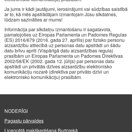
Ja jums ir kādi jautājumi, ierosinājumi vai sūdzības saistībā
ar to, kā mēs apstrādājam izmantojam Jūsu sīkdatnes,
lūdzam sazināties ar mums!
Informācija par sīkdatņu izmantošanu ir sagatavota,
pamatojoties uz Eiropas Parlamenta un Padomes Regulas
(ES) 2016/679 (2016. gada 27. aprīlis) par fizisko personu
aizsardzību attiecībā uz personas datu apstrādi un šādu
datu brīvu apriti (Vispārīgā datu aizsardzības regula)
prasībām un Eiropas Parlamenta un Padomes Direktīvas
2002/58/EK (2002. gada 12. jūlijs) par personas datu
apstrādi un privātās dzīves aizsardzību elektronisko
komunikāciju nozarē (direktīva par privāto dzīvi un
elektronisko komunikāciju) prasībām.
NODERĪGI
Pagastu pārvaldes
Licencētā makšķerēšana Burtniekā