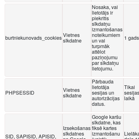
Nosaka, vai
lietotājs ir
piekritis
sīkdatņu
izmantošanas
Vietnes
noteikumiem
burtniekunovads_cookies
1 gads
sīkdatne
un vai
turpmāk
attēlot
paziņojumu
par sīkdatņu
lietojumu.
Pārbauda
lietotāja
Tikai
Vietnes
PHPSESSID
sesijas un
sesija
sīkdatne
autorizācijas
laikā
datus.
Google karšu
sīkdatne, kas
Izsekošanas
fiksē kartes
sīkdatnes
izmantošanu
Lielāk
SID, SAPISID, APISID,