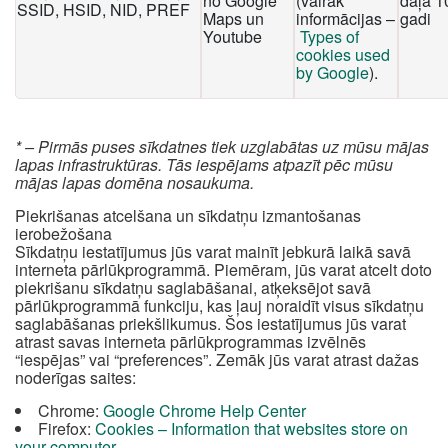
no Google
(vairāk
daļa 1
SSID, HSID, NID, PREF
Maps un
informācijas –
gadi
Youtube
Types of
cookies used
by Google
).
* – Pirmās puses sīkdatnes tiek uzglabātas uz mūsu mājas
lapas infrastruktūras. Tās iespējams atpazīt pēc mūsu
mājas lapas domēna nosaukuma.
Piekrišanas atcelšana un sīkdatņu izmantošanas
ierobežošana
Sīkdatņu iestatījumus jūs varat mainīt jebkurā laikā savā
interneta pārlūkprogrammā. Piemēram, jūs varat atcelt doto
piekrišanu sīkdatņu saglabāšanai, atķeksējot savā
pārlūkprogrammā funkciju, kas ļauj noraidīt visus sīkdatņu
saglabāšanas priekšlikumus. Šos iestatījumus jūs varat
atrast savas interneta pārlūkprogrammas izvēlnēs
“iespējas” vai “preferences”. Zemāk jūs varat atrast dažas
noderīgas saites:
Chrome:
Google Chrome Help Center
Firefox:
Cookies – Information that websites store on
your computer