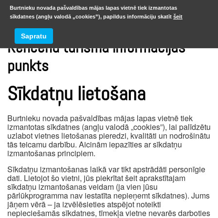
Burtnieku novada pašvaldības mājas lapas vietnē tiek izmantotas
sīkdatnes (angļu valodā „cookies”), papildus informāciju skatīt
šeit
Sapratu
Rencēnu tūrisma informācijas
punkts
Sīkdatņu lietošana
Burtnieku novada pašvaldības mājas lapas vietnē tiek
izmantotas sīkdatnes (angļu valodā „cookies”), lai palīdzētu
uzlabot vietnes lietošanas pieredzi, kvalitāti un nodrošinātu
tās teicamu darbību. Aicinām iepazīties ar sīkdatņu
izmantošanas principiem.
Sīkdatņu izmantošanas laikā var tikt apstrādāti personīgie
dati. Lietojot šo vietni, jūs piekrītat šeit aprakstītajam
sīkdatņu izmantošanas veidam (ja vien jūsu
pārlūkprogramma nav iestatīta nepieņemt sīkdatnes). Jums
jāņem vērā – ja izvēlēsieties atspējot noteikti
nepieciešamās sīkdatnes, tīmekļa vietne nevarēs darboties