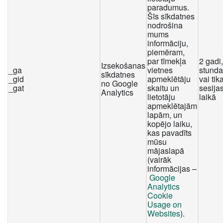
paradumus.
Šīs sīkdatnes
nodrošina
mums
informāciju,
piemēram,
par tīmekļa
2 gadi
Izsekošanas
_ga
vietnes
stunda
sīkdatnes
_gid
apmeklētāju
vai tika
no Google
_gat
skaitu un
sesija
Analytics
lietotāju
laikā
apmeklētajām
lapām, un
kopējo laiku,
kas pavadīts
mūsu
mājaslapā
(vairāk
informācijas –
Google
Analytics
Cookie
Usage on
Websites
).