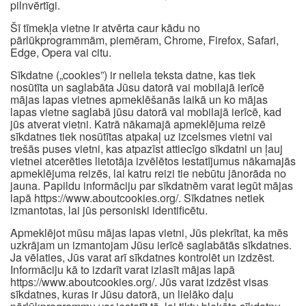
pilnvērtīgi.
Šī tīmekļa vietne ir atvērta caur kādu no
pārlūkprogrammām, piemēram, Chrome, Firefox, Safari,
Edge, Opera vai citu.
Sīkdatne („cookies”) ir neliela teksta datne, kas tiek
nosūtīta un saglabāta Jūsu datorā vai mobilajā ierīcē
mājas lapas vietnes apmeklēšanās laikā un ko mājas
lapas vietne saglabā jūsu datorā vai mobilajā ierīcē, kad
jūs atverat vietni. Katrā nākamajā apmeklējuma reizē
sīkdatnes tiek nosūtītas atpakaļ uz izcelsmes vietni vai
trešās puses vietni, kas atpazīst attiecīgo sīkdatni un ļauj
vietnei atcerēties lietotāja izvēlētos iestatījumus nākamajās
apmeklējuma reizēs, lai katru reizi tie nebūtu jānorāda no
jauna. Papildu informāciju par sīkdatnēm varat iegūt mājas
lapā https://www.aboutcookies.org/. Sīkdatnes netiek
izmantotas, lai jūs personiski identificētu.
Apmeklējot mūsu mājas lapas vietni, Jūs piekrītat, ka mēs
uzkrājam un izmantojam Jūsu ierīcē saglabātās sīkdatnes.
Ja vēlaties, Jūs varat arī sīkdatnes kontrolēt un izdzēst.
Informāciju kā to izdarīt varat izlasīt mājas lapā
https://www.aboutcookies.org/. Jūs varat izdzēst visas
sīkdatnes, kuras ir Jūsu datorā, un lielāko daļu