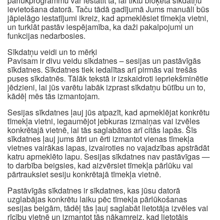
pārlūkprogrammu var iestatīt tā, lai tiktu bloķēta sīkdatņu
ievietošana datorā. Taču tādā gadījumā Jums manuāli būs
jāpielāgo iestatījumi ikreiz, kad apmeklēsiet tīmekļa vietni,
un turklāt pastāv iespējamība, ka daži pakalpojumi un
funkcijas nedarbosies.
Sīkdatņu veidi un to mērķi
Pavisam ir divu veidu sīkdatnes – sesijas un pastāvīgās
sīkdatnes. Sīkdatnes tiek iedalītas arī pirmās vai trešās
puses sīkdatnēs. Tālāk tekstā ir izskaidroti iepriekšminētie
jēdzieni, lai jūs varētu labāk izprast sīkdatņu būtību un to,
kādēļ mēs tās izmantojam.
Sesijas sīkdatnes ļauj jūs atpazīt, kad apmeklējat konkrētu
tīmekļa vietni, iegaumējot jebkuras izmaiņas vai izvēles
konkrētajā vietnē, lai tās saglabātos arī citās lapās. Šīs
sīkdatnes ļauj jums ātri un ērti izmantot vienas tīmekļa
vietnes vairākas lapas, izvairoties no vajadzības apstrādāt
katru apmeklēto lapu. Sesijas sīkdatnes nav pastāvīgas —
to darbība beigsies, kad aizvērsiet tīmekļa pārlūku vai
pārtrauksiet sesiju konkrētajā tīmekļa vietnē.
Pastāvīgās sīkdatnes ir sīkdatnes, kas jūsu datorā
uzglabājas konkrētu laiku pēc tīmekļa pārlūkošanas
sesijas beigām, tādēļ tās ļauj saglabāt lietotāja izvēles vai
rīcību vietnē un izmantot tās nākamreiz, kad lietotājs