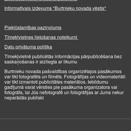
Informatīvais izdevums "Burtnieku novada vēstis"
Piekļūstamības paziņojums
Tīmekļvietnes lietošanas noteikumi
Datu privātuma politika
Tīmekļvietnē publicētās informācijas pārpublicēšana bez
saskaņošanas ir aizliegta ar likumu
Burtnieku novada pašvaldības organizētajos pasākumos
var tikt fotografēts un filmēts. Fotogrāfijas un videomateriāli
var tikt izmantoti publicitātes materiālos. Iebildumu
gadījumā varat vērsties pie pasākuma organizatora vai
fotogrāfa, lai Jūs nefotografē un fotogrāfijas ar Jums nekur
neparādās publiski