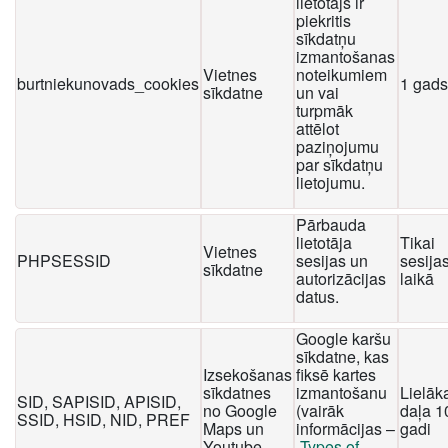
lietotājs ir
piekritis
sīkdatņu
izmantošanas
Vietnes
noteikumiem
burtniekunovads_cookies
1 gads
sīkdatne
un vai
turpmāk
attēlot
paziņojumu
par sīkdatņu
lietojumu.
Pārbauda
lietotāja
Tikai
Vietnes
PHPSESSID
sesijas un
sesija
sīkdatne
autorizācijas
laikā
datus.
Google karšu
sīkdatne, kas
Izsekošanas
fiksē kartes
sīkdatnes
izmantošanu
Lielāk
SID, SAPISID, APISID,
no Google
(vairāk
daļa 1
SSID, HSID, NID, PREF
Maps un
informācijas –
gadi
Youtube
Types of