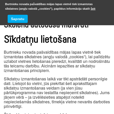
Burtnieku novada pašvaldības mājas lapas vietnē tiek izmantotas
sīkdatnes (angļu valodā „cookies”), papildus informāciju skatīt
šeit
Sapratu
Skolēnu autobusa maršruti
Sīkdatņu lietošana
Burtnieku novada pašvaldības mājas lapas vietnē tiek
izmantotas sīkdatnes (angļu valodā „cookies”), lai palīdzētu
uzlabot vietnes lietošanas pieredzi, kvalitāti un nodrošinātu
tās teicamu darbību. Aicinām iepazīties ar sīkdatņu
izmantošanas principiem.
Sīkdatņu izmantošanas laikā var tikt apstrādāti personīgie
dati. Lietojot šo vietni, jūs piekrītat šeit aprakstītajam
sīkdatņu izmantošanas veidam (ja vien jūsu
pārlūkprogramma nav iestatīta nepieņemt sīkdatnes). Jums
jāņem vērā – ja izvēlēsieties atspējot noteikti
nepieciešamās sīkdatnes, tīmekļa vietne nevarēs darboties
pilnvērtīgi.