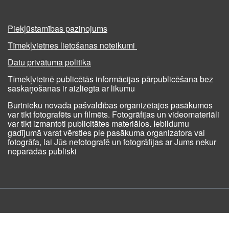
Piekļūstamības paziņojums
Tīmekļvietnes lietošanas noteikumi
Datu privātuma politika
Tīmekļvietnē publicētās informācijas pārpublicēšana bez
saskaņošanas ir aizliegta ar likumu
Burtnieku novada pašvaldības organizētajos pasākumos
var tikt fotografēts un filmēts. Fotogrāfijas un videomateriāli
var tikt izmantoti publicitātes materiālos. Iebildumu
gadījumā varat vērsties pie pasākuma organizatora vai
fotogrāfa, lai Jūs nefotografē un fotogrāfijas ar Jums nekur
neparādās publiski