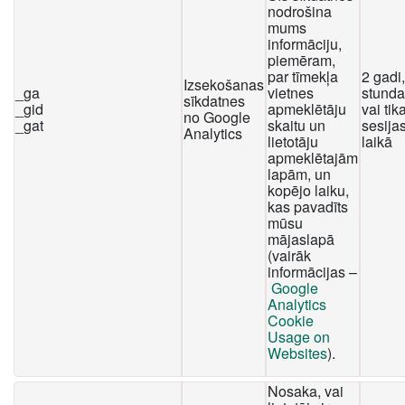
nodrošina
mums
informāciju,
piemēram,
par tīmekļa
2 gadi
Izsekošanas
_ga
vietnes
stunda
sīkdatnes
_gid
apmeklētāju
vai tika
no Google
_gat
skaitu un
sesija
Analytics
lietotāju
laikā
apmeklētajām
lapām, un
kopējo laiku,
kas pavadīts
mūsu
mājaslapā
(vairāk
informācijas –
Google
Analytics
Cookie
Usage on
Websites
).
Nosaka, vai