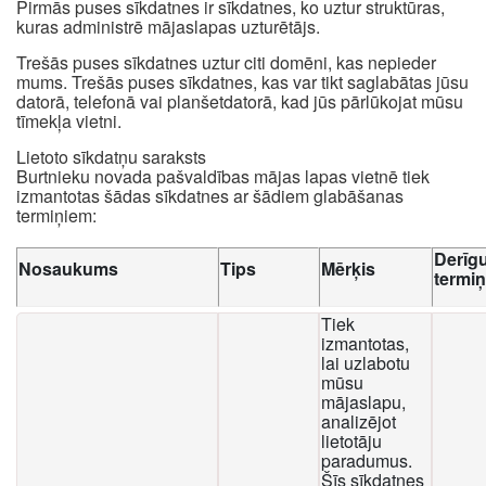
Pirmās puses sīkdatnes ir sīkdatnes, ko uztur struktūras,
kuras administrē mājaslapas uzturētājs.
Trešās puses sīkdatnes uztur citi domēni, kas nepieder
mums. Trešās puses sīkdatnes, kas var tikt saglabātas jūsu
datorā, telefonā vai planšetdatorā, kad jūs pārlūkojat mūsu
tīmekļa vietni.
Lietoto sīkdatņu saraksts
Burtnieku novada pašvaldības mājas lapas vietnē tiek
izmantotas šādas sīkdatnes ar šādiem glabāšanas
termiņiem:
Derīg
Nosaukums
Tips
Mērķis
termi
Tiek
izmantotas,
lai uzlabotu
mūsu
mājaslapu,
analizējot
lietotāju
paradumus.
Šīs sīkdatnes