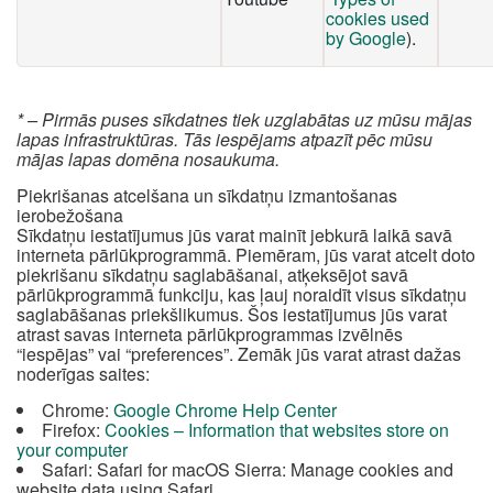
cookies used
by Google
).
* – Pirmās puses sīkdatnes tiek uzglabātas uz mūsu mājas
lapas infrastruktūras. Tās iespējams atpazīt pēc mūsu
mājas lapas domēna nosaukuma.
Piekrišanas atcelšana un sīkdatņu izmantošanas
ierobežošana
Sīkdatņu iestatījumus jūs varat mainīt jebkurā laikā savā
interneta pārlūkprogrammā. Piemēram, jūs varat atcelt doto
piekrišanu sīkdatņu saglabāšanai, atķeksējot savā
pārlūkprogrammā funkciju, kas ļauj noraidīt visus sīkdatņu
saglabāšanas priekšlikumus. Šos iestatījumus jūs varat
atrast savas interneta pārlūkprogrammas izvēlnēs
“iespējas” vai “preferences”. Zemāk jūs varat atrast dažas
noderīgas saites:
Chrome:
Google Chrome Help Center
Firefox:
Cookies – Information that websites store on
your computer
Safari: Safari for macOS Sierra: Manage cookies and
website data using Safari