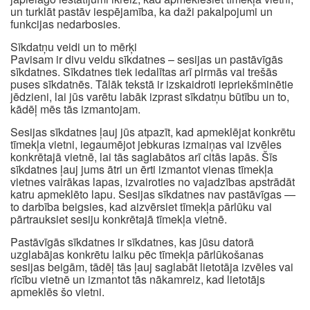
un turklāt pastāv iespējamība, ka daži pakalpojumi un
funkcijas nedarbosies.
Sīkdatņu veidi un to mērķi
Pavisam ir divu veidu sīkdatnes – sesijas un pastāvīgās
sīkdatnes. Sīkdatnes tiek iedalītas arī pirmās vai trešās
puses sīkdatnēs. Tālāk tekstā ir izskaidroti iepriekšminētie
jēdzieni, lai jūs varētu labāk izprast sīkdatņu būtību un to,
kādēļ mēs tās izmantojam.
Sesijas sīkdatnes ļauj jūs atpazīt, kad apmeklējat konkrētu
tīmekļa vietni, iegaumējot jebkuras izmaiņas vai izvēles
konkrētajā vietnē, lai tās saglabātos arī citās lapās. Šīs
sīkdatnes ļauj jums ātri un ērti izmantot vienas tīmekļa
vietnes vairākas lapas, izvairoties no vajadzības apstrādāt
katru apmeklēto lapu. Sesijas sīkdatnes nav pastāvīgas —
to darbība beigsies, kad aizvērsiet tīmekļa pārlūku vai
pārtrauksiet sesiju konkrētajā tīmekļa vietnē.
Pastāvīgās sīkdatnes ir sīkdatnes, kas jūsu datorā
uzglabājas konkrētu laiku pēc tīmekļa pārlūkošanas
sesijas beigām, tādēļ tās ļauj saglabāt lietotāja izvēles vai
rīcību vietnē un izmantot tās nākamreiz, kad lietotājs
apmeklēs šo vietni.