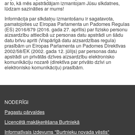
ar to, kā mēs apstrādājam izmantojam Jūsu sīkdatnes,
lūdzam sazināties ar mums!
Informācija par sīkdatņu izmantošanu ir sagatavota,
pamatojoties uz Eiropas Parlamenta un Padomes Regulas
(ES) 2016/679 (2016. gada 27. aprīlis) par fizisko personu
aizsardzību attiecībā uz personas datu apstrādi un šādu
datu brīvu apriti (Vispārīgā datu aizsardzības regula)
prasībām un Eiropas Parlamenta un Padomes Direktīvas
2002/58/EK (2002. gada 12. jūlijs) par personas datu
apstrādi un privātās dzīves aizsardzību elektronisko
komunikāciju nozarē (direktīva par privāto dzīvi un
elektronisko komunikāciju) prasībām.
NODERĪGI
Pagastu pārvaldes
Licencētā makšķerēšana Burtniekā
Informatīvais izdevums "Burtnieku novada vēstis"