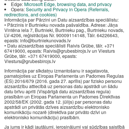
Edge:
Microsoft Edge, browsing data, and privacy
Opera:
Security and Privacy in Opera (Referrals,
redirections, and cookies)
Informācija par Pārzini un Datu aizsardzības speciālistu:
• Pārzinis ir Burtnieku novada pašvaldība. Adrese: Jāņa
Vintēna iela 7, Burtnieki, Burtnieku pag., Burtnieku novads,
LV-4206, reģistrācijas Nr. 90009114148, Tālr. 64226643,
epasts:
info@burtniekunovads.lv
• Datu aizsardzības speciālisti Raivis Grūbe, tālr. +371
67419000, epasts:
Raivis@grubesbirojs.lv
un Viesturs
Grūbe, tālr. +371 67419000, epasts:
Viesturs@grubesbirojs.lv
Informācija par sīkdatņu izmantošanu ir sagatavota,
pamatojoties uz Eiropas Parlamenta un Padomes Regulas
(ES) 2016/679 (2016. gada 27. aprīlis) par fizisko personu
aizsardzību attiecībā uz personas datu apstrādi un šādu
datu brīvu apriti (Vispārīgā datu aizsardzības regula)
prasībām un Eiropas Parlamenta un Padomes Direktīvas
2002/58/EK (2002. gada 12. jūlijs) par personas datu
apstrādi un privātās dzīves aizsardzību elektronisko
komunikāciju nozarē (direktīva par privāto dzīvi un
elektronisko komunikāciju) prasībām.
Ja jums ir kādi jautājumi, ierosinājumi vai sūdzības saistībā