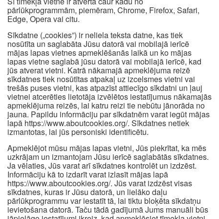
Šī tīmekļa vietne ir atvērta caur kādu no
pārlūkprogrammām, piemēram, Chrome, Firefox, Safari,
Edge, Opera vai citu.
Sīkdatne („cookies”) ir neliela teksta datne, kas tiek
nosūtīta un saglabāta Jūsu datorā vai mobilajā ierīcē
mājas lapas vietnes apmeklēšanās laikā un ko mājas
lapas vietne saglabā jūsu datorā vai mobilajā ierīcē, kad
jūs atverat vietni. Katrā nākamajā apmeklējuma reizē
sīkdatnes tiek nosūtītas atpakaļ uz izcelsmes vietni vai
trešās puses vietni, kas atpazīst attiecīgo sīkdatni un ļauj
vietnei atcerēties lietotāja izvēlētos iestatījumus nākamajās
apmeklējuma reizēs, lai katru reizi tie nebūtu jānorāda no
jauna. Papildu informāciju par sīkdatnēm varat iegūt mājas
lapā https://www.aboutcookies.org/. Sīkdatnes netiek
izmantotas, lai jūs personiski identificētu.
Apmeklējot mūsu mājas lapas vietni, Jūs piekrītat, ka mēs
uzkrājam un izmantojam Jūsu ierīcē saglabātās sīkdatnes.
Ja vēlaties, Jūs varat arī sīkdatnes kontrolēt un izdzēst.
Informāciju kā to izdarīt varat izlasīt mājas lapā
https://www.aboutcookies.org/. Jūs varat izdzēst visas
sīkdatnes, kuras ir Jūsu datorā, un lielāko daļu
pārlūkprogrammu var iestatīt tā, lai tiktu bloķēta sīkdatņu
ievietošana datorā. Taču tādā gadījumā Jums manuāli būs
jāpielāgo iestatījumi ikreiz, kad apmeklēsiet tīmekļa vietni,