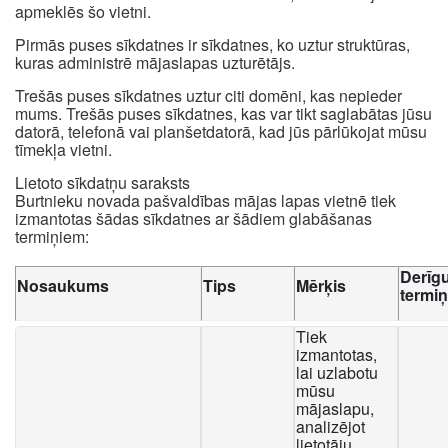
apmeklēs šo vietni.
Pirmās puses sīkdatnes ir sīkdatnes, ko uztur struktūras,
kuras administrē mājaslapas uzturētājs.
Trešās puses sīkdatnes uztur citi domēni, kas nepieder
mums. Trešās puses sīkdatnes, kas var tikt saglabātas jūsu
datorā, telefonā vai planšetdatorā, kad jūs pārlūkojat mūsu
tīmekļa vietni.
Lietoto sīkdatņu saraksts
Burtnieku novada pašvaldības mājas lapas vietnē tiek
izmantotas šādas sīkdatnes ar šādiem glabāšanas
termiņiem:
Derīg
Nosaukums
Tips
Mērķis
termi
Tiek
izmantotas,
lai uzlabotu
mūsu
mājaslapu,
analizējot
lietotāju