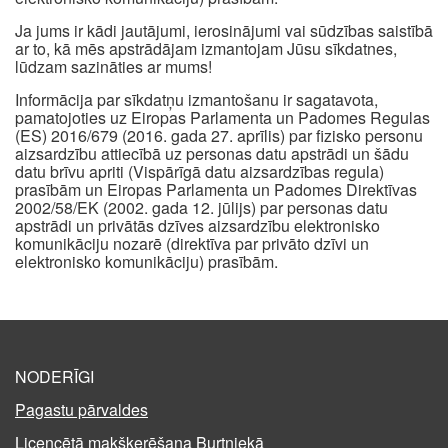
Ja jums ir kādi jautājumi, ierosinājumi vai sūdzības saistībā
ar to, kā mēs apstrādājam izmantojam Jūsu sīkdatnes,
lūdzam sazināties ar mums!
Informācija par sīkdatņu izmantošanu ir sagatavota,
pamatojoties uz Eiropas Parlamenta un Padomes Regulas
(ES) 2016/679 (2016. gada 27. aprīlis) par fizisko personu
aizsardzību attiecībā uz personas datu apstrādi un šādu
datu brīvu apriti (Vispārīgā datu aizsardzības regula)
prasībām un Eiropas Parlamenta un Padomes Direktīvas
2002/58/EK (2002. gada 12. jūlijs) par personas datu
apstrādi un privātās dzīves aizsardzību elektronisko
komunikāciju nozarē (direktīva par privāto dzīvi un
elektronisko komunikāciju) prasībām.
NODERĪGI
Pagastu pārvaldes
Licencētā makšķerēšana Burtniekā