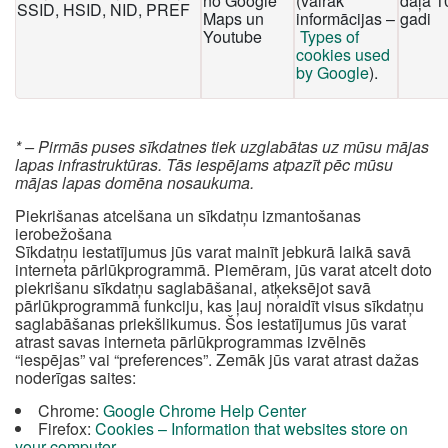
no Google
(vairāk
daļa 1
SSID, HSID, NID, PREF
Maps un
informācijas –
gadi
Youtube
Types of
cookies used
by Google
).
* – Pirmās puses sīkdatnes tiek uzglabātas uz mūsu mājas
lapas infrastruktūras. Tās iespējams atpazīt pēc mūsu
mājas lapas domēna nosaukuma.
Piekrišanas atcelšana un sīkdatņu izmantošanas
ierobežošana
Sīkdatņu iestatījumus jūs varat mainīt jebkurā laikā savā
interneta pārlūkprogrammā. Piemēram, jūs varat atcelt doto
piekrišanu sīkdatņu saglabāšanai, atķeksējot savā
pārlūkprogrammā funkciju, kas ļauj noraidīt visus sīkdatņu
saglabāšanas priekšlikumus. Šos iestatījumus jūs varat
atrast savas interneta pārlūkprogrammas izvēlnēs
“iespējas” vai “preferences”. Zemāk jūs varat atrast dažas
noderīgas saites:
Chrome:
Google Chrome Help Center
Firefox:
Cookies – Information that websites store on
your computer