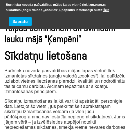
Burtnieku novada pašvaldības mājas lapas vietnē tiek izmantotas
sīkdatnes (angļu valodā „cookies”), papildus informāciju skatīt
šeit
Sapratu
Telpas semināriem un svinībām
lauku mājā “Ķempēni”
Sīkdatņu lietošana
Burtnieku novada pašvaldības mājas lapas vietnē tiek
izmantotas sīkdatnes (angļu valodā „cookies”), lai palīdzētu
uzlabot vietnes lietošanas pieredzi, kvalitāti un nodrošinātu
tās teicamu darbību. Aicinām iepazīties ar sīkdatņu
izmantošanas principiem.
Sīkdatņu izmantošanas laikā var tikt apstrādāti personīgie
dati. Lietojot šo vietni, jūs piekrītat šeit aprakstītajam
sīkdatņu izmantošanas veidam (ja vien jūsu
pārlūkprogramma nav iestatīta nepieņemt sīkdatnes). Jums
jāņem vērā – ja izvēlēsieties atspējot noteikti
nepieciešamās sīkdatnes, tīmekļa vietne nevarēs darboties