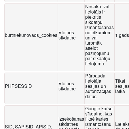
Nosaka, vai
lietotājs ir
piekritis
sīkdatņu
izmantošanas
Vietnes
noteikumiem
burtniekunovads_cookies
1 gads
sīkdatne
un vai
turpmāk
attēlot
paziņojumu
par sīkdatņu
lietojumu.
Pārbauda
lietotāja
Tikai
Vietnes
PHPSESSID
sesijas un
sesija
sīkdatne
autorizācijas
laikā
datus.
Google karšu
sīkdatne, kas
Izsekošanas
fiksē kartes
sīkdatnes
izmantošanu
Lielāk
SID, SAPISID, APISID,