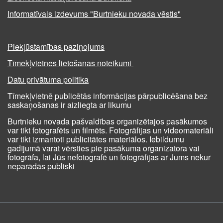
Informatīvais izdevums "Burtnieku novada vēstis"
Piekļūstamības paziņojums
Tīmekļvietnes lietošanas noteikumi
Datu privātuma politika
Tīmekļvietnē publicētās informācijas pārpublicēšana bez
saskaņošanas ir aizliegta ar likumu
Burtnieku novada pašvaldības organizētajos pasākumos
var tikt fotografēts un filmēts. Fotogrāfijas un videomateriāli
var tikt izmantoti publicitātes materiālos. Iebildumu
gadījumā varat vērsties pie pasākuma organizatora vai
fotogrāfa, lai Jūs nefotografē un fotogrāfijas ar Jums nekur
neparādās publiski