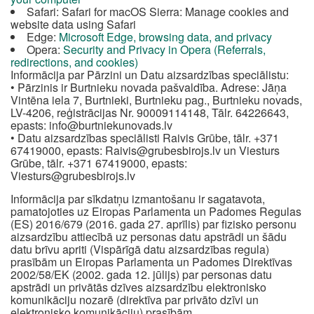
Safari: Safari for macOS Sierra: Manage cookies and
website data using Safari
Edge:
Microsoft Edge, browsing data, and privacy
Opera:
Security and Privacy in Opera (Referrals,
redirections, and cookies)
Informācija par Pārzini un Datu aizsardzības speciālistu:
• Pārzinis ir Burtnieku novada pašvaldība. Adrese: Jāņa
Vintēna iela 7, Burtnieki, Burtnieku pag., Burtnieku novads,
LV-4206, reģistrācijas Nr. 90009114148, Tālr. 64226643,
epasts:
info@burtniekunovads.lv
• Datu aizsardzības speciālisti Raivis Grūbe, tālr. +371
67419000, epasts:
Raivis@grubesbirojs.lv
un Viesturs
Grūbe, tālr. +371 67419000, epasts:
Viesturs@grubesbirojs.lv
Informācija par sīkdatņu izmantošanu ir sagatavota,
pamatojoties uz Eiropas Parlamenta un Padomes Regulas
(ES) 2016/679 (2016. gada 27. aprīlis) par fizisko personu
aizsardzību attiecībā uz personas datu apstrādi un šādu
datu brīvu apriti (Vispārīgā datu aizsardzības regula)
prasībām un Eiropas Parlamenta un Padomes Direktīvas
2002/58/EK (2002. gada 12. jūlijs) par personas datu
apstrādi un privātās dzīves aizsardzību elektronisko
komunikāciju nozarē (direktīva par privāto dzīvi un
elektronisko komunikāciju) prasībām.