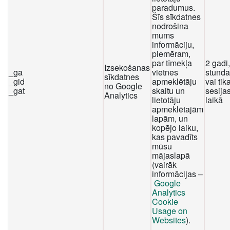
paradumus.
Šīs sīkdatnes
nodrošina
mums
informāciju,
piemēram,
par tīmekļa
2 gadi
Izsekošanas
_ga
vietnes
stunda
sīkdatnes
_gid
apmeklētāju
vai tika
no Google
_gat
skaitu un
sesija
Analytics
lietotāju
laikā
apmeklētajām
lapām, un
kopējo laiku,
kas pavadīts
mūsu
mājaslapā
(vairāk
informācijas –
Google
Analytics
Cookie
Usage on
Websites
).