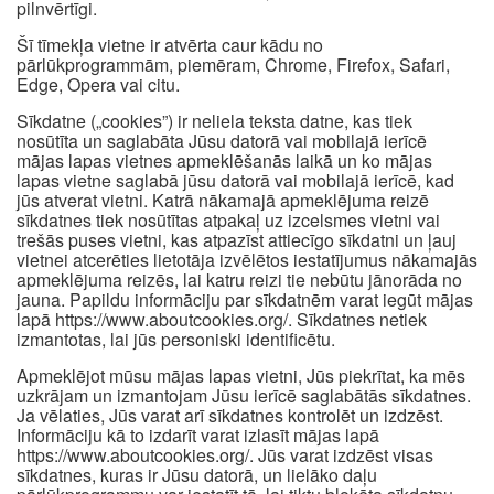
pilnvērtīgi.
Šī tīmekļa vietne ir atvērta caur kādu no
pārlūkprogrammām, piemēram, Chrome, Firefox, Safari,
Edge, Opera vai citu.
Sīkdatne („cookies”) ir neliela teksta datne, kas tiek
nosūtīta un saglabāta Jūsu datorā vai mobilajā ierīcē
mājas lapas vietnes apmeklēšanās laikā un ko mājas
lapas vietne saglabā jūsu datorā vai mobilajā ierīcē, kad
jūs atverat vietni. Katrā nākamajā apmeklējuma reizē
sīkdatnes tiek nosūtītas atpakaļ uz izcelsmes vietni vai
trešās puses vietni, kas atpazīst attiecīgo sīkdatni un ļauj
vietnei atcerēties lietotāja izvēlētos iestatījumus nākamajās
apmeklējuma reizēs, lai katru reizi tie nebūtu jānorāda no
jauna. Papildu informāciju par sīkdatnēm varat iegūt mājas
lapā https://www.aboutcookies.org/. Sīkdatnes netiek
izmantotas, lai jūs personiski identificētu.
Apmeklējot mūsu mājas lapas vietni, Jūs piekrītat, ka mēs
uzkrājam un izmantojam Jūsu ierīcē saglabātās sīkdatnes.
Ja vēlaties, Jūs varat arī sīkdatnes kontrolēt un izdzēst.
Informāciju kā to izdarīt varat izlasīt mājas lapā
https://www.aboutcookies.org/. Jūs varat izdzēst visas
sīkdatnes, kuras ir Jūsu datorā, un lielāko daļu