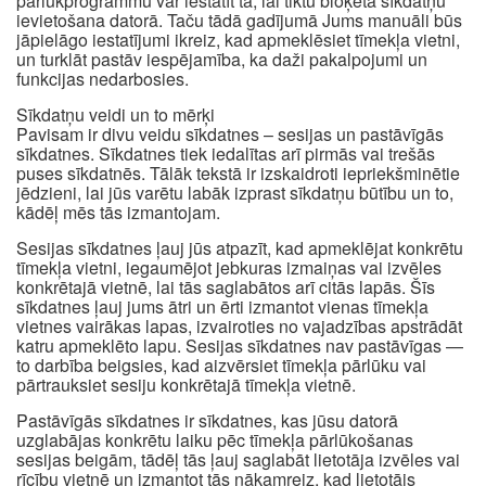
pārlūkprogrammu var iestatīt tā, lai tiktu bloķēta sīkdatņu
ievietošana datorā. Taču tādā gadījumā Jums manuāli būs
jāpielāgo iestatījumi ikreiz, kad apmeklēsiet tīmekļa vietni,
un turklāt pastāv iespējamība, ka daži pakalpojumi un
funkcijas nedarbosies.
Sīkdatņu veidi un to mērķi
Pavisam ir divu veidu sīkdatnes – sesijas un pastāvīgās
sīkdatnes. Sīkdatnes tiek iedalītas arī pirmās vai trešās
puses sīkdatnēs. Tālāk tekstā ir izskaidroti iepriekšminētie
jēdzieni, lai jūs varētu labāk izprast sīkdatņu būtību un to,
kādēļ mēs tās izmantojam.
Sesijas sīkdatnes ļauj jūs atpazīt, kad apmeklējat konkrētu
tīmekļa vietni, iegaumējot jebkuras izmaiņas vai izvēles
konkrētajā vietnē, lai tās saglabātos arī citās lapās. Šīs
sīkdatnes ļauj jums ātri un ērti izmantot vienas tīmekļa
vietnes vairākas lapas, izvairoties no vajadzības apstrādāt
katru apmeklēto lapu. Sesijas sīkdatnes nav pastāvīgas —
to darbība beigsies, kad aizvērsiet tīmekļa pārlūku vai
pārtrauksiet sesiju konkrētajā tīmekļa vietnē.
Pastāvīgās sīkdatnes ir sīkdatnes, kas jūsu datorā
uzglabājas konkrētu laiku pēc tīmekļa pārlūkošanas
sesijas beigām, tādēļ tās ļauj saglabāt lietotāja izvēles vai
rīcību vietnē un izmantot tās nākamreiz, kad lietotājs