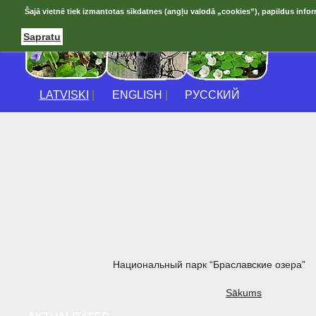
Šajā vietnē tiek izmantotas sīkdatnes (angļu valodā „cookies”), papildus infor
Sapratu
LATVISKI
|
ENGLISH
|
РУССКИЙ
Национальный парк “Браславские озера”
Sākums