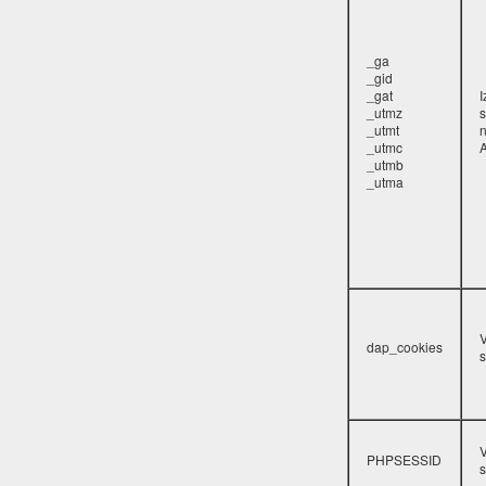
_ga
_gid
_gat
_utmz
s
_utmt
_utmc
A
_utmb
_utma
V
dap_cookies
s
V
PHPSESSID
s