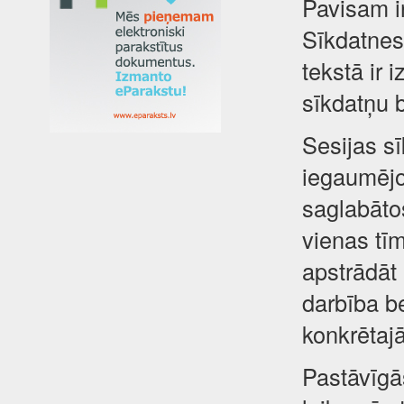
Pavisam i
Sīkdatnes 
tekstā ir 
sīkdatņu 
Sesijas sī
iegaumējot
saglabātos
vienas tīm
apstrādāt
darbība be
konkrētajā
Pastāvīgā