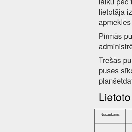
laiku pēc 
lietotāja 
apmeklēs 
Pirmās pus
administr
Trešās pu
puses sīkd
planšetdat
Lietoto
Nosaukums