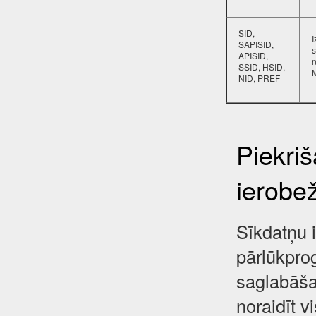
SID,
SAPISID,
s
APISID,
SSID, HSID,
NID, PREF
Piekri
ierobe
Sīkdatņu i
pārlūkpro
saglabāša
noraidīt 