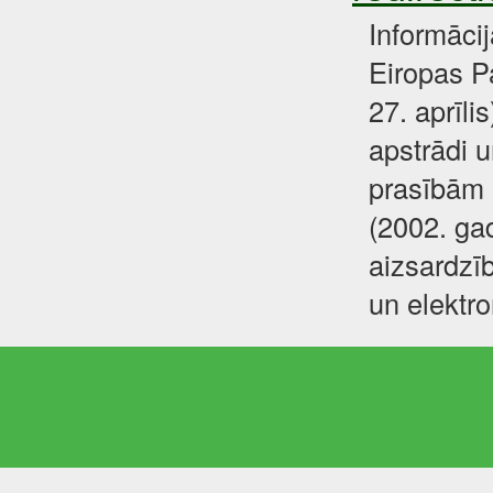
Informāci
Eiropas P
27. aprīli
apstrādi u
prasībām 
(2002. gad
aizsardzīb
un elektr