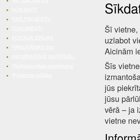
AKTUALITĀTES
Sīkda
KONTAKTI
PAR PROJEKTU
Šī vietne,
DOKUMENTI
FOTOGALERIJAS
uzlabot vi
PANORĀMAS 360
Aicinām i
INFORMATĪVIE MATERIĀLI
Šīs vietne
Piekļūstamības paziņojums
izmantošan
Privātuma politika
jūs piekrī
jūsu pārl
vērā – ja 
vietne nev
Inform