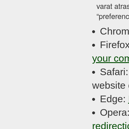
varat atra
“preferenc
Chrom
Firefo
your co
Safari
website 
Edge:
Opera
redirect