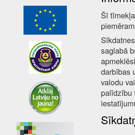
Šī tīmekļ
piemēram,
Sīkdatnes 
saglabā br
apmeklēsi
darbības 
valodu va
palīdzību 
iestatījum
Sīkdatņ