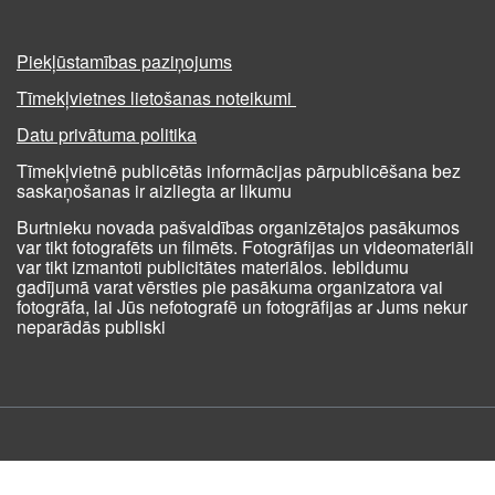
Piekļūstamības paziņojums
Tīmekļvietnes lietošanas noteikumi
Datu privātuma politika
Tīmekļvietnē publicētās informācijas pārpublicēšana bez
saskaņošanas ir aizliegta ar likumu
Burtnieku novada pašvaldības organizētajos pasākumos
var tikt fotografēts un filmēts. Fotogrāfijas un videomateriāli
var tikt izmantoti publicitātes materiālos. Iebildumu
gadījumā varat vērsties pie pasākuma organizatora vai
fotogrāfa, lai Jūs nefotografē un fotogrāfijas ar Jums nekur
neparādās publiski