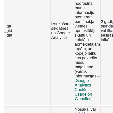
nodrošina
mums
informāciju,
piemēram,
par tīmekļa
2 gadi
Izsekošanas
_ga
vietnes
stunda
sīkdatnes
_gid
apmeklētāju
vai tika
no Google
_gat
skaitu un
sesija
Analytics
lietotāju
laikā
apmeklētajām
lapām, un
kopējo laiku,
kas pavadīts
mūsu
mājaslapā
(vairāk
informācijas –
Google
Analytics
Cookie
Usage on
Websites
).
Nosaka, vai