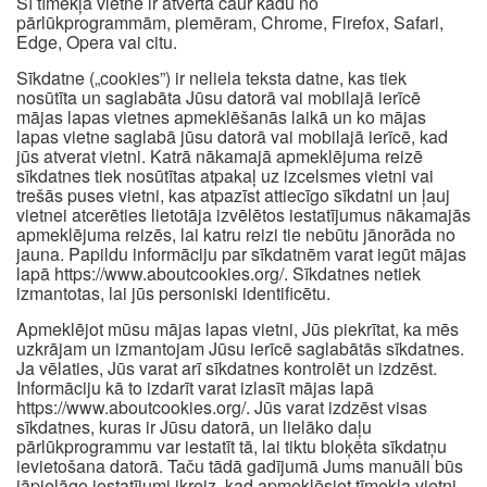
Šī tīmekļa vietne ir atvērta caur kādu no
pārlūkprogrammām, piemēram, Chrome, Firefox, Safari,
Edge, Opera vai citu.
Sīkdatne („cookies”) ir neliela teksta datne, kas tiek
nosūtīta un saglabāta Jūsu datorā vai mobilajā ierīcē
mājas lapas vietnes apmeklēšanās laikā un ko mājas
lapas vietne saglabā jūsu datorā vai mobilajā ierīcē, kad
jūs atverat vietni. Katrā nākamajā apmeklējuma reizē
sīkdatnes tiek nosūtītas atpakaļ uz izcelsmes vietni vai
trešās puses vietni, kas atpazīst attiecīgo sīkdatni un ļauj
vietnei atcerēties lietotāja izvēlētos iestatījumus nākamajās
apmeklējuma reizēs, lai katru reizi tie nebūtu jānorāda no
jauna. Papildu informāciju par sīkdatnēm varat iegūt mājas
lapā https://www.aboutcookies.org/. Sīkdatnes netiek
izmantotas, lai jūs personiski identificētu.
Apmeklējot mūsu mājas lapas vietni, Jūs piekrītat, ka mēs
uzkrājam un izmantojam Jūsu ierīcē saglabātās sīkdatnes.
Ja vēlaties, Jūs varat arī sīkdatnes kontrolēt un izdzēst.
Informāciju kā to izdarīt varat izlasīt mājas lapā
https://www.aboutcookies.org/. Jūs varat izdzēst visas
sīkdatnes, kuras ir Jūsu datorā, un lielāko daļu
pārlūkprogrammu var iestatīt tā, lai tiktu bloķēta sīkdatņu
ievietošana datorā. Taču tādā gadījumā Jums manuāli būs
jāpielāgo iestatījumi ikreiz, kad apmeklēsiet tīmekļa vietni,