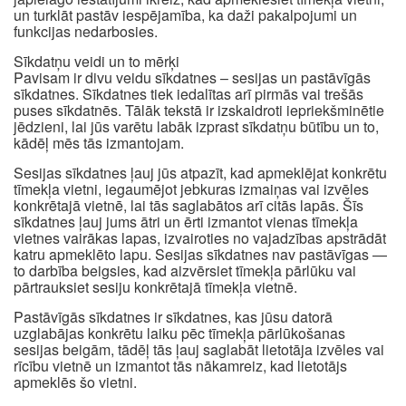
un turklāt pastāv iespējamība, ka daži pakalpojumi un
funkcijas nedarbosies.
Sīkdatņu veidi un to mērķi
Pavisam ir divu veidu sīkdatnes – sesijas un pastāvīgās
sīkdatnes. Sīkdatnes tiek iedalītas arī pirmās vai trešās
puses sīkdatnēs. Tālāk tekstā ir izskaidroti iepriekšminētie
jēdzieni, lai jūs varētu labāk izprast sīkdatņu būtību un to,
kādēļ mēs tās izmantojam.
Sesijas sīkdatnes ļauj jūs atpazīt, kad apmeklējat konkrētu
tīmekļa vietni, iegaumējot jebkuras izmaiņas vai izvēles
konkrētajā vietnē, lai tās saglabātos arī citās lapās. Šīs
sīkdatnes ļauj jums ātri un ērti izmantot vienas tīmekļa
vietnes vairākas lapas, izvairoties no vajadzības apstrādāt
katru apmeklēto lapu. Sesijas sīkdatnes nav pastāvīgas —
to darbība beigsies, kad aizvērsiet tīmekļa pārlūku vai
pārtrauksiet sesiju konkrētajā tīmekļa vietnē.
Pastāvīgās sīkdatnes ir sīkdatnes, kas jūsu datorā
uzglabājas konkrētu laiku pēc tīmekļa pārlūkošanas
sesijas beigām, tādēļ tās ļauj saglabāt lietotāja izvēles vai
rīcību vietnē un izmantot tās nākamreiz, kad lietotājs
apmeklēs šo vietni.