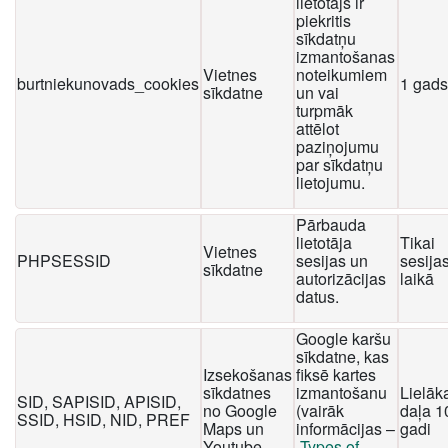
lietotājs ir
piekritis
sīkdatņu
izmantošanas
Vietnes
noteikumiem
burtniekunovads_cookies
1 gads
sīkdatne
un vai
turpmāk
attēlot
paziņojumu
par sīkdatņu
lietojumu.
Pārbauda
lietotāja
Tikai
Vietnes
PHPSESSID
sesijas un
sesija
sīkdatne
autorizācijas
laikā
datus.
Google karšu
sīkdatne, kas
Izsekošanas
fiksē kartes
sīkdatnes
izmantošanu
Lielāk
SID, SAPISID, APISID,
no Google
(vairāk
daļa 1
SSID, HSID, NID, PREF
Maps un
informācijas –
gadi
Youtube
Types of