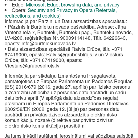
Edge:
Microsoft Edge, browsing data, and privacy
Opera:
Security and Privacy in Opera (Referrals,
redirections, and cookies)
Informācija par Pārzini un Datu aizsardzības speciālistu:
• Pārzinis ir Burtnieku novada pašvaldība. Adrese: Jāņa
Vintēna iela 7, Burtnieki, Burtnieku pag., Burtnieku novads,
LV-4206, reģistrācijas Nr. 90009114148, Tālr. 64226643,
epasts:
info@burtniekunovads.lv
• Datu aizsardzības speciālisti Raivis Grūbe, tālr. +371
67419000, epasts:
Raivis@grubesbirojs.lv
un Viesturs
Grūbe, tālr. +371 67419000, epasts:
Viesturs@grubesbirojs.lv
Informācija par sīkdatņu izmantošanu ir sagatavota,
pamatojoties uz Eiropas Parlamenta un Padomes Regulas
(ES) 2016/679 (2016. gada 27. aprīlis) par fizisko personu
aizsardzību attiecībā uz personas datu apstrādi un šādu
datu brīvu apriti (Vispārīgā datu aizsardzības regula)
prasībām un Eiropas Parlamenta un Padomes Direktīvas
2002/58/EK (2002. gada 12. jūlijs) par personas datu
apstrādi un privātās dzīves aizsardzību elektronisko
komunikāciju nozarē (direktīva par privāto dzīvi un
elektronisko komunikāciju) prasībām.
Ja jums ir kādi jautājumi, ierosinājumi vai sūdzības saistībā