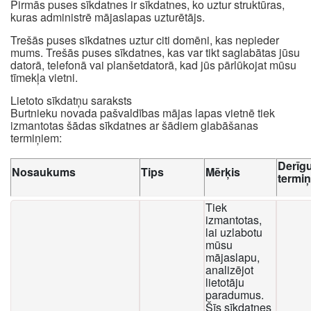
Pirmās puses sīkdatnes ir sīkdatnes, ko uztur struktūras,
kuras administrē mājaslapas uzturētājs.
Trešās puses sīkdatnes uztur citi domēni, kas nepieder
mums. Trešās puses sīkdatnes, kas var tikt saglabātas jūsu
datorā, telefonā vai planšetdatorā, kad jūs pārlūkojat mūsu
tīmekļa vietni.
Lietoto sīkdatņu saraksts
Burtnieku novada pašvaldības mājas lapas vietnē tiek
izmantotas šādas sīkdatnes ar šādiem glabāšanas
termiņiem:
Derīg
Nosaukums
Tips
Mērķis
termi
Tiek
izmantotas,
lai uzlabotu
mūsu
mājaslapu,
analizējot
lietotāju
paradumus.
Šīs sīkdatnes