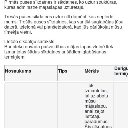
Pirmās puses sīkdatnes ir sīkdatnes, ko uztur struktūras,
kuras administrē mājaslapas uzturētājs.
Trešās puses sīkdatnes uztur citi domēni, kas nepieder
mums. Trešās puses sīkdatnes, kas var tikt saglabātas jūsu
datorā, telefonā vai planšetdatorā, kad jūs pārlūkojat mūsu
tīmekļa vietni.
Lietoto sīkdatņu saraksts
Burtnieku novada pašvaldības mājas lapas vietnē tiek
izmantotas šādas sīkdatnes ar šādiem glabāšanas
termiņiem:
Derīg
Nosaukums
Tips
Mērķis
termi
Tiek
izmantotas,
lai uzlabotu
mūsu
mājaslapu,
analizējot
lietotāju
paradumus.
Šīs sīkdatnes