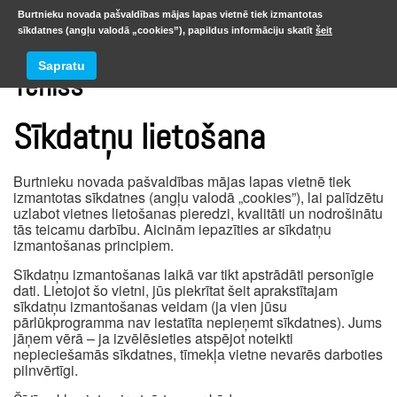
Burtnieku novada pašvaldības mājas lapas vietnē tiek izmantotas
sīkdatnes (angļu valodā „cookies”), papildus informāciju skatīt
šeit
Sapratu
Teniss
Sīkdatņu lietošana
Burtnieku novada pašvaldības mājas lapas vietnē tiek
izmantotas sīkdatnes (angļu valodā „cookies”), lai palīdzētu
uzlabot vietnes lietošanas pieredzi, kvalitāti un nodrošinātu
tās teicamu darbību. Aicinām iepazīties ar sīkdatņu
izmantošanas principiem.
Sīkdatņu izmantošanas laikā var tikt apstrādāti personīgie
dati. Lietojot šo vietni, jūs piekrītat šeit aprakstītajam
sīkdatņu izmantošanas veidam (ja vien jūsu
pārlūkprogramma nav iestatīta nepieņemt sīkdatnes). Jums
jāņem vērā – ja izvēlēsieties atspējot noteikti
nepieciešamās sīkdatnes, tīmekļa vietne nevarēs darboties
pilnvērtīgi.