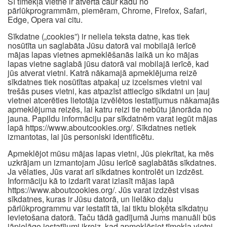
Šī tīmekļa vietne ir atvērta caur kādu no
pārlūkprogrammām, piemēram, Chrome, Firefox, Safari,
Edge, Opera vai citu.
Sīkdatne („cookies”) ir neliela teksta datne, kas tiek
nosūtīta un saglabāta Jūsu datorā vai mobilajā ierīcē
mājas lapas vietnes apmeklēšanās laikā un ko mājas
lapas vietne saglabā jūsu datorā vai mobilajā ierīcē, kad
jūs atverat vietni. Katrā nākamajā apmeklējuma reizē
sīkdatnes tiek nosūtītas atpakaļ uz izcelsmes vietni vai
trešās puses vietni, kas atpazīst attiecīgo sīkdatni un ļauj
vietnei atcerēties lietotāja izvēlētos iestatījumus nākamajās
apmeklējuma reizēs, lai katru reizi tie nebūtu jānorāda no
jauna. Papildu informāciju par sīkdatnēm varat iegūt mājas
lapā https://www.aboutcookies.org/. Sīkdatnes netiek
izmantotas, lai jūs personiski identificētu.
Apmeklējot mūsu mājas lapas vietni, Jūs piekrītat, ka mēs
uzkrājam un izmantojam Jūsu ierīcē saglabātās sīkdatnes.
Ja vēlaties, Jūs varat arī sīkdatnes kontrolēt un izdzēst.
Informāciju kā to izdarīt varat izlasīt mājas lapā
https://www.aboutcookies.org/. Jūs varat izdzēst visas
sīkdatnes, kuras ir Jūsu datorā, un lielāko daļu
pārlūkprogrammu var iestatīt tā, lai tiktu bloķēta sīkdatņu
ievietošana datorā. Taču tādā gadījumā Jums manuāli būs
jāpielāgo iestatījumi ikreiz, kad apmeklēsiet tīmekļa vietni,