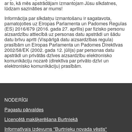
ar to, kā mēs apstrādājam izmantojam Jūsu sīkdatnes,
lūdzam sazināties ar mums!
Informācija par sīkdatņu izmantošanu ir sagatavota,
pamatojoties uz Eiropas Parlamenta un Padomes Regulas
(ES) 2016/679 (2016. gada 27. aprīlis) par fizisko personu
aizsardzību attiecībā uz personas datu apstrādi un šādu
datu brīvu apriti (Vispārīgā datu aizsardzības regula)
prasībām un Eiropas Parlamenta un Padomes Direktīvas
2002/58/EK (2002. gada 12. jūlijs) par personas datu
apstrādi un privātās dzīves aizsardzību elektronisko
komunikāciju nozarē (direktīva par privāto dzīvi un
elektronisko komunikāciju) prasībām.
NODERĪGI
Pagastu pārvaldes
Licencētā makšķerēšana Burtniekā
Informatīvais izdevums "Burtnieku novada vēstis"