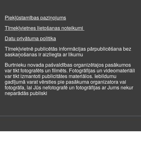
Piekļūstamības paziņojums
Tīmekļvietnes lietošanas noteikumi
Datu privātuma politika
Tīmekļvietnē publicētās informācijas pārpublicēšana bez
saskaņošanas ir aizliegta ar likumu
Burtnieku novada pašvaldības organizētajos pasākumos
var tikt fotografēts un filmēts. Fotogrāfijas un videomateriāli
var tikt izmantoti publicitātes materiālos. Iebildumu
gadījumā varat vērsties pie pasākuma organizatora vai
fotogrāfa, lai Jūs nefotografē un fotogrāfijas ar Jums nekur
neparādās publiski