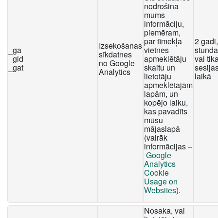
nodrošina
mums
informāciju,
piemēram,
par tīmekļa
2 gadi
Izsekošanas
_ga
vietnes
stunda
sīkdatnes
_gid
apmeklētāju
vai tika
no Google
_gat
skaitu un
sesija
Analytics
lietotāju
laikā
apmeklētajām
lapām, un
kopējo laiku,
kas pavadīts
mūsu
mājaslapā
(vairāk
informācijas –
Google
Analytics
Cookie
Usage on
Websites
).
Nosaka, vai