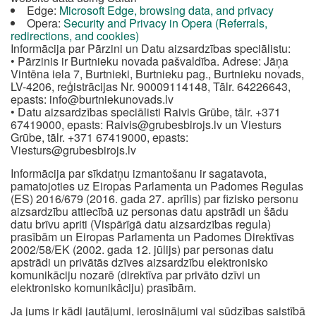
Edge:
Microsoft Edge, browsing data, and privacy
Opera:
Security and Privacy in Opera (Referrals,
redirections, and cookies)
Informācija par Pārzini un Datu aizsardzības speciālistu:
• Pārzinis ir Burtnieku novada pašvaldība. Adrese: Jāņa
Vintēna iela 7, Burtnieki, Burtnieku pag., Burtnieku novads,
LV-4206, reģistrācijas Nr. 90009114148, Tālr. 64226643,
epasts:
info@burtniekunovads.lv
• Datu aizsardzības speciālisti Raivis Grūbe, tālr. +371
67419000, epasts:
Raivis@grubesbirojs.lv
un Viesturs
Grūbe, tālr. +371 67419000, epasts:
Viesturs@grubesbirojs.lv
Informācija par sīkdatņu izmantošanu ir sagatavota,
pamatojoties uz Eiropas Parlamenta un Padomes Regulas
(ES) 2016/679 (2016. gada 27. aprīlis) par fizisko personu
aizsardzību attiecībā uz personas datu apstrādi un šādu
datu brīvu apriti (Vispārīgā datu aizsardzības regula)
prasībām un Eiropas Parlamenta un Padomes Direktīvas
2002/58/EK (2002. gada 12. jūlijs) par personas datu
apstrādi un privātās dzīves aizsardzību elektronisko
komunikāciju nozarē (direktīva par privāto dzīvi un
elektronisko komunikāciju) prasībām.
Ja jums ir kādi jautājumi, ierosinājumi vai sūdzības saistībā