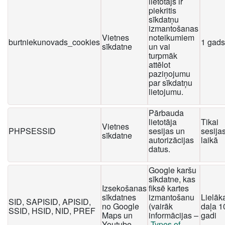
lietotājs ir
piekritis
sīkdatņu
izmantošanas
Vietnes
noteikumiem
burtniekunovads_cookies
1 gads
sīkdatne
un vai
turpmāk
attēlot
paziņojumu
par sīkdatņu
lietojumu.
Pārbauda
lietotāja
Tikai
Vietnes
PHPSESSID
sesijas un
sesija
sīkdatne
autorizācijas
laikā
datus.
Google karšu
sīkdatne, kas
Izsekošanas
fiksē kartes
sīkdatnes
izmantošanu
Lielāk
SID, SAPISID, APISID,
no Google
(vairāk
daļa 1
SSID, HSID, NID, PREF
Maps un
informācijas –
gadi
Youtube
Types of