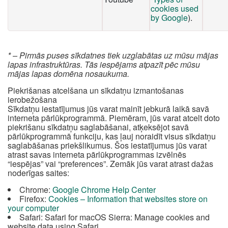
cookies used
by Google
).
* – Pirmās puses sīkdatnes tiek uzglabātas uz mūsu mājas
lapas infrastruktūras. Tās iespējams atpazīt pēc mūsu
mājas lapas domēna nosaukuma.
Piekrišanas atcelšana un sīkdatņu izmantošanas
ierobežošana
Sīkdatņu iestatījumus jūs varat mainīt jebkurā laikā savā
interneta pārlūkprogrammā. Piemēram, jūs varat atcelt doto
piekrišanu sīkdatņu saglabāšanai, atķeksējot savā
pārlūkprogrammā funkciju, kas ļauj noraidīt visus sīkdatņu
saglabāšanas priekšlikumus. Šos iestatījumus jūs varat
atrast savas interneta pārlūkprogrammas izvēlnēs
“iespējas” vai “preferences”. Zemāk jūs varat atrast dažas
noderīgas saites:
Chrome:
Google Chrome Help Center
Firefox:
Cookies – Information that websites store on
your computer
Safari: Safari for macOS Sierra: Manage cookies and
website data using Safari