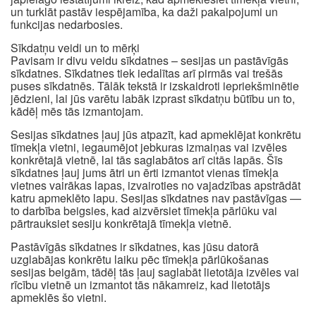
un turklāt pastāv iespējamība, ka daži pakalpojumi un
funkcijas nedarbosies.
Sīkdatņu veidi un to mērķi
Pavisam ir divu veidu sīkdatnes – sesijas un pastāvīgās
sīkdatnes. Sīkdatnes tiek iedalītas arī pirmās vai trešās
puses sīkdatnēs. Tālāk tekstā ir izskaidroti iepriekšminētie
jēdzieni, lai jūs varētu labāk izprast sīkdatņu būtību un to,
kādēļ mēs tās izmantojam.
Sesijas sīkdatnes ļauj jūs atpazīt, kad apmeklējat konkrētu
tīmekļa vietni, iegaumējot jebkuras izmaiņas vai izvēles
konkrētajā vietnē, lai tās saglabātos arī citās lapās. Šīs
sīkdatnes ļauj jums ātri un ērti izmantot vienas tīmekļa
vietnes vairākas lapas, izvairoties no vajadzības apstrādāt
katru apmeklēto lapu. Sesijas sīkdatnes nav pastāvīgas —
to darbība beigsies, kad aizvērsiet tīmekļa pārlūku vai
pārtrauksiet sesiju konkrētajā tīmekļa vietnē.
Pastāvīgās sīkdatnes ir sīkdatnes, kas jūsu datorā
uzglabājas konkrētu laiku pēc tīmekļa pārlūkošanas
sesijas beigām, tādēļ tās ļauj saglabāt lietotāja izvēles vai
rīcību vietnē un izmantot tās nākamreiz, kad lietotājs
apmeklēs šo vietni.