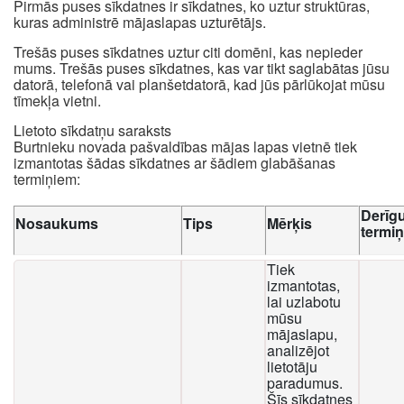
Pirmās puses sīkdatnes ir sīkdatnes, ko uztur struktūras,
kuras administrē mājaslapas uzturētājs.
Trešās puses sīkdatnes uztur citi domēni, kas nepieder
mums. Trešās puses sīkdatnes, kas var tikt saglabātas jūsu
datorā, telefonā vai planšetdatorā, kad jūs pārlūkojat mūsu
tīmekļa vietni.
Lietoto sīkdatņu saraksts
Burtnieku novada pašvaldības mājas lapas vietnē tiek
izmantotas šādas sīkdatnes ar šādiem glabāšanas
termiņiem:
Derīg
Nosaukums
Tips
Mērķis
termi
Tiek
izmantotas,
lai uzlabotu
mūsu
mājaslapu,
analizējot
lietotāju
paradumus.
Šīs sīkdatnes