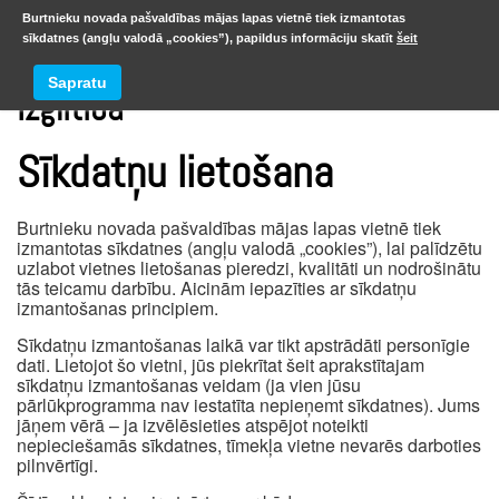
Burtnieku novada pašvaldības mājas lapas vietnē tiek izmantotas
sīkdatnes (angļu valodā „cookies”), papildus informāciju skatīt
šeit
Sapratu
Izglītība
Sīkdatņu lietošana
Burtnieku novada pašvaldības mājas lapas vietnē tiek
izmantotas sīkdatnes (angļu valodā „cookies”), lai palīdzētu
uzlabot vietnes lietošanas pieredzi, kvalitāti un nodrošinātu
tās teicamu darbību. Aicinām iepazīties ar sīkdatņu
izmantošanas principiem.
Sīkdatņu izmantošanas laikā var tikt apstrādāti personīgie
dati. Lietojot šo vietni, jūs piekrītat šeit aprakstītajam
sīkdatņu izmantošanas veidam (ja vien jūsu
pārlūkprogramma nav iestatīta nepieņemt sīkdatnes). Jums
jāņem vērā – ja izvēlēsieties atspējot noteikti
nepieciešamās sīkdatnes, tīmekļa vietne nevarēs darboties
pilnvērtīgi.