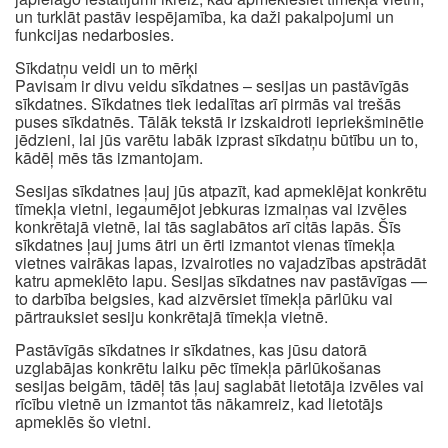
un turklāt pastāv iespējamība, ka daži pakalpojumi un
funkcijas nedarbosies.
Sīkdatņu veidi un to mērķi
Pavisam ir divu veidu sīkdatnes – sesijas un pastāvīgās
sīkdatnes. Sīkdatnes tiek iedalītas arī pirmās vai trešās
puses sīkdatnēs. Tālāk tekstā ir izskaidroti iepriekšminētie
jēdzieni, lai jūs varētu labāk izprast sīkdatņu būtību un to,
kādēļ mēs tās izmantojam.
Sesijas sīkdatnes ļauj jūs atpazīt, kad apmeklējat konkrētu
tīmekļa vietni, iegaumējot jebkuras izmaiņas vai izvēles
konkrētajā vietnē, lai tās saglabātos arī citās lapās. Šīs
sīkdatnes ļauj jums ātri un ērti izmantot vienas tīmekļa
vietnes vairākas lapas, izvairoties no vajadzības apstrādāt
katru apmeklēto lapu. Sesijas sīkdatnes nav pastāvīgas —
to darbība beigsies, kad aizvērsiet tīmekļa pārlūku vai
pārtrauksiet sesiju konkrētajā tīmekļa vietnē.
Pastāvīgās sīkdatnes ir sīkdatnes, kas jūsu datorā
uzglabājas konkrētu laiku pēc tīmekļa pārlūkošanas
sesijas beigām, tādēļ tās ļauj saglabāt lietotāja izvēles vai
rīcību vietnē un izmantot tās nākamreiz, kad lietotājs
apmeklēs šo vietni.