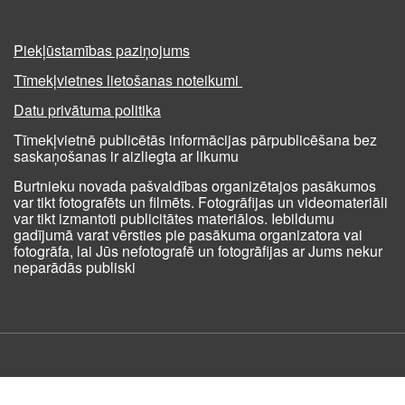
Piekļūstamības paziņojums
Tīmekļvietnes lietošanas noteikumi
Datu privātuma politika
Tīmekļvietnē publicētās informācijas pārpublicēšana bez
saskaņošanas ir aizliegta ar likumu
Burtnieku novada pašvaldības organizētajos pasākumos
var tikt fotografēts un filmēts. Fotogrāfijas un videomateriāli
var tikt izmantoti publicitātes materiālos. Iebildumu
gadījumā varat vērsties pie pasākuma organizatora vai
fotogrāfa, lai Jūs nefotografē un fotogrāfijas ar Jums nekur
neparādās publiski