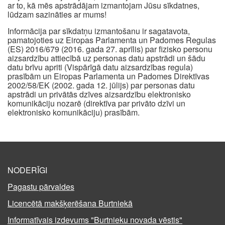
ar to, kā mēs apstrādājam izmantojam Jūsu sīkdatnes,
lūdzam sazināties ar mums!
Informācija par sīkdatņu izmantošanu ir sagatavota,
pamatojoties uz Eiropas Parlamenta un Padomes Regulas
(ES) 2016/679 (2016. gada 27. aprīlis) par fizisko personu
aizsardzību attiecībā uz personas datu apstrādi un šādu
datu brīvu apriti (Vispārīgā datu aizsardzības regula)
prasībām un Eiropas Parlamenta un Padomes Direktīvas
2002/58/EK (2002. gada 12. jūlijs) par personas datu
apstrādi un privātās dzīves aizsardzību elektronisko
komunikāciju nozarē (direktīva par privāto dzīvi un
elektronisko komunikāciju) prasībām.
NODERĪGI
Pagastu pārvaldes
Licencētā makšķerēšana Burtniekā
Informatīvais izdevums "Burtnieku novada vēstis"