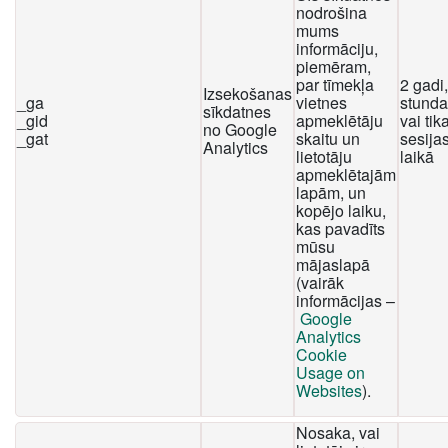
nodrošina
mums
informāciju,
piemēram,
par tīmekļa
2 gadi
Izsekošanas
_ga
vietnes
stunda
sīkdatnes
_gid
apmeklētāju
vai tika
no Google
_gat
skaitu un
sesija
Analytics
lietotāju
laikā
apmeklētajām
lapām, un
kopējo laiku,
kas pavadīts
mūsu
mājaslapā
(vairāk
informācijas –
Google
Analytics
Cookie
Usage on
Websites
).
Nosaka, vai