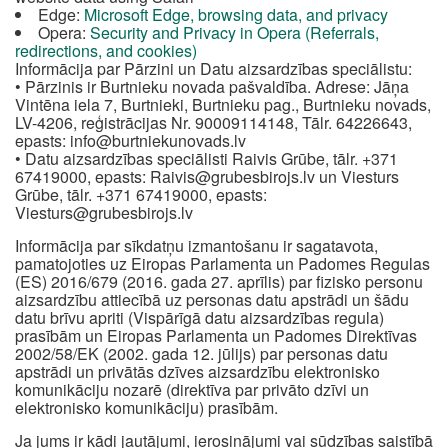
Edge:
Microsoft Edge, browsing data, and privacy
Opera:
Security and Privacy in Opera (Referrals,
redirections, and cookies)
Informācija par Pārzini un Datu aizsardzības speciālistu:
• Pārzinis ir Burtnieku novada pašvaldība. Adrese: Jāņa
Vintēna iela 7, Burtnieki, Burtnieku pag., Burtnieku novads,
LV-4206, reģistrācijas Nr. 90009114148, Tālr. 64226643,
epasts:
info@burtniekunovads.lv
• Datu aizsardzības speciālisti Raivis Grūbe, tālr. +371
67419000, epasts:
Raivis@grubesbirojs.lv
un Viesturs
Grūbe, tālr. +371 67419000, epasts:
Viesturs@grubesbirojs.lv
Informācija par sīkdatņu izmantošanu ir sagatavota,
pamatojoties uz Eiropas Parlamenta un Padomes Regulas
(ES) 2016/679 (2016. gada 27. aprīlis) par fizisko personu
aizsardzību attiecībā uz personas datu apstrādi un šādu
datu brīvu apriti (Vispārīgā datu aizsardzības regula)
prasībām un Eiropas Parlamenta un Padomes Direktīvas
2002/58/EK (2002. gada 12. jūlijs) par personas datu
apstrādi un privātās dzīves aizsardzību elektronisko
komunikāciju nozarē (direktīva par privāto dzīvi un
elektronisko komunikāciju) prasībām.
Ja jums ir kādi jautājumi, ierosinājumi vai sūdzības saistībā