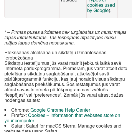
cookies used
by Google
).
* – Pirmās puses sīkdatnes tiek uzglabātas uz mūsu mājas
lapas infrastruktūras. Tās iespējams atpazīt pēc mūsu
mājas lapas domēna nosaukuma.
Piekrišanas atcelšana un sīkdatņu izmantošanas
ierobežošana
Sīkdatņu iestatījumus jūs varat mainīt jebkurā laikā savā
interneta pārlūkprogrammā. Piemēram, jūs varat atcelt doto
piekrišanu sīkdatņu saglabāšanai, atķeksējot savā
pārlūkprogrammā funkciju, kas ļauj noraidīt visus sīkdatņu
saglabāšanas priekšlikumus. Šos iestatījumus jūs varat
atrast savas interneta pārlūkprogrammas izvēlnēs
“iespējas” vai “preferences”. Zemāk jūs varat atrast dažas
noderīgas saites:
Chrome:
Google Chrome Help Center
Firefox:
Cookies – Information that websites store on
your computer
Safari: Safari for macOS Sierra: Manage cookies and
website data using Safari