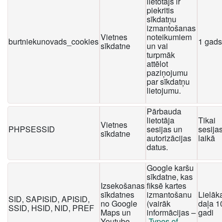
lietotājs ir
piekritis
sīkdatņu
izmantošanas
Vietnes
noteikumiem
burtniekunovads_cookies
1 gads
sīkdatne
un vai
turpmāk
attēlot
paziņojumu
par sīkdatņu
lietojumu.
Pārbauda
lietotāja
Tikai
Vietnes
PHPSESSID
sesijas un
sesija
sīkdatne
autorizācijas
laikā
datus.
Google karšu
sīkdatne, kas
Izsekošanas
fiksē kartes
sīkdatnes
izmantošanu
Lielāk
SID, SAPISID, APISID,
no Google
(vairāk
daļa 1
SSID, HSID, NID, PREF
Maps un
informācijas –
gadi
Youtube
Types of