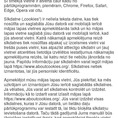
Šī tīmekļa vietne ir atvērta caur kādu no
pārlūkprogrammām, piemēram, Chrome, Firefox, Safari,
Edge, Opera vai citu.
Sīkdatne („cookies”) ir neliela teksta datne, kas tiek
nosūtīta un saglabāta Jūsu datorā vai mobilajā ierīcē
mājas lapas vietnes apmeklēšanās laikā un ko mājas
lapas vietne saglabā jūsu datorā vai mobilajā ierīcē, kad
jūs atverat vietni. Katrā nākamajā apmeklējuma reizē
sīkdatnes tiek nosūtītas atpakaļ uz izcelsmes vietni vai
trešās puses vietni, kas atpazīst attiecīgo sīkdatni un ļauj
vietnei atcerēties lietotāja izvēlētos iestatījumus nākamajās
apmeklējuma reizēs, lai katru reizi tie nebūtu jānorāda no
jauna. Papildu informāciju par sīkdatnēm varat iegūt mājas
lapā https://www.aboutcookies.org/. Sīkdatnes netiek
izmantotas, lai jūs personiski identificētu.
Apmeklējot mūsu mājas lapas vietni, Jūs piekrītat, ka mēs
uzkrājam un izmantojam Jūsu ierīcē saglabātās sīkdatnes.
Ja vēlaties, Jūs varat arī sīkdatnes kontrolēt un izdzēst.
Informāciju kā to izdarīt varat izlasīt mājas lapā
https://www.aboutcookies.org/. Jūs varat izdzēst visas
sīkdatnes, kuras ir Jūsu datorā, un lielāko daļu
pārlūkprogrammu var iestatīt tā, lai tiktu bloķēta sīkdatņu
ievietošana datorā. Taču tādā gadījumā Jums manuāli būs
jāpielāgo iestatījumi ikreiz, kad apmeklēsiet tīmekļa vietni,