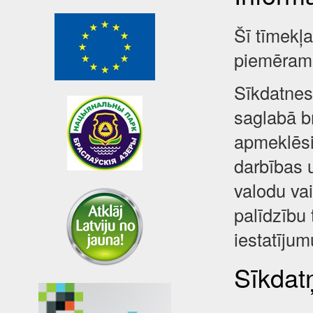
Šī tīmekļ
piemēram,
Sīkdatnes 
saglabā br
apmeklēsi
darbības 
valodu va
palīdzību 
iestatījum
Sīkdatņ