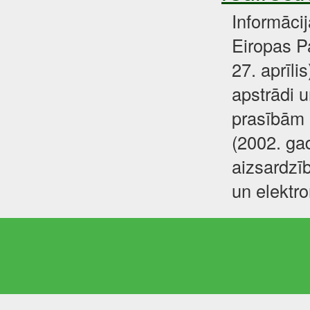
Informāci
Eiropas P
27. aprīli
apstrādi u
prasībām 
(2002. gad
aizsardzīb
un elektr