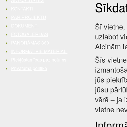
AKTUALITĀTES
Sīkda
KONTAKTI
PAR PROJEKTU
Šī vietne,
DOKUMENTI
FOTOGALERIJAS
uzlabot vi
PANORĀMAS 360
Aicinām i
INFORMATĪVIE MATERIĀLI
Šīs vietne
Piekļūstamības paziņojums
izmantošan
Privātuma politika
jūs piekrī
jūsu pārl
vērā – ja 
vietne nev
Inform