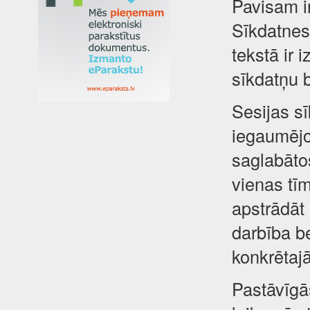
Pavisam i
Sīkdatnes 
tekstā ir 
sīkdatņu 
Sesijas sī
iegaumējot
saglabātos
vienas tīm
apstrādāt
darbība be
konkrētajā
Pastāvīgā