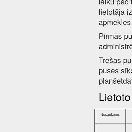
laiku pēc 
lietotāja 
apmeklēs 
Pirmās pus
administr
Trešās pu
puses sīkd
planšetdat
Lietoto
Nosaukums