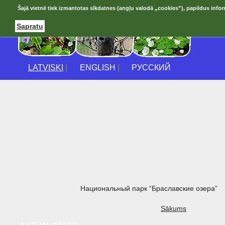
Šajā vietnē tiek izmantotas sīkdatnes (angļu valodā „cookies”), papildus infor
Sapratu
LATVISKI
|
ENGLISH
|
РУССКИЙ
Национальный парк “Браславские озера”
Sākums