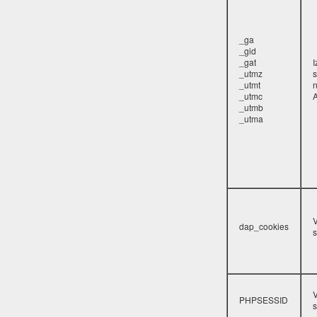
_ga
_gid
_gat
_utmz
s
_utmt
_utmc
A
_utmb
_utma
V
dap_cookies
s
V
PHPSESSID
s