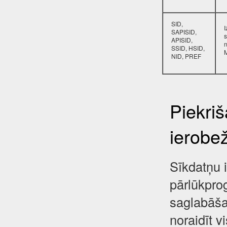
SID,
SAPISID,
s
APISID,
SSID, HSID,
NID, PREF
Piekri
ierobe
Sīkdatņu i
pārlūkpro
saglabāša
noraidīt 