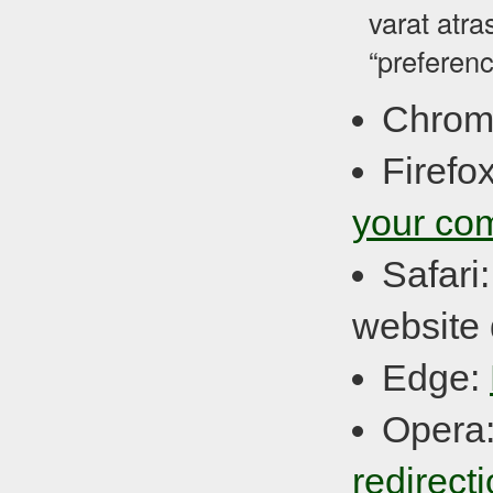
varat atra
“preferenc
Chrom
Firefo
your co
Safari
website 
Edge:
Opera
redirect