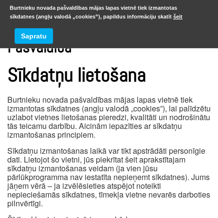
Burtnieku novada pašvaldības mājas lapas vietnē tiek izmantotas
sīkdatnes (angļu valodā „cookies”), papildus informāciju skatīt
šeit
Sapratu
Pašvaldība
Sīkdatņu lietošana
Burtnieku novada pašvaldības mājas lapas vietnē tiek
izmantotas sīkdatnes (angļu valodā „cookies”), lai palīdzētu
uzlabot vietnes lietošanas pieredzi, kvalitāti un nodrošinātu
tās teicamu darbību. Aicinām iepazīties ar sīkdatņu
izmantošanas principiem.
Sīkdatņu izmantošanas laikā var tikt apstrādāti personīgie
dati. Lietojot šo vietni, jūs piekrītat šeit aprakstītajam
sīkdatņu izmantošanas veidam (ja vien jūsu
pārlūkprogramma nav iestatīta nepieņemt sīkdatnes). Jums
jāņem vērā – ja izvēlēsieties atspējot noteikti
nepieciešamās sīkdatnes, tīmekļa vietne nevarēs darboties
pilnvērtīgi.