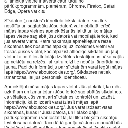
Šī tīmekļa vietne ir atvērta caur kādu no
pārlūkprogrammām, piemēram, Chrome, Firefox, Safari,
Edge, Opera vai citu.
Sīkdatne („cookies”) ir neliela teksta datne, kas tiek
nosūtīta un saglabāta Jūsu datorā vai mobilajā ierīcē
mājas lapas vietnes apmeklēšanās laikā un ko mājas
lapas vietne saglabā jūsu datorā vai mobilajā ierīcē, kad
jūs atverat vietni. Katrā nākamajā apmeklējuma reizē
sīkdatnes tiek nosūtītas atpakaļ uz izcelsmes vietni vai
trešās puses vietni, kas atpazīst attiecīgo sīkdatni un ļauj
vietnei atcerēties lietotāja izvēlētos iestatījumus nākamajās
apmeklējuma reizēs, lai katru reizi tie nebūtu jānorāda no
jauna. Papildu informāciju par sīkdatnēm varat iegūt mājas
lapā https://www.aboutcookies.org/. Sīkdatnes netiek
izmantotas, lai jūs personiski identificētu.
Apmeklējot mūsu mājas lapas vietni, Jūs piekrītat, ka mēs
uzkrājam un izmantojam Jūsu ierīcē saglabātās sīkdatnes.
Ja vēlaties, Jūs varat arī sīkdatnes kontrolēt un izdzēst.
Informāciju kā to izdarīt varat izlasīt mājas lapā
https://www.aboutcookies.org/. Jūs varat izdzēst visas
sīkdatnes, kuras ir Jūsu datorā, un lielāko daļu
pārlūkprogrammu var iestatīt tā, lai tiktu bloķēta sīkdatņu
ievietošana datorā. Taču tādā gadījumā Jums manuāli būs
jāpielāgo iestatījumi ikreiz, kad apmeklēsiet tīmekļa vietni,