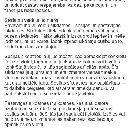
un turklāt pastāv iespējamība, ka daži pakalpojumi un
funkcijas nedarbosies.
Sīkdatņu veidi un to mērķi
Pavisam ir divu veidu sīkdatnes – sesijas un pastāvīgās
sīkdatnes. Sīkdatnes tiek iedalītas arī pirmās vai trešās
puses sīkdatnēs. Tālāk tekstā ir izskaidroti iepriekšminētie
jēdzieni, lai jūs varētu labāk izprast sīkdatņu būtību un to,
kādēļ mēs tās izmantojam.
Sesijas sīkdatnes ļauj jūs atpazīt, kad apmeklējat konkrētu
tīmekļa vietni, iegaumējot jebkuras izmaiņas vai izvēles
konkrētajā vietnē, lai tās saglabātos arī citās lapās. Šīs
sīkdatnes ļauj jums ātri un ērti izmantot vienas tīmekļa
vietnes vairākas lapas, izvairoties no vajadzības apstrādāt
katru apmeklēto lapu. Sesijas sīkdatnes nav pastāvīgas —
to darbība beigsies, kad aizvērsiet tīmekļa pārlūku vai
pārtrauksiet sesiju konkrētajā tīmekļa vietnē.
Pastāvīgās sīkdatnes ir sīkdatnes, kas jūsu datorā
uzglabājas konkrētu laiku pēc tīmekļa pārlūkošanas
sesijas beigām, tādēļ tās ļauj saglabāt lietotāja izvēles vai
rīcību vietnē un izmantot tās nākamreiz, kad lietotājs
apmeklēs šo vietni.