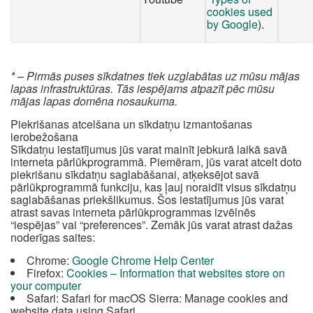
cookies used
by Google
).
* – Pirmās puses sīkdatnes tiek uzglabātas uz mūsu mājas
lapas infrastruktūras. Tās iespējams atpazīt pēc mūsu
mājas lapas domēna nosaukuma.
Piekrišanas atcelšana un sīkdatņu izmantošanas
ierobežošana
Sīkdatņu iestatījumus jūs varat mainīt jebkurā laikā savā
interneta pārlūkprogrammā. Piemēram, jūs varat atcelt doto
piekrišanu sīkdatņu saglabāšanai, atķeksējot savā
pārlūkprogrammā funkciju, kas ļauj noraidīt visus sīkdatņu
saglabāšanas priekšlikumus. Šos iestatījumus jūs varat
atrast savas interneta pārlūkprogrammas izvēlnēs
“iespējas” vai “preferences”. Zemāk jūs varat atrast dažas
noderīgas saites:
Chrome:
Google Chrome Help Center
Firefox:
Cookies – Information that websites store on
your computer
Safari: Safari for macOS Sierra: Manage cookies and
website data using Safari