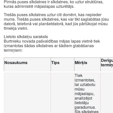
Pirmās puses sīkdatnes ir sīkdatnes, ko uztur struktūras,
kuras administrē mājaslapas uzturētājs.
Trešās puses sīkdatnes uztur citi domēni, kas nepieder
mums. Trešās puses sīkdatnes, kas var tikt saglabātas jūsu
datorā, telefonā vai planšetdatorā, kad jūs pārlūkojat mūsu
tīmekļa vietni.
Lietoto sīkdatņu saraksts
Burtnieku novada pašvaldības mājas lapas vietnē tiek
izmantotas šādas sīkdatnes ar šādiem glabāšanas
termiņiem:
Derīg
Nosaukums
Tips
Mērķis
termi
Tiek
izmantotas,
lai uzlabotu
mūsu
mājaslapu,
analizējot
lietotāju
paradumus.
Šīs sīkdatnes