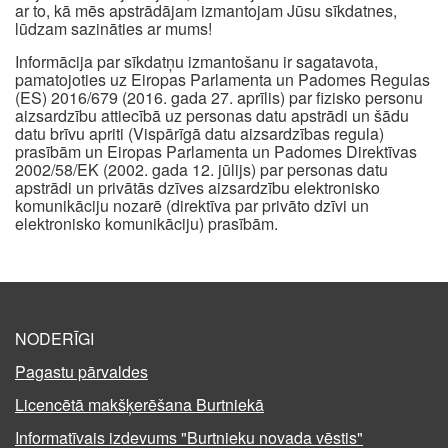
ar to, kā mēs apstrādājam izmantojam Jūsu sīkdatnes,
lūdzam sazināties ar mums!
Informācija par sīkdatņu izmantošanu ir sagatavota,
pamatojoties uz Eiropas Parlamenta un Padomes Regulas
(ES) 2016/679 (2016. gada 27. aprīlis) par fizisko personu
aizsardzību attiecībā uz personas datu apstrādi un šādu
datu brīvu apriti (Vispārīgā datu aizsardzības regula)
prasībām un Eiropas Parlamenta un Padomes Direktīvas
2002/58/EK (2002. gada 12. jūlijs) par personas datu
apstrādi un privātās dzīves aizsardzību elektronisko
komunikāciju nozarē (direktīva par privāto dzīvi un
elektronisko komunikāciju) prasībām.
NODERĪGI
Pagastu pārvaldes
Licencētā makšķerēšana Burtniekā
Informatīvais izdevums "Burtnieku novada vēstis"