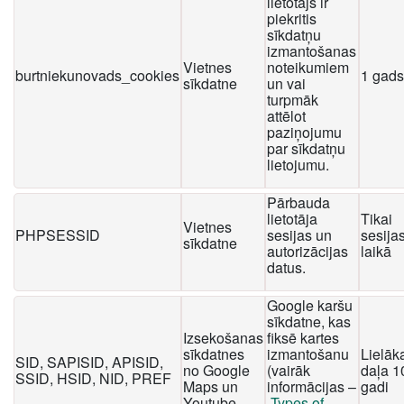
lietotājs ir
piekritis
sīkdatņu
izmantošanas
Vietnes
noteikumiem
burtniekunovads_cookies
1 gads
sīkdatne
un vai
turpmāk
attēlot
paziņojumu
par sīkdatņu
lietojumu.
Pārbauda
lietotāja
Tikai
Vietnes
PHPSESSID
sesijas un
sesija
sīkdatne
autorizācijas
laikā
datus.
Google karšu
sīkdatne, kas
Izsekošanas
fiksē kartes
sīkdatnes
izmantošanu
Lielāk
SID, SAPISID, APISID,
no Google
(vairāk
daļa 1
SSID, HSID, NID, PREF
Maps un
informācijas –
gadi
Youtube
Types of