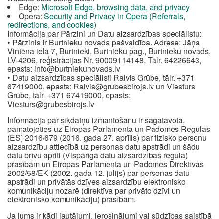
Edge:
Microsoft Edge, browsing data, and privacy
Opera:
Security and Privacy in Opera (Referrals,
redirections, and cookies)
Informācija par Pārzini un Datu aizsardzības speciālistu:
• Pārzinis ir Burtnieku novada pašvaldība. Adrese: Jāņa
Vintēna iela 7, Burtnieki, Burtnieku pag., Burtnieku novads,
LV-4206, reģistrācijas Nr. 90009114148, Tālr. 64226643,
epasts:
info@burtniekunovads.lv
• Datu aizsardzības speciālisti Raivis Grūbe, tālr. +371
67419000, epasts:
Raivis@grubesbirojs.lv
un Viesturs
Grūbe, tālr. +371 67419000, epasts:
Viesturs@grubesbirojs.lv
Informācija par sīkdatņu izmantošanu ir sagatavota,
pamatojoties uz Eiropas Parlamenta un Padomes Regulas
(ES) 2016/679 (2016. gada 27. aprīlis) par fizisko personu
aizsardzību attiecībā uz personas datu apstrādi un šādu
datu brīvu apriti (Vispārīgā datu aizsardzības regula)
prasībām un Eiropas Parlamenta un Padomes Direktīvas
2002/58/EK (2002. gada 12. jūlijs) par personas datu
apstrādi un privātās dzīves aizsardzību elektronisko
komunikāciju nozarē (direktīva par privāto dzīvi un
elektronisko komunikāciju) prasībām.
Ja jums ir kādi jautājumi, ierosinājumi vai sūdzības saistībā