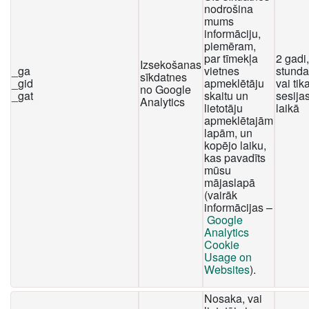
nodrošina
mums
informāciju,
piemēram,
par tīmekļa
2 gadi
Izsekošanas
_ga
vietnes
stunda
sīkdatnes
_gid
apmeklētāju
vai tika
no Google
_gat
skaitu un
sesija
Analytics
lietotāju
laikā
apmeklētajām
lapām, un
kopējo laiku,
kas pavadīts
mūsu
mājaslapā
(vairāk
informācijas –
Google
Analytics
Cookie
Usage on
Websites
).
Nosaka, vai