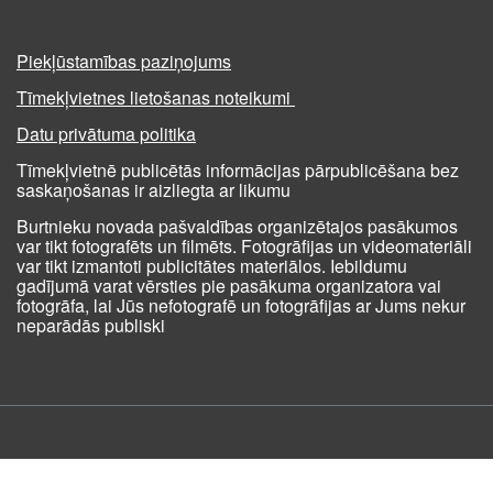
Piekļūstamības paziņojums
Tīmekļvietnes lietošanas noteikumi
Datu privātuma politika
Tīmekļvietnē publicētās informācijas pārpublicēšana bez
saskaņošanas ir aizliegta ar likumu
Burtnieku novada pašvaldības organizētajos pasākumos
var tikt fotografēts un filmēts. Fotogrāfijas un videomateriāli
var tikt izmantoti publicitātes materiālos. Iebildumu
gadījumā varat vērsties pie pasākuma organizatora vai
fotogrāfa, lai Jūs nefotografē un fotogrāfijas ar Jums nekur
neparādās publiski