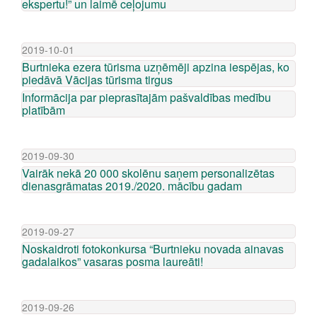
ekspertu!” un laimē ceļojumu
2019-10-01
Burtnieka ezera tūrisma uzņēmēji apzina iespējas, ko
piedāvā Vācijas tūrisma tirgus
Informācija par pieprasītajām pašvaldības medību
platībām
2019-09-30
Vairāk nekā 20 000 skolēnu saņem personalizētas
dienasgrāmatas 2019./2020. mācību gadam
2019-09-27
Noskaidroti fotokonkursa “Burtnieku novada ainavas
gadalaikos” vasaras posma laureāti!
2019-09-26