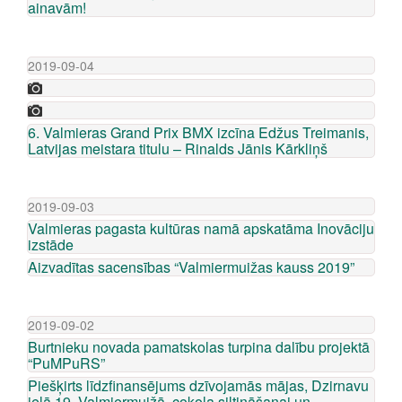
ainavām!
2019-09-04
6. Valmieras Grand Prix BMX izcīna Edžus Treimanis,
Latvijas meistara titulu – Rinalds Jānis Kārkliņš
2019-09-03
Valmieras pagasta kultūras namā apskatāma Inovāciju
izstāde
Aizvadītas sacensības “Valmiermuižas kauss 2019”
2019-09-02
Burtnieku novada pamatskolas turpina dalību projektā
“PuMPuRS”
Piešķirts līdzfinansējums dzīvojamās mājas, Dzirnavu
ielā 19, Valmiermuižā, cokola siltināšanai un