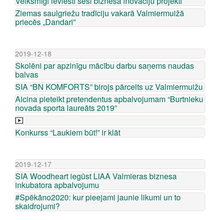
Veiksmīgi ieviesti seši biznesa inovāciju projekti
Ziemas saulgriežu tradīciju vakarā Valmiermuižā
priecēs „Dandari”
2019-12-18
Skolēni par apzinīgu mācību darbu saņems naudas
balvas
SIA “BN KOMFORTS” birojs pārcelts uz Valmiermuižu
Aicina pieteikt pretendentus apbalvojumam “Burtnieku
novada sporta laureāts 2019”
Konkurss “Laukiem būt!” ir klāt
2019-12-17
SIA Woodheart iegūst LIAA Valmieras biznesa
inkubatora apbalvojumu
#Spēkāno2020: kur pieejami jaunie likumi un to
skaidrojumi?