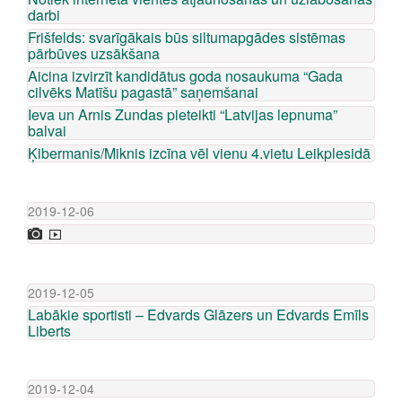
darbi
Frišfelds: svarīgākais būs siltumapgādes sistēmas
pārbūves uzsākšana
Aicina izvirzīt kandidātus goda nosaukuma “Gada
cilvēks Matīšu pagastā” saņemšanai
Ieva un Arnis Zundas pieteikti “Latvijas lepnuma”
balvai
Ķibermanis/Miknis izcīna vēl vienu 4.vietu Leikplesidā
2019-12-06
2019-12-05
Labākie sportisti – Edvards Glāzers un Edvards Emīls
Liberts
2019-12-04