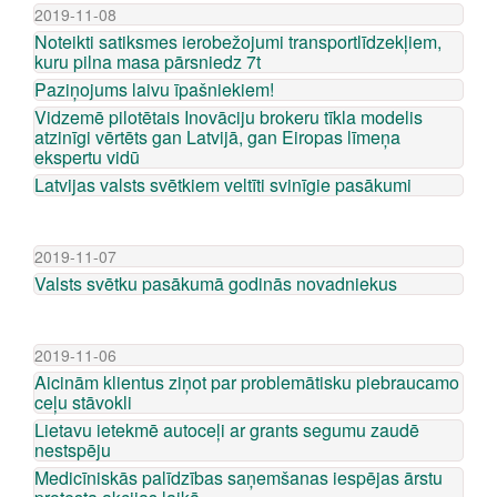
2019-11-08
Noteikti satiksmes ierobežojumi transportlīdzekļiem,
kuru pilna masa pārsniedz 7t
Paziņojums laivu īpašniekiem!
Vidzemē pilotētais Inovāciju brokeru tīkla modelis
atzinīgi vērtēts gan Latvijā, gan Eiropas līmeņa
ekspertu vidū
Latvijas valsts svētkiem veltīti svinīgie pasākumi
2019-11-07
Valsts svētku pasākumā godinās novadniekus
2019-11-06
Aicinām klientus ziņot par problemātisku piebraucamo
ceļu stāvokli
Lietavu ietekmē autoceļi ar grants segumu zaudē
nestspēju
Medicīniskās palīdzības saņemšanas iespējas ārstu