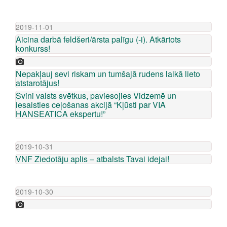
2019-11-01
Aicina darbā feldšeri/ārsta palīgu (-i). Atkārtots
konkurss!
Nepakļauj sevi riskam un tumšajā rudens laikā lieto
atstarotājus!
Svini valsts svētkus, paviesojies Vidzemē un
iesaisties ceļošanas akcijā “Kļūsti par VIA
HANSEATICA ekspertu!”
2019-10-31
VNF Ziedotāju aplis – atbalsts Tavai idejai!
2019-10-30