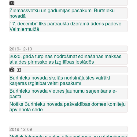
Ziemassvētku un gadumijas pasākumi Burtnieku
novadā
17. decembrī tiks pārtraukta dzeramā ūdens padeve
Valmiermuižā
2019-12-10
2020. gadā turpinās nodrošināt ēdināšanas maksas
atlaides pirmsskolas izglītības iestādēs
Burtnieku novada skolās norisinājušies vairāki
karjeras izglītībai veltīti pasākumi
Burtnieku novada vietnes jaunumu saņemšana e-
pastā
Notiks Burtnieku novada pašvaldības domes komiteju
apvienotā sēde
2019-12-09
Notiek interneta vientes atjaunošanas un uzlabošanas