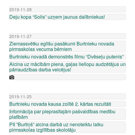
2019-11-28
Deju kopa “Solis” uzņem jaunus dalībniekus!
2019-11-27
Ziemassvētku eglīšu pasākumi Burtnieku novada
pirmsskolas vecuma bērniem
Burtnieku novadā demonstrēs filmu “Dvēseļu putenis”
Aicina uz mācībām piena, gaļas liellopu audzētājus un
pārraudzības darba veicējus!
2019-11-25
Burtnieku novada kausa zolītē 2. kārtas rezultāti
Informācija par pieprasītajām pašvaldības medību
platībām
PII ”Burtiņš” aicina darbā uz nenoteiktu laiku
pirmsskolas izglītības skolotāju