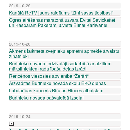
2019-10-29
Kanālā ReTV jauns raidījums “Zini savas tiesības!”
Ogres airēšanas maratonā uzvara Evitai Savickaitei
un Kasparam Pakeram, 3.vieta Elīnai Karlivānei
2019-10-28
Akmens laikmeta zvejnieku apmetni apmeklē ārvalstu
zinātnieki
Burtnieku novada iedzīvotāji sadarbībā ar atzītiem
māksliniekiem rada īpašu dejas izrādi
Rencēnos viesosies apvienība “Žerāri”
Aizvadītas Burtnieku novada skolu EKO dienas
Labdarības koncerts Birutas Hinces atbalstam
Burtnieku novada pašvaldībā izsola!
2019-10-24