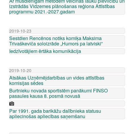
Ar mūsdienīgām metodēm veicinās lauku pievilcību un
izstrādās Vidzemes plānošanas reģiona Attīstības
programmu 2021.-2027.gadam
2019-10-23
Sestdien Rencēnos notiks komiķa Maksima
Trivaškeviča soloizrāde „Humors pa latviski”
Iedzīvotājiem ērtāka komunikācija
2019-10-20
Atsākas Uzņēmējdarbības un vides attīstības
komisijas sēdes
Burtnieku novada sportistēm panākumi FINSO
pasaules kausa 8. posmā novusā
Par 1991. gada barikāžu dalībnieka statusu
apliecinošas apliecības saņemšanu