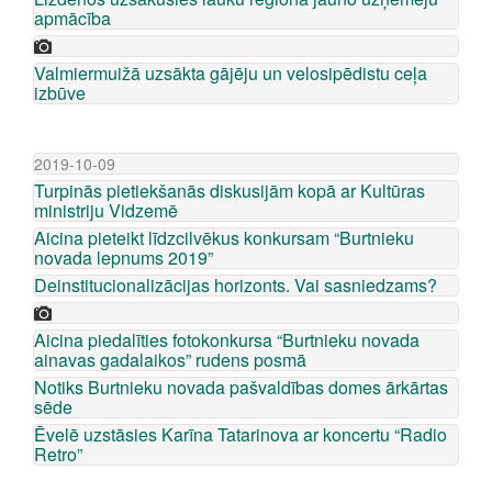
apmācība
Valmiermuižā uzsākta gājēju un velosipēdistu ceļa
izbūve
2019-10-09
Turpinās pietiekšanās diskusijām kopā ar Kultūras
ministriju Vidzemē
Aicina pieteikt līdzcilvēkus konkursam “Burtnieku
novada lepnums 2019”
Deinstitucionalizācijas horizonts. Vai sasniedzams?
Aicina piedalīties fotokonkursa “Burtnieku novada
ainavas gadalaikos” rudens posmā
Notiks Burtnieku novada pašvaldības domes ārkārtas
sēde
Ēvelē uzstāsies Karīna Tatarinova ar koncertu “Radio
Retro”