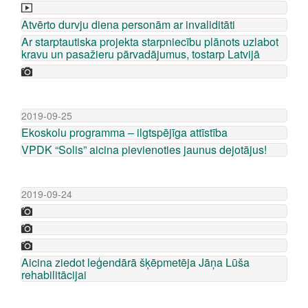
Atvērto durvju diena personām ar invaliditāti
Ar starptautiska projekta starpniecību plānots uzlabot
kravu un pasažieru pārvadājumus, tostarp Latvijā
2019-09-25
Ekoskolu programma – ilgtspējīga attīstība
VPDK “Solis” aicina pievienoties jaunus dejotājus!
2019-09-24
Aicina ziedot leģendārā šķēpmetēja Jāņa Lūša
rehabilitācijai