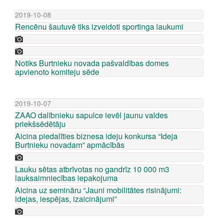
2019-10-08
Rencēnu šautuvē tiks izveidoti sportinga laukumi
Notiks Burtnieku novada pašvaldības domes
apvienoto komiteju sēde
2019-10-07
ZAAO dalībnieku sapulce ievēl jaunu valdes
priekšsēdētāju
Aicina piedalīties biznesa ideju konkursa “Ideja
Burtnieku novadam” apmācībās
Lauku sētas atbrīvotas no gandrīz 10 000 m3
lauksaimniecības iepakojuma
Aicina uz semināru “Jauni mobilitātes risinājumi:
idejas, iespējas, izaicinājumi”