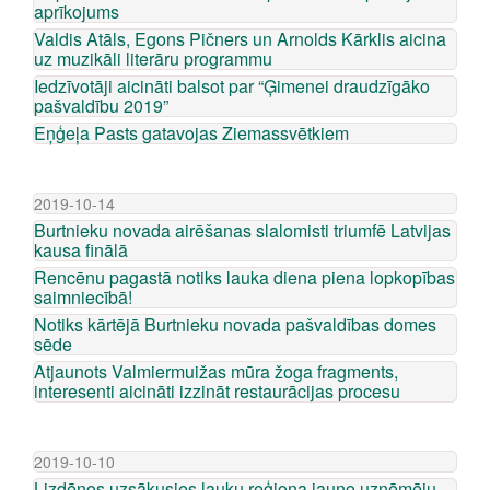
aprīkojums
Valdis Atāls, Egons Pičners un Arnolds Kārklis aicina
uz muzikāli literāru programmu
Iedzīvotāji aicināti balsot par “Ģimenei draudzīgāko
pašvaldību 2019”
Eņģeļa Pasts gatavojas Ziemassvētkiem
2019-10-14
Burtnieku novada airēšanas slalomisti triumfē Latvijas
kausa finālā
Rencēnu pagastā notiks lauka diena piena lopkopības
saimniecībā!
Notiks kārtējā Burtnieku novada pašvaldības domes
sēde
Atjaunots Valmiermuižas mūra žoga fragments,
interesenti aicināti izzināt restaurācijas procesu
2019-10-10
Lizdēnos uzsākusies lauku reģiona jauno uzņēmēju