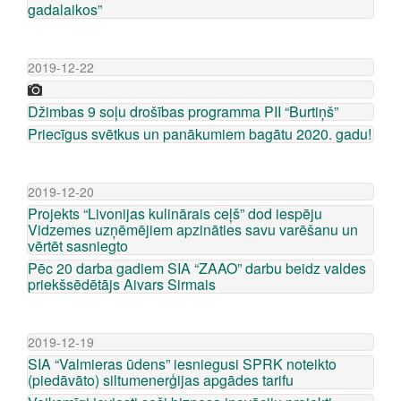
gadalaikos”
2019-12-22
Džimbas 9 soļu drošības programma PII “Burtiņš”
Priecīgus svētkus un panākumiem bagātu 2020. gadu!
2019-12-20
Projekts “Livonijas kulinārais ceļš” dod iespēju
Vidzemes uzņēmējiem apzināties savu varēšanu un
vērtēt sasniegto
Pēc 20 darba gadiem SIA “ZAAO” darbu beidz valdes
priekšsēdētājs Aivars Sirmais
2019-12-19
SIA “Valmieras ūdens” iesniegusi SPRK noteikto
(piedāvāto) siltumenerģijas apgādes tarifu