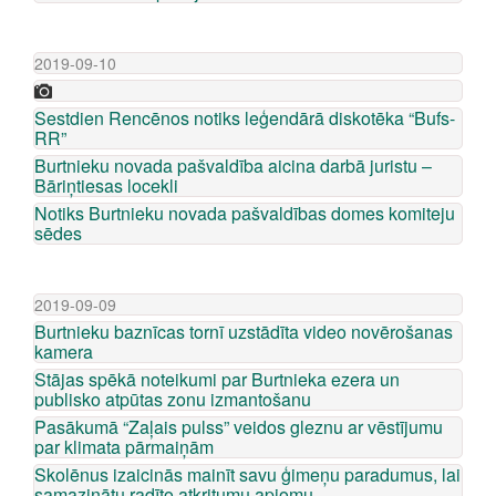
2019-09-10
Sestdien Rencēnos notiks leģendārā diskotēka “Bufs-
RR”
Burtnieku novada pašvaldība aicina darbā juristu –
Bāriņtiesas locekli
Notiks Burtnieku novada pašvaldības domes komiteju
sēdes
2019-09-09
Burtnieku baznīcas tornī uzstādīta video novērošanas
kamera
Stājas spēkā noteikumi par Burtnieka ezera un
publisko atpūtas zonu izmantošanu
Pasākumā “Zaļais pulss” veidos gleznu ar vēstījumu
par klimata pārmaiņām
Skolēnus izaicinās mainīt savu ģimeņu paradumus, lai
samazinātu radīto atkritumu apjomu