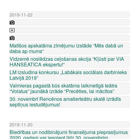
2019-11-22
Matīšos apskatāma zīmējumu izstāde “Mēs dabā un
daba ap mums”
Vidzemē noslēdzas ceļošanas akcija “Kļūsti par VIA
HANSEATICA ekspertu!”
LM izsludina konkursu „Labākais sociālais darbinieks
Latvijā 2019”
Valmieras pagastā būs skatāma laikmetīgā teātra
“Volatus” jaunākā izrāde “Precēties, lai mācītos”
30. novembrī Rencēnos amatierteātru skatē izrādīs
septiņus iestudējumus!
2019-11-20
Biedrības un nodibinājumi finansējuma pieprasījumus
2020. gadam var iesniegt līdz 30. novembrim