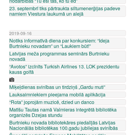
nodarbībās “Tu esi tas, ko tu ēd”
23. septembrī tiks pārtraukta siltumenerģijas padeve
namiem Viestura laukumā un alejā
2019-09-16
Notiks informatīvā diena par konkursiem: “Ideja
Burtnieku novadam” un “Laukiem būt!”
Latvijas meža programmas seminārs Burtnieku
novadā
“Avotos” izcīnīts Turkish Airlines 13. LOK prezidentu
kauss golfā
Miķeļdienas svinības un tirdziņš „Gardu muti”
Lauksaimniekiem pieejama mobilā aplikācija
“Rota” joprojām muzicē, dzied un danco
Matīšu Tautas namā Valmieras integrētā bibliotēka
organizēs Dzejas stundu
Burtnieku novada bibliotekāres piedalījās Latvijas
Nacionālās bibliotēkas 100.gadu jubilejas svinībās