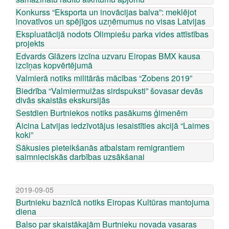
Konkurss “Eksporta un inovācijas balva”: meklējot
inovatīvos un spējīgos uzņēmumus no visas Latvijas
Ekspluatācijā nodots Olimpiešu parka vides attīstības
projekts
Edvards Glāzers izcīna uzvaru Eiropas BMX kausa
izcīņas kopvērtējumā
Valmierā notiks militārās mācības “Zobens 2019”
Biedrība “Valmiermuižas sirdspuksti” šovasar devās
divās skaistās ekskursijās
Sestdien Burtniekos notiks pasākums ģimenēm
Aicina Latvijas iedzīvotājus iesaistīties akcijā “Laimes
koki”
Sākusies pieteikšanās atbalstam remigrantiem
saimnieciskās darbības uzsākšanai
2019-09-05
Burtnieku baznīcā notiks Eiropas Kultūras mantojuma
diena
Balso par skaistākajām Burtnieku novada vasaras