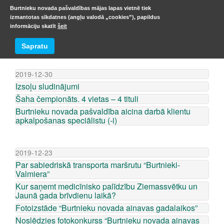
Burtnieku novada pašvaldības mājas lapas vietnē tiek
izmantotas sīkdatnes (angļu valodā „cookies”), papildus
informāciju skatīt
šeit
ZIŅU ARHĪVS
Sapratu
2019-12-30
Izsoļu sludinājumi
Šaha čempionāts. 4 vietas – 4 tituli
Burtnieku novada pašvaldība aicina darbā klientu
apkalpošanas speciālistu (-i)
2019-12-23
Par sabiedriskā transporta maršrutu “Burtnieki-
Valmiera”
Kur saņemt medicīnisko palīdzību Ziemassvētku un
Jaunā gada brīvdienu laikā?
Fotoizstāde “Burtnieku novada ainavas gadalaikos”
Noslēdzies fotokonkurss “Burtnieku novada ainavas