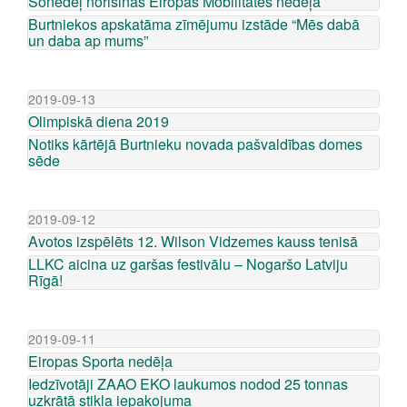
Šonedēļ norisinās Eiropas Mobilitātes nedēļa
Burtniekos apskatāma zīmējumu izstāde “Mēs dabā
un daba ap mums”
2019-09-13
Olimpiskā diena 2019
Notiks kārtējā Burtnieku novada pašvaldības domes
sēde
2019-09-12
Avotos izspēlēts 12. Wilson Vidzemes kauss tenisā
LLKC aicina uz garšas festivālu – Nogaršo Latviju
Rīgā!
2019-09-11
Eiropas Sporta nedēļa
Iedzīvotāji ZAAO EKO laukumos nodod 25 tonnas
uzkrātā stikla iepakojuma