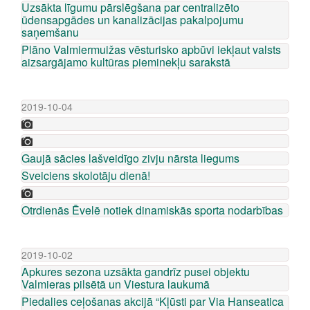
Uzsākta līgumu pārslēgšana par centralizēto
ūdensapgādes un kanalizācijas pakalpojumu
saņemšanu
Plāno Valmiermuižas vēsturisko apbūvi iekļaut valsts
aizsargājamo kultūras pieminekļu sarakstā
2019-10-04
Gaujā sācies lašveidīgo zivju nārsta liegums
Sveiciens skolotāju dienā!
Otrdienās Ēvelē notiek dinamiskās sporta nodarbības
2019-10-02
Apkures sezona uzsākta gandrīz pusei objektu
Valmieras pilsētā un Viestura laukumā
Piedalies ceļošanas akcijā “Kļūsti par Via Hanseatica