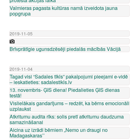
protesta akcijas laikā
Valmieras pagasta kultūras namā izveidota jauna
popgrupa
2019-11-05
Brīvprātīgie ugunsdzēsēji piedalās mācībās Vācijā
2019-11-04
Tagad visi “Sadales tīkls” pakalpojumi pieejami e-vidē
– ieskatieties: sadalestikls.lv
13. novembris- ĢIS diena! Piedalieties ĢIS dienas
testā!
Vislielākais gandarījums – redzēt, ka bērns emocionāli
uzplaukst
Atkritumu audita rīks: solis pretī atkritumu daudzuma
samazināšanai
Aicina uz izrādi bērniem „Nemo un draugi no
Madagaskaras’’