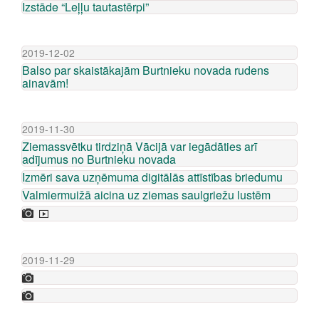
Izstāde “Leļļu tautastērpi”
2019-12-02
Balso par skaistākajām Burtnieku novada rudens
ainavām!
2019-11-30
Ziemassvētku tirdziņā Vācijā var iegādāties arī
adījumus no Burtnieku novada
Izmēri sava uzņēmuma digitālās attīstības briedumu
Valmiermuižā aicina uz ziemas saulgriežu lustēm
2019-11-29