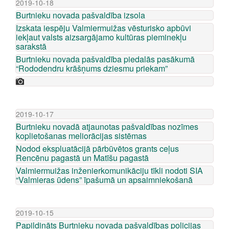
2019-10-18
Burtnieku novada pašvaldība izsola
Izskata iespēju Valmiermuižas vēsturisko apbūvi
iekļaut valsts aizsargājamo kultūras pieminekļu
sarakstā
Burtnieku novada pašvaldība piedalās pasākumā
“Rododendru krāšņums dziesmu priekam”
2019-10-17
Burtnieku novadā atjaunotas pašvaldības nozīmes
koplietošanas meliorācijas sistēmas
Nodod ekspluatācijā pārbūvētos grants ceļus
Rencēnu pagastā un Matīšu pagastā
Valmiermuižas inženierkomunikāciju tīkli nodoti SIA
“Valmieras ūdens” īpašumā un apsaimniekošanā
2019-10-15
Papildināts Burtnieku novada pašvaldības policijas