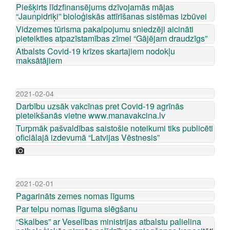
Piešķirts līdzfinansējums dzīvojamās mājas
“Jaunpidriķi” bioloģiskās attīrīšanas sistēmas izbūvei
Vidzemes tūrisma pakalpojumu sniedzēji aicināti
pieteikties atpazīstamības zīmei “Gājējam draudzīgs”
Atbalsts Covid-19 krīzes skartajiem nodokļu
maksātājiem
2021-02-04
Darbību uzsāk vakcīnas pret Covid-19 agrīnās
pieteikšanās vietne www.manavakcina.lv
Turpmāk pašvaldības saistošie noteikumi tiks publicēti
oficiālajā izdevumā “Latvijas Vēstnesis”
2021-02-01
Pagarināts zemes nomas līgums
Par telpu nomas līguma slēgšanu
“Skalbes” ar Veselības ministrijas atbalstu palielina