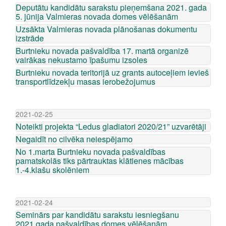
Deputātu kandidātu sarakstu pieņemšana 2021. gada
5. jūnija Valmieras novada domes vēlēšanām
Uzsākta Valmieras novada plānošanas dokumentu
izstrāde
Burtnieku novada pašvaldība 17. martā organizē
vairākas nekustamo īpašumu izsoles
Burtnieku novada teritorijā uz grants autoceļiem ievieš
transportlīdzekļu masas ierobežojumus
2021-02-25
Noteikti projekta “Ledus gladiatori 2020/21” uzvarētāji
Negaidīt no cilvēka neiespējamo
No 1.marta Burtnieku novada pašvaldības
pamatskolās tiks pārtrauktas klātienes mācības
1.-4.klašu skolēniem
2021-02-24
Seminārs par kandidātu sarakstu iesniegšanu
2021.gada pašvaldības domes vēlēšanām