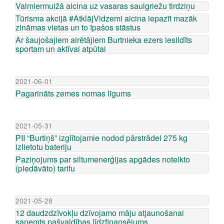
Valmiermuižā aicina uz vasaras saulgriežu tirdziņu
Tūrisma akcijā #AtklājVidzemi aicina iepazīt mazāk
zināmas vietas un to īpašos stāstus
Ar šaujošajiem airētājiem Burtnieka ezers iesildīts
sportam un aktīvai atpūtai
2021-06-01
Pagarināts zemes nomas līgums
2021-05-31
PII “Burtiņš” izglītojamie nodod pārstrādei 275 kg
izlietotu bateriju
Paziņojums par siltumenerģijas apgādes noteikto
(piedāvāto) tarifu
2021-05-28
12 daudzdzīvokļu dzīvojamo māju atjaunošanai
saņemts pašvaldības līdzfinansējums