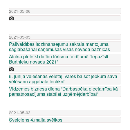
2021-05-06
2021-05-05
Pašvaldības līdzfinansējumu sakrālā mantojuma
saglabāšanai saņēmušas visas novada baznīcas
Aicina pieteikt dalību tūrisma raidījumā “Iepazīsti
Burtnieku novadu 2021”
5. jūnija vēlēšanās vēlētāji varēs balsot jebkurā sava
vēlēšanu apgabala iecirknī
Vidzemes biznesa diena “Darbaspēka pieejamība kā
pamatnosacījums stabilai uzņēmējdarbībai”
2021-05-03
Sveiciens 4.maija svētkos!