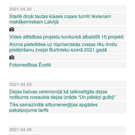
2021-04-30
Startē droši tautas klases copes turnīri ikvienam
makšķerniekam Latvijā
Vides attīstības projektu konkursā atbalstīti 15 projekti
Aicina pieteikties uz rūpnieciskās zvejas rīku limitu
piešķiršanu zvejai Burtnieku ezerā 2021.gadā
Fotomedības Ēvelē
2021-04-29
Dejas balvas ceremonijā kā laikmetīgās dejas
notikums nosaukta dejas izrāde “Un pēkšņi gulbji”
Tiks samazināts siltumenerģijas apgādes
pakalpojuma tarifs
2021-04-28