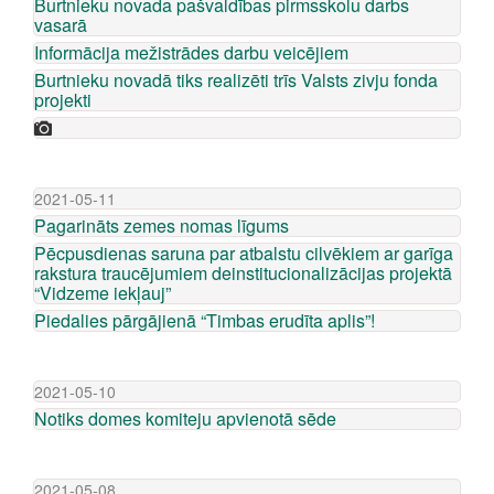
Burtnieku novada pašvaldības pirmsskolu darbs
vasarā
Informācija mežistrādes darbu veicējiem
Burtnieku novadā tiks realizēti trīs Valsts zivju fonda
projekti
2021-05-11
Pagarināts zemes nomas līgums
Pēcpusdienas saruna par atbalstu cilvēkiem ar garīga
rakstura traucējumiem deinstitucionalizācijas projektā
“Vidzeme iekļauj”
Piedalies pārgājienā “Timbas erudīta aplis”!
2021-05-10
Notiks domes komiteju apvienotā sēde
2021-05-08