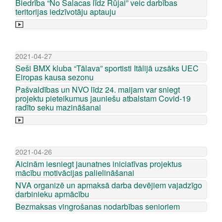
Biedrība “No Salacas līdz Rūjai” veic darbības
teritorijas iedzīvotāju aptauju
2021-04-27
Seši BMX kluba “Tālava” sportisti Itālijā uzsāks UEC
Eiropas kausa sezonu
Pašvaldības un NVO līdz 24. maijam var sniegt
projektu pieteikumus jauniešu atbalstam Covid-19
radīto seku mazināšanai
2021-04-26
Aicinām iesniegt jaunatnes iniciatīvas projektus
mācību motivācijas palielināšanai
NVA organizē un apmaksā darba devējiem vajadzīgo
darbinieku apmācību
Bezmaksas vingrošanas nodarbības senioriem