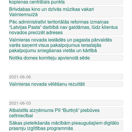
kopienas centrālais punkts
Brīvdabas kino un dzīvās mūzikas vakari
Valmiermuižā
Pēc administratīvi teritoriālās reformas izmaiņas
“Latvijas Pasta” darbībā nav gaidāmas, lūdz klientus
novados precizēt adreses
Valmieras novada iestādēs un pagasta pārvaldēs
varēs saņemt visus pakalpojumus ierastajās
pakalpojumu sniegšanas vietās un kārtībā
Notiks domes komiteju apvienotā sēde
2021-06-06
Valmieras novada vēlēšanu rezultāti
2021-06-03
Atbalstīts aizņēmums PII “Burtiņš” piebūves
celtniecībai
Sākas pieteikšanās mācībām pieaugušajiem digitālo
prasmju izglītības programmās