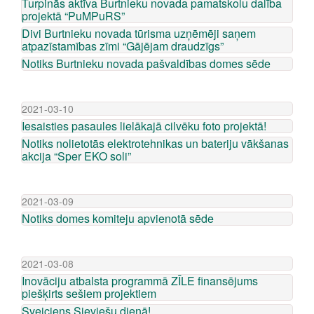
Turpinās aktīva Burtnieku novada pamatskolu dalība
projektā “PuMPuRS”
Divi Burtnieku novada tūrisma uzņēmēji saņem
atpazīstamības zīmi “Gājējam draudzīgs”
Notiks Burtnieku novada pašvaldības domes sēde
2021-03-10
Iesaisties pasaules lielākajā cilvēku foto projektā!
Notiks nolietotās elektrotehnikas un bateriju vākšanas
akcija “Sper EKO soli”
2021-03-09
Notiks domes komiteju apvienotā sēde
2021-03-08
Inovāciju atbalsta programmā ZĪLE finansējums
piešķirts sešiem projektiem
Sveiciens Sieviešu dienā!