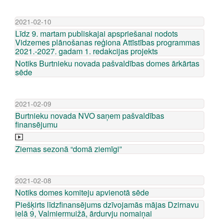
2021-02-10
Līdz 9. martam publiskajai apspriešanai nodots
Vidzemes plānošanas reģiona Attīstības programmas
2021.-2027. gadam 1. redakcijas projekts
Notiks Burtnieku novada pašvaldības domes ārkārtas
sēde
2021-02-09
Burtnieku novada NVO saņem pašvaldības
finansējumu
Ziemas sezonā “domā ziemīgi”
2021-02-08
Notiks domes komiteju apvienotā sēde
Piešķirts līdzfinansējums dzīvojamās mājas Dzirnavu
ielā 9, Valmiermuižā, ārdurvju nomaiņai