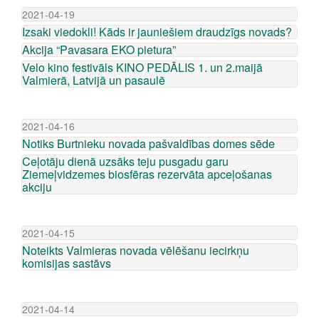
2021-04-19
Izsaki viedokli! Kāds ir jauniešiem draudzīgs novads?
Akcija “Pavasara EKO pietura”
Velo kino festivāls KINO PEDĀLIS 1. un 2.maijā
Valmierā, Latvijā un pasaulē
2021-04-16
Notiks Burtnieku novada pašvaldības domes sēde
Ceļotāju dienā uzsāks teju pusgadu garu
Ziemeļvidzemes biosfēras rezervāta apceļošanas
akciju
2021-04-15
Noteikts Valmieras novada vēlēšanu iecirkņu
komisijas sastāvs
2021-04-14