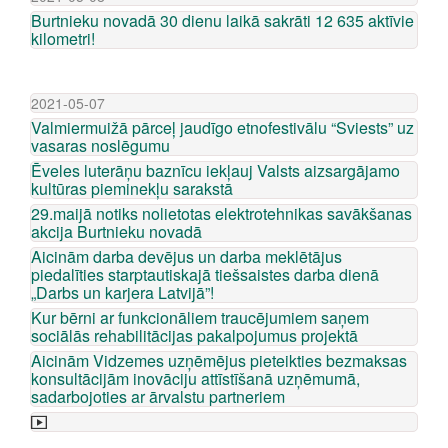
Burtnieku novadā 30 dienu laikā sakrāti 12 635 aktīvie
kilometri!
2021-05-07
Valmiermuižā pārceļ jaudīgo etnofestivālu “Sviests” uz
vasaras noslēgumu
Ēveles luterāņu baznīcu iekļauj Valsts aizsargājamo
kultūras pieminekļu sarakstā
29.maijā notiks nolietotas elektrotehnikas savākšanas
akcija Burtnieku novadā
Aicinām darba devējus un darba meklētājus
piedalīties starptautiskajā tiešsaistes darba dienā
„Darbs un karjera Latvijā”!
Kur bērni ar funkcionāliem traucējumiem saņem
sociālās rehabilitācijas pakalpojumus projektā
Aicinām Vidzemes uzņēmējus pieteikties bezmaksas
konsultācijām inovāciju attīstīšanā uzņēmumā,
sadarbojoties ar ārvalstu partneriem