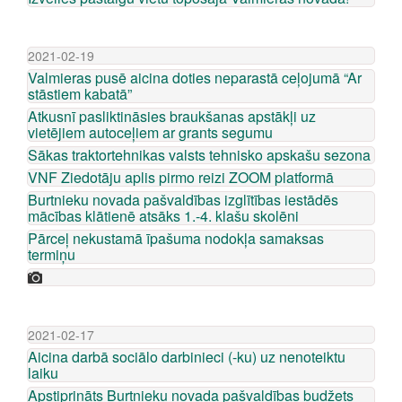
2021-02-19
Valmieras pusē aicina doties neparastā ceļojumā “Ar
stāstiem kabatā”
Atkusnī pasliktināsies braukšanas apstākļi uz
vietējiem autoceļiem ar grants segumu
Sākas traktortehnikas valsts tehnisko apskašu sezona
VNF Ziedotāju aplis pirmo reizi ZOOM platformā
Burtnieku novada pašvaldības izglītības iestādēs
mācības klātienē atsāks 1.-4. klašu skolēni
Pārceļ nekustamā īpašuma nodokļa samaksas
termiņu
2021-02-17
Aicina darbā sociālo darbinieci (-ku) uz nenoteiktu
laiku
Apstiprināts Burtnieku novada pašvaldības budžets