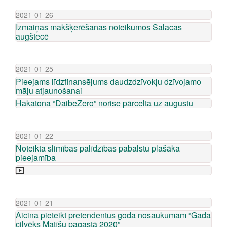
2021-01-26
Izmaiņas makšķerēšanas noteikumos Salacas
augštecē
2021-01-25
Pieejams līdzfinansējums daudzdzīvokļu dzīvojamo
māju atjaunošanai
Hakatona “DaibeZero” norise pārcelta uz augustu
2021-01-22
Noteikta slimības palīdzības pabalstu plašāka
pieejamība
2021-01-21
Aicina pieteikt pretendentus goda nosaukumam “Gada
cilvēks Matīšu pagastā 2020”