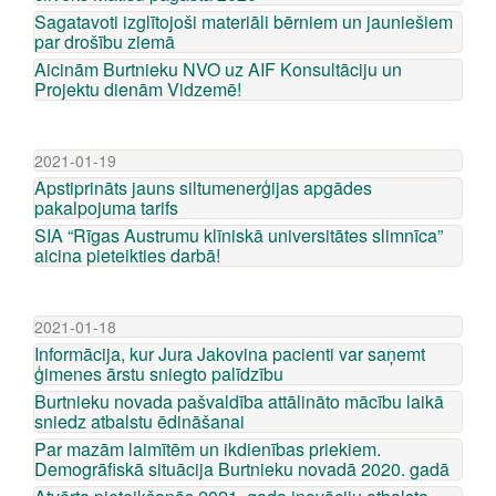
Sagatavoti izglītojoši materiāli bērniem un jauniešiem
par drošību ziemā
Aicinām Burtnieku NVO uz AIF Konsultāciju un
Projektu dienām Vidzemē!
2021-01-19
Apstiprināts jauns siltumenerģijas apgādes
pakalpojuma tarifs
SIA “Rīgas Austrumu klīniskā universitātes slimnīca”
aicina pieteikties darbā!
2021-01-18
Informācija, kur Jura Jakovina pacienti var saņemt
ģimenes ārstu sniegto palīdzību
Burtnieku novada pašvaldība attālināto mācību laikā
sniedz atbalstu ēdināšanai
Par mazām laimītēm un ikdienības priekiem.
Demogrāfiskā situācija Burtnieku novadā 2020. gadā