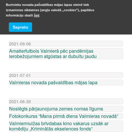
Burtnieku novada pašvaldības mājas lapas vietnē tiek
izmantotas sīkdatnes (angļu valodā „cookies”), papildus
informāciju skatīt
šeit
ZIŅU ARHĪVS
Sapratu
2021-09-06
Amatierfutbols Valmierā pēc pandēmijas
ierobežojumiem atgūstas ar dubultu jaudu
2021-07-01
Valmieras novada pašvaldības mājas lapa
2021-06-30
Noslēgts pārjaunojuma zemes nomas līgums
Fotokonkurss “Mana pirmā diena Valmieras novadā”
Valmiermuižas brīvdabas kino vakarus uzsāk ar
komēdiju „Kriminālās ekselences fonds”