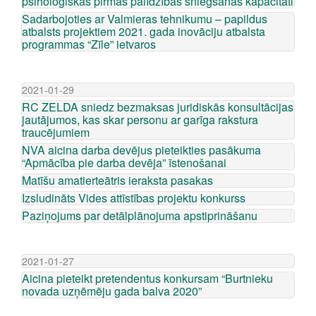
psiholoģiskās pirmās palīdzības sniegšanas kapacitāti
Sadarbojoties ar Valmieras tehnikumu – papildus
atbalsts projektiem 2021. gada inovāciju atbalsta
programmas “Zīle” ietvaros
2021-01-29
RC ZELDA sniedz bezmaksas juridiskās konsultācijas
jautājumos, kas skar personu ar garīga rakstura
traucējumiem
NVA aicina darba devējus pieteikties pasākuma
“Apmācība pie darba devēja” īstenošanai
Matīšu amatierteātris ieraksta pasakas
Izsludināts Vides attīstības projektu konkurss
Paziņojums par detālplānojuma apstiprināšanu
2021-01-27
Aicina pieteikt pretendentus konkursam “Burtnieku
novada uzņēmēju gada balva 2020”