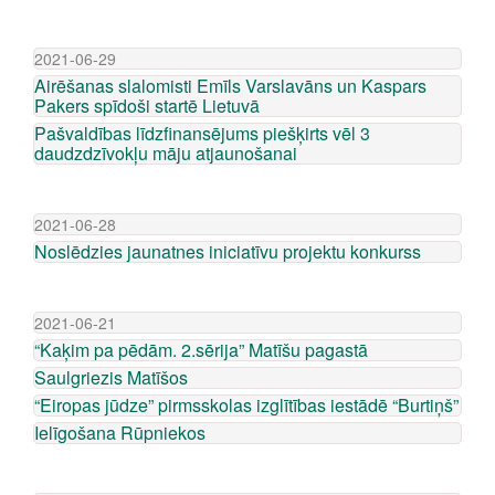
2021-06-29
Airēšanas slalomisti Emīls Varslavāns un Kaspars
Pakers spīdoši startē Lietuvā
Pašvaldības līdzfinansējums piešķirts vēl 3
daudzdzīvokļu māju atjaunošanai
2021-06-28
Noslēdzies jaunatnes iniciatīvu projektu konkurss
2021-06-21
“Kaķim pa pēdām. 2.sērija” Matīšu pagastā
Saulgriezis Matīšos
“Eiropas jūdze” pirmsskolas izglītības iestādē “Burtiņš”
Ielīgošana Rūpniekos