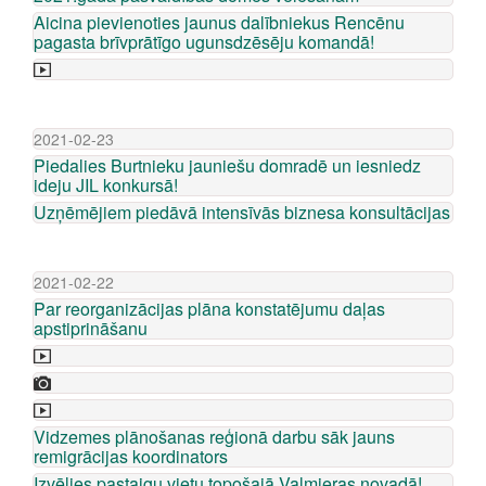
Aicina pievienoties jaunus dalībniekus Rencēnu
pagasta brīvprātīgo ugunsdzēsēju komandā!
2021-02-23
Piedalies Burtnieku jauniešu domradē un iesniedz
ideju JIL konkursā!
Uzņēmējiem piedāvā intensīvās biznesa konsultācijas
2021-02-22
Par reorganizācijas plāna konstatējumu daļas
apstiprināšanu
Vidzemes plānošanas reģionā darbu sāk jauns
remigrācijas koordinators
Izvēlies pastaigu vietu topošajā Valmieras novadā!