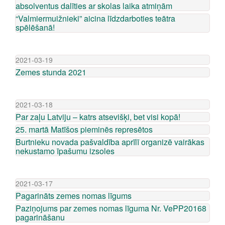
absolventus dalīties ar skolas laika atmiņām
“Valmiermuižnieki” aicina līdzdarboties teātra
spēlēšanā!
2021-03-19
Zemes stunda 2021
2021-03-18
Par zaļu Latviju – katrs atsevišķi, bet visi kopā!
25. martā Matīšos pieminēs represētos
Burtnieku novada pašvaldība aprīlī organizē vairākas
nekustamo īpašumu izsoles
2021-03-17
Pagarināts zemes nomas līgums
Paziņojums par zemes nomas līguma Nr. VePP­2016­8
pagarināšanu