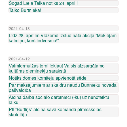
Šogad Lielā Talka notiks 24. aprīlī!
Talko Burtniekā!
2021-04-13
Līdz 28. aprīlim Vidzemē izsludināta akcija “Meklējam
kaimiņu, kurš iedvesmo!”
2021-04-12
Valmiermuižas torni iekļauj Valsts aizsargājamo
kultūras pieminekļu sarakstā
Notiks domes komiteju apvienotā sēde
Par maksājumiem ar skaidru naudu Burtnieku novada
pašvaldībā
Aicina darbā sociālo darbinieci (-ku) uz nenoteiktu
laiku
PII “Burtiņš” aicina savā komandā pirmsskolas
skolotāju