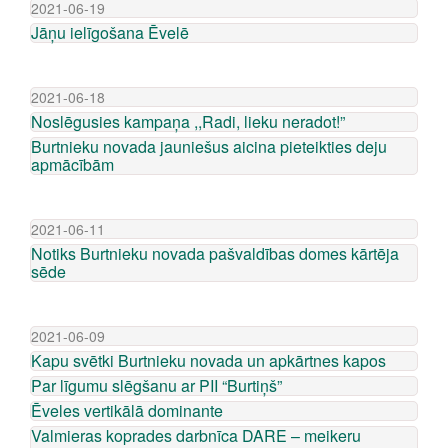
2021-06-19
Jāņu ielīgošana Ēvelē
2021-06-18
Noslēgusies kampaņa ,,Radi, lieku neradot!”
Burtnieku novada jauniešus aicina pieteikties deju
apmācībām
2021-06-11
Notiks Burtnieku novada pašvaldības domes kārtēja
sēde
2021-06-09
Kapu svētki Burtnieku novada un apkārtnes kapos
Par līgumu slēgšanu ar PII “Burtiņš”
Ēveles vertikālā dominante
Valmieras koprades darbnīca DARE – meikeru