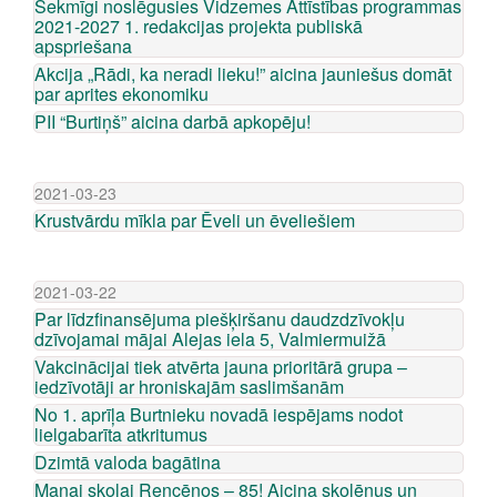
Sekmīgi noslēgusies Vidzemes Attīstības programmas
2021-2027 1. redakcijas projekta publiskā
apspriešana
Akcija „Rādi, ka neradi lieku!” aicina jauniešus domāt
par aprites ekonomiku
PII “Burtiņš” aicina darbā apkopēju!
2021-03-23
Krustvārdu mīkla par Ēveli un ēveliešiem
2021-03-22
Par līdzfinansējuma piešķiršanu daudzdzīvokļu
dzīvojamai mājai Alejas iela 5, Valmiermuižā
Vakcinācijai tiek atvērta jauna prioritārā grupa –
iedzīvotāji ar hroniskajām saslimšanām
No 1. aprīļa Burtnieku novadā iespējams nodot
lielgabarīta atkritumus
Dzimtā valoda bagātina
Manai skolai Rencēnos – 85! Aicina skolēnus un