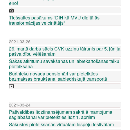
eiro!
Tiešsaites pasākums “DIH kā MVU digitālās
transformācijas veicinātājs”
2021-03-26
26. martā darbu sācis CVK uzziņu tālrunis par 5. jūnija
pašvaldību vēlēšanām
Sākas atkritumu savākšanas un labiekārtošanas talku
pieteikšana
Burtnieku novada pensionāri var pieteikties
bezmaksas braukšanai sabiedriskajā transportā
2021-03-24
Pašvaldības līdzfinansējumam sakrālā mantojuma
saglabāšanai var pieteikties līdz 1. aprīlim
Sākusies pieteikšanās virtuālam Iespēju festivālam