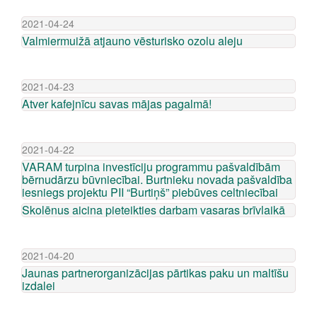
2021-04-24
Valmiermuižā atjauno vēsturisko ozolu aleju
2021-04-23
Atver kafejnīcu savas mājas pagalmā!
2021-04-22
VARAM turpina investīciju programmu pašvaldībām
bērnudārzu būvniecībai. Burtnieku novada pašvaldība
iesniegs projektu PII “Burtiņš” piebūves celtniecībai
Skolēnus aicina pieteikties darbam vasaras brīvlaikā
2021-04-20
Jaunas partnerorganizācijas pārtikas paku un maltīšu
izdalei