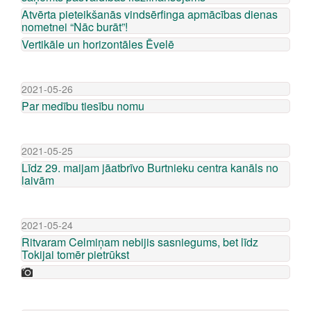
Atvērta pieteikšanās vindsērfinga apmācības dienas
nometnei “Nāc burāt”!
Vertikāle un horizontāles Ēvelē
2021-05-26
Par medību tiesību nomu
2021-05-25
Līdz 29. maijam jāatbrīvo Burtnieku centra kanāls no
laivām
2021-05-24
Ritvaram Celmiņam nebijis sasniegums, bet līdz
Tokijai tomēr pietrūkst