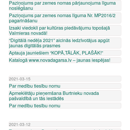
Paziņojums par zemes nomas pārjaunojuma līguma
noslēgšanu
Paziņojums par zemes nomas līguma Nr. MP­2016/2
pagarināšanu
Izsaki viedokli par kultūras piedāvājumu topošajā
Valmieras novadā!
“Digitālā nedēļa 2021” aicinās iedzīvotājus apgūt
jaunas digitālās prasmes
Aptauja jauniešiem “KOPĀ,TĀLĀK, PLAŠĀK!”
Katalogā www.novadagarsa.lv – jaunas iespējas!
2021-03-15
Par medību tiesību nomu
Apmeklētāju pieņemšana Burtnieku novada
pašvaldībā un tās iestādēs
Par medību tiesību nomu
2021-03-12