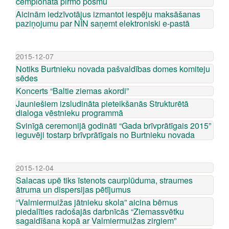
čempionāta pirmo posmu
Aicinām iedzīvotājus izmantot iespēju maksāšanas
paziņojumu par NĪN saņemt elektroniski e-pastā
2015-12-07
Notiks Burtnieku novada pašvaldības domes komiteju
sēdes
Koncerts “Baltie ziemas akordi”
Jauniešiem izsludināta pieteikšanās Strukturētā
dialoga vēstnieku programmā
Svinīgā ceremonijā godināti “Gada brīvprātīgais 2015”
ieguvēji tostarp brīvprātīgais no Burtnieku novada
2015-12-04
Salacas upē tiks īstenots caurplūduma, straumes
ātruma un dispersijas pētījumus
“Valmiermuižas jātnieku skola” aicina bērnus
piedalīties radošajās darbnīcās “Ziemassvētku
sagaidīšana kopā ar Valmiermuižas zirgiem”