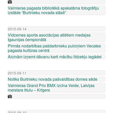
Valmieras pagasta bibliotēkā apskatāma fotogrāfiju
izstāde “Burtnieku novada stāsti”
2015-09-14
Vidzemes sporta asociācijas atlētiem medaļas
Igaunijas čempionātā
Pirmās nodarbības pašdarbnieku pulciņiem Vecates
pagasta kultūras centrā
Aicinām izņemt dāvanu karti mācību līdzekļu iegādei
2015-09-11
Notiks Burtnieku novada pašvaldības domes sēde
Valmieras Grand Prix BMX izcīna Veide, Latvijas
meistara titulu – Krīgers
2015-09-10