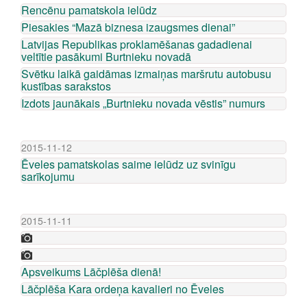
Rencēnu pamatskola ielūdz
Piesakies “Mazā biznesa izaugsmes dienai”
Latvijas Republikas proklamēšanas gadadienai
veltītie pasākumi Burtnieku novadā
Svētku laikā gaidāmas izmaiņas maršrutu autobusu
kustības sarakstos
Izdots jaunākais „Burtnieku novada vēstis” numurs
2015-11-12
Ēveles pamatskolas saime ielūdz uz svinīgu
sarīkojumu
2015-11-11
Apsveikums Lāčplēša dienā!
Lāčplēša Kara ordeņa kavalieri no Ēveles