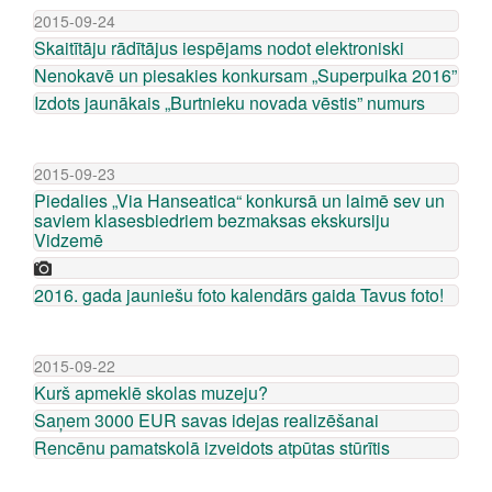
2015-09-24
Skaitītāju rādītājus iespējams nodot elektroniski
Nenokavē un piesakies konkursam „Superpuika 2016”
Izdots jaunākais „Burtnieku novada vēstis” numurs
2015-09-23
Piedalies „Via Hanseatica“ konkursā un laimē sev un
saviem klasesbiedriem bezmaksas ekskursiju
Vidzemē
2016. gada jauniešu foto kalendārs gaida Tavus foto!
2015-09-22
Kurš apmeklē skolas muzeju?
Saņem 3000 EUR savas idejas realizēšanai
Rencēnu pamatskolā izveidots atpūtas stūrītis