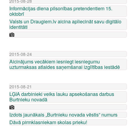
2015-08-28
Informācijas diena pilsonības pretendentiem 15.
oktobrī
Valsts un Draugiem.lv aicina apliecināt savu digitālo
identitāti
2015-08-24
Aicinājums vecākiem iesniegt iesniegumu
uzturmaksas atlaides saņemšanai izglītības iestādē
2015-08-21
LĢIA darbinieki veiks lauku apsekošanas darbus
Burtnieku novadā
Izdots jaunākais „Burtnieku novada vēstis” numurs
Dāvā pirmklasniekam skolas prieku!