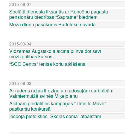
2015-09-07
Sociālā dienesta tikšanās ar Rencēnu pagasta
pensionāru biedrības “Sapratne” biedriem
Meža dienu pasākums Burtnieku novadā
2015-09-04
Vidzemes Augstskola aicina pilnveidot sevi
mūžizglītības kursos
“SCO Centrs” tenisa kortu atklāšana
2015-09-03
Ar rudens ražas tirdziņu un radošajām darbnīcām
Valmiermuižā svinēs Miķeļdienu
Aicinām piedalīties kampaņas “Time to Move”
pastkaršu konkursā
Iespēja pieteikties „Skolas soma” atbalstam