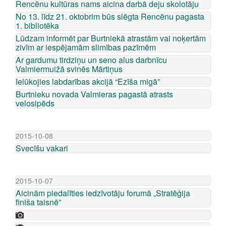
Rencēnu kultūras nams aicina darbā deju skolotāju
No 13. līdz 21. oktobrim būs slēgta Rencēnu pagasta
1. bibliotēka
Lūdzam informēt par Burtniekā atrastām vai noķertām
zivīm ar iespējamām slimības pazīmēm
Ar gardumu tirdziņu un seno alus darbnīcu
Valmiermuižā svinēs Mārtiņus
Ielūkojies labdarības akcijā “Ezīša migā”
Burtnieku novada Valmieras pagastā atrasts
velosipēds
2015-10-08
Svecīšu vakari
2015-10-07
Aicinām piedalīties iedzīvotāju forumā „Stratēģija
finiša taisnē”