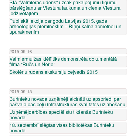
SIA “Valmieras ūdens” uzsāk pakalpojumu līgumu
pārslēgšanu ar Viestura laukuma un ciema Viestura
iedzīvotājiem
Publiskā lekcija par godu Latvijas 2015. gada
arheoloģijas piemineklim – Riņņukalna apmetnei un
upurakmenim
2015-09-16
Valmiermuižas klētī tiks demonstrēta dokumentālā
filma “Ručs un Norie”
Skolēnu rudens ekskursiju ceļvedis 2015
2015-09-15
Burtnieku novada uzņēmēji aicināti uz apspriedi par
pašvaldības ceļu infrastruktūras kvalitātes uzlabošanu
Uzņēmējdarbības speciālistu tikšanās Burtnieku
novadā
18. septembrī slēgtas visas bibliotēkas Burtnieku
novadā