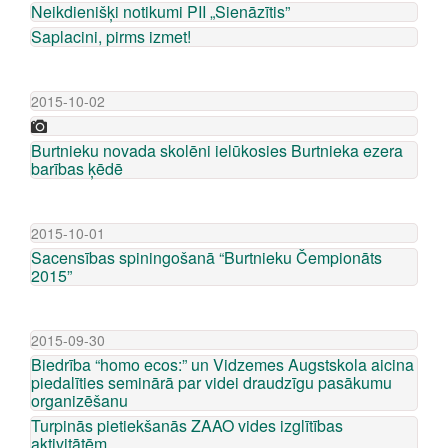
Neikdienišķi notikumi PII „Sienāzītis”
Saplacini, pirms izmet!
2015-10-02
Burtnieku novada skolēni ielūkosies Burtnieka ezera
barības ķēdē
2015-10-01
Sacensības spiningošanā “Burtnieku Čempionāts
2015”
2015-09-30
Biedrība “homo ecos:” un Vidzemes Augstskola aicina
piedalīties seminārā par videi draudzīgu pasākumu
organizēšanu
Turpinās pietiekšanās ZAAO vides izglītības
aktivitātēm