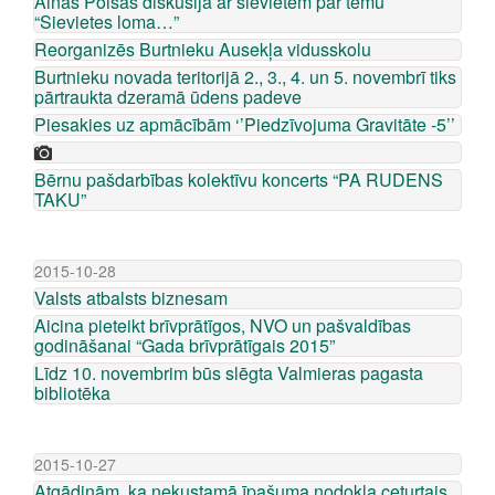
Ainas Poišas diskusija ar sievietēm par tēmu
“Sievietes loma…”
Reorganizēs Burtnieku Ausekļa vidusskolu
Burtnieku novada teritorijā 2., 3., 4. un 5. novembrī tiks
pārtraukta dzeramā ūdens padeve
Piesakies uz apmācībām ‘’Piedzīvojuma Gravitāte -5’’
Bērnu pašdarbības kolektīvu koncerts “PA RUDENS
TAKU”
2015-10-28
Valsts atbalsts biznesam
Aicina pieteikt brīvprātīgos, NVO un pašvaldības
godināšanai “Gada brīvprātīgais 2015”
Līdz 10. novembrim būs slēgta Valmieras pagasta
bibliotēka
2015-10-27
Atgādinām, ka nekustamā īpašuma nodokļa ceturtais