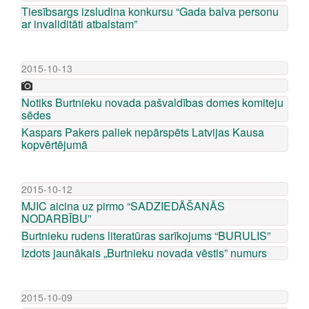
Tiesībsargs izsludina konkursu “Gada balva personu
ar invaliditāti atbalstam”
2015-10-13
Notiks Burtnieku novada pašvaldības domes komiteju
sēdes
Kaspars Pakers paliek nepārspēts Latvijas Kausa
kopvērtējumā
2015-10-12
MJIC aicina uz pirmo “SADZIEDĀŠANĀS
NODARBĪBU”
Burtnieku rudens literatūras sarīkojums “BURULIS”
Izdots jaunākais „Burtnieku novada vēstis” numurs
2015-10-09