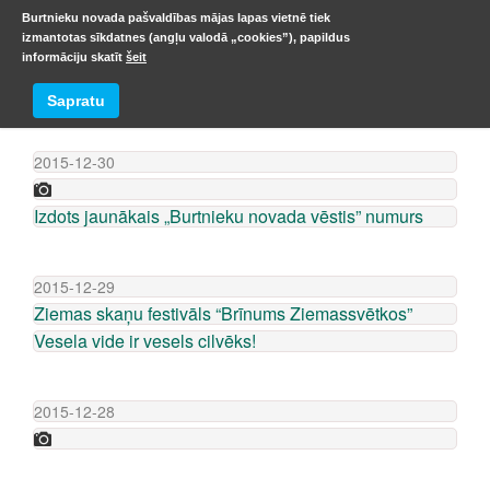
Burtnieku novada pašvaldības mājas lapas vietnē tiek
izmantotas sīkdatnes (angļu valodā „cookies”), papildus
informāciju skatīt
šeit
ZIŅU ARHĪVS
Sapratu
2015-12-30
Izdots jaunākais „Burtnieku novada vēstis” numurs
2015-12-29
Ziemas skaņu festivāls “Brīnums Ziemassvētkos”
Vesela vide ir vesels cilvēks!
2015-12-28