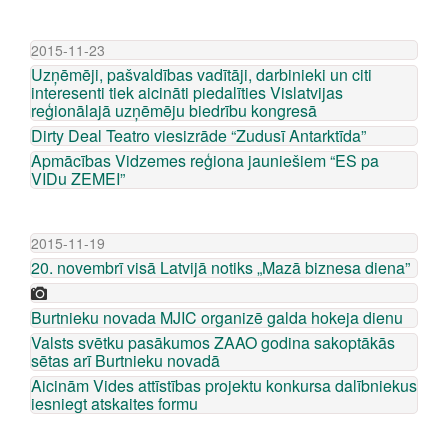
2015-11-23
Uzņēmēji, pašvaldības vadītāji, darbinieki un citi
interesenti tiek aicināti piedalīties Vislatvijas
reģionālajā uzņēmēju biedrību kongresā
Dirty Deal Teatro viesizrāde “Zudusī Antarktīda”
Apmācības Vidzemes reģiona jauniešiem “ES pa
VIDu ZEMEI”
2015-11-19
20. novembrī visā Latvijā notiks „Mazā biznesa diena”
Burtnieku novada MJIC organizē galda hokeja dienu
Valsts svētku pasākumos ZAAO godina sakoptākās
sētas arī Burtnieku novadā
Aicinām Vides attīstības projektu konkursa dalībniekus
iesniegt atskaites formu