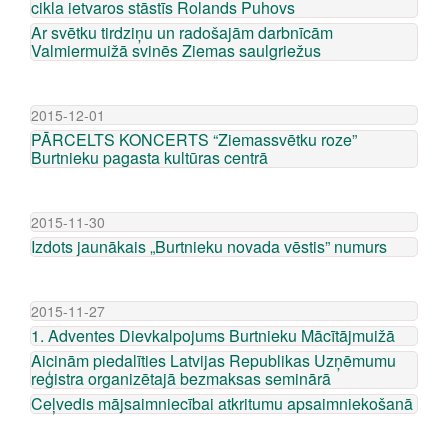
cikla ietvaros stāstīs Rolands Puhovs
Ar svētku tirdziņu un radošajām darbnīcām
Valmiermuižā svinēs Ziemas saulgriežus
2015-12-01
PĀRCELTS KONCERTS “Ziemassvētku roze”
Burtnieku pagasta kultūras centrā
2015-11-30
Izdots jaunākais „Burtnieku novada vēstis” numurs
2015-11-27
1. Adventes Dievkalpojums Burtnieku Mācītājmuižā
Aicinām piedalīties Latvijas Republikas Uzņēmumu
reģistra organizētajā bezmaksas seminārā
Ceļvedis mājsaimniecībai atkritumu apsaimniekošanā