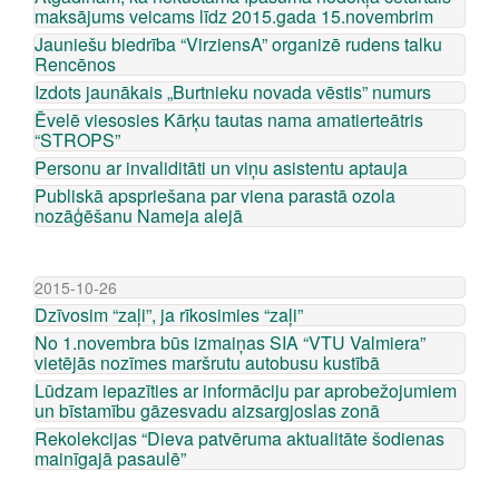
maksājums veicams līdz 2015.gada 15.novembrim
Jauniešu biedrība “VirziensA” organizē rudens talku
Rencēnos
Izdots jaunākais „Burtnieku novada vēstis” numurs
Ēvelē viesosies Kārķu tautas nama amatierteātris
“STROPS”
Personu ar invaliditāti un viņu asistentu aptauja
Publiskā apspriešana par viena parastā ozola
nozāģēšanu Nameja alejā
2015-10-26
Dzīvosim “zaļi”, ja rīkosimies “zaļi”
No 1.novembra būs izmaiņas SIA “VTU Valmiera”
vietējās nozīmes maršrutu autobusu kustībā
Lūdzam iepazīties ar informāciju par aprobežojumiem
un bīstamību gāzesvadu aizsargjoslas zonā
Rekolekcijas “Dieva patvēruma aktualitāte šodienas
mainīgajā pasaulē”