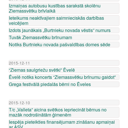
Izmaiņas autobusu kustības sarakstā skolēnu
Ziemassvētku brīvlaikā
Ieteikums neaktīvajiem saimnieciskās darbības
veicējiem
Izdots jaunākais „Burtnieku novada vēstis” numurs
Tuvāk Ziemassvētku brīnumam
Notiks Burtnieku novada pašvaldības domes sēde
2015-12-11
“Ziemas saulgriežu svētki” Ēvelē
Ēvelē notiks koncerts “Ziemassvētku brīnumu gaidot”
Grega festivālā piedalās bērni no Ēveles
2015-12-10
T/c „Valleta” aicina svētkos iepriecināt bērnus no
mazāk nodrošinātām ģimenēm
Iespēja pieteikties finansējumam zināšanu apmaiņai
ar ASV