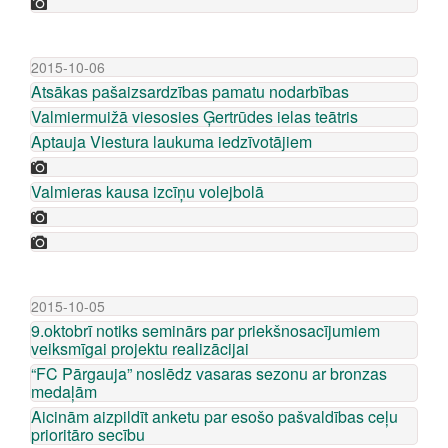
2015-10-06
Atsākas pašaizsardzības pamatu nodarbības
Valmiermuižā viesosies Ģertrūdes ielas teātris
Aptauja Viestura laukuma iedzīvotājiem
Valmieras kausa izcīņu volejbolā
2015-10-05
9.oktobrī notiks seminārs par priekšnosacījumiem
veiksmīgai projektu realizācijai
“FC Pārgauja” noslēdz vasaras sezonu ar bronzas
medaļām
Aicinām aizpildīt anketu par esošo pašvaldības ceļu
prioritāro secību