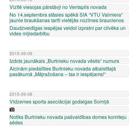
Vizītē viesojas pārstāvji no Ventspils novada
No 14.septembra stāsies spēkā SIA “VTU Valmiera”
jaunie braukšanas tarifi vietējās nozīmes braucienos
Daudzveidīgas iespējas veidot izpratni par cilvēka un
vides mijiedarbību
2015-09-09
Izdots jaunākais „Burtnieku novada vēstis” numurs
Aicinām piedalīties Burtnieku novada atbalstītajā
pasākumā „Mājražošana – tas ir iespējams!”
2015-09-08
Vidzemes sporta asociācijai godalgas Somijā
Notiks Burtnieku novada pašvaldības domes komiteju
sēdes