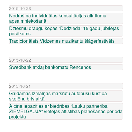
2015-10-23
Nodrošina individuālas konsultācijas atkritumu
apsaimniekošanā
Dziesmu draugu kopas “Dedzieda” 15 gadu jubilejas
pasākums
Tradicionālais Vidzemes muzikantu šlāgerfestivāls
2015-10-22
Swedbank atklāj bankomātu Rencēnos
2015-10-21
Gaidāmas izmaiņas maršrutu autobusu kustībā
skolēnu brīvlaikā
Aicina iepazīties ar biedrības “Lauku partnerība
ZIEMEĻGAUJA” vietējās attīstības plānošanas perioda
projektu