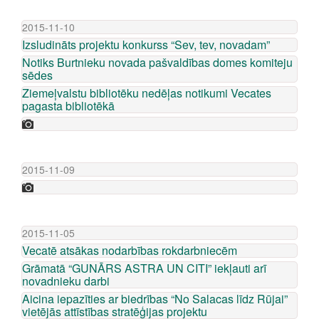
2015-11-10
Izsludināts projektu konkurss “Sev, tev, novadam”
Notiks Burtnieku novada pašvaldības domes komiteju
sēdes
Ziemeļvalstu bibliotēku nedēļas notikumi Vecates
pagasta bibliotēkā
2015-11-09
2015-11-05
Vecatē atsākas nodarbības rokdarbniecēm
Grāmatā “GUNĀRS ASTRA UN CITI” iekļauti arī
novadnieku darbi
Aicina iepazīties ar biedrības “No Salacas līdz Rūjai”
vietējās attīstības stratēģijas projektu