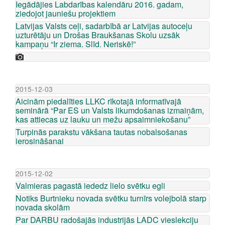
Iegādājies Labdarības kalendāru 2016. gadam,
ziedojot jauniešu projektiem
Latvijas Valsts ceļi, sadarbībā ar Latvijas autoceļu
uzturētāju un Drošas Braukšanas Skolu uzsāk
kampaņu “Ir ziema. Slīd. Neriskē!”
2015-12-03
Aicinām piedalīties LLKC rīkotajā informatīvajā
seminārā “Par ES un Valsts likumdošanas izmaiņām,
kas attiecas uz lauku un mežu apsaimniekošanu”
Turpinās parakstu vākšana tautas nobalsošanas
ierosināšanai
2015-12-02
Valmieras pagastā iededz lielo svētku egli
Notiks Burtnieku novada svētku turnīrs volejbolā starp
novada skolām
Par DARBU radošajās industrijās LADC vieslekciju