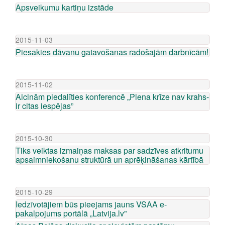
Apsveikumu kartiņu izstāde
2015-11-03
Piesakies dāvanu gatavošanas radošajām darbnīcām!
2015-11-02
Aicinām piedalīties konferencē „Piena krīze nav krahs-
ir citas iespējas”
2015-10-30
Tiks veiktas izmaiņas maksas par sadzīves atkritumu
apsaimniekošanu struktūrā un aprēķināšanas kārtībā
2015-10-29
Iedzīvotājiem būs pieejams jauns VSAA e-
pakalpojums portālā „Latvija.lv”