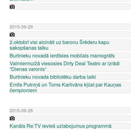
2015-09-29
2.oktobrī visi aicināti uz baronu Šrēderu kapu
sakopšanas talku
Burtnieku novadā ierdīsies mobilais mamogrāfs
Valmiermuižā viesosies Dirty Deal Teatro ar izrādi
“Dienas varonis”
Burtnieku novada bibliotēku darba laiki
Emīls Putniņš un Toms Karlivāns kļūst par Kauņas
čempioniem
2015-09-28
Kanāls Re:TV ievieš uzlabojumus programmā