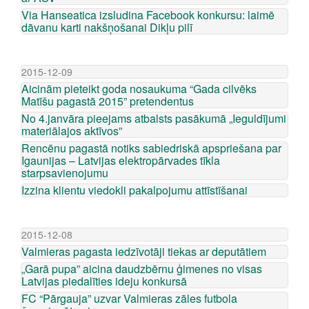
Via Hanseatica izsludina Facebook konkursu: laimē
dāvanu karti nakšņošanai Dikļu pilī
2015-12-09
Aicinām pieteikt goda nosaukuma “Gada cilvēks
Matīšu pagastā 2015” pretendentus
No 4.janvāra pieejams atbalsts pasākumā „Ieguldījumi
materiālajos aktīvos”
Rencēnu pagastā notiks sabiedriskā apspriešana par
Igaunijas – Latvijas elektropārvades tīkla
starpsavienojumu
Izzina klientu viedokli pakalpojumu attīstīšanai
2015-12-08
Valmieras pagasta iedzīvotāji tiekas ar deputātiem
„Garā pupa” aicina daudzbērnu ģimenes no visas
Latvijas piedalīties ideju konkursā
FC “Pārgauja” uzvar Valmieras zāles futbola