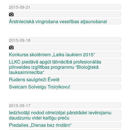
2015-09-21
Ārstnieciskā vingrošana veselības atjaunošanai
2015-09-18
Konkurss skolēniem „Laiks laukiem 2015”
LLKC piedāvā apgūt tālmācībā profesionālās
pilnveides izglītības programmu “Bioloģiskā
lauksaimniecība”
Rudens saulgrieži Ēvelē
Sveicam Solveigu Troiņikovu!
2015-09-17
Iedzīvotāji nodod otrreizējai pārstrādei ievērojamu
daudzumu videi kaitīgu preču
Piedalies „Dienas bez rindām”