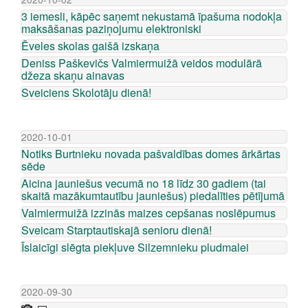
3 iemesli, kāpēc saņemt nekustamā īpašuma nodokļa
maksāšanas paziņojumu elektroniski
Ēveles skolas gaišā izskaņa
Deniss Paškevičs Valmiermuižā veidos modulārā
džeza skaņu ainavas
Sveiciens Skolotāju dienā!
2020-10-01
Notiks Burtnieku novada pašvaldības domes ārkārtas
sēde
Aicina jauniešus vecumā no 18 līdz 30 gadiem (tai
skaitā mazākumtautību jauniešus) piedalīties pētījumā
Valmiermuižā izzinās maizes cepšanas noslēpumus
Sveicam Starptautiskajā senioru dienā!
Īslaicīgi slēgta piekļuve Silzemnieku pludmalei
2020-09-30