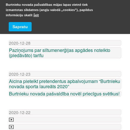
Burtnieku novada pašvaldības mājas lapas vietnē tiek
izmantotas sīkdatnes (angļu valodā „cookies”), papildus
informāciju skatīt
šeit
ZIŅU ARHĪVS
Sapratu
2020-12-28
Paziņojums par siltumenerģijas apgādes noteikto
(piedāvāto) tarifu
2020-12-23
Aicina pieteikt pretendentus apbalvojumam “Burtnieku
novada sporta laureāts 2020”
Burtnieku novada pašvaldība novēl priecīgus svētkus!
2020-12-22