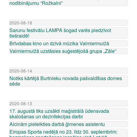
nodibinājumu “Rožkalni”
2020-08-18
Sarunu festivālu LAMPA šogad varēs piedzīvot
tiešraidē!
Brīvdabas kino un dzīvā mūzika Valmiermuižā
Valmiermuižā uzstāsies suģestējošā grupa „Zāle”
2020-08-14
Notiks kārtējā Burtnieku novada pašvaldības domes
sēde
2020-08-13
17. augustā tiks uzsākti maģistrālā ūdensvada
skalošanas un dezinfekcijas darbi
Aicinām pieteikties darbā ģimenes asistentu
Eiropas Sporta nedēļā no 23. līdz 30. septembrim: