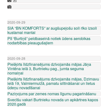
2020-09-29
SIA “BN KOMFORTS” ar augšupejošu soli rīko izsoli
kustamai mantai
PII “Burtiņš” peldbaseinā notiek ūdens aerobikas
nodarbības pieaugušajiem
2020-09-28
Piešķirts līdzfinansējums dzīvojamās mājas Jāņa
Vintēna ielā 3, Burtnieku pag., jumta seguma
nomaiņai
Piešķirts līdzfinansējums dzīvojamās mājas, Dzirnavu
ielā 19, Valmiermuižā, pamatu siltināšanai un lietus
ūdeņu novadīšanai
Paziņojums par zemes nomas līgumu pagarināšanu
Svecīšu vakari Burtnieku novada un apkārtnes kapos
2020.gadā