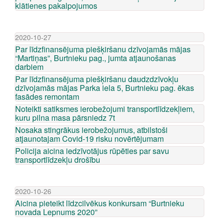
klātienes pakalpojumos
2020-10-27
Par līdzfinansējuma piešķiršanu dzīvojamās mājas
“Martiņas”, Burtnieku pag., jumta atjaunošanas
darbiem
Par līdzfinansējuma piešķiršanu daudzdzīvokļu
dzīvojamās mājas Parka iela 5, Burtnieku pag. ēkas
fasādes remontam
Noteikti satiksmes ierobežojumi transportlīdzekļiem,
kuru pilna masa pārsniedz 7t
Nosaka stingrākus ierobežojumus, atbilstoši
atjaunotajam Covid-19 risku novērtējumam
Policija aicina iedzīvotājus rūpēties par savu
transportlīdzekļu drošību
2020-10-26
Aicina pieteikt līdzcilvēkus konkursam “Burtnieku
novada Lepnums 2020”