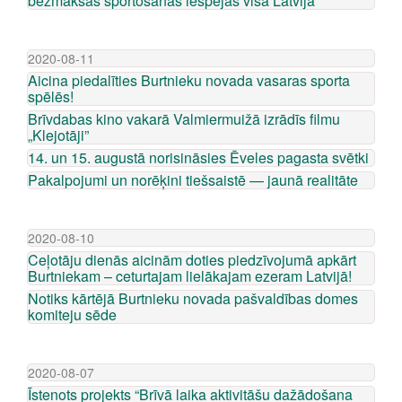
bezmaksas sportošanas iespējas visā Latvijā
2020-08-11
Aicina piedalīties Burtnieku novada vasaras sporta
spēlēs!
Brīvdabas kino vakarā Valmiermuižā izrādīs filmu
„Klejotāji”
14. un 15. augustā norisināsies Ēveles pagasta svētki
Pakalpojumi un norēķini tiešsaistē — jaunā realitāte
2020-08-10
Ceļotāju dienās aicinām doties piedzīvojumā apkārt
Burtniekam – ceturtajam lielākajam ezeram Latvijā!
Notiks kārtējā Burtnieku novada pašvaldības domes
komiteju sēde
2020-08-07
Īstenots projekts “Brīvā laika aktivitāšu dažādošana