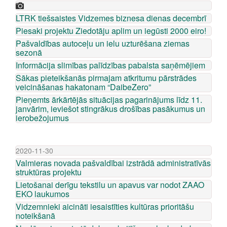
LTRK tiešsaistes Vidzemes biznesa dienas decembrī
Piesaki projektu Ziedotāju aplim un iegūsti 2000 eiro!
Pašvaldības autoceļu un ielu uzturēšana ziemas
sezonā
Informācija slimības palīdzības pabalsta saņēmējiem
Sākas pieteikšanās pirmajam atkritumu pārstrādes
veicināšanas hakatonam “DaibeZero”
Pieņemts ārkārtējās situācijas pagarinājums līdz 11.
janvārim, ieviešot stingrākus drošības pasākumus un
ierobežojumus
2020-11-30
Valmieras novada pašvaldībai izstrādā administratīvās
struktūras projektu
Lietošanai derīgu tekstilu un apavus var nodot ZAAO
EKO laukumos
Vidzemnieki aicināti iesaistīties kultūras prioritāšu
noteikšanā