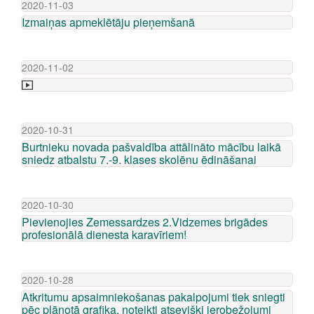
2020-11-03
Izmaiņas apmeklētāju pieņemšanā
2020-11-02
2020-10-31
Burtnieku novada pašvaldība attālināto mācību laikā
sniedz atbalstu 7.-9. klases skolēnu ēdināšanai
2020-10-30
Pievienojies Zemessardzes 2.Vidzemes brigādes
profesionālā dienesta karavīriem!
2020-10-28
Atkritumu apsaimniekošanas pakalpojumi tiek sniegti
pēc plānotā grafika, noteikti atsevišķi ierobežojumi