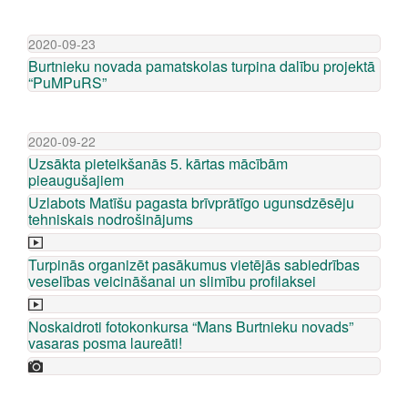
2020-09-23
Burtnieku novada pamatskolas turpina dalību projektā
“PuMPuRS”
2020-09-22
Uzsākta pieteikšanās 5. kārtas mācībām
pieaugušajiem
Uzlabots Matīšu pagasta brīvprātīgo ugunsdzēsēju
tehniskais nodrošinājums
Turpinās organizēt pasākumus vietējās sabiedrības
veselības veicināšanai un slimību profilaksei
Noskaidroti fotokonkursa “Mans Burtnieku novads”
vasaras posma laureāti!