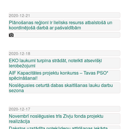
2020-12-21
Plānošanas reģioni ir lielisks resurss atbalstošā un
koordinējošā darbā ar pašvaldībām
2020-12-18
EKO laukumi turpina strādāt, noteikti atsevišķi
ierobežojumi
AIF Kapacitātes projektu konkurss – Tavas PSO*
spēcināšanai!
Noslēgusies ceturtā dabas skaitīšanas lauku darbu
sezona
2020-12-17
Novembrī noslēgusies trīs Zivju fonda projektu
realizācija
Dakstos uzstādīta notekūdeņu attīrīšanas iekārta