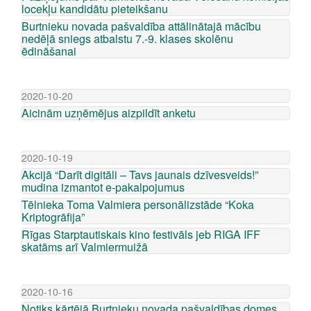
locekļu kandidātu pieteikšanu
Burtnieku novada pašvaldība attālinātajā mācību
nedēļā sniegs atbalstu 7.-9. klases skolēnu
ēdināšanai
2020-10-20
Aicinām uzņēmējus aizpildīt anketu
2020-10-19
Akcijā “Darīt digitāli – Tavs jaunais dzīvesveids!”
mudina izmantot e-pakalpojumus
Tēlnieka Toma Valmiera personālizstāde “Koka
Kriptogrāfija”
Rīgas Starptautiskais kino festivāls jeb RIGA IFF
skatāms arī Valmiermuižā
2020-10-16
Notiks kārtējā Burtnieku novada pašvaldības domes