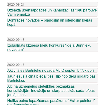
2020-09-21
Uzsākta ūdensapgādes un kanalizācijas tīklu pārbūve
Valmiermuižā
Domrades novados – plānosim un īstenosim idejas
kopā!
2020-09-18
Izsludināts biznesa ideju konkurss “Ideja Burtnieku
novadam”
2020-09-16
Aktivitātes Burtnieku novada MJIC septembrī/oktobrī
Jauniešus aicina piedalīties Hip-hop deju nodarbībās
Burtniekos
Aicina uzņēmējus pieteikties bezmaksas
konsultācijām inovāciju un starptautiskās sadarbības
jautājumos
Notiks putnu iepazīšanas pasākums “Esi ar putniem!”
pie Burtnieka ezera