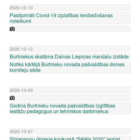
2020-10-13
Pastiprināti Covid-19 izplatības ierobežošanas
noteikumi
2020-10-12
Burtniekos skatāma Dainas Liepiņas mandalu izstāde
Notiks kārtējā Burtnieku novada pašvaldības domes
komiteju sēde
2020-10-09
Godina Burtnieku novada pašvaldības izglītības
iestāžu pedagogus un tehniskos darbiniekus
2020-10-07
Sīmansonu ģimene konkursā “Sējējs 2020” iegūst