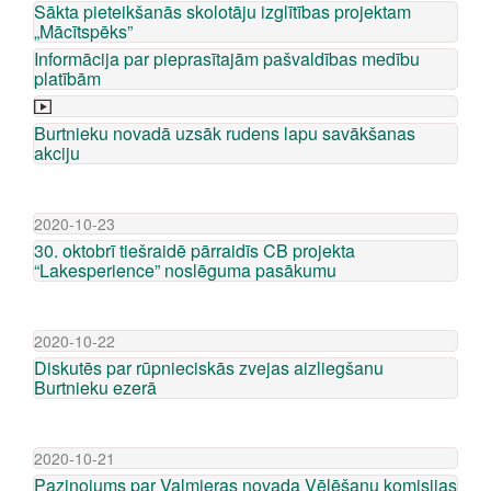
Sākta pieteikšanās skolotāju izglītības projektam
„Mācītspēks”
Informācija par pieprasītajām pašvaldības medību
platībām
Burtnieku novadā uzsāk rudens lapu savākšanas
akciju
2020-10-23
30. oktobrī tiešraidē pārraidīs CB projekta
“Lakesperience” noslēguma pasākumu
2020-10-22
Diskutēs par rūpnieciskās zvejas aizliegšanu
Burtnieku ezerā
2020-10-21
Paziņojums par Valmieras novada Vēlēšanu komisijas