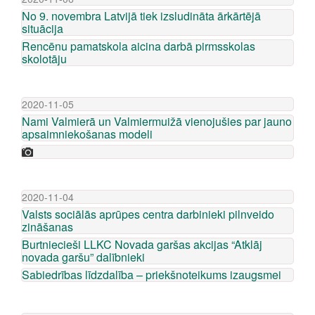
No 9. novembra Latvijā tiek izsludināta ārkārtējā
situācija
Rencēnu pamatskola aicina darbā pirmsskolas
skolotāju
2020-11-05
Nami Valmierā un Valmiermuižā vienojušies par jauno
apsaimniekošanas modeli
2020-11-04
Valsts sociālās aprūpes centra darbinieki pilnveido
zināšanas
Burtniecieši LLKC Novada garšas akcijas “Atklāj
novada garšu” dalībnieki
Sabiedrības līdzdalība – priekšnoteikums izaugsmei