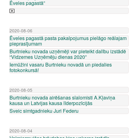
Ēveles pagastā”
2020-08-06
Ēveles pagastā pasta pakalpojumus pielāgo reālajam
pieprasījumam
Burtnieku novada uzņēmēji var pieteikt dalību izstādē
“Vidzemes Uzņēmēju dienas 2020”
Iemūžini vasaru Burtnieku novadā un piedalies
fotokonkursā!
2020-08-05
Burtnieku novada airēšanas slalomisti A.Kļaviņa
kausa un Latvijas kausa līderpozīcijās
Sveic simtgadnieku Juri Federu
2020-08-04