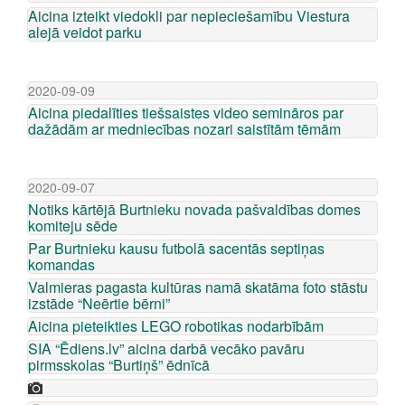
Aicina izteikt viedokli par nepieciešamību Viestura
alejā veidot parku
2020-09-09
Aicina piedalīties tiešsaistes video semināros par
dažādām ar medniecības nozari saistītām tēmām
2020-09-07
Notiks kārtējā Burtnieku novada pašvaldības domes
komiteju sēde
Par Burtnieku kausu futbolā sacentās septiņas
komandas
Valmieras pagasta kultūras namā skatāma foto stāstu
izstāde “Neērtie bērni”
Aicina pieteikties LEGO robotikas nodarbībām
SIA “Ēdiens.lv” aicina darbā vecāko pavāru
pirmsskolas “Burtiņš” ēdnīcā