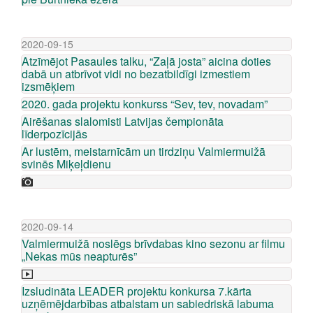
2020-09-15
Atzīmējot Pasaules talku, “Zaļā josta” aicina doties
dabā un atbrīvot vidi no bezatbildīgi izmestiem
izsmēķiem
2020. gada projektu konkurss “Sev, tev, novadam”
Airēšanas slalomisti Latvijas čempionāta
līderpozīcijās
Ar lustēm, meistarnīcām un tirdziņu Valmiermuižā
svinēs Miķeļdienu
2020-09-14
Valmiermuižā noslēgs brīvdabas kino sezonu ar filmu
„Nekas mūs neapturēs”
Izsludināta LEADER projektu konkursa 7.kārta
uzņēmējdarbības atbalstam un sabiedriskā labuma