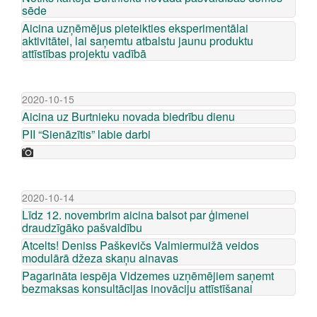
sēde
Aicina uzņēmējus pieteikties eksperimentālai
aktivitātei, lai saņemtu atbalstu jaunu produktu
attīstības projektu vadībā
2020-10-15
Aicina uz Burtnieku novada biedrību dienu
PII “Sienāzītis” labie darbi
2020-10-14
Līdz 12. novembrim aicina balsot par ģimenei
draudzīgāko pašvaldību
Atcelts! Deniss Paškevičs Valmiermuižā veidos
modulārā džeza skaņu ainavas
Pagarināta iespēja Vidzemes uzņēmējiem saņemt
bezmaksas konsultācijas inovāciju attīstīšanai