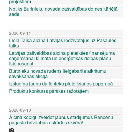
projektiem
Notiks Burtnieku novada pašvaldības domes kārtējā
sēde
2020-09-11
Lielā Talka aicina Latvijas iedzīvotājus uz Pasaules
talku
Latvijas pašvaldības aicina pieteikties finansējuma
saņemšanai klimata un enerģētikas rīcības plānu
īstenošanai
Burtnieku novada rudens lielgabarīta atkritumu
savākšanas akcija
Izsludina jaunu dalībnieku pieteikšanos popgrupā
Produktu konkurss pārtikas ražotājiem
2020-09-10
Aicina kopīgi izveidot jaunus stādījumus Rencēnu
pagasta brīvdabas estrādes skvērā!