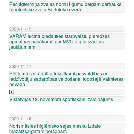
Pēc ilgtermiņa zvejas nomu līgumu beigām pārtrauks
rūpniecisko zveju Burtnieku ezerā
2020-11-19
VARAM aicina piedalīties starpvalstu pieredzes
apmaiņas pasākumā par MVU digitalizācijas
jautājumiem
2020-11-17
Pētījumā izstrādāti priekšlikumi pašvaldības un
iedzīvotāju sadarbības veidošanai topošajā Valmieras
novadā
Vislatvijas 18. novembra sportiskais izaicinājums
2020-11-16
Norisināsies higiēnisko sejas masku izdale
mazaizsargātām personām