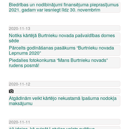
Biedrības un nodibinājumi finansējuma pieprasījumus
2021. gadam var iesniegt līdz 30. novembrim
2020-11-13
Notiks kārtējā Burtnieku novada pašvaldības domes
sēde
Pārcelts godināšanas pasākums “Burtnieku novada
Lepnums 2020”
Piedalies fotokonkursa “Mans Burtnieku novads”
rudens posmā!
2020-11-12
Atgādinām veikt kārtējo nekustamā īpašuma nodokļa
maksājumu
2020-11-11
10 idejas, kā svinēt Latvijas valsts svētkus