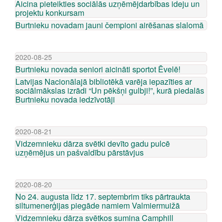
Aicina pieteikties sociālās uzņēmējdarbības ideju un
projektu konkursam
Burtnieku novadam jauni čempioni airēšanas slalomā
2020-08-25
Burtnieku novada seniori aicināti sportot Ēvelē!
Latvijas Nacionālajā bibliotēkā varēja iepazīties ar
sociālmākslas izrādi “Un pēkšņi gulbji!”, kurā piedalās
Burtnieku novada iedzīvotāji
2020-08-21
Vidzemnieku dārza svētki devīto gadu pulcē
uzņēmējus un pašvaldību pārstāvjus
2020-08-20
No 24. augusta līdz 17. septembrim tiks pārtraukta
siltumenerģijas piegāde namiem Valmiermuižā
Vidzemnieku dārza svētkos sumina Camphill