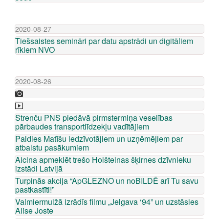
2020-08-27
Tiešsaistes semināri par datu apstrādi un digitāliem
rīkiem NVO
2020-08-26
Strenču PNS piedāvā pirmstermiņa veselības
pārbaudes transportlīdzekļu vadītājiem
Paldies Matīšu iedzīvotājiem un uzņēmējiem par
atbalstu pasākumiem
Aicina apmeklēt trešo Holšteinas šķirnes dzīvnieku
izstādi Latvijā
Turpinās akcija “ApGLEZNO un noBILDĒ arī Tu savu
pastkastīti!”
Valmiermuižā izrādīs filmu „Jelgava ‘94” un uzstāsies
Alise Joste