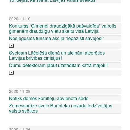
2020-11-10
Konkurss “Ģimenei draudzīgākā pašvaldība” vairojis
ģimenēm draudzīgu vietu skaitu visā Latvijā
Noslēgusies tūrisma akcija “Iepazīsti savējos!”
Sveicam Lāčplēša dienā un aicinām atcerēties
Latvijas brīvības cīnītājus!
Dūmu detektoram jābūt uzstādītam katrā mājoklī
2020-11-09
Notiks domes komiteju apvienotā sēde
Zemessardze sveic Burtnieku novada iedzīvotājus
valsts svētkos
2020-11-06