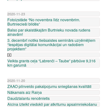
2020-11-23
Fotoizstāde “No novembra līdz novembrim.
Burtniecieši bildēs”
Balso par skaistākajām Burtnieku novada rudens
ainavām!
3. decembrī notiks tiešsaistes seminārs uzņēmējiem
“Iespējas digitālai komunikācijai un radošiem
projektiem”
Veikta grants ceļa “Labrenči – Taube” pārbūve 9,316
km garumā
2020-11-20
ZAAO pilnveido pakalpojumu sniegšanas kvalitāti
Nākamais aiz Raiņa
Daudztalantu rencēnietis
Aicina izteikt viedokli par atkritumu apsaimniekošanu