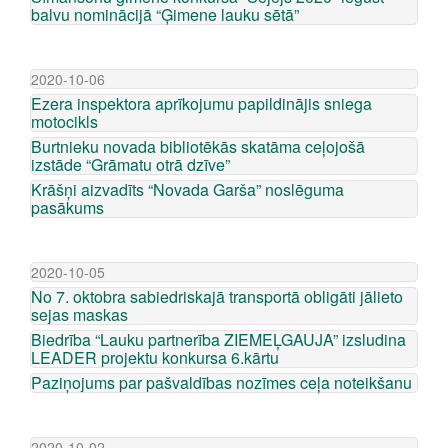
balvu nominācijā “Ģimene lauku sētā”
2020-10-06
Ezera inspektora aprīkojumu papildinājis sniega
motocikls
Burtnieku novada bibliotēkās skatāma ceļojošā
izstāde “Grāmatu otrā dzīve”
Krāšņi aizvadīts “Novada Garša” noslēguma
pasākums
2020-10-05
No 7. oktobra sabiedriskajā transportā obligāti jālieto
sejas maskas
Biedrība “Lauku partnerība ZIEMEĻGAUJA” izsludina
LEADER projektu konkursa 6.kārtu
Paziņojums par pašvaldības nozīmes ceļa noteikšanu
2020-10-02