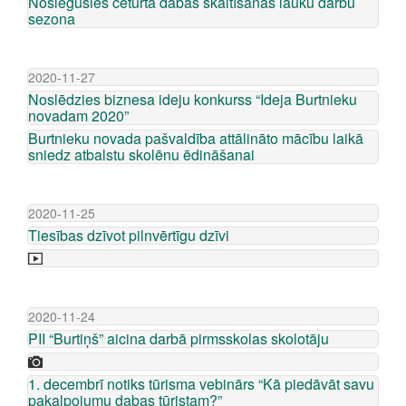
Noslēgusies ceturtā dabas skaitīšanas lauku darbu
sezona
2020-11-27
Noslēdzies biznesa ideju konkurss “Ideja Burtnieku
novadam 2020”
Burtnieku novada pašvaldība attālināto mācību laikā
sniedz atbalstu skolēnu ēdināšanai
2020-11-25
Tiesības dzīvot pilnvērtīgu dzīvi
2020-11-24
PII “Burtiņš” aicina darbā pirmsskolas skolotāju
1. decembrī notiks tūrisma vebinārs “Kā piedāvāt savu
pakalpojumu dabas tūristam?”