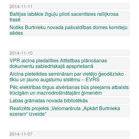
2014-11-11
Baltijas labākie žiguļu piloti sacentīsies rallijkrosa
trasē
Notiks Burtnieku novada pašvaldības domes komiteju
sēdes
2014-11-10
VPR aicina piedalīties Attīstības plānošanas
dokumentu sabiedriskajā apspriešanā
Aicina pieteikties semināram par vietējo ģeodēzisko
tīklu un jauno augstumu sistēmu – EVRS
Pēc elektrības tirgus atvēršanas būs pieejams atbalsts
trūcīgām un maznodrošinātajām ģimenēm
Labas grāmatas novada bibliotēkās
Realizēts projekts „Velomaršruta „Apkārt Burtnieka
ezeram” izveide”
2014-11-07