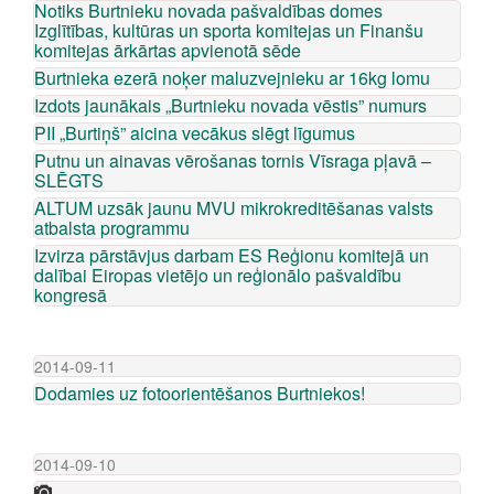
Notiks Burtnieku novada pašvaldības domes
Izglītības, kultūras un sporta komitejas un Finanšu
komitejas ārkārtas apvienotā sēde
Burtnieka ezerā noķer maluzvejnieku ar 16kg lomu
Izdots jaunākais „Burtnieku novada vēstis” numurs
PII „Burtiņš” aicina vecākus slēgt līgumus
Putnu un ainavas vērošanas tornis Vīsraga pļavā –
SLĒGTS
ALTUM uzsāk jaunu MVU mikrokreditēšanas valsts
atbalsta programmu
Izvirza pārstāvjus darbam ES Reģionu komitejā un
dalībai Eiropas vietējo un reģionālo pašvaldību
kongresā
2014-09-11
Dodamies uz fotoorientēšanos Burtniekos!
2014-09-10