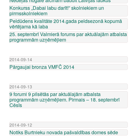
Nedēļas nogalē aicinām baudīt Latvijas laukus
Konkurss „Dabai labu darīt!” skolniekiem un
pirmsskolniekiem
Peldūdens kvalitāte 2014.gada peldsezonā kopumā
vērtējama kā laba
25. septembrī Valmierā forums par aktuālajām atbalsta
programmām uzņēmējiem
2014-09-14
Pārgaujai bronza VMFČ 2014
2014-09-13
9 forumi 9 pilsētās par aktuālajām atbalsta
programmām uzņēmējiem. Pirmais – 18. septembrī
Cēsīs
2014-09-12
Notiks Burtnieku novada pašvaldības domes sēde