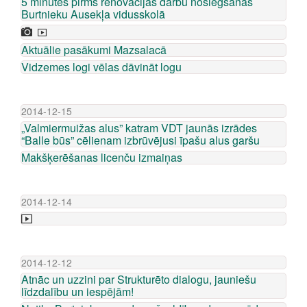
5 minūtes pirms renovācijas darbu noslēgšanās
Burtnieku Ausekļa vidusskolā
Aktuālie pasākumi Mazsalacā
Vidzemes logi vēlas dāvināt logu
2014-12-15
„Valmiermuižas alus” katram VDT jaunās izrādes
“Balle būs” cēlienam izbrūvējusi īpašu alus garšu
Makšķerēšanas licenču izmaiņas
2014-12-14
2014-12-12
Atnāc un uzzini par Strukturēto dialogu, jauniešu
līdzdalību un iespējām!