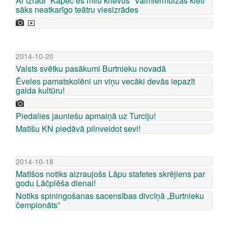
Ar izrādi “Kāpēc es mīlu krievus” Valmiermuižas klētī
sāks neatkarīgo teātru viesizrādes
2014-10-20
Valsts svētku pasākumi Burtnieku novadā
Ēveles pamatskolēni un viņu vecāki devās iepazīt
galda kultūru!
Piedalies jauniešu apmaiņā uz Turciju!
Matīšu KN piedāvā pilnveidot sevi!
2014-10-18
Matīšos notiks aizraujošs Lāpu stafetes skrējiens par
godu Lāčplēša dienai!
Notiks spiningošanas sacensības divcīņā „Burtnieku
čempionāts”