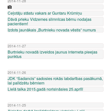
2014-11-28
Ceļotāju stāstu vakars ar Guntaru Krūmiņu
Dāvā prieku Vidzemes slimnīcas bērnu nodaļas
pacientiem!
Izdots jaunākais „Burtnieku novada vēstis” numurs
2014-11-27
Burtnieku novadā izveidos jaunus interneta pieejas
punktus
2014-11-26
JDK “Sadancis” sadosies rokās labdarības pasākumā,
lai palīdzētu bērniem
Lielā talka 2015.gadā norisināsies 25.aprīlī
2014-11-25