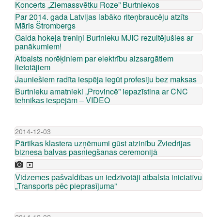
Koncerts „Ziemassvētku Roze” Burtniekos
Par 2014. gada Latvijas labāko riteņbraucēju atzīts
Māris Štrombergs
Galda hokeja treniņi Burtnieku MJIC rezultējušies ar
panākumiem!
Atbalsts norēķiniem par elektrību aizsargātiem
lietotājiem
Jauniešiem radīta iespēja iegūt profesiju bez maksas
Burtnieku amatnieki „Provincē” iepazīstina ar CNC
tehnikas iespējām – VIDEO
2014-12-03
Pārtikas klastera uzņēmumi gūst atzinību Zviedrijas
biznesa balvas pasniegšanas ceremonijā
Vidzemes pašvaldības un iedzīvotāji atbalsta iniciatīvu
„Transports pēc pieprasījuma”