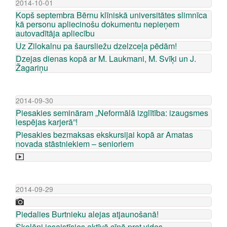
2014-10-01
Kopš septembra Bērnu klīniskā universitātes slimnīca
kā personu apliecinošu dokumentu nepieņem
autovadītāja apliecību
Uz Zilokalnu pa šaursliežu dzelzceļa pēdām!
Dzejas dienas kopā ar M. Laukmani, M. Svīķi un J.
Žagariņu
2014-09-30
Piesakies semināram „Neformālā izglītība: izaugsmes
iespējas karjerā”!
Piesakies bezmaksas ekskursijai kopā ar Amatas
novada stāstniekiem – senioriem
2014-09-29
Piedalies Burtnieku alejas atjaunošanā!
Skolēni iesaistīsies aktīvā cīņā pret vides