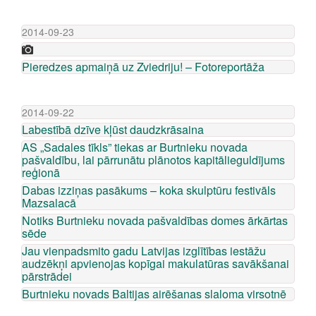
2014-09-23
Pieredzes apmaiņā uz Zviedriju! – Fotoreportāža
2014-09-22
Labestībā dzīve kļūst daudzkrāsaina
AS „Sadales tīkls” tiekas ar Burtnieku novada
pašvaldību, lai pārrunātu plānotos kapitālieguldījums
reģionā
Dabas izziņas pasākums – koka skulptūru festivāls
Mazsalacā
Notiks Burtnieku novada pašvaldības domes ārkārtas
sēde
Jau vienpadsmito gadu Latvijas izglītības iestāžu
audzēkņi apvienojas kopīgai makulatūras savākšanai
pārstrādei
Burtnieku novads Baltijas airēšanas slaloma virsotnē