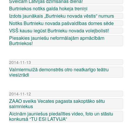
Sveicam Latvijas dzimšanas dienā!
Burtniekos notiks galda hokeja treniņi
Izdots jaunākais „Burtnieku novada vēstis” numurs
Notiks Burtnieku novada pašvaldības domes sēde
VSŠ kausu iegūst Burtnieku novada volejbolisti!
Piesakies jauniešu neformālajām apmācībām
Burtniekos!
2014-11-13
Valmiermuižā demonstrēs otro neatkarīgo teātru
viesizrādi
2014-11-12
ZAAO sveiks Vecates pagasta sakoptāko sētu
saimniekus
Aicinām jauniešus piedalīties video, foto un stāstu
konkursā “TU ESI LATVIJA”