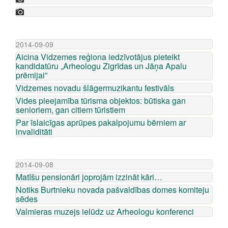
2014-09-09
Aicina Vidzemes reģiona iedzīvotājus pieteikt
kandidatūru „Arheologu Zigrīdas un Jāņa Apalu
prēmijai”
Vidzemes novadu šlāgermuzikantu festivāls
Vides pieejamība tūrisma objektos: būtiska gan
senioriem, gan citiem tūristiem
Par īslaicīgas aprūpes pakalpojumu bērniem ar
invaliditāti
2014-09-08
Matīšu pensionāri joprojām izzināt kāri…
Notiks Burtnieku novada pašvaldības domes komiteju
sēdes
Valmieras muzejs ielūdz uz Arheologu konferenci