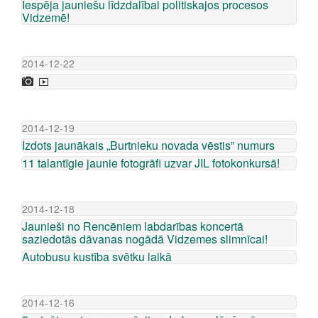
Iespēja jauniešu līdzdalībai politiskajos procesos
Vidzemē!
2014-12-22
2014-12-19
Izdots jaunākais „Burtnieku novada vēstis” numurs
11 talantīgie jaunie fotogrāfi uzvar JIL fotokonkursā!
2014-12-18
Jaunieši no Rencēniem labdarības koncertā
saziedotās dāvanas nogādā Vidzemes slimnīcai!
Autobusu kustība svētku laikā
2014-12-16