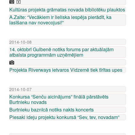
Kultūras projekta grāmatas novada bibliotēku plauktos
A.Zalte: “Vecākiem ir lieliska iespēja pierādīt, ka
lasīšana nav novecojusi!”
2014-10-08
14. oktobrī Gulbenē notiks forums par aktuālajām
atbalsta programmām uzņēmējiem
Projekta Riverways ietvaros Vidzemē tiek tīrītas upes
2014-10-07
Konkursa “Senču aicinājums” finālā pārstāvēts
Burtnieku novads
Burtnieku baznīcā notiks nakts koncerts
Piesaki ideju projektu konkursā “Sev, tev, novadam”