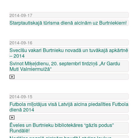
2014-09-17
Starptautiskajā tūrisma dienā aicinām uz Burtniekiem!
2014-09-16
Svecīšu vakari Burtnieku novadā un tuvākajā apkārtnē
– 2014
Svinot Miķeļdienu, 20. septembrī tirdziņš „Ar Gardu
Muti Valmiermuižā”
2014-09-15
Futbola mīļotājus visā Latvijā aicina piedalīties Futbola
dienā 2014
Ēveles un Burtnieku bibliotekāres “gāzīs podus”
Rundālē!