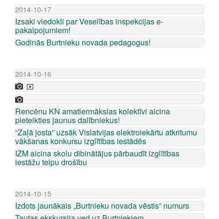
2014-10-17
Izsaki viedokli par Veselības inspekcijas e-
pakalpojumiem!
Godinās Burtnieku novada pedagogus!
2014-10-16
Rencēnu KN amatiermākslas kolektīvi aicina
pieteikties jaunus dalībniekus!
“Zaļā josta” uzsāk Vislatvijas elektroiekārtu atkritumu
vākšanas konkursu izglītības iestādēs
IZM aicina skolu dibinātājus pārbaudīt izglītības
iestāžu telpu drošību
2014-10-15
Izdots jaunākais „Burtnieku novada vēstis” numurs
Tautas ekskursija ved uz Burtniekiem