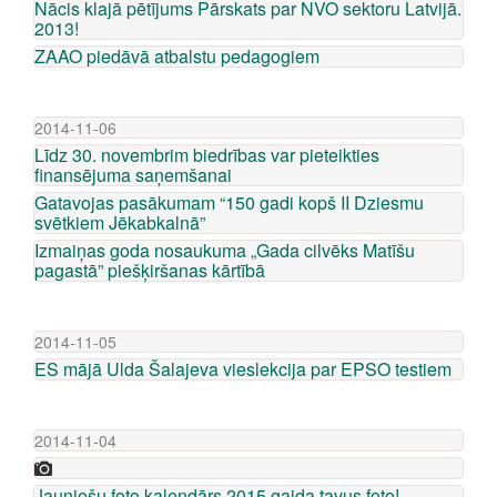
Nācis klajā pētījums Pārskats par NVO sektoru Latvijā.
2013!
ZAAO piedāvā atbalstu pedagogiem
2014-11-06
Līdz 30. novembrim biedrības var pieteikties
finansējuma saņemšanai
Gatavojas pasākumam “150 gadi kopš II Dziesmu
svētkiem Jēkabkalnā”
Izmaiņas goda nosaukuma „Gada cilvēks Matīšu
pagastā” piešķiršanas kārtībā
2014-11-05
ES mājā Ulda Šalajeva vieslekcija par EPSO testiem
2014-11-04
Jauniešu foto kalendārs 2015 gaida tavus foto!