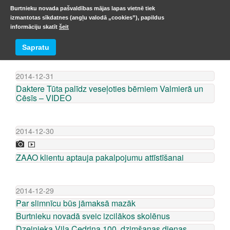
Burtnieku novada pašvaldības mājas lapas vietnē tiek
izmantotas sīkdatnes (angļu valodā „cookies”), papildus
informāciju skatīt
šeit
ZIŅU ARHĪVS
Sapratu
2014-12-31
Daktere Tūta palīdz veseļoties bērniem Valmierā un
Cēsīs – VIDEO
2014-12-30
ZAAO klientu aptauja pakalpojumu attīstīšanai
2014-12-29
Par slimnīcu būs jāmaksā mazāk
Burtnieku novadā sveic izcilākos skolēnus
Dzejnieka Viļa Cedriņa 100. dzimšanas dienas