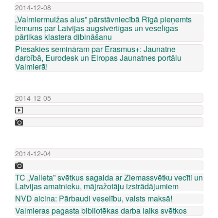
2014-12-08
„Valmiermuižas alus” pārstāvniecībā Rīgā pieņemts
lēmums par Latvijas augstvērtīgas un veselīgas
pārtikas klastera dibināšanu
Piesakies semināram par Erasmus+: Jaunatne
darbībā, Eurodesk un Eiropas Jaunatnes portālu
Valmierā!
2014-12-05
2014-12-04
TC „Valleta” svētkus sagaida ar Ziemassvētku vecīti un
Latvijas amatnieku, mājražotāju izstrādājumiem
NVD aicina: Pārbaudi veselību, valsts maksā!
Valmieras pagasta bibliotēkas darba laiks svētkos