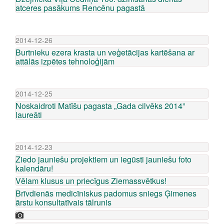
atceres pasākums Rencēnu pagastā
2014-12-26
Burtnieku ezera krasta un veģetācijas kartēšana ar
attālās izpētes tehnoloģijām
2014-12-25
Noskaidroti Matīšu pagasta „Gada cilvēks 2014”
laureāti
2014-12-23
Ziedo jauniešu projektiem un iegūsti jauniešu foto
kalendāru!
Vēlam klusus un priecīgus Ziemassvētkus!
Brīvdienās medicīniskus padomus sniegs Ģimenes
ārstu konsultatīvais tālrunis