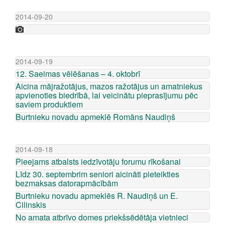
2014-09-20
2014-09-19
12. Saeimas vēlēšanas – 4. oktobrī
Aicina mājražotājus, mazos ražotājus un amatniekus
apvienoties biedrībā, lai veicinātu pieprasījumu pēc
saviem produktiem
Burtnieku novadu apmeklē Romāns Naudiņš
2014-09-18
Pieejams atbalsts iedzīvotāju forumu rīkošanai
Līdz 30. septembrim seniori aicināti pieteikties
bezmaksas datorapmācībām
Burtnieku novadu apmeklēs R. Naudiņš un E.
Cilinskis
No amata atbrīvo domes priekšsēdētāja vietnieci