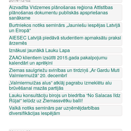
2014-12-02
Aizvadīta Vidzemes plānošanas reģiona Attīstības
plānošanas dokumentu publiskās apspriešanas
sanāksme
Burtniekos notiks seminārs „Jauniešu iespējas Latvijā
un Eiropā”
AIESEC Latvijā piedāvā studentiem apmaksātu praksi
ārzemēs
Iznākusi jaunākā Lauku Lapa
ZAAO klientiem izsūtīti 2015.gada pakalpojumu
kalendāri un aprēķini
Ziemas saulgriežu svinības un tirdziņš „Ar Gardu Muti
Valmiermuižā” 20. decembrī
„Valmiermuižas alus” atklāj pagrabu izmeklētu alu
brūvēšanai mazās partijās
Lauku konsultāciju birojs un biedrība “No Salacas līdz
Rūjai” ielūdz uz Ziemassvētku balli!
Valkā notiks seminārs par uzņēmējdarbības
diversifikācijas iespējām