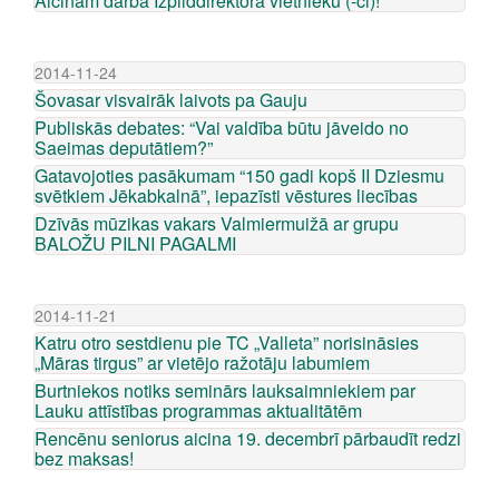
Aicinām darbā Izpilddirektora vietnieku (-ci)!
2014-11-24
Šovasar visvairāk laivots pa Gauju
Publiskās debates: “Vai valdība būtu jāveido no
Saeimas deputātiem?”
Gatavojoties pasākumam “150 gadi kopš II Dziesmu
svētkiem Jēkabkalnā”, iepazīsti vēstures liecības
Dzīvās mūzikas vakars Valmiermuižā ar grupu
BALOŽU PILNI PAGALMI
2014-11-21
Katru otro sestdienu pie TC „Valleta” norisināsies
„Māras tirgus” ar vietējo ražotāju labumiem
Burtniekos notiks seminārs lauksaimniekiem par
Lauku attīstības programmas aktualitātēm
Rencēnu seniorus aicina 19. decembrī pārbaudīt redzi
bez maksas!