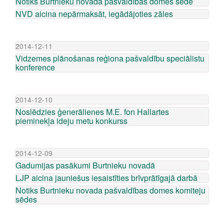
Notiks Burtnieku novada pašvaldības domes sēde
NVD aicina nepārmaksāt, iegādājoties zāles
2014-12-11
Vidzemes plānošanas reģiona pašvaldību speciālistu
konference
2014-12-10
Noslēdzies ģenerālienes M.E. fon Hallartes
pieminekļa ideju metu konkurss
2014-12-09
Gadumijas pasākumi Burtnieku novadā
LJP aicina jauniešus iesaistīties brīvprātīgajā darbā
Notiks Burtnieku novada pašvaldības domes komiteju
sēdes