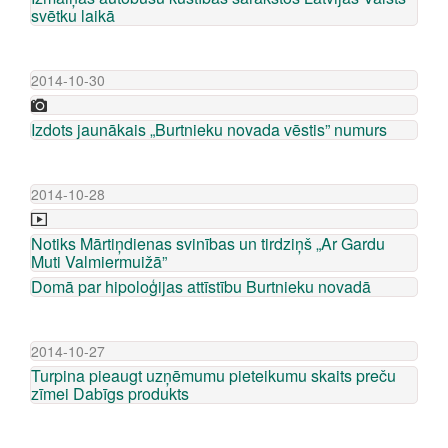
svētku laikā
2014-10-30
Izdots jaunākais „Burtnieku novada vēstis” numurs
2014-10-28
Notiks Mārtiņdienas svinības un tirdziņš „Ar Gardu
Muti Valmiermuižā”
Domā par hipoloģijas attīstību Burtnieku novadā
2014-10-27
Turpina pieaugt uzņēmumu pieteikumu skaits preču
zīmei Dabīgs produkts