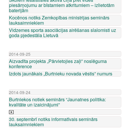
piesārņojumu ar bīstamiem atkritumiem – izlietotām
baterijām
Kocēnos notiks Zemkopības ministrijas seminārs
lauksaimniekiem
Vidzemes sporta asociācijas airēšanas slalomisti uz
goda pjedestāla Lietuvā
2014-09-25
Aizvadīta projekta „Pārvietojies zaļi” noslēguma
konference
Izdots jaunākais „Burtnieku novada vēstis” numurs
2014-09-24
Burtniekos notiek seminārs “Jaunatnes politika:
kvalitāte un izaicinājumi”
30. septembrī notiks informatīvais seminārs
lauksaimniekiem