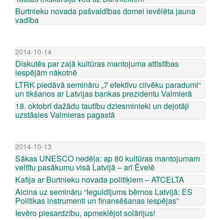
Burtnieku novada pašvaldības domei ievēlēta jauna
vadība
2014-10-14
Diskutēs par zaļā kultūras mantojuma attīstības
iespējām nākotnē
LTRK piedāvā semināru „7 efektīvu cilvēku paradumi“
un tikšanos ar Latvijas bankas prezidentu Valmierā
18. oktobrī dažādu tautību dziesminieki un dejotāji
uzstāsies Valmieras pagastā
2014-10-13
Sākas UNESCO nedēļa: ap 80 kultūras mantojumam
veltītu pasākumu visā Latvijā – arī Ēvelē
Kafija ar Burtnieku novada politiķiem – ATCELTA
Aicina uz semināru “Ieguldījums bērnos Latvijā: ES
Politikas instrumenti un finansēšanas iespējas”
Ievēro piesardzību, apmeklējot solārijus!