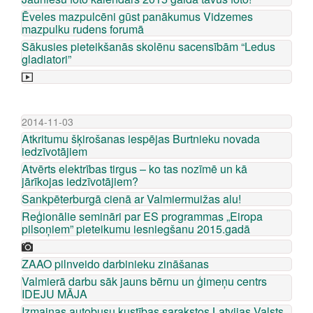
Ēveles mazpulcēni gūst panākumus Vidzemes
mazpulku rudens forumā
Sākusies pieteikšanās skolēnu sacensībām “Ledus
gladiatori”
2014-11-03
Atkritumu šķirošanas iespējas Burtnieku novada
iedzīvotājiem
Atvērts elektrības tirgus – ko tas nozīmē un kā
jārīkojas iedzīvotājiem?
Sankpēterburgā cienā ar Valmiermuižas alu!
Reģionālie semināri par ES programmas „Eiropa
pilsoņiem” pieteikumu iesniegšanu 2015.gadā
ZAAO pilnveido darbinieku zināšanas
Valmierā darbu sāk jauns bērnu un ģimeņu centrs
IDEJU MĀJA
Izmaiņas autobusu kustības sarakstos Latvijas Valsts