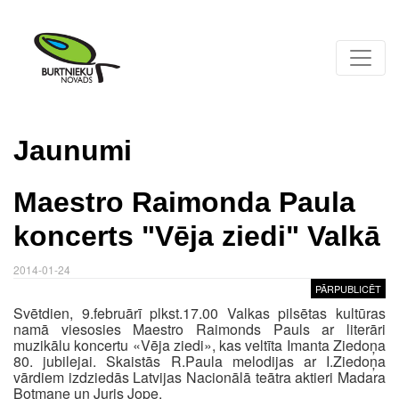
Jaunumi
Maestro Raimonda Paula
koncerts "Vēja ziedi" Valkā
2014-01-24
PĀRPUBLICĒT
Svētdien, 9.februārī plkst.17.00 Valkas pilsētas kultūras
namā viesosies Maestro Raimonds Pauls ar literāri
muzikālu koncertu «Vēja ziedi», kas veltīta Imanta Ziedoņa
80. jubilejai. Skaistās R.Paula melodijas ar I.Ziedoņa
vārdiem izdziedās Latvijas Nacionālā teātra aktieri Madara
Botmane un Juris Jope.