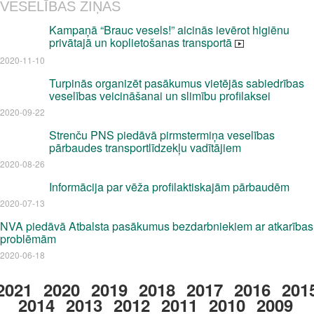
VESELĪBAS ZIŅAS
Kampaņā “Brauc vesels!” aicinās ievērot higiēnu
privātajā un koplietošanas transportā
2020-11-10
Turpinās organizēt pasākumus vietējās sabiedrības
veselības veicināšanai un slimību profilaksei
2020-09-22
Strenču PNS piedāvā pirmstermiņa veselības
pārbaudes transportlīdzekļu vadītājiem
2020-08-26
Informācija par vēža profilaktiskajām pārbaudēm
2020-07-13
NVA piedāvā Atbalsta pasākumus bezdarbniekiem ar atkarības
problēmām
2020-06-18
2021
2020
2019
2018
2017
2016
201
2014
2013
2012
2011
2010
2009