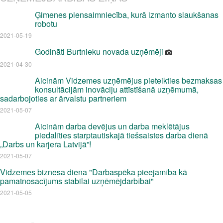
Ģimenes piensaimniecība, kurā izmanto slaukšanas
robotu
2021-05-19
Godināti Burtnieku novada uzņēmēji
2021-04-30
Aicinām Vidzemes uzņēmējus pieteikties bezmaksas
konsultācijām inovāciju attīstīšanā uzņēmumā,
sadarbojoties ar ārvalstu partneriem
2021-05-07
Aicinām darba devējus un darba meklētājus
piedalīties starptautiskajā tiešsaistes darba dienā
„Darbs un karjera Latvijā”!
2021-05-07
Vidzemes biznesa diena "Darbaspēka pieejamība kā
pamatnosacījums stabilai uzņēmējdarbībai"
2021-05-05