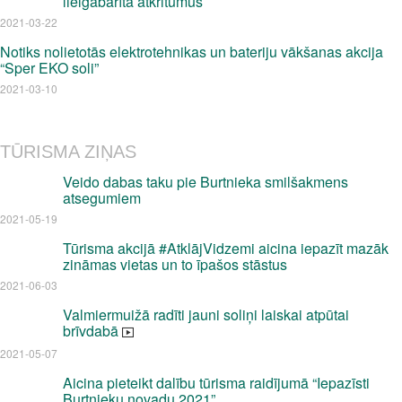
lielgabarīta atkritumus
2021-03-22
Notiks nolietotās elektrotehnikas un bateriju vākšanas akcija
“Sper EKO soli”
2021-03-10
TŪRISMA ZIŅAS
Veido dabas taku pie Burtnieka smilšakmens
atsegumiem
2021-05-19
Tūrisma akcijā #AtklājVidzemi aicina iepazīt mazāk
zināmas vietas un to īpašos stāstus
2021-06-03
Valmiermuižā radīti jauni soliņi laiskai atpūtai
brīvdabā
2021-05-07
Aicina pieteikt dalību tūrisma raidījumā “Iepazīsti
Burtnieku novadu 2021”