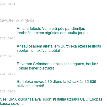
2021-06-21
SPORTA ZIŅAS
Amatierfutbols Valmierā pēc pandēmijas
ierobežojumiem atgūstas ar dubultu jaudu
2021-09-06
Ar šaujošajiem airētājiem Burtnieka ezers iesildīts
sportam un aktīvai atpūtai
2021-06-03
Ritvaram Celmiņam nebijis sasniegums, bet līdz
Tokijai tomēr pietrūkst
2021-05-24
Burtnieku novadā 30 dienu laikā sakrāti 12 635
aktīvie kilometri!
2021-05-08
Seši BMX kluba “Tālava” sportisti Itālijā uzsāks UEC Eiropas
kausa sezonu