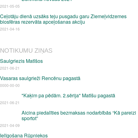
2021-05-05
Ceļotāju dienā uzsāks teju pusgadu garu Ziemeļvidzemes
biosfēras rezervāta apceļošanas akciju
2021-04-16
NOTIKUMU ZIŅAS
Saulgriezis Matīšos
2021-06-21
Vasaras saulgrieži Rencēnu pagastā
0000-00-00
"Kaķim pa pēdām. 2.sērija" Matīšu pagastā
2021-06-21
Aicina piedalīties bezmaksas nodarbībās “Kā pareizi
sportot”
2021-04-09
Ielīgošana Rūpniekos