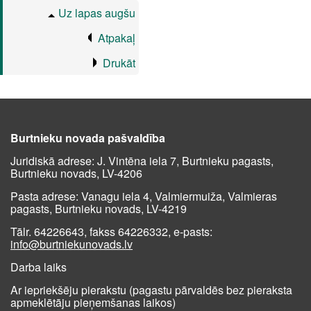
Uz lapas augšu
Atpakaļ
Drukāt
Burtnieku novada pašvaldība
Juridiskā adrese: J. Vintēna iela 7, Burtnieku pagasts,
Burtnieku novads, LV-4206
Pasta adrese: Vanagu iela 4, Valmiermuiža, Valmieras
pagasts, Burtnieku novads, LV-4219
Tālr. 64226643, fakss 64226332, e-pasts:
info@burtniekunovads.lv
Darba laiks
Ar iepriekšēju pierakstu (pagastu pārvaldēs bez pieraksta
apmeklētāju pieņemšanas laikos)