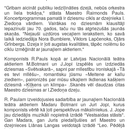
"Gribam aicināt publiku iedziļināties dzejā, nebūs orķestra
un liela trokšņa," stāsta Maestro Raimonds Pauls.
Koncertprogrammas pamatā ir dziesmu cikls ar dzejnieka I.
Ziedoņa vārdiem. Vairākas no dziesmām klausītāji
iepazinuši jau 70. gados, taču nu tās atgriezušās jaunās
skaņās. "Nejauši uzdūros vecajiem ierakstiem, ko savā
laikā iedziedāja Nora Bumbiere, Viktors Lapčenoks, Ojārs
Grīnbergs. Dzeja ir ļoti augstas kvalitātes, tāpēc nolēmu šo
ciklu izmēģināt ar jaunajiem aktieriem."
Komponists R.Pauls kopā ar Latvijas Nacionālā teātra
aktieriem M.Botmani un J.Jopi izspēlēs un izdziedās
dziesmas «Svētvakarā», sapni par mīlestību ironiskajā «Tā
es tevi mīlēšu», romantisku jūsmu «Meitene ar kallu
ziediem», paironizēs par mūsu sīkajiem ikdienas kašķiem
dziesmā «Ķiļķens un klimpa» .Skanēs vēl daudzas citas
Maestro dziesmas ar I.Ziedoņa dzeju.
R. Paulam izveidojusies sadarbība ar jaunajiem Nacionālā
teātra aktieriem Madaru Botmani un Juri Jopi, kurus
komponists vērtē kā ļoti perspektīvus māksliniekus. J. Jope
jau dziedājis muzikāli nopietnā izrādē "Vestsaidas stāsts".
Gan Madara, gan Juris piedalījušies arī Maestro un
dzejnieces Liānas Langas veidotajā izrādē "Leo. Pēdējā