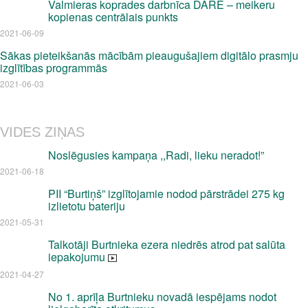
Valmieras koprades darbnīca DARE – meikeru
kopienas centrālais punkts
2021-06-09
Sākas pieteikšanās mācībām pieaugušajiem digitālo prasmju
izglītības programmās
2021-06-03
VIDES ZIŅAS
Noslēgusies kampaņa ,,Radi, lieku neradot!”
2021-06-18
PII “Burtiņš” izglītojamie nodod pārstrādei 275 kg
izlietotu bateriju
2021-05-31
Talkotāji Burtnieka ezera niedrēs atrod pat salūta
iepakojumu
2021-04-27
No 1. aprīļa Burtnieku novadā iespējams nodot