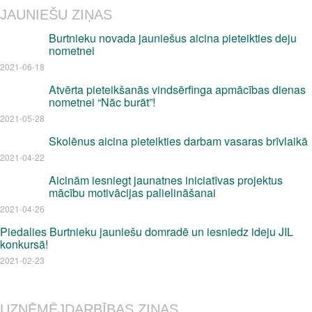
JAUNIEŠU ZIŅAS
Burtnieku novada jauniešus aicina pieteikties deju
nometnei
2021-06-18
Atvērta pieteikšanās vindsērfinga apmācības dienas
nometnei “Nāc burāt”!
2021-05-28
Skolēnus aicina pieteikties darbam vasaras brīvlaikā
2021-04-22
Aicinām iesniegt jaunatnes iniciatīvas projektus
mācību motivācijas palielināšanai
2021-04-26
Piedalies Burtnieku jauniešu domradē un iesniedz ideju JIL
konkursā!
2021-02-23
UZŅĒMĒJDARBĪBAS ZIŅAS