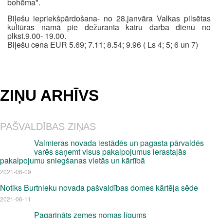
bohēma".
Biļešu iepriekšpārdošana- no 28.janvāra Valkas pilsētas
kultūras namā pie dežuranta katru darba dienu no
plkst.9.00- 19.00.
Biļešu cena EUR 5.69; 7.11; 8.54; 9.96 ( Ls 4; 5; 6 un 7)
ZIŅU ARHĪVS
PAŠVALDĪBAS ZIŅAS
Valmieras novada iestādēs un pagasta pārvaldēs
varēs saņemt visus pakalpojumus ierastajās
pakalpojumu sniegšanas vietās un kārtībā
2021-06-09
Notiks Burtnieku novada pašvaldības domes kārtēja sēde
2021-06-11
Pagarināts zemes nomas līgums