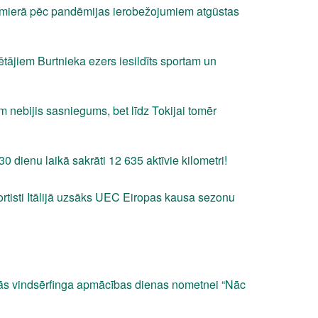
lmierā pēc pandēmijas ierobežojumiem atgūstas
ētājiem Burtnieka ezers iesildīts sportam un
nebijis sasniegums, bet līdz Tokijai tomēr
0 dienu laikā sakrāti 12 635 aktīvie kilometri!
rtisti Itālijā uzsāks UEC Eiropas kausa sezonu
nās vindsērfinga apmācības dienas nometnei “Nāc