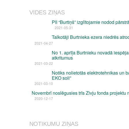
VIDES ZIŅAS
PII “Burtiņš” izglītojamie nodod pārstrā
2021-05-31
Talkotāji Burtnieka ezera niedrēs atr
2021-04-27
No 1. aprīļa Burtnieku novadā iespēja
atkritumus
2021-03-22
Notiks nolietotās elektrotehnikas un b
EKO soli”
2021-03-10
Novembrī noslēgusies trīs Zivju fonda projektu r
2020-12-17
NOTIKUMU ZIŅAS