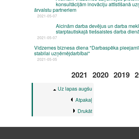
konsultācijām inovāciju attīstīšanā u
ārvalstu partneriem
2021-05-07
Aicinām darba devējus un darba meklē
starptautiskajā tiešsaistes darba dienā
2021-05-07
Vidzemes biznesa diena "Darbaspēka pieejam
stabilai uzņēmējdarbībai"
2021-05-05
2021
2020
2019
2
Uz lapas augšu
Atpakaļ
Drukāt