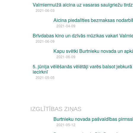
Valmiermuižā aicina uz vasaras saulgriežu tirdz
2021-06-03
Aicina piedalīties bezmaksas nodarbīb
2021-04-09
Brīvdabas kino un dzīvās mūzikas vakari Valmi
2021-06-09
Kapu svētki Burtnieku novada un apk
2021-06-09
5. jūnija vēlēšanās vēlētāji varēs balsot jebku
iecirknī
2021-05-05
IZGLĪTĪBAS ZIŅAS
Burtnieku novada pašvaldības pirmss
2021-05-12