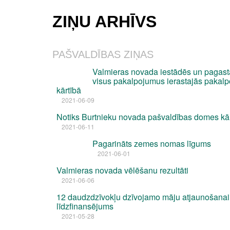
ZIŅU ARHĪVS
PAŠVALDĪBAS ZIŅAS
Valmieras novada iestādēs un pagast
visus pakalpojumus ierastajās pakal
kārtībā
2021-06-09
Notiks Burtnieku novada pašvaldības domes kā
2021-06-11
Pagarināts zemes nomas līgums
2021-06-01
Valmieras novada vēlēšanu rezultāti
2021-06-06
12 daudzdzīvokļu dzīvojamo māju atjaunošanai
līdzfinansējums
2021-05-28