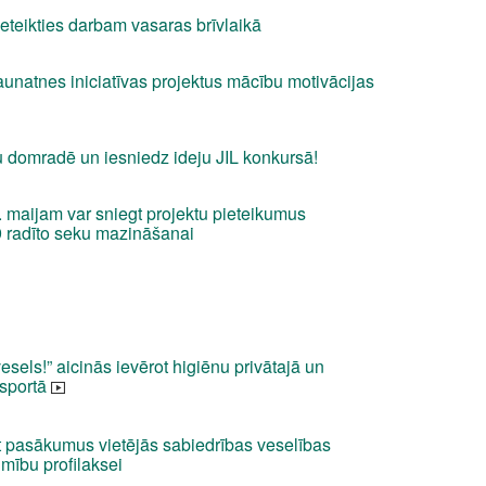
eteikties darbam vasaras brīvlaikā
aunatnes iniciatīvas projektus mācību motivācijas
u domradē un iesniedz ideju JIL konkursā!
 maijam var sniegt projektu pieteikumus
9 radīto seku mazināšanai
els!” aicinās ievērot higiēnu privātajā un
nsportā
t pasākumus vietējās sabiedrības veselības
imību profilaksei