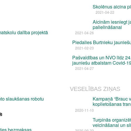
Skolēnus aicina pi
2021-04-22
Aicinām iesniegt j
palielināšanai
atskolu dalība projektā
2021-04-26
Piedalies Burtnieku jaunieš
2021-02-23
Pašvaldības un NVO līdz 24.
jauniešu atbalstam Covid-1
2021-04-27
VESELĪBAS ZIŅAS
to slaukšanas robotu
Kampaņā “Brauc ves
koplietošanas tra
2020-11-10
Turpinās organizē
veicināšanai un sl
ties bezmaksas
2020-09-22