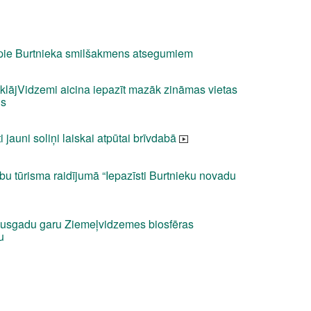
 pie Burtnieka smilšakmens atsegumiem
klājVidzemi aicina iepazīt mazāk zināmas vietas
us
 jauni soliņi laiskai atpūtai brīvdabā
lību tūrisma raidījumā “Iepazīsti Burtnieku novadu
 pusgadu garu Ziemeļvidzemes biosfēras
u