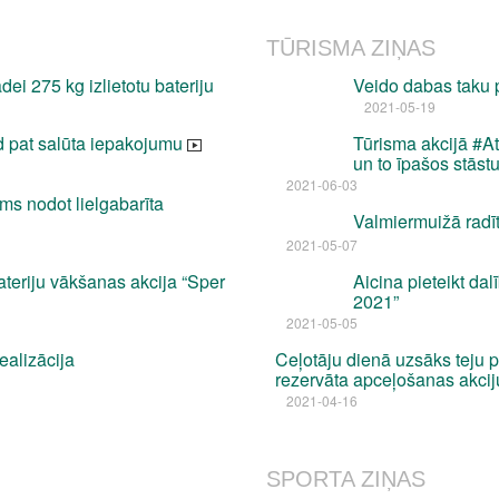
TŪRISMA ZIŅAS
dei 275 kg izlietotu bateriju
Veido dabas taku
2021-05-19
od pat salūta iepakojumu
Tūrisma akcijā #At
un to īpašos stāst
2021-06-03
ms nodot lielgabarīta
Valmiermuižā radīti
2021-05-07
ateriju vākšanas akcija “Sper
Aicina pieteikt da
2021”
2021-05-05
ealizācija
Ceļotāju dienā uzsāks teju
rezervāta apceļošanas akcij
2021-04-16
SPORTA ZIŅAS