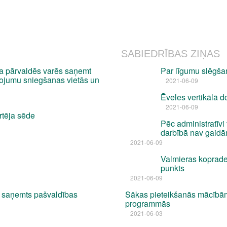
SABIEDRĪBAS ZIŅAS
a pārvaldēs varēs saņemt
Par līgumu slēgšan
pojumu sniegšanas vietās un
2021-06-09
Ēveles vertikālā 
2021-06-09
rtēja sēde
Pēc administratīvi 
darbībā nav gaidā
2021-06-09
Valmieras koprade
punkts
2021-06-09
 saņemts pašvaldības
Sākas pieteikšanās mācībām 
programmās
2021-06-03