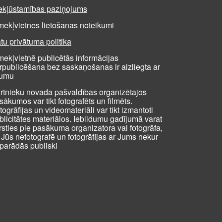
ekļūstamības paziņojums
mekļvietnes lietošanas noteikumi
tu privātuma politika
mekļvietnē publicētās informācijas
rpublicēšana bez saskaņošanas ir aizliegta ar
kumu
rtnieku novada pašvaldības organizētajos
sākumos var tikt fotografēts un filmēts.
togrāfijas un videomateriāli var tikt izmantoti
blicitātes materiālos. Iebildumu gadījumā varat
rsties pie pasākuma organizatora vai fotogrāfa,
i Jūs nefotografē un fotogrāfijas ar Jums nekur
parādās publiski