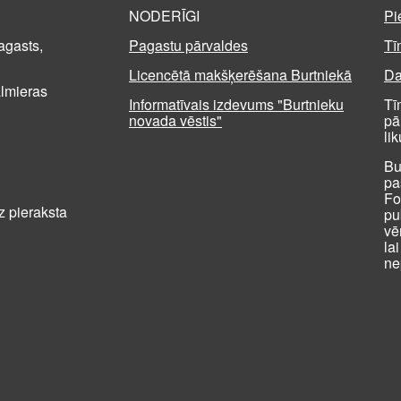
NODERĪGI
Pi
agasts,
Pagastu pārvaldes
Tī
Licencētā makšķerēšana Burtniekā
Da
almieras
Informatīvais izdevums "Burtnieku
Tī
novada vēstis"
pā
li
Bu
pa
Fo
z pieraksta
pu
vē
la
ne