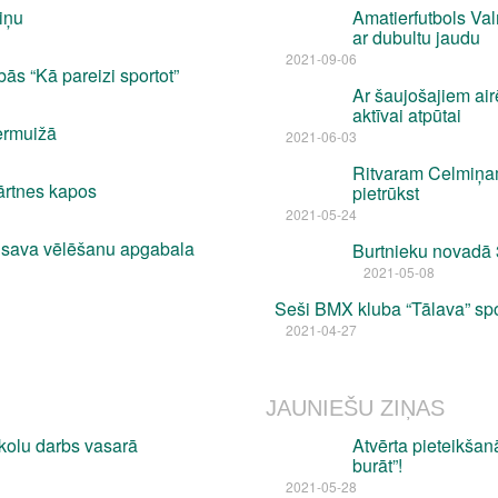
iņu
Amatierfutbols Va
ar dubultu jaudu
2021-09-06
ās “Kā pareizi sportot”
Ar šaujošajiem air
aktīvai atpūtai
ermuižā
2021-06-03
Ritvaram Celmiņam 
ārtnes kapos
pietrūkst
2021-05-24
rā sava vēlēšanu apgabala
Burtnieku novadā 3
2021-05-08
Seši BMX kluba “Tālava” spo
2021-04-27
JAUNIEŠU ZIŅAS
kolu darbs vasarā
Atvērta pieteikša
burāt”!
2021-05-28