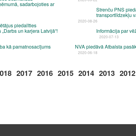
zņēmumā, sadarbojoties ar
Strenču PNS pied
transportlīdzekļu 
2020-08-26
tājus piedalīties
 „Darbs un karjera Latvijā”!
Informācija par v
2020-07-13
ība kā pamatnosacījums
NVA piedāvā Atbalsta pasā
2020-06-18
018
2017
2016
2015
2014
2013
2012