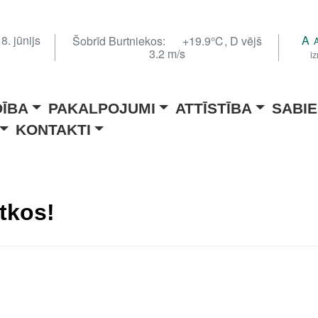
8. jūnijs
A
Šobrīd Burtniekos:
+19.9℃, D vējš
3.2 m/s
i
DĪBA
PAKALPOJUMI
ATTĪSTĪBA
SABIE
KONTAKTI
tkos!