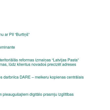
u ar PII “Burtiņš”
dominante
teritoriālās reformas izmaiņas “Latvijas Pasta”
mas, lūdz klientus novados precizēt adreses
s darbnīca DARE – meikeru kopienas centrālais
pieaugušajiem digitālo prasmju izglītības