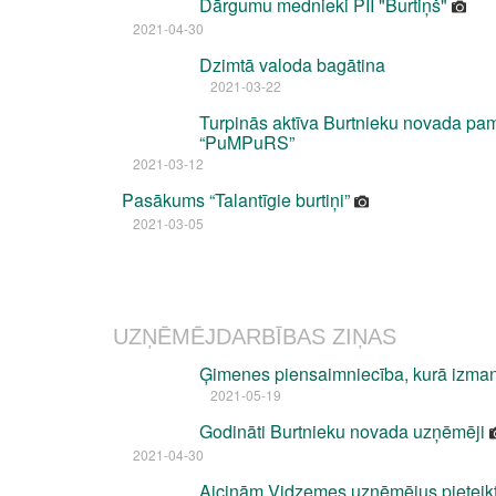
Dārgumu mednieki PII "Burtiņš"
2021-04-30
Dzimtā valoda bagātina
2021-03-22
Turpinās aktīva Burtnieku novada pam
“PuMPuRS”
2021-03-12
Pasākums “Talantīgie burtiņi”
2021-03-05
UZŅĒMĒJDARBĪBAS ZIŅAS
Ģimenes piensaimniecība, kurā izman
2021-05-19
Godināti Burtnieku novada uzņēmēji
2021-04-30
Aicinām Vidzemes uzņēmējus pieteik