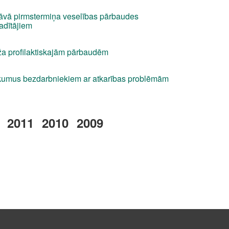
āvā pirmstermiņa veselības pārbaudes
vadītājiem
ēža profilaktiskajām pārbaudēm
kumus bezdarbniekiem ar atkarības problēmām
2011
2010
2009