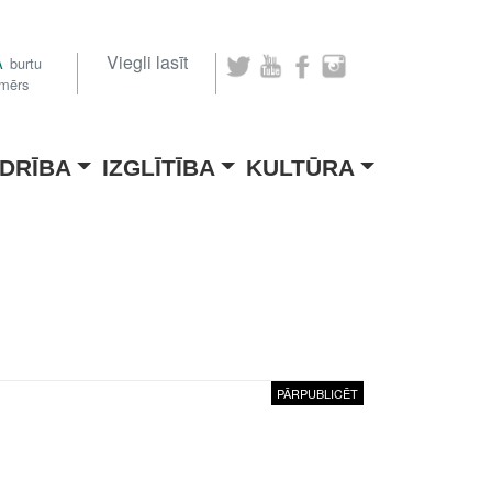
Viegli lasīt
A
burtu
zmērs
DRĪBA
IZGLĪTĪBA
KULTŪRA
PĀRPUBLICĒT