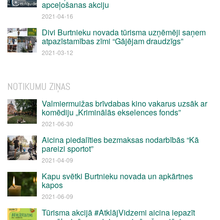
apceļošanas akciju
2021-04-16
Divi Burtnieku novada tūrisma uzņēmēji saņem
atpazīstamības zīmi “Gājējam draudzīgs”
2021-03-12
NOTIKUMU ZIŅAS
Valmiermuižas brīvdabas kino vakarus uzsāk ar
komēdiju „Kriminālās ekselences fonds”
2021-06-30
Aicina piedalīties bezmaksas nodarbībās “Kā
pareizi sportot”
2021-04-09
Kapu svētki Burtnieku novada un apkārtnes
kapos
2021-06-09
Tūrisma akcijā #AtklājVidzemi aicina iepazīt