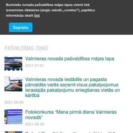
Burtnieku novada pašvaldības mājas lapas vietnē tiek
izmantotas sīkdatnes (angļu valodā „cookies”), papildus
informāciju skatīt
šeit
ZIŅU ARHĪVS
Sapratu
PAŠVALDĪBAS ZIŅAS
Valmieras novada pašvaldības mājas lapa
2021-07-01
Valmieras novada iestādēs un pagasta
pārvaldēs varēs saņemt visus pakalpojumus
ierastajās pakalpojumu sniegšanas vietās un
kārtībā
2021-06-09
Fotokonkurss “Mana pirmā diena Valmieras
novadā”
2021-06-30