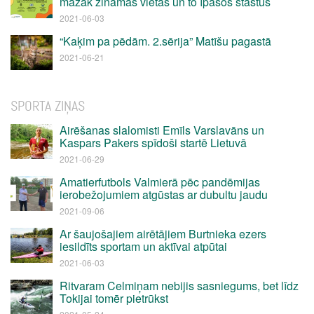
mazāk zināmas vietas un to īpašos stāstus
2021-06-03
“Kaķim pa pēdām. 2.sērija” Matīšu pagastā
2021-06-21
SPORTA ZIŅAS
Airēšanas slalomisti Emīls Varslavāns un
Kaspars Pakers spīdoši startē Lietuvā
2021-06-29
Amatierfutbols Valmierā pēc pandēmijas
ierobežojumiem atgūstas ar dubultu jaudu
2021-09-06
Ar šaujošajiem airētājiem Burtnieka ezers
iesildīts sportam un aktīvai atpūtai
2021-06-03
Ritvaram Celmiņam nebijis sasniegums, bet līdz
Tokijai tomēr pietrūkst