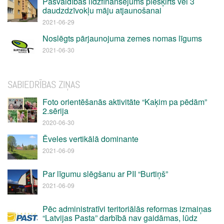
Pašvaldības līdzfinansējums piešķirts vēl 3
daudzdzīvokļu māju atjaunošanai
2021-06-29
Noslēgts pārjaunojuma zemes nomas līgums
2021-06-30
SABIEDRĪBAS ZIŅAS
Foto orientēšanās aktivitāte “Kaķim pa pēdām”
2.sērija
2020-06-30
Ēveles vertikālā dominante
2021-06-09
Par līgumu slēgšanu ar PII “Burtiņš”
2021-06-09
Pēc administratīvi teritoriālās reformas izmaiņas
“Latvijas Pasta” darbībā nav gaidāmas, lūdz