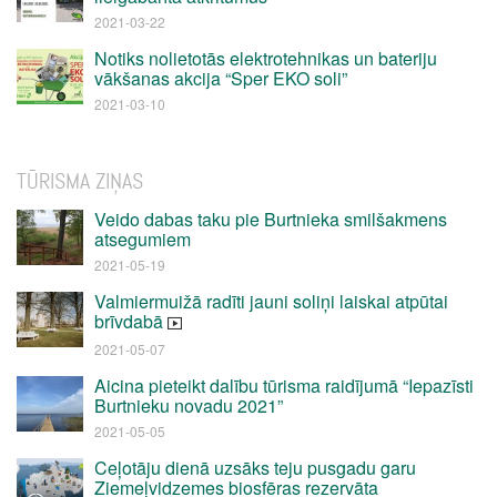
2021-03-22
Notiks nolietotās elektrotehnikas un bateriju
vākšanas akcija “Sper EKO soli”
2021-03-10
TŪRISMA ZIŅAS
Veido dabas taku pie Burtnieka smilšakmens
atsegumiem
2021-05-19
Valmiermuižā radīti jauni soliņi laiskai atpūtai
brīvdabā
2021-05-07
Aicina pieteikt dalību tūrisma raidījumā “Iepazīsti
Burtnieku novadu 2021”
2021-05-05
Ceļotāju dienā uzsāks teju pusgadu garu
Ziemeļvidzemes biosfēras rezervāta