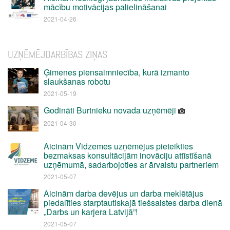
mācību motivācijas palielināšanai
2021-04-26
UZŅĒMĒJDARBĪBAS ZIŅAS
Ģimenes piensaimniecība, kurā izmanto
slaukšanas robotu
2021-05-19
Godināti Burtnieku novada uzņēmēji
2021-04-30
Aicinām Vidzemes uzņēmējus pieteikties
bezmaksas konsultācijām inovāciju attīstīšanā
uzņēmumā, sadarbojoties ar ārvalstu partneriem
2021-05-07
Aicinām darba devējus un darba meklētājus
piedalīties starptautiskajā tiešsaistes darba dienā
„Darbs un karjera Latvijā”!
2021-05-07