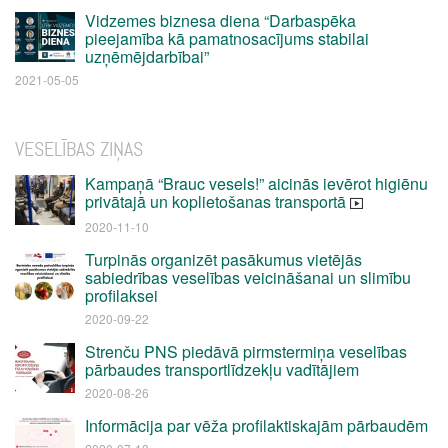
Vidzemes biznesa diena “Darbaspēka
pieejamība kā pamatnosacījums stabilai
uzņēmējdarbībai”
2021-05-05
VESELĪBAS ZIŅAS
Kampaņā “Brauc vesels!” aicinās ievērot higiēnu
privātajā un koplietošanas transportā
2020-11-10
Turpinās organizēt pasākumus vietējās
sabiedrības veselības veicināšanai un slimību
profilaksei
2020-09-22
Strenču PNS piedāvā pirmstermiņa veselības
pārbaudes transportlīdzekļu vadītājiem
2020-08-26
Informācija par vēža profilaktiskajām pārbaudēm