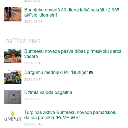
2021-05-24
Burtnieku novadā 30 dienu laikā sakrāti 12 635
aktīvie kilometri!
2021-05-08
IZGLĪTĪBAS ZIŅAS
Burtnieku novada pašvaldības pirmsskolu darbs
vasarā
2021-05-12
Dārgumu mednieki PII “Burtiņš”
2021-04-30
Dzimtā valoda bagātina
2021-03-22
Turpinās aktīva Burtnieku novada pamatskolu
dalība projektā “PuMPuRS”
2021-03-12