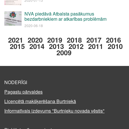
2020-07-13
NVA piedāvā Atbalsta pasākumus
bezdarbniekiem ar atkarības problēmām
2020-06-18
2021
2020
2019
2018
2017
2016
2015
2014
2013
2012
2011
2010
2009
NODERĪGI
Pagastu pārvaldes
Licencētā makšķerēšana Burtniekā
Informatīvais izdevums "Burtnieku novada vēstis"