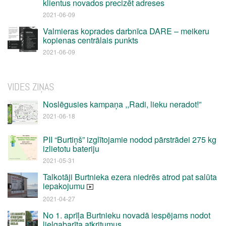
klientus novados precizēt adreses
2021-06-09
Valmieras koprades darbnīca DARE – meikeru
kopienas centrālais punkts
2021-06-09
VIDES ZIŅAS
Noslēgusies kampaņa ,,Radi, lieku neradot!”
2021-06-18
PII “Burtiņš” izglītojamie nodod pārstrādei 275 kg
izlietotu bateriju
2021-05-31
Talkotāji Burtnieka ezera niedrēs atrod pat salūta
iepakojumu
2021-04-27
No 1. aprīļa Burtnieku novadā iespējams nodot
lielgabarīta atkritumus