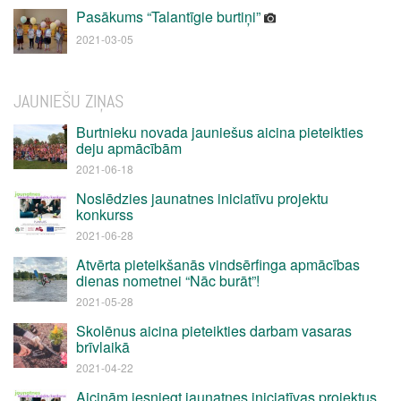
Pasākums “Talantīgie burtiņi”
2021-03-05
JAUNIEŠU ZIŅAS
Burtnieku novada jauniešus aicina pieteikties
deju apmācībām
2021-06-18
Noslēdzies jaunatnes iniciatīvu projektu
konkurss
2021-06-28
Atvērta pieteikšanās vindsērfinga apmācības
dienas nometnei “Nāc burāt”!
2021-05-28
Skolēnus aicina pieteikties darbam vasaras
brīvlaikā
2021-04-22
Aicinām iesniegt jaunatnes iniciatīvas projektus