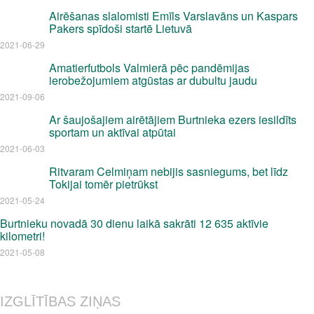
Airēšanas slalomisti Emīls Varslavāns un Kaspars
Pakers spīdoši startē Lietuvā
2021-06-29
Amatierfutbols Valmierā pēc pandēmijas
ierobežojumiem atgūstas ar dubultu jaudu
2021-09-06
Ar šaujošajiem airētājiem Burtnieka ezers iesildīts
sportam un aktīvai atpūtai
2021-06-03
Ritvaram Celmiņam nebijis sasniegums, bet līdz
Tokijai tomēr pietrūkst
2021-05-24
Burtnieku novadā 30 dienu laikā sakrāti 12 635 aktīvie
kilometri!
2021-05-08
IZGLĪTĪBAS ZIŅAS