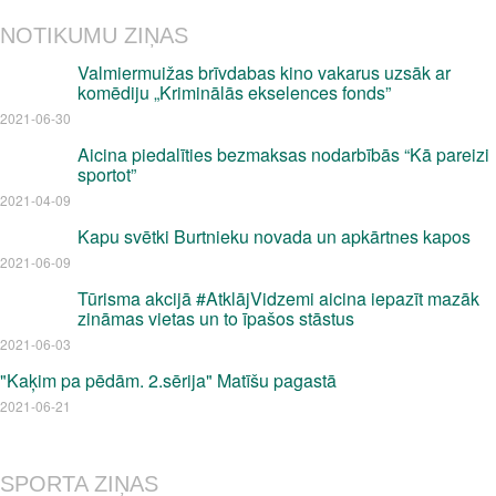
NOTIKUMU ZIŅAS
Valmiermuižas brīvdabas kino vakarus uzsāk ar
komēdiju „Kriminālās ekselences fonds”
2021-06-30
Aicina piedalīties bezmaksas nodarbībās “Kā pareizi
sportot”
2021-04-09
Kapu svētki Burtnieku novada un apkārtnes kapos
2021-06-09
Tūrisma akcijā #AtklājVidzemi aicina iepazīt mazāk
zināmas vietas un to īpašos stāstus
2021-06-03
"Kaķim pa pēdām. 2.sērija" Matīšu pagastā
2021-06-21
SPORTA ZIŅAS