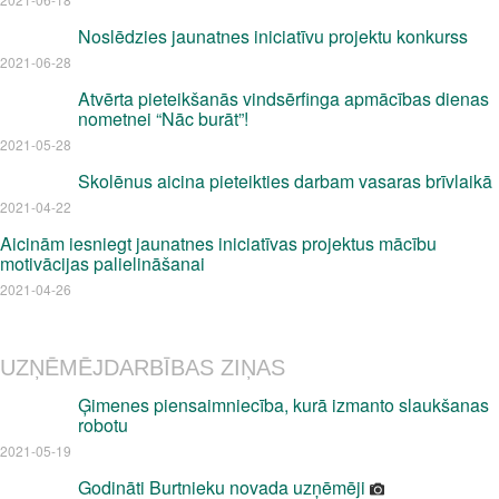
Noslēdzies jaunatnes iniciatīvu projektu konkurss
2021-06-28
Atvērta pieteikšanās vindsērfinga apmācības dienas
nometnei “Nāc burāt”!
2021-05-28
Skolēnus aicina pieteikties darbam vasaras brīvlaikā
2021-04-22
Aicinām iesniegt jaunatnes iniciatīvas projektus mācību
motivācijas palielināšanai
2021-04-26
UZŅĒMĒJDARBĪBAS ZIŅAS
Ģimenes piensaimniecība, kurā izmanto slaukšanas
robotu
2021-05-19
Godināti Burtnieku novada uzņēmēji