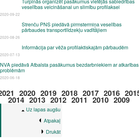
Turpinās organizēt pasākumus vietējās sabiedrības
veselības veicināšanai un slimību profilaksei
2020-09-22
Strenču PNS piedāvā pirmstermiņa veselības
pārbaudes transportlīdzekļu vadītājiem
2020-08-26
Informācija par vēža profilaktiskajām pārbaudēm
2020-07-13
NVA piedāvā Atbalsta pasākumus bezdarbniekiem ar atkarības
problēmām
2020-06-18
2021
2020
2019
2018
2017
2016
201
2014
2013
2012
2011
2010
2009
Uz lapas augšu
Atpakaļ
Drukāt