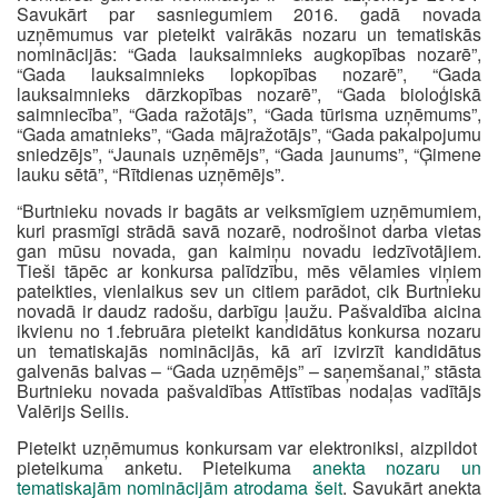
Savukārt par sasniegumiem 2016. gadā novada
uzņēmumus var pieteikt vairākās nozaru un tematiskās
nominācijās: “Gada lauksaimnieks augkopības nozarē”,
“Gada lauksaimnieks lopkopības nozarē”, “Gada
lauksaimnieks dārzkopības nozarē”, “Gada bioloģiskā
saimniecība”, “Gada ražotājs”, “Gada tūrisma uzņēmums”,
“Gada amatnieks”, “Gada mājražotājs”, “Gada pakalpojumu
sniedzējs”, “Jaunais uzņēmējs”, “Gada jaunums”, “Ģimene
lauku sētā”, “Rītdienas uzņēmējs”.
“Burtnieku novads ir bagāts ar veiksmīgiem uzņēmumiem,
kuri prasmīgi strādā savā nozarē, nodrošinot darba vietas
gan mūsu novada, gan kaimiņu novadu iedzīvotājiem.
Tieši tāpēc ar konkursa palīdzību, mēs vēlamies viņiem
pateikties, vienlaikus sev un citiem parādot, cik Burtnieku
novadā ir daudz radošu, darbīgu ļaužu. Pašvaldība aicina
ikvienu no 1.februāra pieteikt kandidātus konkursa nozaru
un tematiskajās nominācijās, kā arī izvirzīt kandidātus
galvenās balvas – “Gada uzņēmējs” – saņemšanai,” stāsta
Burtnieku novada pašvaldības Attīstības nodaļas vadītājs
Valērijs Seilis.
Pieteikt uzņēmumus konkursam var elektroniksi, aizpildot
pieteikuma anketu. Pieteikuma
anekta nozaru un
tematiskajām nominācijām atrodama šeit
. Savukārt anekta