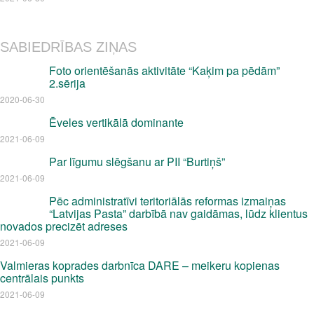
SABIEDRĪBAS ZIŅAS
Foto orientēšanās aktivitāte “Kaķim pa pēdām”
2.sērija
2020-06-30
Ēveles vertikālā dominante
2021-06-09
Par līgumu slēgšanu ar PII “Burtiņš”
2021-06-09
Pēc administratīvi teritoriālās reformas izmaiņas
“Latvijas Pasta” darbībā nav gaidāmas, lūdz klientus
novados precizēt adreses
2021-06-09
Valmieras koprades darbnīca DARE – meikeru kopienas
centrālais punkts
2021-06-09