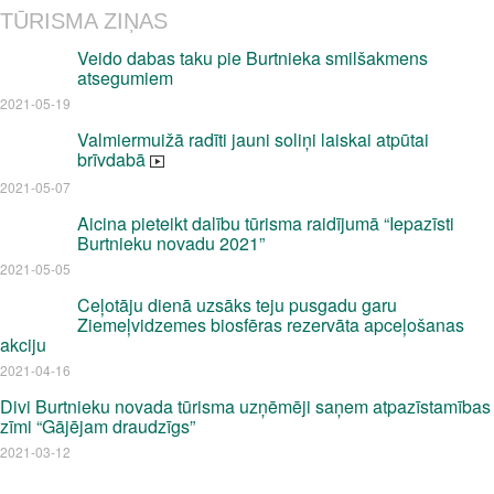
TŪRISMA ZIŅAS
Veido dabas taku pie Burtnieka smilšakmens
atsegumiem
2021-05-19
Valmiermuižā radīti jauni soliņi laiskai atpūtai
brīvdabā
2021-05-07
Aicina pieteikt dalību tūrisma raidījumā “Iepazīsti
Burtnieku novadu 2021”
2021-05-05
Ceļotāju dienā uzsāks teju pusgadu garu
Ziemeļvidzemes biosfēras rezervāta apceļošanas
akciju
2021-04-16
Divi Burtnieku novada tūrisma uzņēmēji saņem atpazīstamības
zīmi “Gājējam draudzīgs”
2021-03-12