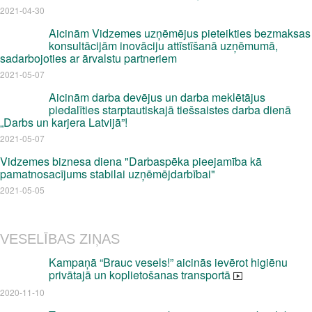
2021-04-30
Aicinām Vidzemes uzņēmējus pieteikties bezmaksas
konsultācijām inovāciju attīstīšanā uzņēmumā,
sadarbojoties ar ārvalstu partneriem
2021-05-07
Aicinām darba devējus un darba meklētājus
piedalīties starptautiskajā tiešsaistes darba dienā
„Darbs un karjera Latvijā”!
2021-05-07
Vidzemes biznesa diena "Darbaspēka pieejamība kā
pamatnosacījums stabilai uzņēmējdarbībai"
2021-05-05
VESELĪBAS ZIŅAS
Kampaņā “Brauc vesels!” aicinās ievērot higiēnu
privātajā un koplietošanas transportā
2020-11-10