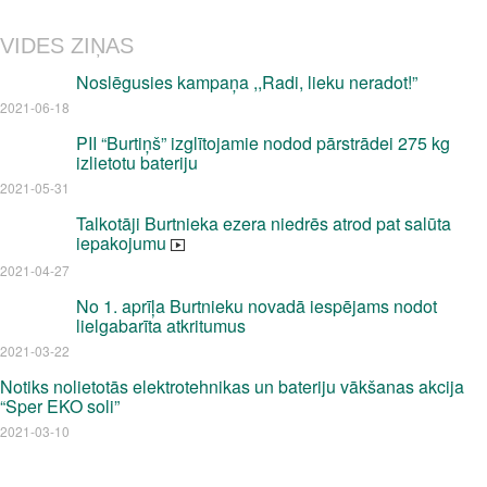
VIDES ZIŅAS
Noslēgusies kampaņa ,,Radi, lieku neradot!”
2021-06-18
PII “Burtiņš” izglītojamie nodod pārstrādei 275 kg
izlietotu bateriju
2021-05-31
Talkotāji Burtnieka ezera niedrēs atrod pat salūta
iepakojumu
2021-04-27
No 1. aprīļa Burtnieku novadā iespējams nodot
lielgabarīta atkritumus
2021-03-22
Notiks nolietotās elektrotehnikas un bateriju vākšanas akcija
“Sper EKO soli”
2021-03-10