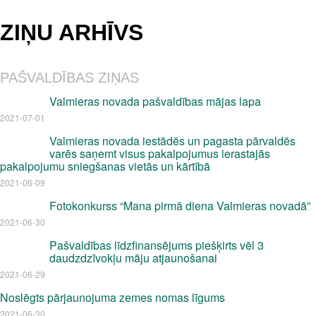
ZIŅU ARHĪVS
PAŠVALDĪBAS ZIŅAS
Valmieras novada pašvaldības mājas lapa
2021-07-01
Valmieras novada iestādēs un pagasta pārvaldēs
varēs saņemt visus pakalpojumus ierastajās
pakalpojumu sniegšanas vietās un kārtībā
2021-06-09
Fotokonkurss “Mana pirmā diena Valmieras novadā”
2021-06-30
Pašvaldības līdzfinansējums piešķirts vēl 3
daudzdzīvokļu māju atjaunošanai
2021-06-29
Noslēgts pārjaunojuma zemes nomas līgums
2021-06-30