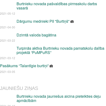
Burtnieku novada pašvaldības pirmsskolu darbs
vasarā
2021-05-12
Dārgumu mednieki PII "Burtiņš"
2021-04-30
Dzimtā valoda bagātina
2021-03-22
Turpinās aktīva Burtnieku novada pamatskolu dalība
projektā “PuMPuRS”
2021-03-12
Pasākums “Talantīgie burtiņi”
2021-03-05
JAUNIEŠU ZIŅAS
Burtnieku novada jauniešus aicina pieteikties deju
apmācībām
2021-06-18