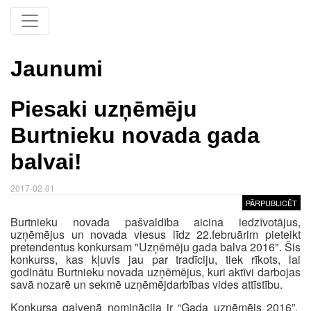
Jaunumi
Piesaki uzņēmēju
Burtnieku novada gada
balvai!
2017-02-01
PĀRPUBLICĒT
Burtnieku novada pašvaldība aicina iedzīvotājus,
uzņēmējus un novada viesus līdz 22.februārim pieteikt
pretendentus konkursam "Uzņēmēju gada balva 2016". Šis
konkurss, kas kļuvis jau par tradīciju, tiek rīkots, lai
godinātu Burtnieku novada uzņēmējus, kuri aktīvi darbojas
savā nozarē un sekmē uzņēmējdarbības vides attīstību.
Konkursa galvenā nominācija ir “Gada uzņēmējs 2016”.