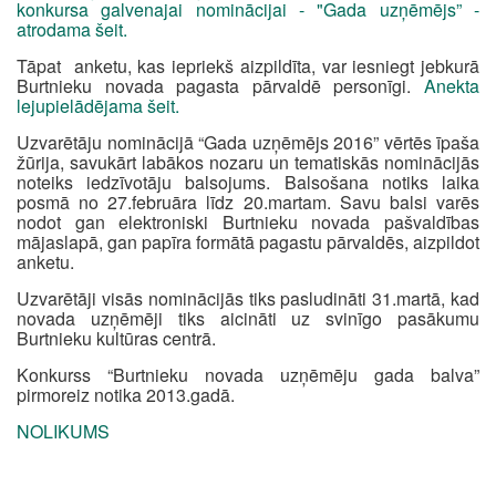
konkursa galvenajai nominācijai - "Gada uzņēmējs” -
atrodama šeit.
Tāpat anketu, kas iepriekš aizpildīta, var iesniegt jebkurā
Burtnieku novada pagasta pārvaldē personīgi.
Anekta
lejupielādējama šeit.
Uzvarētāju nominācijā “Gada uzņēmējs 2016” vērtēs īpaša
žūrija, savukārt labākos nozaru un tematiskās nominācijās
noteiks iedzīvotāju balsojums. Balsošana notiks laika
posmā no 27.februāra līdz 20.martam. Savu balsi varēs
nodot gan elektroniski Burtnieku novada pašvaldības
mājaslapā, gan papīra formātā pagastu pārvaldēs, aizpildot
anketu.
Uzvarētāji visās nominācijās tiks pasludināti 31.martā, kad
novada uzņēmēji tiks aicināti uz svinīgo pasākumu
Burtnieku kultūras centrā.
Konkurss “Burtnieku novada uzņēmēju gada balva”
pirmoreiz notika 2013.gadā.
NOLIKUMS