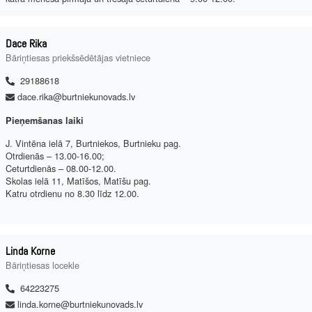
Dace Rika
Bāriņtiesas priekšsēdētājas vietniece
29188618
dace.rika@burtniekunovads.lv
Pieņemšanas laiki
J. Vintēna ielā 7, Burtniekos, Burtnieku pag.
Otrdienās – 13.00-16.00;
Ceturtdienās – 08.00-12.00.
Skolas ielā 11, Matīšos, Matīšu pag.
Katru otrdienu no 8.30 līdz 12.00.
Linda Korne
Bāriņtiesas locekle
64223275
linda.korne@burtniekunovads.lv