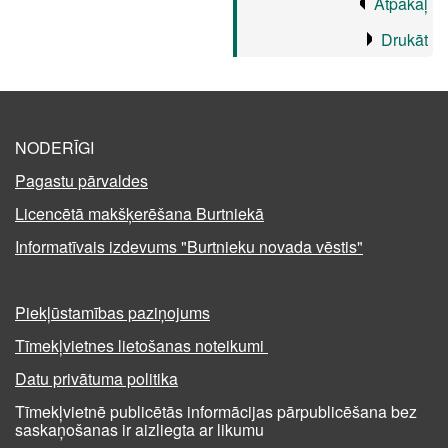
Atpakaļ
Drukāt
NODERĪGI
Pagastu pārvaldes
Licencētā makšķerēšana Burtniekā
Informatīvais izdevums "Burtnieku novada vēstis"
Piekļūstamības paziņojums
Tīmekļvietnes lietošanas noteikumi
Datu privātuma politika
Tīmekļvietnē publicētās informācijas pārpublicēšana bez
saskaņošanas ir aizliegta ar likumu