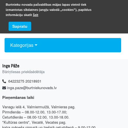
Burtnieku novada pašvaldības mājas lapas vietnē tiek
izmantotas sīkdatnes (angļu valodā „cookies”), papildus
informāciju skatīt
šeit
Kontakti
Sapratu
Kategorijas
Inga Pāže
Bāriņtiesas priekšsēdētāja
64223275 20218931
inga.paze@burtniekunovads.lv
Pieņemšanas laiki
Vanagu ielā 4, Valmiermuižā, Valmieras pag.
Pirmdienās – 08.00-12.00, 13.00-17.00;
Ceturtdienās – 08.00-12.00, 13.00-18.00.
"Kultūras centrs", Vecatē, Vecates pag.
katra mēneša pirmajā un trešajā ceturtdienā – 9.00-12.00.