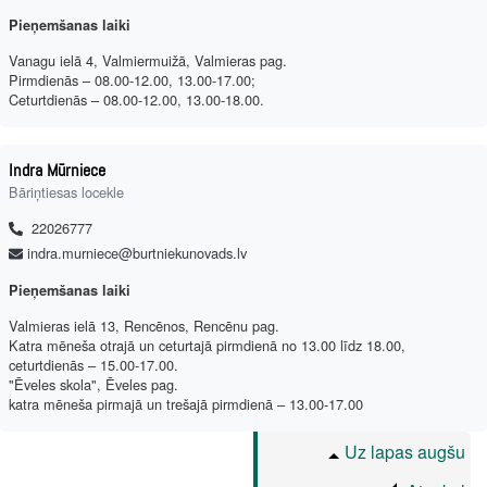
Pieņemšanas laiki
Vanagu ielā 4, Valmiermuižā, Valmieras pag.
Pirmdienās – 08.00-12.00, 13.00-17.00;
Ceturtdienās – 08.00-12.00, 13.00-18.00.
Indra Mūrniece
Bāriņtiesas locekle
22026777
indra.murniece@burtniekunovads.lv
Pieņemšanas laiki
Valmieras ielā 13, Rencēnos, Rencēnu pag.
Katra mēneša otrajā un ceturtajā pirmdienā no 13.00 līdz 18.00,
ceturtdienās – 15.00-17.00.
"Ēveles skola", Ēveles pag.
katra mēneša pirmajā un trešajā pirmdienā – 13.00-17.00
Uz lapas augšu