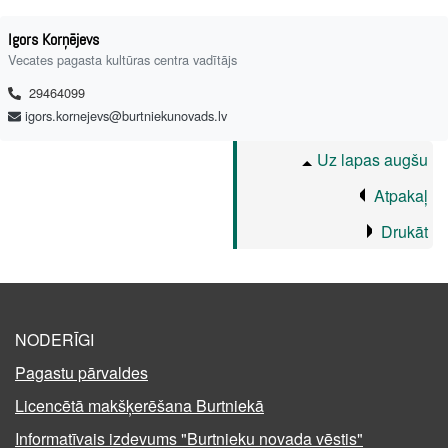
Igors Korņējevs
Vecates pagasta kultūras centra vadītājs
29464099
igors.kornejevs@burtniekunovads.lv
Uz lapas augšu
Atpakaļ
Drukāt
NODERĪGI
Pagastu pārvaldes
Licencētā makšķerēšana Burtniekā
Informatīvais izdevums "Burtnieku novada vēstis"