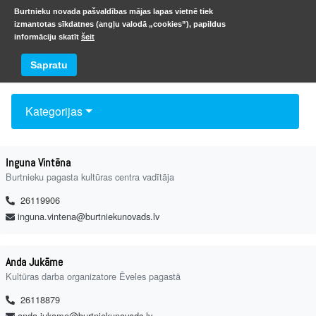
Burtnieku novada pašvaldības mājas lapas vietnē tiek
izmantotas sīkdatnes (angļu valodā „cookies”), papildus
informāciju skatīt
šeit
Kontakti
Sapratu
Kategorijas
Inguna Vintēna
Burtnieku pagasta kultūras centra vadītāja
26119906
inguna.vintena@burtniekunovads.lv
Anda Jukāme
Kultūras darba organizatore Ēveles pagastā
26118879
anda.jukame@burtniekunovads.lv