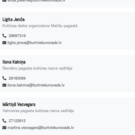
Ligita Jenča
Kultūras darba organizatore Matīšu pagastā
29697319
ligita.jenca@burtniekunovads.lv
Ilona Kalniņa
Rencēnu pagasta kultūras nama vadītāja
29183069
ilona.kalnina@burtniekunovads.lv
Mārtiņš Vecvagars
Valmieras pagasta kultūras nama vadītājs
27122812
martins.vecvagars@burtniekunovads.lv