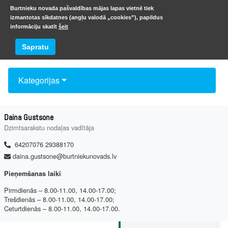
Burtnieku novada pašvaldības mājas lapas vietnē tiek
izmantotas sīkdatnes (angļu valodā „cookies”), papildus
informāciju skatīt
šeit
Kontakti
Sapratu
Kategorijas
Daina Gustsone
Dzimtsarakstu nodaļas vadītāja
64207076 29388170
daina.gustsone@burtniekunovads.lv
Pieņemšanas laiki
Pirmdienās – 8.00-11.00, 14.00-17.00;
Trešdienās – 8.00-11.00, 14.00-17.00;
Ceturtdienās – 8.00-11.00, 14.00-17.00.