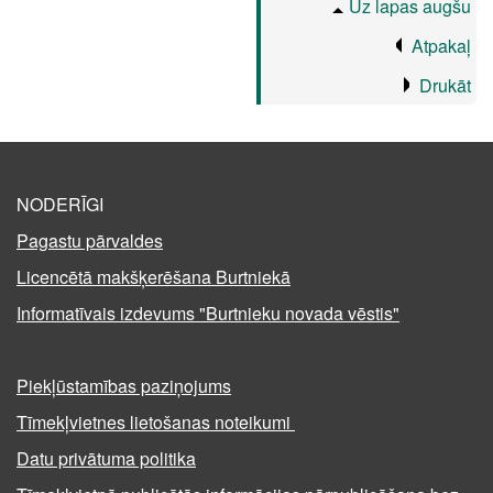
Uz lapas augšu
Atpakaļ
Drukāt
NODERĪGI
Pagastu pārvaldes
Licencētā makšķerēšana Burtniekā
Informatīvais izdevums "Burtnieku novada vēstis"
Piekļūstamības paziņojums
Tīmekļvietnes lietošanas noteikumi
Datu privātuma politika