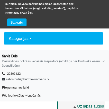
Burtnieku novada pašvaldības mājas lapas vietnē tiek
izmantotas sīkdatnes (angļu valodā „cookies”), papildus
informāciju skatīt
šeit
Kontakti
Sapratu
Kategorijas
Salvis Buls
Pašvaldības policijas vecākais inspektors (atbildīgs par Burtnieka ezeru u.c.
ūdenstilpēm)
22303122
salvis.buls@burtniekunovads.lv
Pieņemšanas laiki
Pēc iepriekšējas vienošanās
Uz lapas augšu