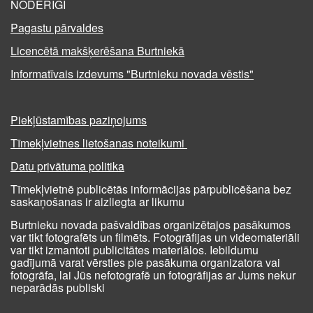
NODERĪGI
Pagastu pārvaldes
Licencētā makšķerēšana Burtniekā
Informatīvais izdevums "Burtnieku novada vēstis"
Piekļūstamības paziņojums
Tīmekļvietnes lietošanas noteikumi
Datu privātuma politika
Tīmekļvietnē publicētās informācijas pārpublicēšana bez
saskaņošanas ir aizliegta ar likumu
Burtnieku novada pašvaldības organizētajos pasākumos
var tikt fotografēts un filmēts. Fotogrāfijas un videomateriāli
var tikt izmantoti publicitātes materiālos. Iebildumu
gadījumā varat vērsties pie pasākuma organizatora vai
fotogrāfa, lai Jūs nefotografē un fotogrāfijas ar Jums nekur
neparādās publiski