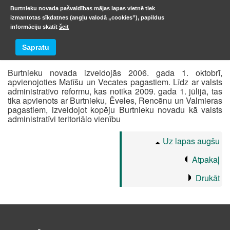
Burtnieku novada pašvaldības mājas lapas vietnē tiek
izmantotas sīkdatnes (angļu valodā „cookies”), papildus
informāciju skatīt
šeit
Pagasti
Sapratu
Burtnieku novada izveidojās 2006. gada 1. oktobrī,
apvienojoties Matīšu un Vecates pagastiem. Līdz ar valsts
administratīvo reformu, kas notika 2009. gada 1. jūlijā, tas
tika apvienots ar Burtnieku, Ēveles, Rencēnu un Valmieras
pagastiem, izveidojot kopēju Burtnieku novadu kā valsts
administratīvi teritoriālo vienību
Uz lapas augšu
Atpakaļ
Drukāt