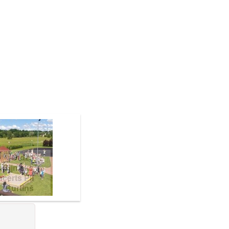
Didža
Rijnieka
certs PII
Burtiņš