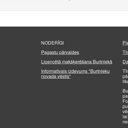
NODERĪGI
Pi
Pagastu pārvaldes
Tī
Licencētā makšķerēšana Burtniekā
Da
Informatīvais izdevums "Burtnieku
Tī
novada vēstis"
pā
li
Bu
pa
Fo
pu
vē
la
ne