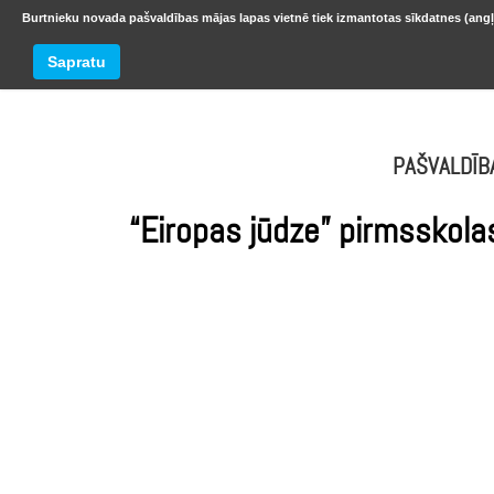
Burtnieku novada pašvaldības mājas lapas vietnē tiek izmantotas sīkdatnes (angļ
BURTNIEKU NOVADS
Trešdiena
Sapratu
oktobr
PAŠVALDĪB
“Eiropas jūdze” pirmsskolas