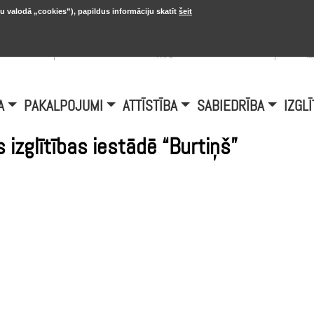
u valodā „cookies”), papildus informāciju skatīt
šeit
, 20.
A
Šobrīd Burtniekos:
+6.1℃, D vējš 6.5
is
m/s
i
A
PAKALPOJUMI
ATTĪSTĪBA
SABIEDRĪBA
IZGLĪ
 izglītības iestādē “Burtiņš”