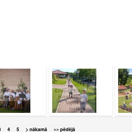
elīgošana
Eiropas jūdze
ūpniekos
pirmsskolas
izglītības
kon
iestādē
Burtiņš
3
4
5
> nākamā
»» pēdējā