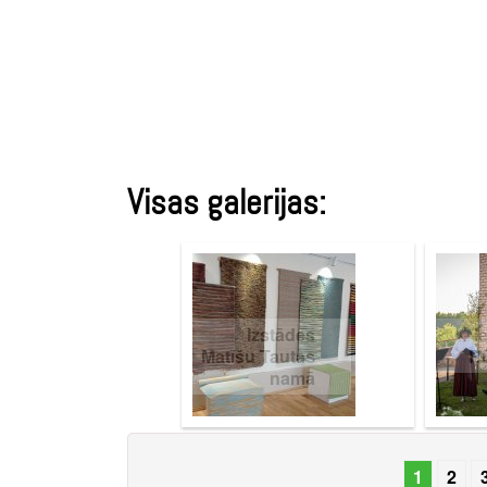
Visas galerijas:
Izstādes
I
Matīšu Tautas
R
namā
1
2