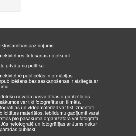
ekļūstamības paziņojums
mekļvietnes lietošanas noteikumi
tu privātuma politika
mekļvietnē publicētās informācijas
rpublicēšana bez saskaņošanas ir aizliegta ar
kumu
rtnieku novada pašvaldības organizētajos
sākumos var tikt fotografēts un filmēts.
togrāfijas un videomateriāli var tikt izmantoti
blicitātes materiālos. Iebildumu gadījumā varat
rsties pie pasākuma organizatora vai fotogrāfa,
i Jūs nefotografē un fotogrāfijas ar Jums nekur
parādās publiski