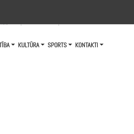
Viegli lasīt
A
burtu
zmērs
TĪBA
KULTŪRA
SPORTS
KONTAKTI