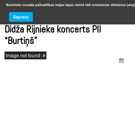
Burtnieku novada pašvaldības mājas lapas vietnē tiek izmantotas sīkdatnes (angļ
Sapratu
Didža Rijnieka koncerts PII
“Burtiņš”
Image not found: #