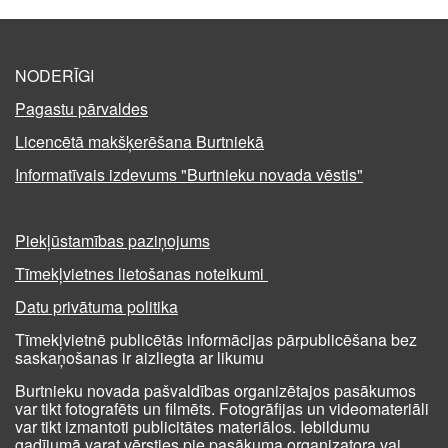
NODERĪGI
Pagastu pārvaldes
Licencētā makšķerēšana Burtniekā
Informatīvais izdevums "Burtnieku novada vēstis"
Piekļūstamības paziņojums
Tīmekļvietnes lietošanas noteikumi
Datu privātuma politika
Tīmekļvietnē publicētās informācijas pārpublicēšana bez
saskaņošanas ir aizliegta ar likumu
Burtnieku novada pašvaldības organizētajos pasākumos
var tikt fotografēts un filmēts. Fotogrāfijas un videomateriāli
var tikt izmantoti publicitātes materiālos. Iebildumu
gadījumā varat vērsties pie pasākuma organizatora vai